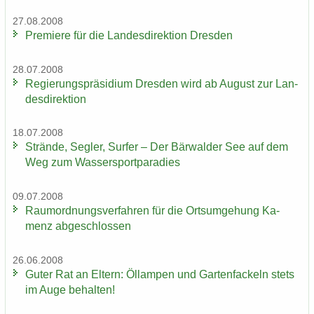
27.08.2008
Pre­mie­re für die Lan­des­di­rek­ti­on Dres­den
28.07.2008
Re­gie­rungs­prä­si­di­um Dres­den wird ab Au­gust zur Lan­
des­di­rek­ti­on
18.07.2008
Strän­de, Seg­ler, Sur­fer – Der Bär­wal­der See auf dem
Weg zum Was­ser­sport­pa­ra­dies
09.07.2008
Raum­ord­nungs­ver­fah­ren für die Orts­um­ge­hung Ka­
menz ab­ge­schlos­sen
26.06.2008
Guter Rat an El­tern: Öl­lam­pen und Gar­ten­fa­ckeln stets
im Auge be­hal­ten!