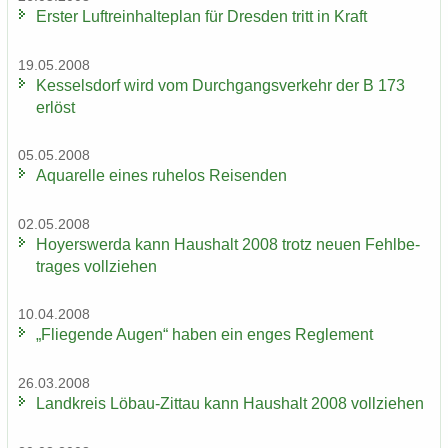
Ers­ter Luft­rein­hal­te­plan für Dres­den tritt in Kraft
19.05.2008
Kes­sel­s­dorf wird vom Durch­gangs­ver­kehr der B 173
er­löst
05.05.2008
Aqua­rel­le eines ru­he­los Rei­sen­den
02.05.2008
Ho­yers­wer­da kann Haus­halt 2008 trotz neuen Fehl­be­
tra­ges voll­zie­hen
10.04.2008
„Flie­gen­de Augen“ haben ein enges Re­gle­ment
26.03.2008
Land­kreis Löbau-​Zittau kann Haus­halt 2008 voll­zie­hen