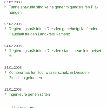
07.02.2008
Tun­nel­ent­wür­fe sind keine ge­neh­mi­gungs­rei­fen Pla­
nun­gen
07.02.2008
Re­gie­rungs­prä­si­di­um Dres­den ge­neh­migt lau­fen­den
Haus­halt für den Land­kreis Ka­menz
04.02.2008
Re­gie­rungs­prä­si­di­um Dres­den star­tet neue In­ter­net­sei­
te
24.01.2008
Kom­pro­miss für Hoch­was­ser­schutz in Dresden-​
Pieschen ge­fun­den
23.01.2008
In­ge­nieu­re gehen stif­ten
Liste re­du­zie­ren ...