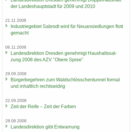
der Lan­des­haupt­stadt für 2009 und 2010
21.11.2008
In­dus­trie­ge­biet Sa­b­rodt wird für Neu­an­sied­lun­gen flott
ge­macht
06.11.2008
Lan­des­di­rek­ti­on Dres­den ge­neh­migt Haus­halts­sat­
zung 2008 des AZV "Obere Spree"
29.09.2008
Bür­ger­be­geh­ren zum Wald­schlöss­chen­tun­nel for­mal
und in­halt­lich rechts­wid­rig
22.09.2008
Zeit der Reife – Zeit der Far­ben
28.08.2008
Lan­des­di­rek­ti­on gibt Ent­war­nung