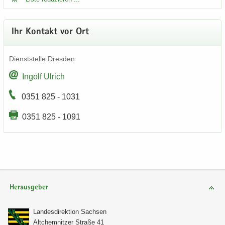
Ihr Kon­takt vor Ort
Dienst­stel­le Dres­den
In­golf Ul­rich
0351 825 - 1031
0351 825 - 1091
Herausgeber
Lan­des­di­rek­ti­on Sach­sen
Alt­chem­nit­zer Stra­ße 41