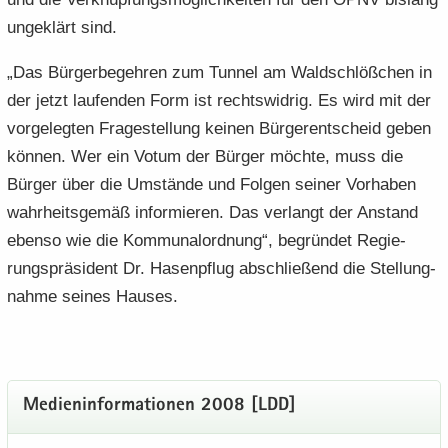
un­ge­klärt sind.
„Das Bür­ger­be­geh­ren zum Tun­nel am Wald­schlöß­chen in
der jetzt lau­fen­den Form ist rechts­wid­rig. Es wird mit der
vor­ge­leg­ten Fra­ge­stel­lung kei­nen Bür­ger­ent­scheid geben
kön­nen. Wer ein Votum der Bür­ger möch­te, muss die
Bür­ger über die Um­stän­de und Fol­gen sei­ner Vor­ha­ben
wahr­heits­ge­mäß in­for­mie­ren. Das ver­langt der An­stand
eben­so wie die Kom­mu­nal­ord­nung“, be­grün­det Re­gie­
rungs­prä­si­dent Dr. Ha­sen­pflug ab­schlie­ßend die Stel­lung­
nah­me sei­nes Hau­ses.
Me­di­en­in­for­ma­tio­nen 2008 [LDD]