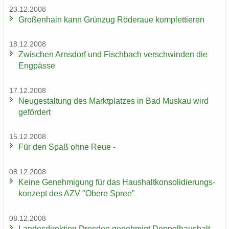
23.12.2008
Gro­ßen­hain kann Grün­zug Rö­der­aue kom­plet­tie­ren
18.12.2008
Zwi­schen Arns­dorf und Fisch­bach ver­schwin­den die
Eng­päs­se
17.12.2008
Neu­ge­stal­tung des Markt­plat­zes in Bad Mus­kau wird
ge­för­dert
15.12.2008
Für den Spaß ohne Reue -
08.12.2008
Keine Ge­neh­mi­gung für das Haus­halt­kon­so­li­die­rungs­
kon­zept des AZV "Obere Spree"
08.12.2008
Lan­des­di­rek­ti­on Dres­den ge­neh­migt Dop­pel­haus­halt