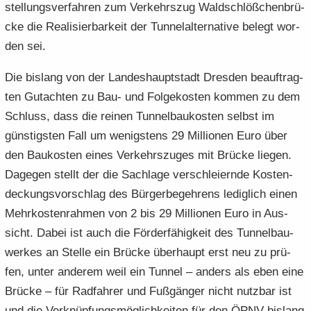
stel­lungs­ver­fah­ren zum Ver­kehrs­zug Wald­schlöß­chen­brü­
cke die Rea­li­sier­bar­keit der Tun­nel­al­ter­na­ti­ve be­legt wor­
den sei.
Die bis­lang von der Lan­des­haupt­stadt Dres­den be­auf­trag­
ten Gut­ach­ten zu Bau- und Fol­ge­kos­ten kom­men zu dem
Schluss, dass die rei­nen Tun­nel­bau­kos­ten selbst im
güns­tigs­ten Fall um we­nigs­tens 29 Mil­lio­nen Euro über
den Bau­kos­ten eines Ver­kehrs­zu­ges mit Brü­cke lie­gen.
Da­ge­gen stellt der die Sach­la­ge ver­schlei­ern­de Kos­ten­
de­ckungs­vor­schlag des Bür­ger­be­geh­rens le­dig­lich einen
Mehr­kos­ten­rah­men von 2 bis 29 Mil­lio­nen Euro in Aus­
sicht. Dabei ist auch die För­der­fä­hig­keit des Tun­nel­bau­
wer­kes an Stel­le ein Brü­cke über­haupt erst neu zu prü­
fen, unter an­de­rem weil ein Tun­nel – an­ders als eben eine
Brü­cke – für Rad­fah­rer und Fuß­gän­ger nicht nutz­bar ist
und die Ver­knüp­fungs­mög­lich­kei­ten für den ÖPNV bis­lang