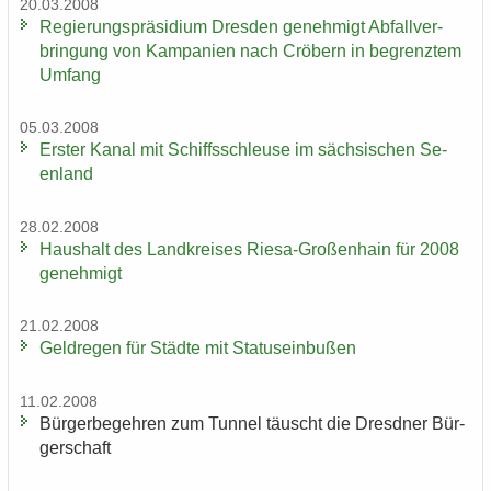
20.03.2008
Re­gie­rungs­prä­si­di­um Dres­den ge­neh­migt Ab­fall­ver­
brin­gung von Kam­pa­ni­en nach Crö­bern in be­grenz­tem
Um­fang
05.03.2008
Ers­ter Kanal mit Schiffs­schleu­se im säch­si­schen Se­
en­land
28.02.2008
Haus­halt des Land­krei­ses Riesa-​Großenhain für 2008
ge­neh­migt
21.02.2008
Geld­re­gen für Städ­te mit Sta­tus­ein­bu­ßen
11.02.2008
Bür­ger­be­geh­ren zum Tun­nel täuscht die Dresd­ner Bür­
ger­schaft