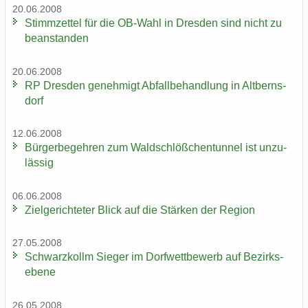
20.06.2008
Stimm­zet­tel für die OB-​Wahl in Dres­den sind nicht zu
be­an­stan­den
20.06.2008
RP Dres­den ge­neh­migt Ab­fall­be­hand­lung in Alt­berns­
dorf
12.06.2008
Bür­ger­be­geh­ren zum Wald­schlöß­chen­tun­nel ist un­zu­
läs­sig
06.06.2008
Ziel­ge­rich­te­ter Blick auf die Stär­ken der Re­gi­on
27.05.2008
Schwarz­kollm Sie­ger im Dorf­wett­be­werb auf Be­zirks­
ebe­ne
26.05.2008