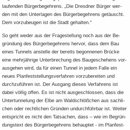
lau­fen­den Bür­ger­be­geh­rens. „Die Dresd­ner Bür­ger wer­
den mit den Un­ter­la­gen des Bür­ger­be­geh­rens ge­täuscht.
Dem vor­zu­beu­gen ist die Stadt ge­hal­ten.“
So geht weder aus der Fra­ge­stel­lung noch aus der Be­
grün­dung des Bür­ger­be­geh­rens her­vor, dass dem Bau
eines Tun­nels an­stel­le der be­reits be­gon­ne­nen Brü­cke
eine mehr­jäh­ri­ge Un­ter­bre­chung des Bau­ge­sche­hens vor­
aus­ge­hen wird, da für einen Tun­nel in jedem Falle ein
neues Plan­fest­stel­lungs­ver­fah­ren vor­zu­be­rei­ten und
durch­zu­füh­ren ist. Der Aus­gang die­ses Ver­fah­rens ist
dabei völ­lig offen. Es ist nicht aus­ge­schlos­sen, dass die
Un­ter­tun­ne­lung der Elbe am Wald­schlöß­chen aus sach­li­
chen oder recht­li­chen Grün­den un­durch­führ­bar ist. Wei­ter
ent­spricht es nicht den Tat­sa­chen, dass – wie im Be­grün­
dungs­text des Bür­ger­be­geh­rens be­haup­tet - im Plan­fest­