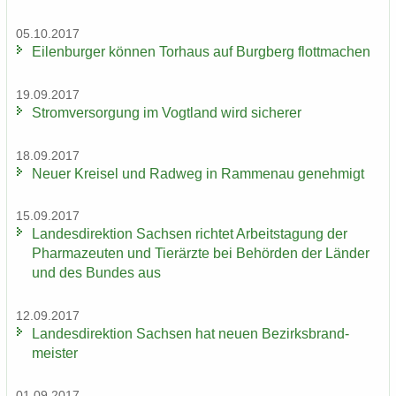
05.10.2017
Ei­len­bur­ger kön­nen Tor­haus auf Burg­berg flott­ma­chen
19.09.2017
Strom­ver­sor­gung im Vogt­land wird si­che­rer
18.09.2017
Neuer Krei­sel und Rad­weg in Ram­men­au ge­neh­migt
15.09.2017
Lan­des­di­rek­ti­on Sach­sen rich­tet Ar­beits­ta­gung der
Phar­ma­zeu­ten und Tier­ärz­te bei Be­hör­den der Län­der
und des Bun­des aus
12.09.2017
Lan­des­di­rek­ti­on Sach­sen hat neuen Be­zirks­brand­
meis­ter
01.09.2017