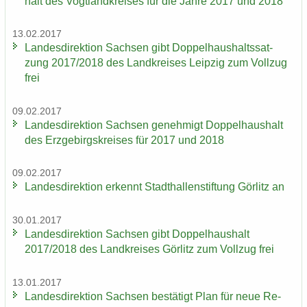
halt des Vogt­land­krei­ses für die Jahre 2017 und 2018
13.02.2017
Lan­des­di­rek­ti­on Sach­sen gibt Dop­pel­haus­halts­sat­
zung 2017/2018 des Land­krei­ses Leip­zig zum Voll­zug
frei
09.02.2017
Lan­des­di­rek­ti­on Sach­sen ge­neh­migt Dop­pel­haus­halt
des Erz­ge­birgs­krei­ses für 2017 und 2018
09.02.2017
Lan­des­di­rek­ti­on er­kennt Stadt­hal­len­stif­tung Gör­litz an
30.01.2017
Lan­des­di­rek­ti­on Sach­sen gibt Dop­pel­haus­halt
2017/2018 des Land­krei­ses Gör­litz zum Voll­zug frei
13.01.2017
Lan­des­di­rek­ti­on Sach­sen be­stä­tigt Plan für neue Re­