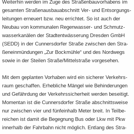
Wei­ter­hin wer­den im Zuge des Stra­ßen­bau­vor­ha­bens im
ge­sam­ten Stra­ßen­aus­bau­ab­schnitt Ver- und Ent­sor­gungs­
lei­tun­gen er­neu­ert bzw. neu er­rich­tet. So ist auch der
Neu­bau von kom­mu­na­len Regenwasser-​ und Schmutz­
was­ser­ka­nä­len der Stadt­ent­wäs­se­rung Dres­den GmbH
(SEDD) in der Cun­ners­dor­fer Stra­ße zwi­schen den Stra­
ßen­ein­mün­dun­gen „Zur Bock­müh­le“ und des Nord­wegs
sowie in der Stei­len Stra­ße/Mit­tel­stra­ße vor­ge­se­hen.
Mit dem ge­plan­ten Vor­ha­ben wird ein si­che­rer Ver­kehrs­
raum ge­schaf­fen. Er­heb­li­che Män­gel wie Be­hin­de­run­gen
und Ge­fähr­dung der Ver­kehrs­si­cher­heit wer­den be­sei­tigt.
Mo­men­tan ist die Cun­ners­dor­fer Stra­ße ab­schnitts­wei­se
nur zwi­schen vier und fünf­ein­halb Meter breit. In Teil­be­
rei­chen ist damit die Be­geg­nung Bus oder Lkw mit Pkw
in­ner­halb der Fahr­bahn nicht mög­lich. Ent­lang des Stra­