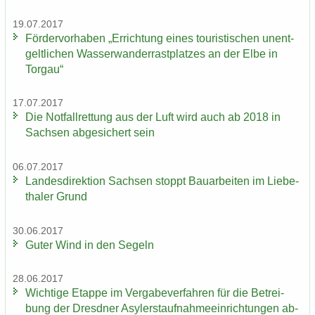
19.07.2017
För­der­vor­ha­ben „Er­rich­tung eines tou­ris­ti­schen un­ent­
gelt­li­chen Was­ser­wan­der­rast­plat­zes an der Elbe in
Tor­gau“
17.07.2017
Die Not­fall­ret­tung aus der Luft wird auch ab 2018 in
Sach­sen ab­ge­si­chert sein
06.07.2017
Lan­des­di­rek­ti­on Sach­sen stoppt Bau­ar­bei­ten im Lie­be­
tha­ler Grund
30.06.2017
Guter Wind in den Se­geln
28.06.2017
Wich­ti­ge Etap­pe im Ver­ga­be­ver­fah­ren für die Be­trei­
bung der Dresd­ner Asy­ler­st­auf­nah­me­ein­rich­tun­gen ab­