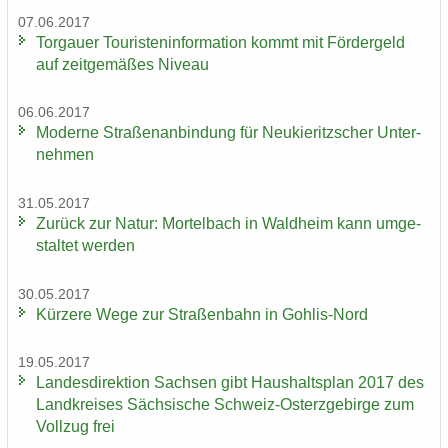
07.06.2017
Tor­gau­er Tou­ris­ten­in­for­ma­ti­on kommt mit För­der­geld
auf zeit­ge­mä­ßes Ni­veau
06.06.2017
Mo­der­ne Stra­ßen­an­bin­dung für Neu­kie­ritz­scher Un­ter­
neh­men
31.05.2017
Zu­rück zur Natur: Mor­tel­bach in Wald­heim kann um­ge­
stal­tet wer­den
30.05.2017
Kür­ze­re Wege zur Stra­ßen­bahn in Gohlis-​Nord
19.05.2017
Lan­des­di­rek­ti­on Sach­sen gibt Haus­halts­plan 2017 des
Land­krei­ses Säch­si­sche Schweiz-​Osterzgebirge zum
Voll­zug frei