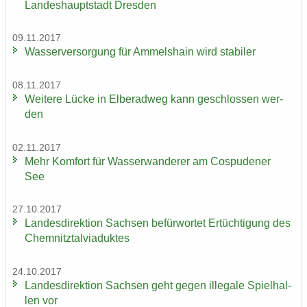
Lan­des­haupt­stadt Dres­den
09.11.2017
Was­ser­ver­sor­gung für Am­mels­hain wird sta­bi­ler
08.11.2017
Wei­te­re Lücke in El­be­rad­weg kann ge­schlos­sen wer­
den
02.11.2017
Mehr Kom­fort für Was­ser­wan­de­rer am Cos­pu­de­ner
See
27.10.2017
Lan­des­di­rek­ti­on Sach­sen be­für­wor­tet Er­tüch­ti­gung des
Chem­nitz­tal­via­duk­tes
24.10.2017
Lan­des­di­rek­ti­on Sach­sen geht gegen il­le­ga­le Spiel­hal­
len vor