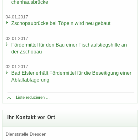
chen­haus­brü­cke
04.01.2017
Zscho­pau­brü­cke bei Tö­peln wird neu ge­baut
02.01.2017
För­der­mit­tel für den Bau einer Fisch­auf­stiegs­hil­fe an
der Zscho­pau
02.01.2017
Bad Els­ter er­hält För­der­mit­tel für die Be­sei­ti­gung einer
Ab­fall­ab­la­ge­rung
Liste re­du­zie­ren ...
Ihr Kon­takt vor Ort
Dienst­stel­le Dres­den