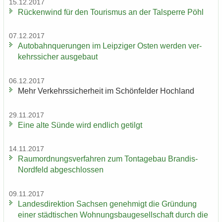
15.12.2017
Rü­cken­wind für den Tou­ris­mus an der Tal­sper­re Pöhl
07.12.2017
Au­to­bahn­que­run­gen im Leip­zi­ger Osten wer­den ver­
kehrs­si­cher aus­ge­baut
06.12.2017
Mehr Ver­kehrs­si­cher­heit im Schön­fel­der Hoch­land
29.11.2017
Eine alte Sünde wird end­lich ge­tilgt
14.11.2017
Raum­ord­nungs­ver­fah­ren zum Ton­ta­ge­bau Brandis-​
Nordfeld ab­ge­schlos­sen
09.11.2017
Lan­des­di­rek­ti­on Sach­sen ge­neh­migt die Grün­dung
einer städ­ti­schen Woh­nungs­bau­ge­sell­schaft durch die