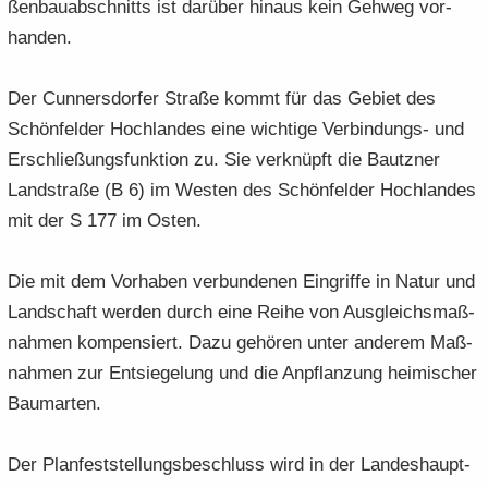
ßen­bau­ab­schnitts ist dar­über hin­aus kein Geh­weg vor­
han­den.
Der Cun­ners­dor­fer Stra­ße kommt für das Ge­biet des
Schön­fel­der Hoch­lan­des eine wich­ti­ge Verbindungs-​ und
Er­schlie­ßungs­funk­ti­on zu. Sie ver­knüpft die Bautz­ner
Land­stra­ße (B 6) im Wes­ten des Schön­fel­der Hoch­lan­des
mit der S 177 im Osten.
Die mit dem Vor­ha­ben ver­bun­de­nen Ein­grif­fe in Natur und
Land­schaft wer­den durch eine Reihe von Aus­gleichs­maß­
nah­men kom­pen­siert. Dazu ge­hö­ren unter an­de­rem Maß­
nah­men zur Ent­sie­ge­lung und die An­pflan­zung hei­mi­scher
Baum­ar­ten.
Der Plan­fest­stel­lungs­be­schluss wird in der Lan­des­haupt­