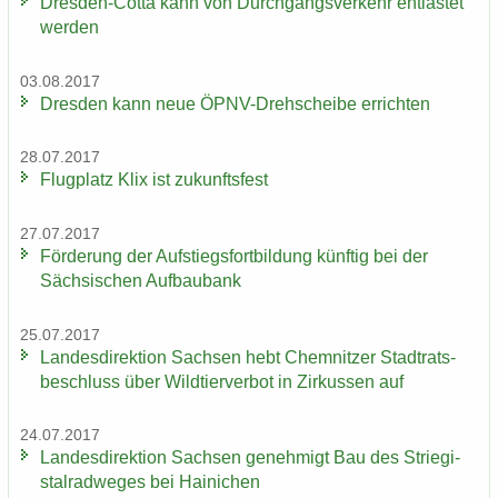
Dresden-​Cotta kann von Durch­gangs­ver­kehr ent­las­tet
wer­den
03.08.2017
Dres­den kann neue ÖPNV-​Drehscheibe er­rich­ten
28.07.2017
Flug­platz Klix ist zu­kunfts­fest
27.07.2017
För­de­rung der Auf­stiegs­fort­bil­dung künf­tig bei der
Säch­si­schen Auf­bau­bank
25.07.2017
Lan­des­di­rek­ti­on Sach­sen hebt Chem­nit­zer Stadt­rats­
be­schluss über Wild­tier­ver­bot in Zir­kus­sen auf
24.07.2017
Lan­des­di­rek­ti­on Sach­sen ge­neh­migt Bau des Strie­gi­
st­al­rad­we­ges bei Hai­ni­chen