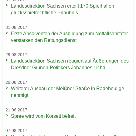
Lan­des­di­rek­ti­on Sach­sen er­teilt 170 Spiel­hal­len
glücks­spiel­recht­li­che Er­laub­nis
31.08.2017
Erste Ab­sol­ven­ten der Aus­bil­dung zum Not­fall­sa­ni­tä­ter
ver­stär­ken den Ret­tungs­dienst
29.08.2017
Lan­des­di­rek­ti­on Sach­sen re­agiert auf Äu­ße­run­gen des
Dresd­ner Grünen-​Politikers Jo­han­nes Lich­di
29.08.2017
Wei­te­rer Aus­bau der Meiß­ner Stra­ße in Ra­de­beul ge­
neh­migt
21.08.2017
Spree wird vom Kor­sett be­freit
07.08.2017