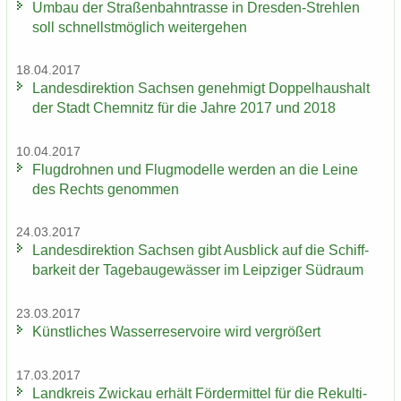
Umbau der Stra­ßen­bahn­tras­se in Dresden-​Strehlen
soll schnellst­mög­lich wei­ter­ge­hen
18.04.2017
Lan­des­di­rek­ti­on Sach­sen ge­neh­migt Dop­pel­haus­halt
der Stadt Chem­nitz für die Jahre 2017 und 2018
10.04.2017
Flug­droh­nen und Flug­mo­del­le wer­den an die Leine
des Rechts ge­nom­men
24.03.2017
Lan­des­di­rek­ti­on Sach­sen gibt Aus­blick auf die Schiff­
bar­keit der Ta­ge­bau­ge­wäs­ser im Leip­zi­ger Süd­raum
23.03.2017
Künst­li­ches Was­ser­re­ser­voi­re wird ver­grö­ßert
17.03.2017
Land­kreis Zwi­ckau er­hält För­der­mit­tel für die Re­kul­ti­