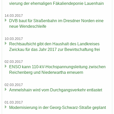
vie­rung der ehe­ma­li­gen Fä­ka­li­en­de­po­nie Lau­en­hain
14.03.2017
DVB baut für Stra­ßen­bahn im Dresd­ner Nor­den eine
neue Wen­de­schlei­fe
10.03.2017
Rechts­auf­sicht gibt den Haus­halt des Land­krei­ses
Zwi­ckau für das Jahr 2017 zur Be­wirt­schaf­tung frei
02.03.2017
ENSO kann 110-​kV-Hochspannungsleitung zwi­schen
Rei­chen­berg und Nie­der­wartha er­neu­ern
02.03.2017
Am­mels­hain wird vom Durch­gangs­ver­kehr ent­las­tet
01.03.2017
Mo­der­ni­sie­rung in der Georg-​Schwarz-Straße ge­plant