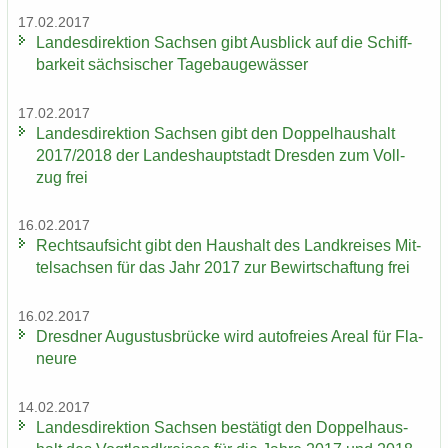
17.02.2017
Lan­des­di­rek­ti­on Sach­sen gibt Aus­blick auf die Schiff­
bar­keit säch­si­scher Ta­ge­bau­ge­wäs­ser
17.02.2017
Lan­des­di­rek­ti­on Sach­sen gibt den Dop­pel­haus­halt
2017/2018 der Lan­des­haupt­stadt Dres­den zum Voll­
zug frei
16.02.2017
Rechts­auf­sicht gibt den Haus­halt des Land­krei­ses Mit­
tel­sach­sen für das Jahr 2017 zur Be­wirt­schaf­tung frei
16.02.2017
Dresd­ner Au­gus­tus­brü­cke wird au­to­frei­es Areal für Fla­
neu­re
14.02.2017
Lan­des­di­rek­ti­on Sach­sen be­stä­tigt den Dop­pel­haus­