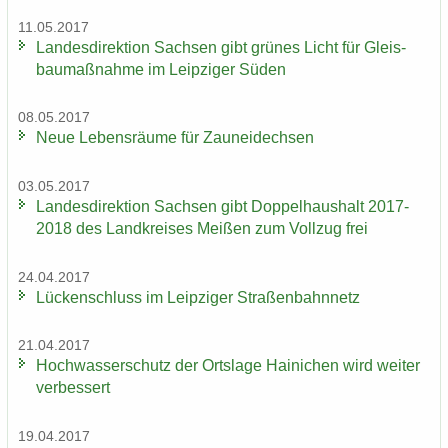
11.05.2017
Lan­des­di­rek­ti­on Sach­sen gibt grü­nes Licht für Gleis­
bau­maß­nah­me im Leip­zi­ger Süden
08.05.2017
Neue Le­bens­räu­me für Zaun­ei­dech­sen
03.05.2017
Lan­des­di­rek­ti­on Sach­sen gibt Dop­pel­haus­halt 2017-
2018 des Land­krei­ses Mei­ßen zum Voll­zug frei
24.04.2017
Lü­cken­schluss im Leip­zi­ger Stra­ßen­bahn­netz
21.04.2017
Hoch­was­ser­schutz der Orts­la­ge Hai­ni­chen wird wei­ter
ver­bes­sert
19.04.2017