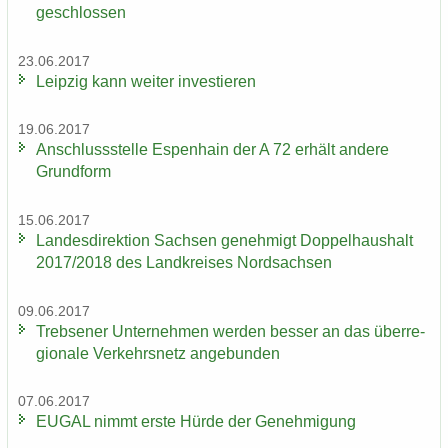
ge­schlos­sen
23.06.2017
Leip­zig kann wei­ter in­ves­tie­ren
19.06.2017
An­schluss­stel­le Es­pen­hain der A 72 er­hält an­de­re
Grund­form
15.06.2017
Lan­des­di­rek­ti­on Sach­sen ge­neh­migt Dop­pel­haus­halt
2017/2018 des Land­krei­ses Nord­sach­sen
09.06.2017
Trebse­ner Un­ter­neh­men wer­den bes­ser an das über­re­
gio­na­le Ver­kehrs­netz an­ge­bun­den
07.06.2017
EUGAL nimmt erste Hürde der Ge­neh­mi­gung