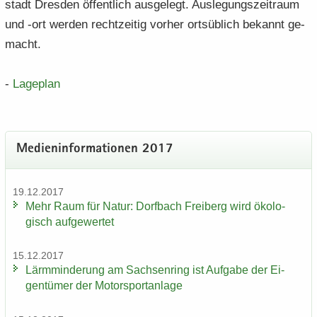
stadt Dres­den öf­fent­lich aus­ge­legt. Aus­le­gungs­zeit­raum
und -ort wer­den recht­zei­tig vor­her orts­üb­lich be­kannt ge­
macht.
-
La­ge­plan
Me­di­en­in­for­ma­tio­nen 2017
19.12.2017
Mehr Raum für Natur: Dorf­bach Frei­berg wird öko­lo­
gisch auf­ge­wer­tet
15.12.2017
Lärm­min­de­rung am Sach­sen­ring ist Auf­ga­be der Ei­
gen­tü­mer der Mo­tor­sport­an­la­ge