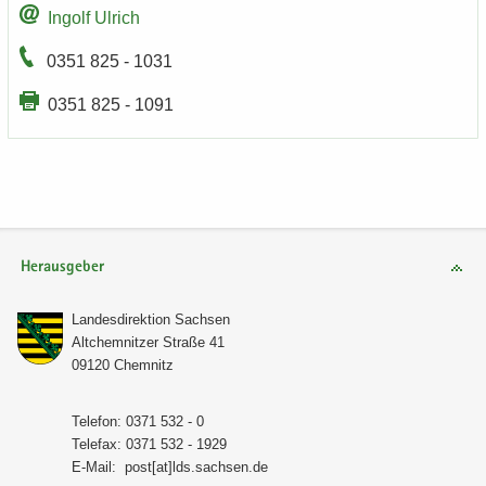
In­golf Ul­rich
0351 825 - 1031
0351 825 - 1091
Herausgeber
Lan­des­di­rek­ti­on Sach­sen
Alt­chem­nit­zer Stra­ße 41
09120 Chem­nitz
Te­le­fon: 0371 532 - 0
Te­le­fax: 0371 532 - 1929
E-​Mail:
post[at]lds.sach­sen.de