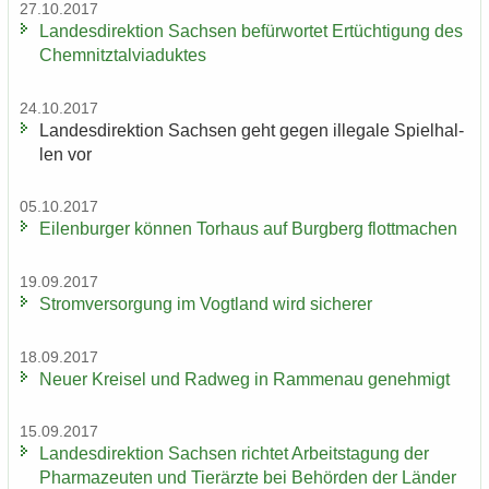
27.10.2017
Lan­des­di­rek­ti­on Sach­sen be­für­wor­tet Er­tüch­ti­gung des
Chem­nitz­tal­via­duk­tes
24.10.2017
Lan­des­di­rek­ti­on Sach­sen geht gegen il­le­ga­le Spiel­hal­
len vor
05.10.2017
Ei­len­bur­ger kön­nen Tor­haus auf Burg­berg flott­ma­chen
19.09.2017
Strom­ver­sor­gung im Vogt­land wird si­che­rer
18.09.2017
Neuer Krei­sel und Rad­weg in Ram­men­au ge­neh­migt
15.09.2017
Lan­des­di­rek­ti­on Sach­sen rich­tet Ar­beits­ta­gung der
Phar­ma­zeu­ten und Tier­ärz­te bei Be­hör­den der Län­der