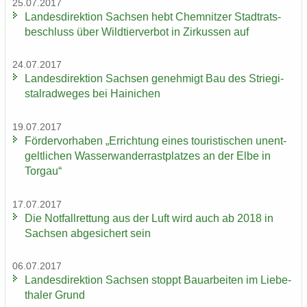
25.07.2017
Lan­des­di­rek­ti­on Sach­sen hebt Chem­nit­zer Stadt­rats­
be­schluss über Wild­tier­ver­bot in Zir­kus­sen auf
24.07.2017
Lan­des­di­rek­ti­on Sach­sen ge­neh­migt Bau des Strie­gi­
st­al­rad­we­ges bei Hai­ni­chen
19.07.2017
För­der­vor­ha­ben „Er­rich­tung eines tou­ris­ti­schen un­ent­
gelt­li­chen Was­ser­wan­der­rast­plat­zes an der Elbe in
Tor­gau“
17.07.2017
Die Not­fall­ret­tung aus der Luft wird auch ab 2018 in
Sach­sen ab­ge­si­chert sein
06.07.2017
Lan­des­di­rek­ti­on Sach­sen stoppt Bau­ar­bei­ten im Lie­be­
tha­ler Grund