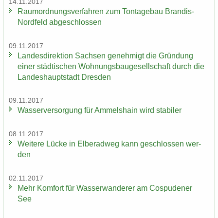
14.11.2017
Raum­ord­nungs­ver­fah­ren zum Ton­ta­ge­bau Brandis-​
Nordfeld ab­ge­schlos­sen
09.11.2017
Lan­des­di­rek­ti­on Sach­sen ge­neh­migt die Grün­dung
einer städ­ti­schen Woh­nungs­bau­ge­sell­schaft durch die
Lan­des­haupt­stadt Dres­den
09.11.2017
Was­ser­ver­sor­gung für Am­mels­hain wird sta­bi­ler
08.11.2017
Wei­te­re Lücke in El­be­rad­weg kann ge­schlos­sen wer­
den
02.11.2017
Mehr Kom­fort für Was­ser­wan­de­rer am Cos­pu­de­ner
See