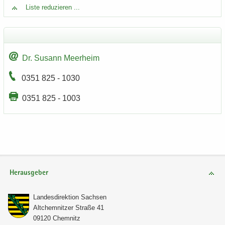
Liste re­du­zie­ren ...
Dr. Su­sann Meer­heim
0351 825 - 1030
0351 825 - 1003
Herausgeber
Lan­des­di­rek­ti­on Sach­sen
Alt­chem­nit­zer Stra­ße 41
09120 Chem­nitz