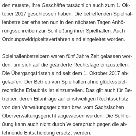
den muss­te, ihre Ge­schäf­te tat­säch­lich auch zum 1. Ok­
to­ber 2017 ge­schlos­sen haben. Die be­tref­fen­den Spiel­hal­
len­be­trei­ber er­hal­ten nun in den nächs­ten Tagen An­hö­
rungs­schrei­ben zur Schlie­ßung ihrer Spiel­hal­len. Auch
Ord­nungs­wid­rig­keits­ver­fah­ren sind ein­ge­lei­tet wor­den.
Spiel­hal­len­be­trei­bern waren fünf Jahre Zeit ge­las­sen wor­
den, um sich auf die ge­än­der­te Rechts­la­ge ein­zu­stel­len.
Die Über­gangs­fris­ten sind seit dem 1. Ok­to­ber 2017 ab­
ge­lau­fen. Der Be­trieb von Spiel­hal­len ohne glücks­spiel­
recht­li­che Er­laub­nis ist ein­zu­stel­len. Das gilt auch für Be­
trei­ber, deren Eil­an­trä­ge auf einst­wei­li­gen Rechts­schutz
von den Ver­wal­tungs­ge­rich­ten bzw. vom Säch­si­schen
Ober­ver­wal­tungs­ge­richt ab­ge­wie­sen wur­den. Die Schlie­
ßung kann auch nicht durch Wi­der­spruch gegen die ab­
leh­nen­de Ent­schei­dung er­setzt wer­den.