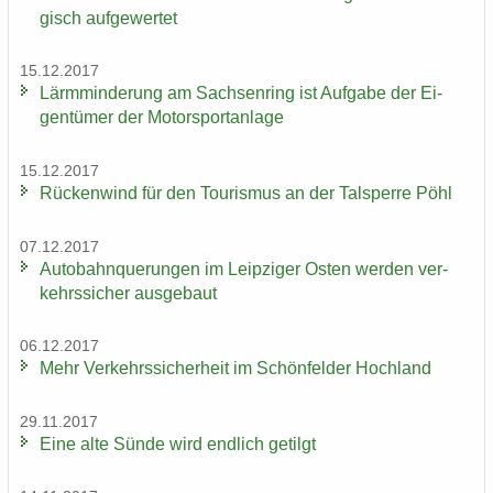
gisch auf­ge­wer­tet
15.12.2017
Lärm­min­de­rung am Sach­sen­ring ist Auf­ga­be der Ei­
gen­tü­mer der Mo­tor­sport­an­la­ge
15.12.2017
Rü­cken­wind für den Tou­ris­mus an der Tal­sper­re Pöhl
07.12.2017
Au­to­bahn­que­run­gen im Leip­zi­ger Osten wer­den ver­
kehrs­si­cher aus­ge­baut
06.12.2017
Mehr Ver­kehrs­si­cher­heit im Schön­fel­der Hoch­land
29.11.2017
Eine alte Sünde wird end­lich ge­tilgt