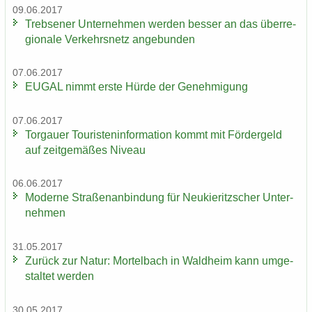
09.06.2017
Trebse­ner Un­ter­neh­men wer­den bes­ser an das über­re­
gio­na­le Ver­kehrs­netz an­ge­bun­den
07.06.2017
EUGAL nimmt erste Hürde der Ge­neh­mi­gung
07.06.2017
Tor­gau­er Tou­ris­ten­in­for­ma­ti­on kommt mit För­der­geld
auf zeit­ge­mä­ßes Ni­veau
06.06.2017
Mo­der­ne Stra­ßen­an­bin­dung für Neu­kie­ritz­scher Un­ter­
neh­men
31.05.2017
Zu­rück zur Natur: Mor­tel­bach in Wald­heim kann um­ge­
stal­tet wer­den
30.05.2017