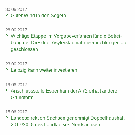
30.06.2017
Guter Wind in den Se­geln
28.06.2017
Wich­ti­ge Etap­pe im Ver­ga­be­ver­fah­ren für die Be­trei­
bung der Dresd­ner Asy­ler­st­auf­nah­me­ein­rich­tun­gen ab­
ge­schlos­sen
23.06.2017
Leip­zig kann wei­ter in­ves­tie­ren
19.06.2017
An­schluss­stel­le Es­pen­hain der A 72 er­hält an­de­re
Grund­form
15.06.2017
Lan­des­di­rek­ti­on Sach­sen ge­neh­migt Dop­pel­haus­halt
2017/2018 des Land­krei­ses Nord­sach­sen