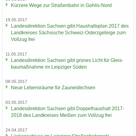
Kür­ze­re Wege zur Stra­ßen­bahn in Gohlis-​Nord
19.05.2017
Lan­des­di­rek­ti­on Sach­sen gibt Haus­halts­plan 2017 des
Land­krei­ses Säch­si­sche Schweiz-​Osterzgebirge zum
Voll­zug frei
11.05.2017
Lan­des­di­rek­ti­on Sach­sen gibt grü­nes Licht für Gleis­
bau­maß­nah­me im Leip­zi­ger Süden
08.05.2017
Neue Le­bens­räu­me für Zaun­ei­dech­sen
03.05.2017
Lan­des­di­rek­ti­on Sach­sen gibt Dop­pel­haus­halt 2017-
2018 des Land­krei­ses Mei­ßen zum Voll­zug frei
24.04.2017