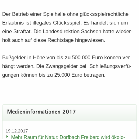
Der Be­trieb einer Spiel­hal­le ohne glücks­spiel­recht­li­che
Er­laub­nis ist il­le­ga­les Glücks­spiel. Es han­delt sich um
eine Straf­tat. Die Lan­des­di­rek­ti­on Sach­sen hatte wie­der­
holt auch auf diese Rechts­la­ge hin­ge­wie­sen.
Buß­gel­der in Höhe von bis zu 500.000 Euro kön­nen ver­
hängt wer­den. Die Zwangs­gel­der bei Schlie­ßungs­ver­fü­
gun­gen kön­nen bis zu 25.000 Euro be­tra­gen.
Me­di­en­in­for­ma­tio­nen 2017
19.12.2017
Mehr Raum für Natur: Dorf­bach Frei­berg wird öko­lo­