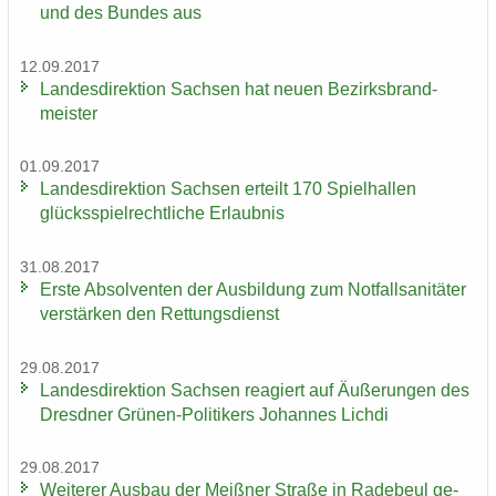
und des Bun­des aus
12.09.2017
Lan­des­di­rek­ti­on Sach­sen hat neuen Be­zirks­brand­
meis­ter
01.09.2017
Lan­des­di­rek­ti­on Sach­sen er­teilt 170 Spiel­hal­len
glücks­spiel­recht­li­che Er­laub­nis
31.08.2017
Erste Ab­sol­ven­ten der Aus­bil­dung zum Not­fall­sa­ni­tä­ter
ver­stär­ken den Ret­tungs­dienst
29.08.2017
Lan­des­di­rek­ti­on Sach­sen re­agiert auf Äu­ße­run­gen des
Dresd­ner Grünen-​Politikers Jo­han­nes Lich­di
29.08.2017
Wei­te­rer Aus­bau der Meiß­ner Stra­ße in Ra­de­beul ge­