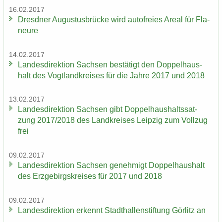
16.02.2017
Dresd­ner Au­gus­tus­brü­cke wird au­to­frei­es Areal für Fla­
neu­re
14.02.2017
Lan­des­di­rek­ti­on Sach­sen be­stä­tigt den Dop­pel­haus­
halt des Vogt­land­krei­ses für die Jahre 2017 und 2018
13.02.2017
Lan­des­di­rek­ti­on Sach­sen gibt Dop­pel­haus­halts­sat­
zung 2017/2018 des Land­krei­ses Leip­zig zum Voll­zug
frei
09.02.2017
Lan­des­di­rek­ti­on Sach­sen ge­neh­migt Dop­pel­haus­halt
des Erz­ge­birgs­krei­ses für 2017 und 2018
09.02.2017
Lan­des­di­rek­ti­on er­kennt Stadt­hal­len­stif­tung Gör­litz an