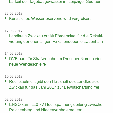
bar­keit der Ta­ge­bau­ge­wäs­ser im Leip­zi­ger Süd­raum
23.03.2017
Künst­li­ches Was­ser­re­ser­voi­re wird ver­grö­ßert
17.03.2017
Land­kreis Zwi­ckau er­hält För­der­mit­tel für die Re­kul­ti­
vie­rung der ehe­ma­li­gen Fä­ka­li­en­de­po­nie Lau­en­hain
14.03.2017
DVB baut für Stra­ßen­bahn im Dresd­ner Nor­den eine
neue Wen­de­schlei­fe
10.03.2017
Rechts­auf­sicht gibt den Haus­halt des Land­krei­ses
Zwi­ckau für das Jahr 2017 zur Be­wirt­schaf­tung frei
02.03.2017
ENSO kann 110-​kV-Hochspannungsleitung zwi­schen
Rei­chen­berg und Nie­der­wartha er­neu­ern