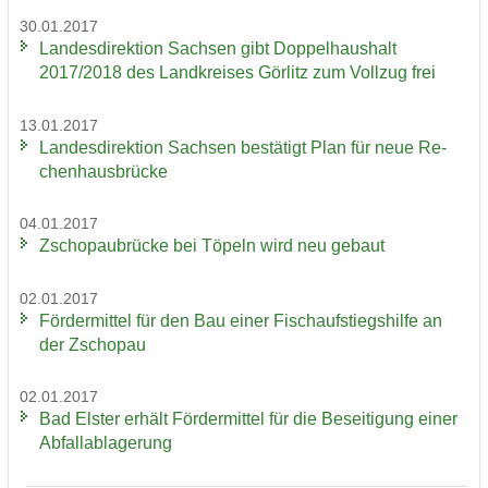
30.01.2017
Lan­des­di­rek­ti­on Sach­sen gibt Dop­pel­haus­halt
2017/2018 des Land­krei­ses Gör­litz zum Voll­zug frei
13.01.2017
Lan­des­di­rek­ti­on Sach­sen be­stä­tigt Plan für neue Re­
chen­haus­brü­cke
04.01.2017
Zscho­pau­brü­cke bei Tö­peln wird neu ge­baut
02.01.2017
För­der­mit­tel für den Bau einer Fisch­auf­stiegs­hil­fe an
der Zscho­pau
02.01.2017
Bad Els­ter er­hält För­der­mit­tel für die Be­sei­ti­gung einer
Ab­fall­ab­la­ge­rung