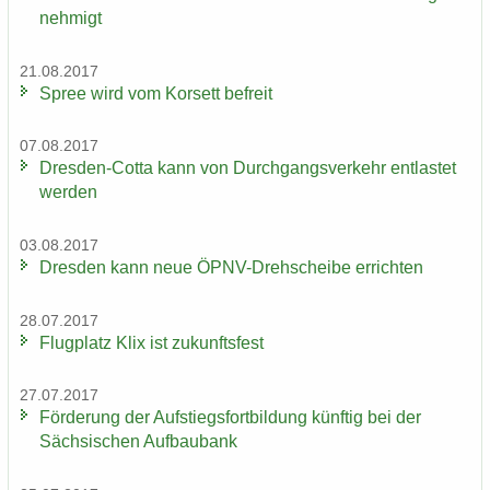
neh­migt
21.08.2017
Spree wird vom Kor­sett be­freit
07.08.2017
Dresden-​Cotta kann von Durch­gangs­ver­kehr ent­las­tet
wer­den
03.08.2017
Dres­den kann neue ÖPNV-​Drehscheibe er­rich­ten
28.07.2017
Flug­platz Klix ist zu­kunfts­fest
27.07.2017
För­de­rung der Auf­stiegs­fort­bil­dung künf­tig bei der
Säch­si­schen Auf­bau­bank