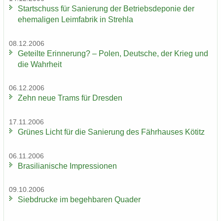
Start­schuss für Sa­nie­rung der Be­triebs­de­po­nie der
ehe­ma­li­gen Leim­fa­brik in Streh­la
08.12.2006
Ge­teil­te Er­in­ne­rung? – Polen, Deut­sche, der Krieg und
die Wahr­heit
06.12.2006
Zehn neue Trams für Dres­den
17.11.2006
Grü­nes Licht für die Sa­nie­rung des Fähr­hau­ses Kö­titz
06.11.2006
Bra­si­lia­ni­sche Im­pres­sio­nen
09.10.2006
Sieb­dru­cke im be­geh­ba­ren Qua­der