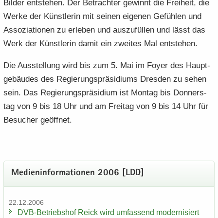
Bil­der ent­ste­hen. Der Be­trach­ter ge­winnt die Frei­heit, die
Werke der Künst­le­rin mit sei­nen ei­ge­nen Ge­füh­len und
As­so­zia­tio­nen zu er­le­ben und aus­zu­fül­len und lässt das
Werk der Künst­le­rin damit ein zwei­tes Mal ent­ste­hen.
Die Aus­stel­lung wird bis zum 5. Mai im Foyer des Haupt­
ge­bäu­des des Re­gie­rungs­prä­si­di­ums Dres­den zu sehen
sein. Das Re­gie­rungs­prä­si­di­um ist Mon­tag bis Don­ners­
tag von 9 bis 18 Uhr und am Frei­tag von 9 bis 14 Uhr für
Be­su­cher ge­öff­net.
Me­di­en­in­for­ma­tio­nen 2006 [LDD]
22.12.2006
DVB-​Betriebshof Reick wird um­fas­send mo­der­ni­siert