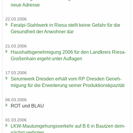
neue Adres­se
22.03.2006
Feralpi-​Stahlwerk in Riesa stellt keine Ge­fahr für die
Ge­sund­heit der An­woh­ner dar
21.03.2006
Haus­halts­ge­neh­mi­gung 2006 für den Land­kreis Riesa-​
Großenhain er­geht unter Auf­la­gen
17.03.2006
Ser­um­werk Dres­den er­hält vom RP Dres­den Ge­neh­
mi­gung für die Er­wei­te­rung sei­ner Pro­duk­ti­onskpa­zi­tät
06.03.2006
ROT und BLAU
01.03.2006
LKW-​Mautumgehungsverkehr auf B 6 in Baut­zen dem­
nächst ver­bo­ten