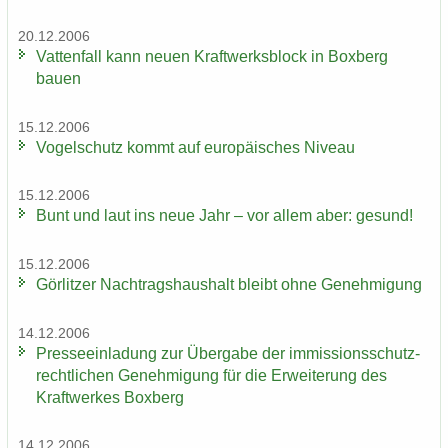
20.12.2006
Vat­ten­fall kann neuen Kraft­werks­block in Box­berg
bauen
15.12.2006
Vo­gel­schutz kommt auf eu­ro­päi­sches Ni­veau
15.12.2006
Bunt und laut ins neue Jahr – vor allem aber: ge­sund!
15.12.2006
Gör­lit­zer Nach­trags­haus­halt bleibt ohne Ge­neh­mi­gung
14.12.2006
Pres­se­ein­la­dung zur Über­ga­be der im­mis­si­ons­schutz­
recht­li­chen Ge­neh­mi­gung für die Er­wei­te­rung des
Kraft­wer­kes Box­berg
14.12.2006