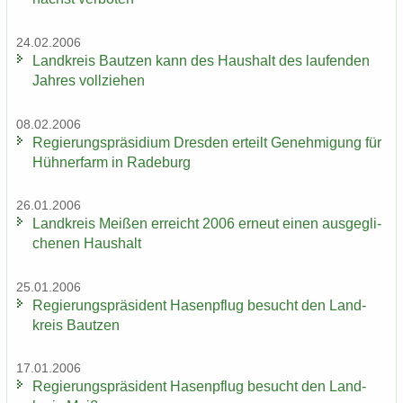
24.02.2006
Land­kreis Baut­zen kann des Haus­halt des lau­fen­den
Jah­res voll­zie­hen
08.02.2006
Re­gie­rungs­prä­si­di­um Dres­den er­teilt Ge­neh­mi­gung für
Hüh­ner­farm in Ra­de­burg
26.01.2006
Land­kreis Mei­ßen er­reicht 2006 er­neut einen aus­ge­gli­
che­nen Haus­halt
25.01.2006
Re­gie­rungs­prä­si­dent Ha­sen­pflug be­sucht den Land­
kreis Baut­zen
17.01.2006
Re­gie­rungs­prä­si­dent Ha­sen­pflug be­sucht den Land­