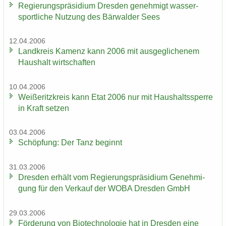
Re­gie­rungs­prä­si­di­um Dres­den ge­neh­migt was­ser­
sport­li­che Nut­zung des Bär­wal­der Sees
12.04.2006
Land­kreis Ka­menz kann 2006 mit aus­ge­gli­che­nem
Haus­halt wirt­schaf­ten
10.04.2006
Wei­ße­ritz­kreis kann Etat 2006 nur mit Haus­halts­sper­re
in Kraft set­zen
03.04.2006
Schöp­fung: Der Tanz be­ginnt
31.03.2006
Dres­den er­hält vom Re­gie­rungs­prä­si­di­um Ge­neh­mi­
gung für den Ver­kauf der WOBA Dres­den GmbH
29.03.2006
För­de­rung von Bio­tech­no­lo­gie hat in Dres­den eine