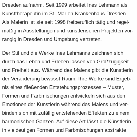
Dres­den auf­nahm. Seit 1999 ar­bei­tet Ines Leh­mann als
Kunst­the­ra­peu­tin im St.-​Marien-Krankenhaus Dres­den.
Als Ma­le­rin ist sie seit 1998 frei­be­ruf­lich tätig und re­gel­
mä­ßig in Aus­stel­lun­gen und künst­le­ri­schen Pro­jek­ten vor­
ran­gig in Dres­den und Um­ge­bung ver­tre­ten.
Der Stil und die Werke Ines Leh­manns zeich­nen sich
durch das Leben und Er­le­ben las­sen von Groß­zü­gig­keit
und Frei­heit aus. Wäh­rend des Ma­lens gibt die Künst­le­rin
der Ver­än­de­rung be­wusst Raum. Ihre Werke sind Er­geb­
nis eines flie­ßen­den Ent­ste­hungs­pro­zes­ses – Mus­ter,
For­men und Farb­mi­schun­gen ent­wi­ckeln sich aus den
Emo­tio­nen der Künst­le­rin wäh­rend des Ma­lens und ver­
bin­den sich mit zu­fäl­lig ent­ste­hen­den Ef­fek­ten zu einem
har­mo­ni­schen Gan­zen. Auf diese Art lässt die Künst­le­rin
in viel­deu­ti­gen For­men und Farb­mi­schun­gen abs­trak­te