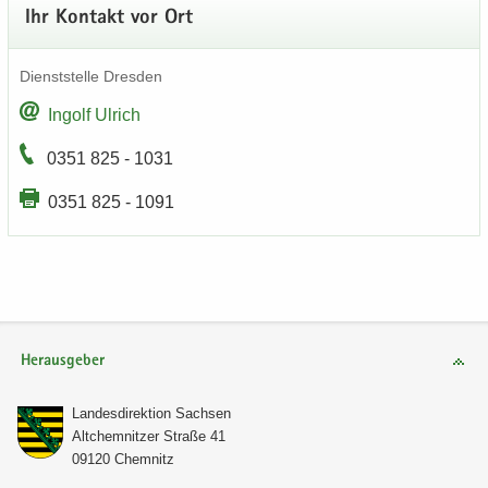
Ihr Kon­takt vor Ort
Dienst­stel­le Dres­den
In­golf Ul­rich
0351 825 - 1031
0351 825 - 1091
Herausgeber
Lan­des­di­rek­ti­on Sach­sen
Alt­chem­nit­zer Stra­ße 41
09120 Chem­nitz