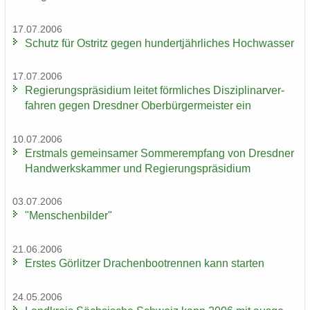
17.07.2006
Schutz für Ost­ritz gegen hun­dert­jähr­li­ches Hoch­was­ser
17.07.2006
Re­gie­rungs­prä­si­di­um lei­tet förm­li­ches Dis­zi­pli­nar­ver­
fah­ren gegen Dresd­ner Ober­bür­ger­meis­ter ein
10.07.2006
Erst­mals ge­mein­sa­mer Som­mer­emp­fang von Dresd­ner
Hand­werks­kam­mer und Re­gie­rungs­prä­si­di­um
03.07.2006
"Men­schen­bil­der"
21.06.2006
Ers­tes Gör­lit­zer Dra­chen­boot­ren­nen kann star­ten
24.05.2006