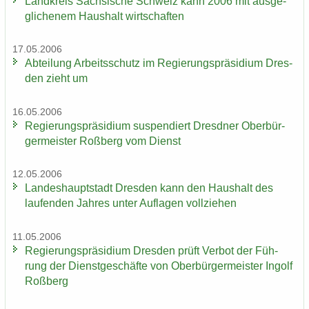
Land­kreis Säch­si­sche Schweiz kann 2006 mit aus­ge­
gli­che­nem Haus­halt wirt­schaf­ten
17.05.2006
Ab­tei­lung Ar­beits­schutz im Re­gie­rungs­prä­si­di­um Dres­
den zieht um
16.05.2006
Re­gie­rungs­prä­si­di­um sus­pen­diert Dresd­ner Ober­bür­
ger­meis­ter Roß­berg vom Dienst
12.05.2006
Lan­des­haupt­stadt Dres­den kann den Haus­halt des
lau­fen­den Jah­res unter Auf­la­gen voll­zie­hen
11.05.2006
Re­gie­rungs­prä­si­di­um Dres­den prüft Ver­bot der Füh­
rung der Dienst­ge­schäf­te von Ober­bür­ger­meis­ter In­golf
Roß­berg