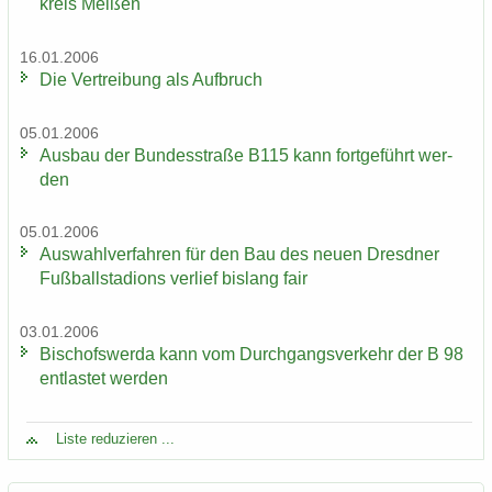
kreis Mei­ßen
16.01.2006
Die Ver­trei­bung als Auf­bruch
05.01.2006
Aus­bau der Bun­des­stra­ße B115 kann fort­ge­führt wer­
den
05.01.2006
Aus­wahl­ver­fah­ren für den Bau des neuen Dresd­ner
Fuß­ball­sta­di­ons ver­lief bis­lang fair
03.01.2006
Bi­schofs­wer­da kann vom Durch­gangs­ver­kehr der B 98
ent­las­tet wer­den
Liste re­du­zie­ren ...