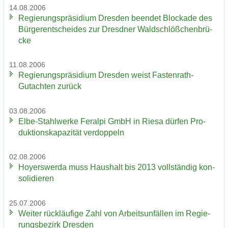
14.08.2006
Re­gie­rungs­prä­si­di­um Dres­den be­en­det Blo­cka­de des
Bür­ger­ent­schei­des zur Dresd­ner Wald­schlöß­chen­brü­
cke
11.08.2006
Re­gie­rungs­prä­si­di­um Dres­den weist Fastenrath-​
Gutachten zu­rück
03.08.2006
Elbe-​Stahlwerke Fer­al­pi GmbH in Riesa dür­fen Pro­
duk­ti­ons­ka­pa­zi­tät ver­dop­peln
02.08.2006
Ho­yers­wer­da muss Haus­halt bis 2013 voll­stän­dig kon­
so­li­die­ren
25.07.2006
Wei­ter rück­läu­fi­ge Zahl von Ar­beits­un­fäl­len im Re­gie­
rungs­be­zirk Dres­den