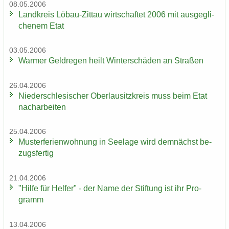
08.05.2006
Land­kreis Löbau-​Zittau wirt­schaf­tet 2006 mit aus­ge­gli­
che­nem Etat
03.05.2006
War­mer Geld­re­gen heilt Win­ter­schä­den an Stra­ßen
26.04.2006
Nie­der­schle­si­scher Ober­lau­sitz­kreis muss beim Etat
nach­ar­bei­ten
25.04.2006
Mus­ter­fe­ri­en­woh­nung in See­la­ge wird dem­nächst be­
zugs­fer­tig
21.04.2006
"Hilfe für Hel­fer" - der Name der Stif­tung ist ihr Pro­
gramm
13.04.2006