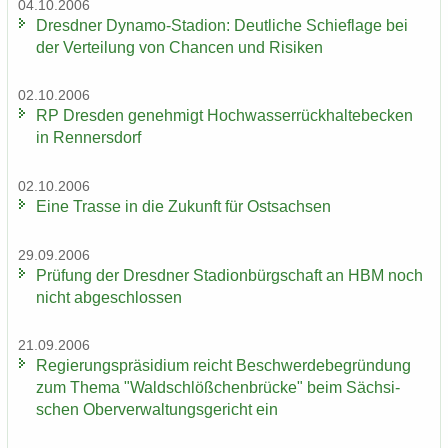
04.10.2006
Dresd­ner Dynamo-​Stadion: Deut­li­che Schief­la­ge bei
der Ver­tei­lung von Chan­cen und Ri­si­ken
02.10.2006
RP Dres­den ge­neh­migt Hoch­was­ser­rück­hal­te­be­cken
in Ren­ners­dorf
02.10.2006
Eine Tras­se in die Zu­kunft für Ost­sach­sen
29.09.2006
Prü­fung der Dresd­ner Sta­di­on­bürg­schaft an HBM noch
nicht ab­ge­schlos­sen
21.09.2006
Re­gie­rungs­prä­si­di­um reicht Be­schwer­de­be­grün­dung
zum Thema "Wald­schlöß­chen­brü­cke" beim Säch­si­
schen Ober­ver­wal­tungs­ge­richt ein