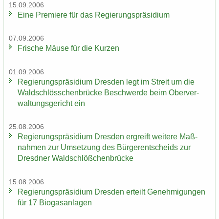
15.09.2006
Eine Pre­mie­re für das Re­gie­rungs­prä­si­di­um
07.09.2006
Fri­sche Mäuse für die Kur­zen
01.09.2006
Re­gie­rungs­prä­si­di­um Dres­den legt im Streit um die
Wald­schlöss­chen­brü­cke Be­schwer­de beim Ober­ver­
wal­tungs­ge­richt ein
25.08.2006
Re­gie­rungs­prä­si­di­um Dres­den er­greift wei­te­re Maß­
nah­men zur Um­set­zung des Bür­ger­ent­scheids zur
Dresd­ner Wald­schlöß­chen­brü­cke
15.08.2006
Re­gie­rungs­prä­si­di­um Dres­den er­teilt Ge­neh­mi­gun­gen
für 17 Bio­gas­an­la­gen