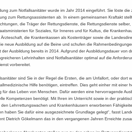
­dung zum Not­fall­sa­ni­tä­ter wurde im Jahr 2014 ein­ge­führt. Sie löste die z
dung zum Ret­tungs­as­sis­ten­ten ab. In einem ge­mein­sa­men Kraft­akt stell­
ich­tun­gen, die Trä­ger der Ret­tungs­diens­te, die Ret­tungs­diens­te sel­ber
ats­mi­nis­te­ri­en für So­zia­les, für In­ne­res und für Kul­tus, die Kran­ken­hau
 Ärz­te­schaft, die Kran­ken­kas­sen als Kos­ten­trä­ger sowie die Lan­des­di­rek
ie neue Aus­bil­dung auf die Beine und schu­fen die Rah­men­be­din­gun­ge
 der Aus­bil­dung be­reits in 2014. Auf­grund der Aus­bil­dungs­dau­er von d
rei­che­ren Lehr­in­hal­ten sind Not­fall­sa­ni­tä­ter op­ti­mal auf die An­for­de­r
enst vor­be­rei­tet.
ll­sa­ni­tä­ter sind Sie in der Regel die Ers­ten, die am Un­fall­ort, oder dort
all­me­di­zi­ni­sche Hilfe be­nö­ti­gen, ein­tref­fen. Dies geht ein­her mit einer
ng für das Leben von Men­schen. Dafür wer­den eine her­vor­ra­gen­de Aus­b
el­le Kom­pe­ten­zen be­nö­tigt. Mit Ihren im Un­ter­richt sowie in der prak­ti­
 den Lehr­ret­tungs­wa­chen und Kran­ken­häu­sern er­wor­be­nen Fä­hig­kei­
en haben Sie dafür eine aus­ge­zeich­ne­te Grund­la­ge ge­legt“, fasst Lan­des­
dent Diet­rich Gö­kel­mann das in den ver­gan­ge­nen Jah­ren Er­reich­te zu­