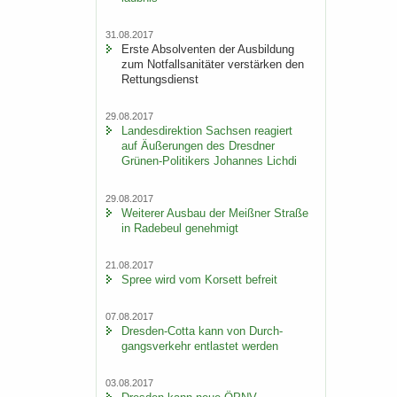
31.08.2017
Erste Ab­sol­ven­ten der Aus­bil­dung
zum Not­fall­sa­ni­tä­ter ver­stär­ken den
Ret­tungs­dienst
29.08.2017
Lan­des­di­rek­ti­on Sach­sen re­agiert
auf Äu­ße­run­gen des Dresd­ner
Grünen-​Politikers Jo­han­nes Lich­di
29.08.2017
Wei­te­rer Aus­bau der Meiß­ner Stra­ße
in Ra­de­beul ge­neh­migt
21.08.2017
Spree wird vom Kor­sett be­freit
07.08.2017
Dresden-​Cotta kann von Durch­
gangs­ver­kehr ent­las­tet wer­den
03.08.2017