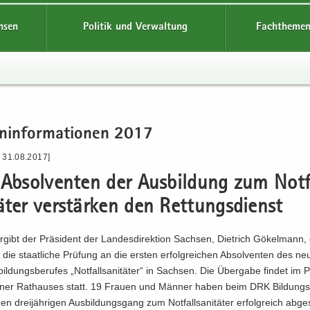
hsen
Politik und Verwaltung
Fachthemen
n­in­for­ma­tio­nen 2017
- 31.08.2017]
Ab­sol­ven­ten der Aus­bil­dung zum Not­f
tä­ter ver­stär­ken den Ret­tungs­dienst
gibt der Prä­si­dent der Lan­des­di­rek­ti­on Sach­sen, Diet­rich Gö­kel­mann
 die staat­li­che Prü­fung an die ers­ten er­folg­rei­chen Ab­sol­ven­ten des ne
il­dungs­be­ru­fes „Not­fall­sa­ni­tä­ter“ in Sach­sen. Die Über­ga­be fin­det im P
ner Rat­hau­ses statt. 19 Frau­en und Män­ner haben beim DRK Bil­dungs
n drei­jäh­ri­gen Aus­bil­dungs­gang zum Not­fall­sa­ni­tä­ter er­folg­reich ab­ge