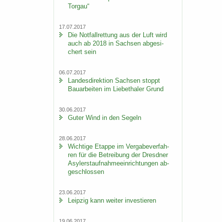
Tor­gau“
17.07.2017
Die Not­fall­ret­tung aus der Luft wird
auch ab 2018 in Sach­sen ab­ge­si­
chert sein
06.07.2017
Lan­des­di­rek­ti­on Sach­sen stoppt
Bau­ar­bei­ten im Lie­be­tha­ler Grund
30.06.2017
Guter Wind in den Se­geln
28.06.2017
Wich­ti­ge Etap­pe im Ver­ga­be­ver­fah­
ren für die Be­trei­bung der Dresd­ner
Asy­ler­st­auf­nah­me­ein­rich­tun­gen ab­
ge­schlos­sen
23.06.2017
Leip­zig kann wei­ter in­ves­tie­ren
19.06.2017