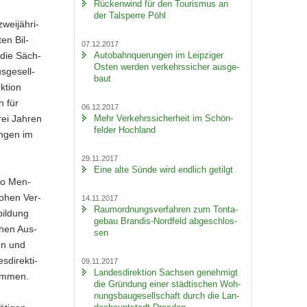
Rü­cken­wind für den Tou­ris­mus an
der Tal­sper­re Pöhl
wei­jäh­ri­
ten Bil­
07.12.2017
Au­to­bahn­que­run­gen im Leip­zi­ger
, die Säch­
Osten wer­den ver­kehrs­si­cher aus­ge­
s­ge­sell­
baut
­ti­on
n für
06.12.2017
Mehr Ver­kehrs­si­cher­heit im Schön­
rei Jah­ren
fel­der Hoch­land
un­gen im
29.11.2017
Eine alte Sünde wird end­lich ge­tilgt
 wo Men­
 hohen Ver­
14.11.2017
Raum­ord­nungs­ver­fah­ren zum Ton­ta­
il­dung
ge­bau Brandis-​Nordfeld ab­ge­schlos­
schen Aus­
sen
ten und
di­rek­ti­
09.11.2017
Lan­des­di­rek­ti­on Sach­sen ge­neh­migt
sam­men.
die Grün­dung einer städ­ti­schen Woh­
nungs­bau­ge­sell­schaft durch die Lan­