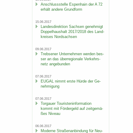
An­schluss­stel­le Es­pen­hain der A 72
er­hält an­de­re Grund­form
15.06.2017
Lan­des­di­rek­ti­on Sach­sen ge­neh­migt
Dop­pel­haus­halt 2017/2018 des Land­
krei­ses Nord­sach­sen
09.06.2017
Trebse­ner Un­ter­neh­men wer­den bes­
ser an das über­re­gio­na­le Ver­kehrs­
netz an­ge­bun­den
07.06.2017
EUGAL nimmt erste Hürde der Ge­
neh­mi­gung
07.06.2017
Tor­gau­er Tou­ris­ten­in­for­ma­ti­on
kommt mit För­der­geld auf zeit­ge­mä­
ßes Ni­veau
06.06.2017
Mo­der­ne Stra­ßen­an­bin­dung für Neu­