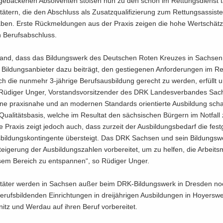
ge­ba­cke­nen Ab­sol­ven­ten sto­ßen nun zu den schon im Ret­tungs­dienst tä
ni­tä­tern, die den Ab­schluss als Zu­satz­qua­li­fi­zie­rung zum Ret­tungs­as­sis­t
ben. Erste Rück­mel­dun­gen aus der Pra­xis zei­gen die hohe Wert­schät­
Be­rufs­ab­schluss.
and, dass das Bil­dungs­werk des Deut­schen Roten Kreu­zes in Sach­sen,
 Bil­dungs­an­bie­ter dazu bei­trägt, den ge­stie­ge­nen An­for­de­run­gen im Re
h die nun­mehr 3-​jährige Be­rufs­aus­bil­dung ge­recht zu wer­den, er­füllt 
Rü­di­ger Unger, Vor­stands­vor­sit­zen­der des DRK Lan­des­ver­ban­des Sac
e pra­xis­na­he und an mo­der­nen Stan­dards ori­en­tier­te Aus­bil­dung sch
a­li­täts­ba­sis, wel­che im Re­sul­tat den säch­si­schen Bür­gern im Not­fall 
Pra­xis zeigt je­doch auch, dass zur­zeit der Aus­bil­dungs­be­darf die fest­
bil­dungs­kon­tin­gen­te über­steigt. Das DRK Sach­sen und sein Bil­dungs­
ei­ge­rung der Aus­bil­dungs­zah­len vor­be­rei­tet, um zu hel­fen, die Ar­beits­m
e­sem Be­reich zu ent­span­nen“, so Rü­di­ger Unger.
a­ni­tä­ter wer­den in Sach­sen außer beim DRK-​Bildungswerk in Dres­den n
e­rufs­bil­den­den Ein­rich­tun­gen in drei­jäh­ri­gen Aus­bil­dun­gen in Ho­yers­w
itz und Wer­dau auf ihren Beruf vor­be­rei­tet.