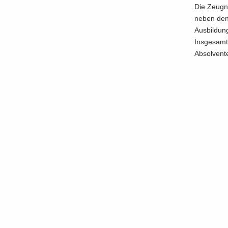
Die Zeug­ni
neben den N
Aus­bil­dung
Ins­ge­samt
Ab­sol­ven