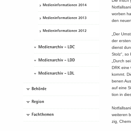
Die frisch 
Me­di­en­in­for­ma­tio­nen 2014
Not­fall­sa­
wor­ben ha
Me­di­en­in­for­ma­tio­nen 2013
den neuen 
Me­di­en­in­for­ma­tio­nen 2012
„Der Um­st
der ers­ten
dienst durc
Medienarchiv - LDC
Stolz“, so 
Medienarchiv - LDD
„Durch sein
DRK eine Qu
Medienarchiv - LDL
kommt. Die 
be­nen Aus­
auf eine St
Behörde
ti­on in di
Region
Not­fall­s
wei­te­ren b
Fachthemen
zig, Chem­n