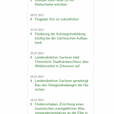
Dres­den kann neue ÖPNV-​
Drehscheibe er­rich­ten
28.07.2017
Flug­platz Klix ist zu­kunfts­fest
27.07.2017
För­de­rung der Auf­stiegs­fort­bil­dung
künf­tig bei der Säch­si­schen Auf­bau­
bank
25.07.2017
Lan­des­di­rek­ti­on Sach­sen hebt
Chem­nit­zer Stadt­rats­be­schluss über
Wild­tier­ver­bot in Zir­kus­sen auf
24.07.2017
Lan­des­di­rek­ti­on Sach­sen ge­neh­migt
Bau des Strie­gi­st­al­rad­we­ges bei Hai­
ni­chen
19.07.2017
För­der­vor­ha­ben „Er­rich­tung eines
tou­ris­ti­schen un­ent­gelt­li­chen Was­
ser­wan­der­rast­plat­zes an der Elbe in