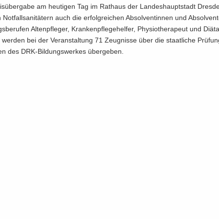
s­über­ga­be am heu­ti­gen Tag im Rat­haus der Lan­des­haupt­stadt Dres­den
ot­fall­sa­ni­tä­tern auch die er­folg­rei­chen Ab­sol­ven­tin­nen und Ab­sol­ven
s­be­ru­fen Al­ten­pfle­ger, Kran­ken­pfle­ge­hel­fer, Phy­sio­the­ra­peut und Di­ät­a
 wer­den bei der Ver­an­stal­tung 71 Zeug­nis­se über die staat­li­che Prü­fu
­ten des DRK-​Bildungswerkes über­ge­ben.