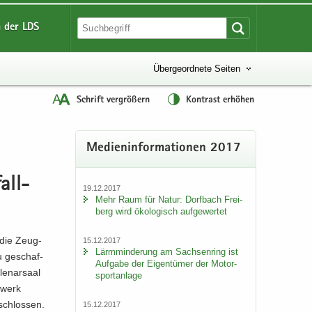
 der LDS
Übergeordnete Seiten
Schrift vergrößern
Kontrast erhöhen
Me­di­en­in­for­ma­tio­nen 2017
all­
19.12.2017
Mehr Raum für Natur: Dorf­bach Frei­
berg wird öko­lo­gisch auf­ge­wer­tet
, die Zeug­
15.12.2017
Lärm­min­de­rung am Sach­sen­ring ist
u ge­schaf­
Auf­ga­be der Ei­gen­tü­mer der Mo­tor­
le­nar­saal
sport­an­la­ge
­werk
­schlos­sen.
15.12.2017