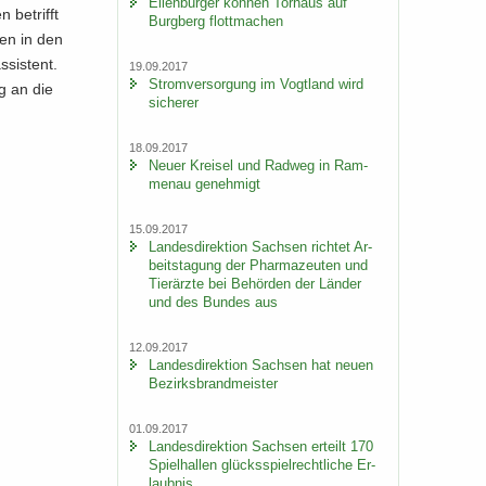
Ei­len­bur­ger kön­nen Tor­haus auf
 be­trifft
Burg­berg flott­ma­chen
­ten in den
s­sis­tent.
19.09.2017
Strom­ver­sor­gung im Vogt­land wird
ng an die
si­che­rer
18.09.2017
Neuer Krei­sel und Rad­weg in Ram­
men­au ge­neh­migt
15.09.2017
Lan­des­di­rek­ti­on Sach­sen rich­tet Ar­
beits­ta­gung der Phar­ma­zeu­ten und
Tier­ärz­te bei Be­hör­den der Län­der
und des Bun­des aus
12.09.2017
Lan­des­di­rek­ti­on Sach­sen hat neuen
Be­zirks­brand­meis­ter
01.09.2017
Lan­des­di­rek­ti­on Sach­sen er­teilt 170
Spiel­hal­len glücks­spiel­recht­li­che Er­
laub­nis