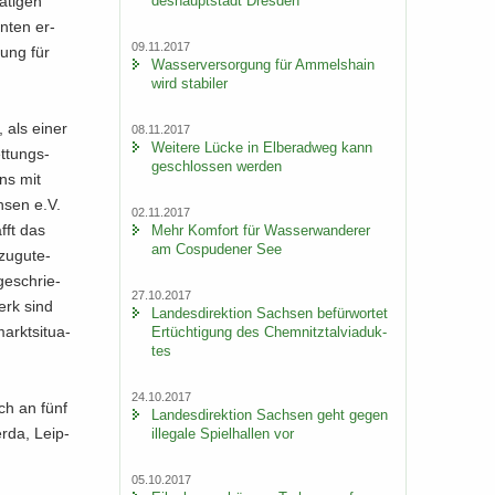
des­haupt­stadt Dres­den
­ti­gen
en­ten er­
09.11.2017
zung für
Was­ser­ver­sor­gung für Am­mels­hain
wird sta­bi­ler
 als einer
08.11.2017
Wei­te­re Lücke in El­be­rad­weg kann
t­tungs­
ge­schlos­sen wer­den
uns mit
h­sen e.V.
02.11.2017
afft das
Mehr Kom­fort für Was­ser­wan­de­rer
am Cos­pu­de­ner See
zu­gu­te­
ge­schrie­
27.10.2017
werk sind
Lan­des­di­rek­ti­on Sach­sen be­für­wor­tet
arkt­si­tua­
Er­tüch­ti­gung des Chem­nitz­tal­via­duk­
tes
24.10.2017
och an fünf
Lan­des­di­rek­ti­on Sach­sen geht gegen
er­da, Leip­
il­le­ga­le Spiel­hal­len vor
05.10.2017