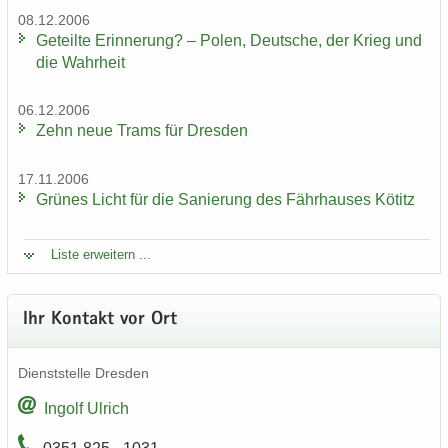
08.12.2006
Ge­teil­te Er­in­ne­rung? – Polen, Deut­sche, der Krieg und
die Wahr­heit
06.12.2006
Zehn neue Trams für Dres­den
17.11.2006
Grü­nes Licht für die Sa­nie­rung des Fähr­hau­ses Kö­titz
Liste er­wei­tern ...
Ihr Kon­takt vor Ort
Dienst­stel­le Dres­den
In­golf Ul­rich