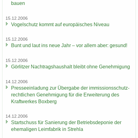
bauen
15.12.2006
Vo­gel­schutz kommt auf eu­ro­päi­sches Ni­veau
15.12.2006
Bunt und laut ins neue Jahr – vor allem aber: ge­sund!
15.12.2006
Gör­lit­zer Nach­trags­haus­halt bleibt ohne Ge­neh­mi­gung
14.12.2006
Pres­se­ein­la­dung zur Über­ga­be der im­mis­si­ons­schutz­
recht­li­chen Ge­neh­mi­gung für die Er­wei­te­rung des
Kraft­wer­kes Box­berg
14.12.2006
Start­schuss für Sa­nie­rung der Be­triebs­de­po­nie der
ehe­ma­li­gen Leim­fa­brik in Streh­la