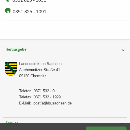
0351 825 - 1031
0351 825 - 1091
Herausgeber
Lan­des­di­rek­ti­on Sach­sen
Alt­chem­nit­zer Stra­ße 41
09120 Chem­nitz
Te­le­fon: 0371 532 - 0
Te­le­fax: 0371 532 - 1929
E-​Mail:
post[at]lds.sach­sen.de
Service