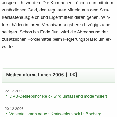
aus­ge­reicht wor­den. Die Kom­mu­nen kön­nen nun mit dem
zu­sätz­li­chen Geld, den re­gu­lä­ren Mit­teln aus dem Stra­
ßen­las­ten­aus­gleich und Ei­gen­mit­teln daran gehen, Win­
ter­schä­den in ihrem Ver­ant­wor­tungs­be­reich zügig zu be­
sei­ti­gen. Schon bis Ende Juni wird die Ab­rech­nung der
zu­sätz­li­chen För­der­mit­tel beim Re­gie­rungs­prä­si­di­um er­
war­tet.
Me­di­en­in­for­ma­tio­nen 2006 [LDD]
22.12.2006
DVB-​Betriebshof Reick wird um­fas­send mo­der­ni­siert
20.12.2006
Vat­ten­fall kann neuen Kraft­werks­block in Box­berg