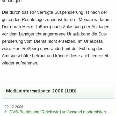
schä­di­gen.
Die durch das RP ver­füg­te Sus­pen­die­rung ist nach der
gel­ten­den Rechts­la­ge zu­nächst für drei Mo­na­te wirk­sam.
Der durch Herrn Roß­berg nach Zu­las­sung der An­kla­gen
vor dem Land­ge­richt an­ge­tre­te­ne Ur­laub kann die Sus­
pen­die­rung vom Dienst nicht er­set­zen. Im Ur­laubs­fall
wäre Herr Roß­berg un­ver­än­dert mit der Füh­rung der
Amts­ge­schäf­te be­traut und könn­te diese auch je­der­zeit
wie­der auf­neh­men.
Me­di­en­in­for­ma­tio­nen 2006 [LDD]
22.12.2006
DVB-​Betriebshof Reick wird um­fas­send mo­der­ni­siert