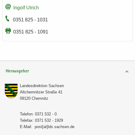
In­golf Ul­rich
0351 825 - 1031
0351 825 - 1091
Herausgeber
Lan­des­di­rek­ti­on Sach­sen
Alt­chem­nit­zer Stra­ße 41
09120 Chem­nitz
Te­le­fon: 0371 532 - 0
Te­le­fax: 0371 532 - 1929
E-​Mail:
post[at]lds.sach­sen.de