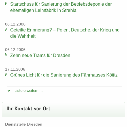
Start­schuss für Sa­nie­rung der Be­triebs­de­po­nie der
ehe­ma­li­gen Leim­fa­brik in Streh­la
08.12.2006
Ge­teil­te Er­in­ne­rung? – Polen, Deut­sche, der Krieg und
die Wahr­heit
06.12.2006
Zehn neue Trams für Dres­den
17.11.2006
Grü­nes Licht für die Sa­nie­rung des Fähr­hau­ses Kö­titz
Liste er­wei­tern ...
Ihr Kon­takt vor Ort
Dienst­stel­le Dres­den