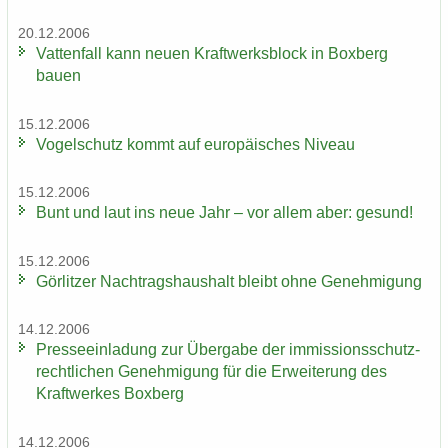
20.12.2006
Vat­ten­fall kann neuen Kraft­werks­block in Box­berg
bauen
15.12.2006
Vo­gel­schutz kommt auf eu­ro­päi­sches Ni­veau
15.12.2006
Bunt und laut ins neue Jahr – vor allem aber: ge­sund!
15.12.2006
Gör­lit­zer Nach­trags­haus­halt bleibt ohne Ge­neh­mi­gung
14.12.2006
Pres­se­ein­la­dung zur Über­ga­be der im­mis­si­ons­schutz­
recht­li­chen Ge­neh­mi­gung für die Er­wei­te­rung des
Kraft­wer­kes Box­berg
14.12.2006