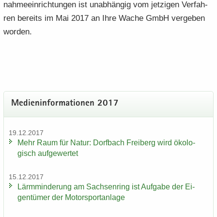
nah­me­ein­rich­tun­gen ist un­ab­hän­gig vom jet­zi­gen Ver­fah­
ren be­reits im Mai 2017 an Ihre Wache GmbH ver­ge­ben
wor­den.
Me­di­en­in­for­ma­tio­nen 2017
19.12.2017
Mehr Raum für Natur: Dorf­bach Frei­berg wird öko­lo­
gisch auf­ge­wer­tet
15.12.2017
Lärm­min­de­rung am Sach­sen­ring ist Auf­ga­be der Ei­
gen­tü­mer der Mo­tor­sport­an­la­ge