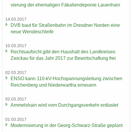
vie­rung der ehe­ma­li­gen Fä­ka­li­en­de­po­nie Lau­en­hain
14.03.2017
DVB baut für Stra­ßen­bahn im Dresd­ner Nor­den eine
neue Wen­de­schlei­fe
10.03.2017
Rechts­auf­sicht gibt den Haus­halt des Land­krei­ses
Zwi­ckau für das Jahr 2017 zur Be­wirt­schaf­tung frei
02.03.2017
ENSO kann 110-​kV-Hochspannungsleitung zwi­schen
Rei­chen­berg und Nie­der­wartha er­neu­ern
02.03.2017
Am­mels­hain wird vom Durch­gangs­ver­kehr ent­las­tet
01.03.2017
Mo­der­ni­sie­rung in der Georg-​Schwarz-Straße ge­plant