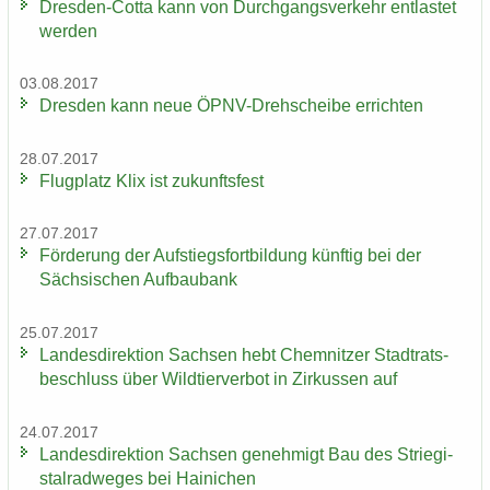
Dresden-​Cotta kann von Durch­gangs­ver­kehr ent­las­tet
wer­den
03.08.2017
Dres­den kann neue ÖPNV-​Drehscheibe er­rich­ten
28.07.2017
Flug­platz Klix ist zu­kunfts­fest
27.07.2017
För­de­rung der Auf­stiegs­fort­bil­dung künf­tig bei der
Säch­si­schen Auf­bau­bank
25.07.2017
Lan­des­di­rek­ti­on Sach­sen hebt Chem­nit­zer Stadt­rats­
be­schluss über Wild­tier­ver­bot in Zir­kus­sen auf
24.07.2017
Lan­des­di­rek­ti­on Sach­sen ge­neh­migt Bau des Strie­gi­
st­al­rad­we­ges bei Hai­ni­chen