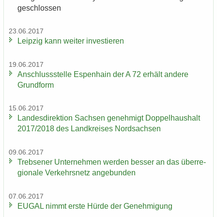
ge­schlos­sen
23.06.2017
Leip­zig kann wei­ter in­ves­tie­ren
19.06.2017
An­schluss­stel­le Es­pen­hain der A 72 er­hält an­de­re
Grund­form
15.06.2017
Lan­des­di­rek­ti­on Sach­sen ge­neh­migt Dop­pel­haus­halt
2017/2018 des Land­krei­ses Nord­sach­sen
09.06.2017
Trebse­ner Un­ter­neh­men wer­den bes­ser an das über­re­
gio­na­le Ver­kehrs­netz an­ge­bun­den
07.06.2017
EUGAL nimmt erste Hürde der Ge­neh­mi­gung