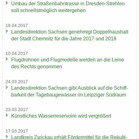
Umbau der Stra­ßen­bahn­tras­se in Dresden-​Strehlen
soll schnellst­mög­lich wei­ter­ge­hen
18.04.2017
Lan­des­di­rek­ti­on Sach­sen ge­neh­migt Dop­pel­haus­halt
der Stadt Chem­nitz für die Jahre 2017 und 2018
10.04.2017
Flug­droh­nen und Flug­mo­del­le wer­den an die Leine
des Rechts ge­nom­men
24.03.2017
Lan­des­di­rek­ti­on Sach­sen gibt Aus­blick auf die Schiff­
bar­keit der Ta­ge­bau­ge­wäs­ser im Leip­zi­ger Süd­raum
23.03.2017
Künst­li­ches Was­ser­re­ser­voi­re wird ver­grö­ßert
17.03.2017
Land­kreis Zwi­ckau er­hält För­der­mit­tel für die Re­kul­ti­