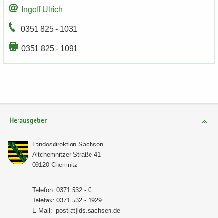
In­golf Ul­rich
0351 825 - 1031
0351 825 - 1091
Herausgeber
Lan­des­di­rek­ti­on Sach­sen
Alt­chem­nit­zer Stra­ße 41
09120 Chem­nitz
Te­le­fon: 0371 532 - 0
Te­le­fax: 0371 532 - 1929
E-​Mail:
post[at]lds.sach­sen.de