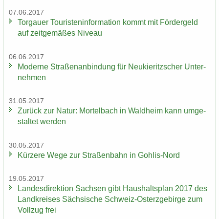
07.06.2017
Tor­gau­er Tou­ris­ten­in­for­ma­ti­on kommt mit För­der­geld
auf zeit­ge­mä­ßes Ni­veau
06.06.2017
Mo­der­ne Stra­ßen­an­bin­dung für Neu­kie­ritz­scher Un­ter­
neh­men
31.05.2017
Zu­rück zur Natur: Mor­tel­bach in Wald­heim kann um­ge­
stal­tet wer­den
30.05.2017
Kür­ze­re Wege zur Stra­ßen­bahn in Gohlis-​Nord
19.05.2017
Lan­des­di­rek­ti­on Sach­sen gibt Haus­halts­plan 2017 des
Land­krei­ses Säch­si­sche Schweiz-​Osterzgebirge zum
Voll­zug frei