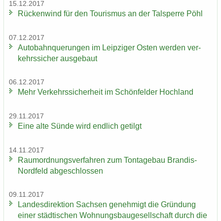
15.12.2017
Rü­cken­wind für den Tou­ris­mus an der Tal­sper­re Pöhl
07.12.2017
Au­to­bahn­que­run­gen im Leip­zi­ger Osten wer­den ver­
kehrs­si­cher aus­ge­baut
06.12.2017
Mehr Ver­kehrs­si­cher­heit im Schön­fel­der Hoch­land
29.11.2017
Eine alte Sünde wird end­lich ge­tilgt
14.11.2017
Raum­ord­nungs­ver­fah­ren zum Ton­ta­ge­bau Brandis-​
Nordfeld ab­ge­schlos­sen
09.11.2017
Lan­des­di­rek­ti­on Sach­sen ge­neh­migt die Grün­dung
einer städ­ti­schen Woh­nungs­bau­ge­sell­schaft durch die