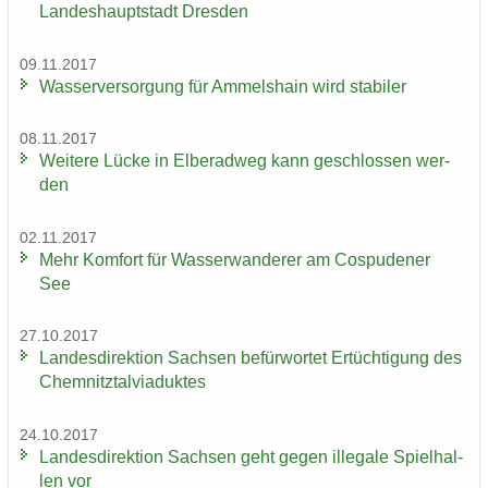
Lan­des­haupt­stadt Dres­den
09.11.2017
Was­ser­ver­sor­gung für Am­mels­hain wird sta­bi­ler
08.11.2017
Wei­te­re Lücke in El­be­rad­weg kann ge­schlos­sen wer­
den
02.11.2017
Mehr Kom­fort für Was­ser­wan­de­rer am Cos­pu­de­ner
See
27.10.2017
Lan­des­di­rek­ti­on Sach­sen be­für­wor­tet Er­tüch­ti­gung des
Chem­nitz­tal­via­duk­tes
24.10.2017
Lan­des­di­rek­ti­on Sach­sen geht gegen il­le­ga­le Spiel­hal­
len vor