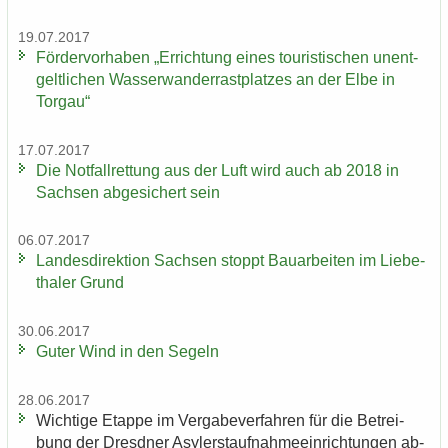
19.07.2017
För­der­vor­ha­ben „Er­rich­tung eines tou­ris­ti­schen un­ent­
gelt­li­chen Was­ser­wan­der­rast­plat­zes an der Elbe in
Tor­gau“
17.07.2017
Die Not­fall­ret­tung aus der Luft wird auch ab 2018 in
Sach­sen ab­ge­si­chert sein
06.07.2017
Lan­des­di­rek­ti­on Sach­sen stoppt Bau­ar­bei­ten im Lie­be­
tha­ler Grund
30.06.2017
Guter Wind in den Se­geln
28.06.2017
Wich­ti­ge Etap­pe im Ver­ga­be­ver­fah­ren für die Be­trei­
bung der Dresd­ner Asy­ler­st­auf­nah­me­ein­rich­tun­gen ab­