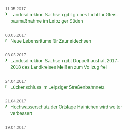
11.05.2017
Lan­des­di­rek­ti­on Sach­sen gibt grü­nes Licht für Gleis­
bau­maß­nah­me im Leip­zi­ger Süden
08.05.2017
Neue Le­bens­räu­me für Zaun­ei­dech­sen
03.05.2017
Lan­des­di­rek­ti­on Sach­sen gibt Dop­pel­haus­halt 2017-
2018 des Land­krei­ses Mei­ßen zum Voll­zug frei
24.04.2017
Lü­cken­schluss im Leip­zi­ger Stra­ßen­bahn­netz
21.04.2017
Hoch­was­ser­schutz der Orts­la­ge Hai­ni­chen wird wei­ter
ver­bes­sert
19.04.2017