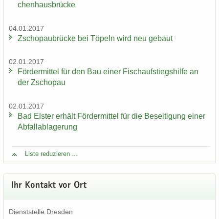
chen­haus­brü­cke
04.01.2017
Zscho­pau­brü­cke bei Tö­peln wird neu ge­baut
02.01.2017
För­der­mit­tel für den Bau einer Fisch­auf­stiegs­hil­fe an
der Zscho­pau
02.01.2017
Bad Els­ter er­hält För­der­mit­tel für die Be­sei­ti­gung einer
Ab­fall­ab­la­ge­rung
Liste re­du­zie­ren ...
Ihr Kon­takt vor Ort
Dienst­stel­le Dres­den