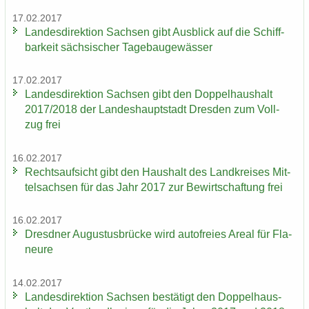
17.02.2017
Lan­des­di­rek­ti­on Sach­sen gibt Aus­blick auf die Schiff­
bar­keit säch­si­scher Ta­ge­bau­ge­wäs­ser
17.02.2017
Lan­des­di­rek­ti­on Sach­sen gibt den Dop­pel­haus­halt
2017/2018 der Lan­des­haupt­stadt Dres­den zum Voll­
zug frei
16.02.2017
Rechts­auf­sicht gibt den Haus­halt des Land­krei­ses Mit­
tel­sach­sen für das Jahr 2017 zur Be­wirt­schaf­tung frei
16.02.2017
Dresd­ner Au­gus­tus­brü­cke wird au­to­frei­es Areal für Fla­
neu­re
14.02.2017
Lan­des­di­rek­ti­on Sach­sen be­stä­tigt den Dop­pel­haus­