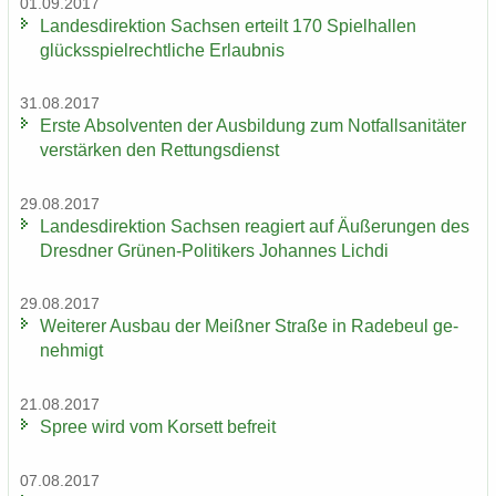
01.09.2017
Lan­des­di­rek­ti­on Sach­sen er­teilt 170 Spiel­hal­len
glücks­spiel­recht­li­che Er­laub­nis
31.08.2017
Erste Ab­sol­ven­ten der Aus­bil­dung zum Not­fall­sa­ni­tä­ter
ver­stär­ken den Ret­tungs­dienst
29.08.2017
Lan­des­di­rek­ti­on Sach­sen re­agiert auf Äu­ße­run­gen des
Dresd­ner Grünen-​Politikers Jo­han­nes Lich­di
29.08.2017
Wei­te­rer Aus­bau der Meiß­ner Stra­ße in Ra­de­beul ge­
neh­migt
21.08.2017
Spree wird vom Kor­sett be­freit
07.08.2017