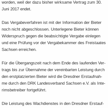
wor­den, weil der dazu bis­her wirk­sa­me Ver­trag zum 30.
Juni 2017 endet.
Das Ver­ga­be­ver­fah­ren ist mit der In­for­ma­ti­on der Bie­ter
noch nicht ab­ge­schlos­sen. Un­ter­le­ge­ne Bie­ter kön­nen
Wi­der­spruch gegen die be­ab­sich­tig­te Ver­ga­be ein­le­gen
und eine Prü­fung vor der Ver­ga­be­kam­mer des Frei­staa­tes
Sach­sen er­rei­chen.
Für die Über­gangs­zeit nach dem Ende des lau­fen­den Ver­
trags bis zur Über­nah­me der ver­ein­bar­ten Leis­tung durch
den erst­plat­zier­ten Bie­ter wird die Dresd­ner Erst­auf­nah­
me durch den DRK Lan­des­ver­band Sach­sen e.V. als In­te­
rims­be­trei­ber fort­ge­führt.
Die Leis­tung des Wach­diens­tes in den Dresd­ner Erst­auf­