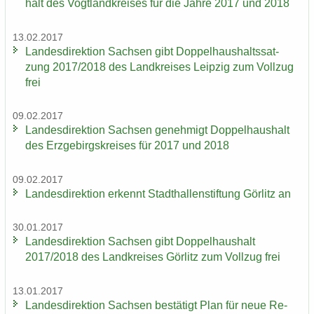
halt des Vogt­land­krei­ses für die Jahre 2017 und 2018
13.02.2017
Lan­des­di­rek­ti­on Sach­sen gibt Dop­pel­haus­halts­sat­
zung 2017/2018 des Land­krei­ses Leip­zig zum Voll­zug
frei
09.02.2017
Lan­des­di­rek­ti­on Sach­sen ge­neh­migt Dop­pel­haus­halt
des Erz­ge­birgs­krei­ses für 2017 und 2018
09.02.2017
Lan­des­di­rek­ti­on er­kennt Stadt­hal­len­stif­tung Gör­litz an
30.01.2017
Lan­des­di­rek­ti­on Sach­sen gibt Dop­pel­haus­halt
2017/2018 des Land­krei­ses Gör­litz zum Voll­zug frei
13.01.2017
Lan­des­di­rek­ti­on Sach­sen be­stä­tigt Plan für neue Re­