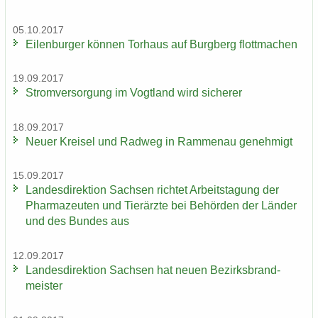
05.10.2017
Ei­len­bur­ger kön­nen Tor­haus auf Burg­berg flott­ma­chen
19.09.2017
Strom­ver­sor­gung im Vogt­land wird si­che­rer
18.09.2017
Neuer Krei­sel und Rad­weg in Ram­men­au ge­neh­migt
15.09.2017
Lan­des­di­rek­ti­on Sach­sen rich­tet Ar­beits­ta­gung der
Phar­ma­zeu­ten und Tier­ärz­te bei Be­hör­den der Län­der
und des Bun­des aus
12.09.2017
Lan­des­di­rek­ti­on Sach­sen hat neuen Be­zirks­brand­
meis­ter