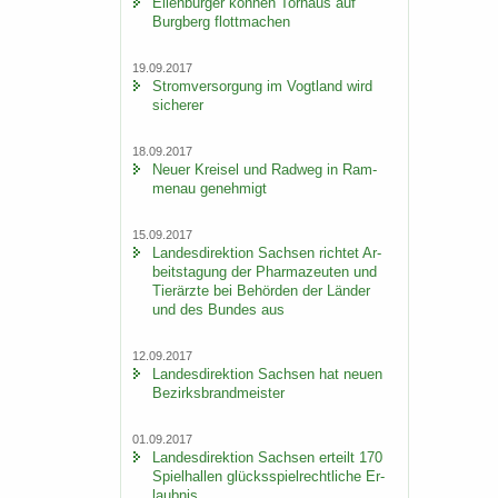
Ei­len­bur­ger kön­nen Tor­haus auf
Burg­berg flott­ma­chen
19.09.2017
Strom­ver­sor­gung im Vogt­land wird
si­che­rer
18.09.2017
Neuer Krei­sel und Rad­weg in Ram­
men­au ge­neh­migt
15.09.2017
Lan­des­di­rek­ti­on Sach­sen rich­tet Ar­
beits­ta­gung der Phar­ma­zeu­ten und
Tier­ärz­te bei Be­hör­den der Län­der
und des Bun­des aus
12.09.2017
Lan­des­di­rek­ti­on Sach­sen hat neuen
Be­zirks­brand­meis­ter
01.09.2017
Lan­des­di­rek­ti­on Sach­sen er­teilt 170
Spiel­hal­len glücks­spiel­recht­li­che Er­
laub­nis