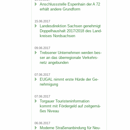
An­schluss­stel­le Es­pen­hain der A 72
er­hält an­de­re Grund­form
15.06.2017
Lan­des­di­rek­ti­on Sach­sen ge­neh­migt
Dop­pel­haus­halt 2017/2018 des Land­
krei­ses Nord­sach­sen
09.06.2017
Trebse­ner Un­ter­neh­men wer­den bes­
ser an das über­re­gio­na­le Ver­kehrs­
netz an­ge­bun­den
07.06.2017
EUGAL nimmt erste Hürde der Ge­
neh­mi­gung
07.06.2017
Tor­gau­er Tou­ris­ten­in­for­ma­ti­on
kommt mit För­der­geld auf zeit­ge­mä­
ßes Ni­veau
06.06.2017
Mo­der­ne Stra­ßen­an­bin­dung für Neu­