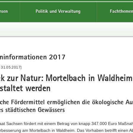
hsen
Politik und Verwaltung
Fachthemen
n­in­for­ma­tio­nen 2017
- 31.05.2017]
ck zur Natur: Mor­tel­bach in Wald­hei
stal­tet wer­den
sche För­der­mit­tel er­mög­li­chen die öko­lo­gi­sche A
s städ­ti­schen Ge­wäs­sers
taat Sach­sen för­dert mit einem Be­trag von knapp 347.000 Euro Maß­na
er­bes­se­rung am Mor­tel­bach in Wald­heim. Das Vor­ha­ben be­trifft einen Ab