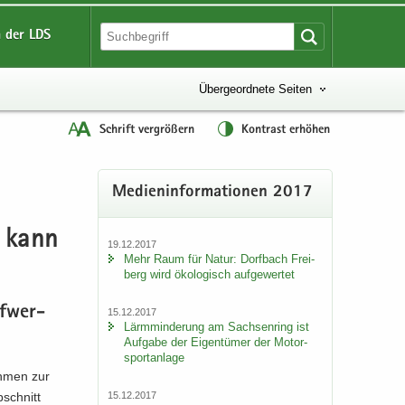
 der LDS
Übergeordnete Seiten
Schrift vergrößern
Kontrast erhöhen
Me­di­en­in­for­ma­tio­nen 2017
m kann
19.12.2017
Mehr Raum für Natur: Dorf­bach Frei­
berg wird öko­lo­gisch auf­ge­wer­tet
uf­wer­
15.12.2017
Lärm­min­de­rung am Sach­sen­ring ist
Auf­ga­be der Ei­gen­tü­mer der Mo­tor­
sport­an­la­ge
h­men zur
15.12.2017
­schnitt