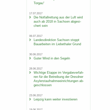
Tor­gau“
17.07.2017
Die Not­fall­ret­tung aus der Luft wird
auch ab 2018 in Sach­sen ab­ge­si­
chert sein
06.07.2017
Lan­des­di­rek­ti­on Sach­sen stoppt
Bau­ar­bei­ten im Lie­be­tha­ler Grund
30.06.2017
Guter Wind in den Se­geln
28.06.2017
Wich­ti­ge Etap­pe im Ver­ga­be­ver­fah­
ren für die Be­trei­bung der Dresd­ner
Asy­ler­st­auf­nah­me­ein­rich­tun­gen ab­
ge­schlos­sen
23.06.2017
Leip­zig kann wei­ter in­ves­tie­ren
19.06.2017