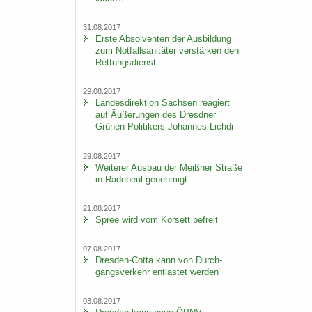
31.08.2017
Erste Ab­sol­ven­ten der Aus­bil­dung
zum Not­fall­sa­ni­tä­ter ver­stär­ken den
Ret­tungs­dienst
29.08.2017
Lan­des­di­rek­ti­on Sach­sen re­agiert
auf Äu­ße­run­gen des Dresd­ner
Grünen-​Politikers Jo­han­nes Lich­di
29.08.2017
Wei­te­rer Aus­bau der Meiß­ner Stra­ße
in Ra­de­beul ge­neh­migt
21.08.2017
Spree wird vom Kor­sett be­freit
07.08.2017
Dresden-​Cotta kann von Durch­
gangs­ver­kehr ent­las­tet wer­den
03.08.2017