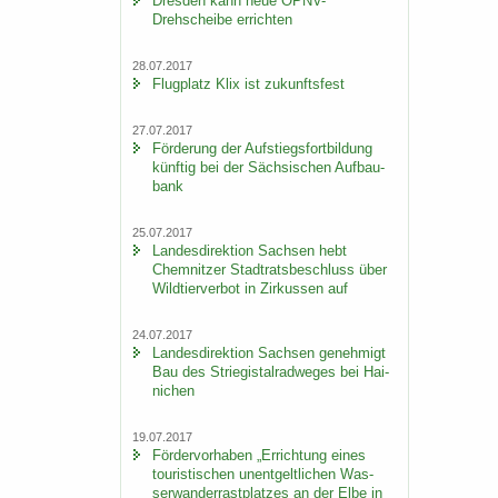
Dres­den kann neue ÖPNV-​
Drehscheibe er­rich­ten
28.07.2017
Flug­platz Klix ist zu­kunfts­fest
27.07.2017
För­de­rung der Auf­stiegs­fort­bil­dung
künf­tig bei der Säch­si­schen Auf­bau­
bank
25.07.2017
Lan­des­di­rek­ti­on Sach­sen hebt
Chem­nit­zer Stadt­rats­be­schluss über
Wild­tier­ver­bot in Zir­kus­sen auf
24.07.2017
Lan­des­di­rek­ti­on Sach­sen ge­neh­migt
Bau des Strie­gi­st­al­rad­we­ges bei Hai­
ni­chen
19.07.2017
För­der­vor­ha­ben „Er­rich­tung eines
tou­ris­ti­schen un­ent­gelt­li­chen Was­
ser­wan­der­rast­plat­zes an der Elbe in