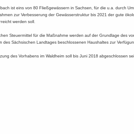
l­bach ist eins von 80 Fließ­ge­wäs­sern in Sach­sen, für die u.a. durch Um
h­men zur Ver­bes­se­rung der Ge­wäs­ser­struk­tur bis 2021 der gute öko­lo
­reicht wer­den soll.
i­chen Steu­er­mit­tel für die Maß­nah­me wer­den auf der Grund­la­ge des v
en des Säch­si­schen Land­ta­ges be­schlos­se­nen Haus­hal­tes zur Ver­fü­gung
­zung des Vor­ha­bens im Wald­heim soll bis Juni 2018 ab­ge­schlos­sen se