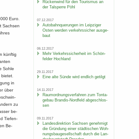
Rü­cken­wind für den Tou­ris­mus an
der Tal­sper­re Pöhl
3.000 Euro.
07.12.2017
Au­to­bahn­que­run­gen im Leip­zi­ger
at Sach­sen
Osten wer­den ver­kehrs­si­cher aus­ge­
 ihres
baut
06.12.2017
Mehr Ver­kehrs­si­cher­heit im Schön­
n künf­tig
fel­der Hoch­land
an­ten
ue Sohle
29.11.2017
bie­tet.
Eine alte Sünde wird end­lich ge­tilgt
i­gung in
er über
14.11.2017
Raum­ord­nungs­ver­fah­ren zum Ton­ta­
e­schwin­
ge­bau Brandis-​Nordfeld ab­ge­schlos­
an­dern zu
sen
as­ser be­
d Tie­fen­
09.11.2017
Lan­des­di­rek­ti­on Sach­sen ge­neh­migt
sen Be­
die Grün­dung einer städ­ti­schen Woh­
nungs­bau­ge­sell­schaft durch die Lan­