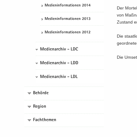
Me­di­en­in­for­ma­tio­nen 2014
Der Mor­te
von Maß­na
Me­di­en­in­for­ma­tio­nen 2013
Zu­stand er
Me­di­en­in­for­ma­tio­nen 2012
Die staat­l
ge­ord­ne­t
Medienarchiv - LDC
Die Um­set
Medienarchiv - LDD
Medienarchiv - LDL
Behörde
Region
Fachthemen