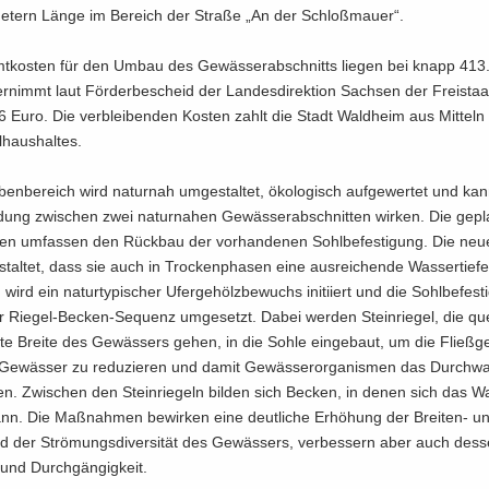
­tern Länge im Be­reich der Stra­ße „An der Schloß­mauer“.
t­kos­ten für den Umbau des Ge­wäs­ser­ab­schnitts lie­gen bei knapp 41
nimmt laut För­der­be­scheid der Lan­des­di­rek­ti­on Sach­sen der Frei­sta
 Euro. Die ver­blei­ben­den Kos­ten zahlt die Stadt Wald­heim aus Mit­teln
haus­hal­tes.
ben­be­reich wird na­tur­nah um­ge­stal­tet, öko­lo­gisch auf­ge­wer­tet und kan
­dung zwi­schen zwei na­tur­na­hen Ge­wäs­ser­ab­schnit­ten wir­ken. Die ge­pl
n um­fas­sen den Rück­bau der vor­han­de­nen Sohl­be­fes­ti­gung. Die ne
stal­tet, dass sie auch in Tro­cken­pha­sen eine aus­rei­chen­de Was­ser­tie­fe 
ird ein na­tur­ty­pi­scher Ufer­ge­hölz­be­wuchs in­iti­iert und die Sohl­be­fes­t
 Riegel-​Becken-Sequenz um­ge­setzt. Dabei wer­den Stein­rie­gel, die qu
­te Brei­te des Ge­wäs­sers gehen, in die Sohle ein­ge­baut, um die Fließ­g
 Ge­wäs­ser zu re­du­zie­ren und damit Ge­wäs­ser­or­ga­nis­men das Durch­w
hen. Zwi­schen den Stein­rie­geln bil­den sich Be­cken, in denen sich das W
ann. Die Maß­nah­men be­wir­ken eine deut­li­che Er­hö­hung der Breiten-​ un
nd der Strö­mungs­di­ver­si­tät des Ge­wäs­sers, ver­bes­sern aber auch des­
und Durch­gän­gig­keit.