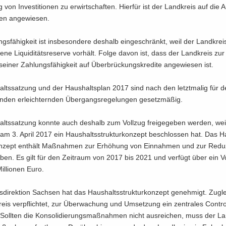
g von In­ves­ti­tio­nen zu er­wirt­schaf­ten. Hier­für ist der Land­kreis auf die 
ten an­ge­wie­sen.
ngs­fä­hig­keit ist ins­be­son­de­re des­halb ein­ge­schränkt, weil der Land­kre
e­ne Li­qui­di­täts­re­ser­ve vor­hält. Folge davon ist, dass der Land­kreis zur
ei­ner Zah­lungs­fä­hig­keit auf Über­brü­ckungs­kre­di­te an­ge­wie­sen ist.
alts­sat­zung und der Haus­halts­plan 2017 sind nach den letzt­ma­lig für 
en­den er­leich­tern­den Über­gangs­re­ge­lun­gen ge­setz­mä­ßig.
lts­sat­zung konn­te auch des­halb zum Voll­zug frei­ge­ge­ben wer­den, wei
am 3. April 2017 ein Haus­halts­struk­tur­kon­zept be­schlos­sen hat. Das H
kon­zept ent­hält Maß­nah­men zur Er­hö­hung von Ein­nah­men und zur Re­du­
­ben. Es gilt für den Zeit­raum von 2017 bis 2021 und ver­fügt über ein V
l­lio­nen Euro.
­di­rek­ti­on Sach­sen hat das Haus­halts­struk­tur­kon­zept ge­neh­migt. Zu­g
eis ver­pflich­tet, zur Über­wa­chung und Um­set­zung ein zen­tra­les Con­trol
. Soll­ten die Kon­so­li­die­rungs­maß­nah­men nicht aus­rei­chen, muss der La