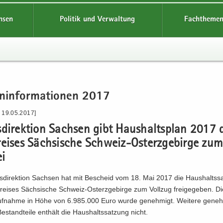
hsen
Politik und Verwaltung
Fachthemen
n­in­for­ma­tio­nen 2017
- 19.05.2017]
­di­rek­ti­on Sach­sen gibt Haus­halts­plan 2017 
rei­ses Säch­si­sche Schweiz-​Osterzgebirge zum
ei
s­di­rek­ti­on Sach­sen hat mit Be­scheid vom 18. Mai 2017 die Haus­halts­s
rei­ses Säch­si­sche Schweiz-​Osterzgebirge zum Voll­zug frei­ge­ge­ben. Di
­auf­nah­me in Höhe von 6.985.000 Euro wurde ge­neh­migt. Wei­te­re ge­neh
 Be­stand­tei­le ent­hält die Haus­halts­sat­zung nicht.