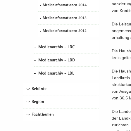
nan­zie­run
Me­di­en­in­for­ma­tio­nen 2014
von Kre­di­
Me­di­en­in­for­ma­tio­nen 2013
Die Leis­tu
an­ge­mes­s
Me­di­en­in­for­ma­tio­nen 2012
erhal­tung s
Medienarchiv - LDC
Die Haus­h
kreis gel­t
Medienarchiv - LDD
Die Haus­ha
Medienarchiv - LDL
Land­kreis 
struk­tur­
Behörde
von Aus­ga
von 36,5 Mi
Region
Die Lan­des
Fachthemen
der Land­kr
zu­rich­ten