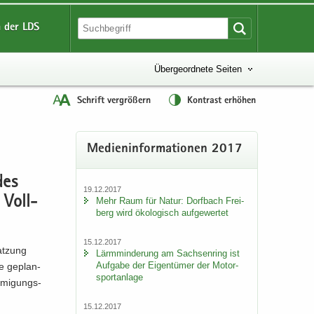
 der LDS
Übergeordnete Seiten
Schrift vergrößern
Kontrast erhöhen
Me­di­en­in­for­ma­tio­nen 2017
des
19.12.2017
 Voll­
Mehr Raum für Natur: Dorf­bach Frei­
berg wird öko­lo­gisch auf­ge­wer­tet
15.12.2017
at­zung
Lärm­min­de­rung am Sach­sen­ring ist
Auf­ga­be der Ei­gen­tü­mer der Mo­tor­
e ge­plan­
sport­an­la­ge
­mi­gungs­
15.12.2017