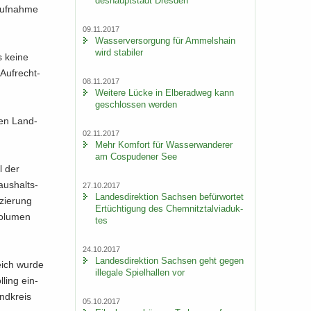
des­haupt­stadt Dres­den
Auf­nah­me
09.11.2017
Was­ser­ver­sor­gung für Am­mels­hain
wird sta­bi­ler
is keine
 Auf­recht­
08.11.2017
Wei­te­re Lücke in El­be­rad­weg kann
ge­schlos­sen wer­den
den Land­
02.11.2017
Mehr Kom­fort für Was­ser­wan­de­rer
am Cos­pu­de­ner See
l der
aus­halts­
27.10.2017
Lan­des­di­rek­ti­on Sach­sen be­für­wor­tet
zie­rung
Er­tüch­ti­gung des Chem­nitz­tal­via­duk­
o­lu­men
tes
24.10.2017
Lan­des­di­rek­ti­on Sach­sen geht gegen
leich wurde
il­le­ga­le Spiel­hal­len vor
­ling ein­
nd­kreis
05.10.2017