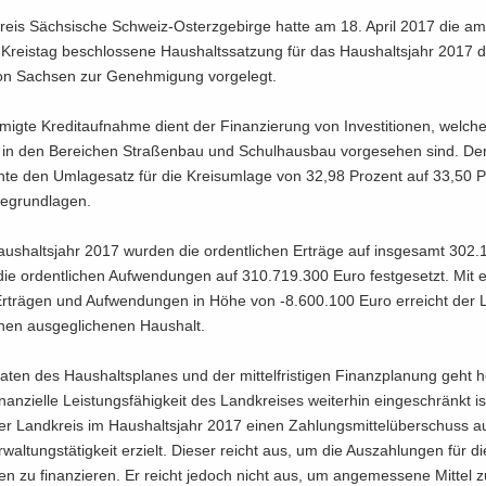
reis Säch­si­sche Schweiz-​Osterzgebirge hatte am 18. April 2017 die am 
reis­tag be­schlos­se­ne Haus­halts­sat­zung für das Haus­halts­jahr 2017 
ti­on Sach­sen zur Ge­neh­mi­gung vor­ge­legt.
mig­te Kre­dit­auf­nah­me dient der Fi­nan­zie­rung von In­ves­ti­tio­nen, wel­c
n in den Be­rei­chen Stra­ßen­bau und Schul­haus­bau vor­ge­se­hen sind. D
h­te den Um­la­ge­satz für die Kreis­um­la­ge von 32,98 Pro­zent auf 33,50 P
e­grund­la­gen.
s­halts­jahr 2017 wur­den die or­dent­li­chen Er­trä­ge auf ins­ge­samt 302
e or­dent­li­chen Auf­wen­dun­gen auf 310.719.300 Euro fest­ge­setzt. Mit ei
r­trä­gen und Auf­wen­dun­gen in Höhe von -8.600.100 Euro er­reicht der 
­nen aus­ge­gli­che­nen Haus­halt.
en des Haus­halts­pla­nes und der mit­tel­fris­ti­gen Fi­nanz­pla­nung geht h
nan­zi­el­le Leis­tungs­fä­hig­keit des Land­krei­ses wei­ter­hin ein­ge­schränkt ist
er Land­kreis im Haus­halts­jahr 2017 einen Zah­lungs­mit­tel­über­schuss a
­wal­tungs­tä­tig­keit er­zielt. Die­ser reicht aus, um die Aus­zah­lun­gen für di
ten zu fi­nan­zie­ren. Er reicht je­doch nicht aus, um an­ge­mes­se­ne Mit­tel zu