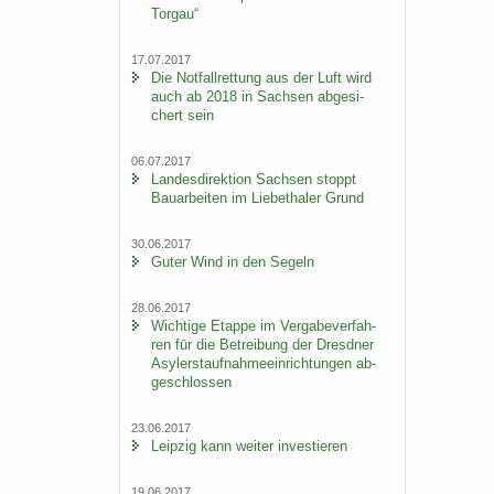
Tor­gau“
17.07.2017
Die Not­fall­ret­tung aus der Luft wird
auch ab 2018 in Sach­sen ab­ge­si­
chert sein
06.07.2017
Lan­des­di­rek­ti­on Sach­sen stoppt
Bau­ar­bei­ten im Lie­be­tha­ler Grund
30.06.2017
Guter Wind in den Se­geln
28.06.2017
Wich­ti­ge Etap­pe im Ver­ga­be­ver­fah­
ren für die Be­trei­bung der Dresd­ner
Asy­ler­st­auf­nah­me­ein­rich­tun­gen ab­
ge­schlos­sen
23.06.2017
Leip­zig kann wei­ter in­ves­tie­ren
19.06.2017