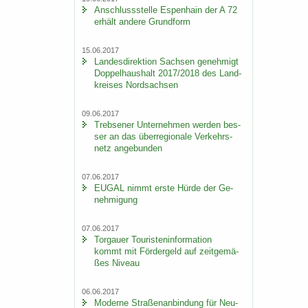
An­schluss­stel­le Es­pen­hain der A 72
er­hält an­de­re Grund­form
15.06.2017
Lan­des­di­rek­ti­on Sach­sen ge­neh­migt
Dop­pel­haus­halt 2017/2018 des Land­
krei­ses Nord­sach­sen
09.06.2017
Trebse­ner Un­ter­neh­men wer­den bes­
ser an das über­re­gio­na­le Ver­kehrs­
netz an­ge­bun­den
07.06.2017
EUGAL nimmt erste Hürde der Ge­
neh­mi­gung
07.06.2017
Tor­gau­er Tou­ris­ten­in­for­ma­ti­on
kommt mit För­der­geld auf zeit­ge­mä­
ßes Ni­veau
06.06.2017
Mo­der­ne Stra­ßen­an­bin­dung für Neu­