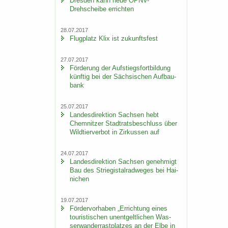
Dres­den kann neue ÖPNV-​
Drehscheibe er­rich­ten
28.07.2017
Flug­platz Klix ist zu­kunfts­fest
27.07.2017
För­de­rung der Auf­stiegs­fort­bil­dung
künf­tig bei der Säch­si­schen Auf­bau­
bank
25.07.2017
Lan­des­di­rek­ti­on Sach­sen hebt
Chem­nit­zer Stadt­rats­be­schluss über
Wild­tier­ver­bot in Zir­kus­sen auf
24.07.2017
Lan­des­di­rek­ti­on Sach­sen ge­neh­migt
Bau des Strie­gi­st­al­rad­we­ges bei Hai­
ni­chen
19.07.2017
För­der­vor­ha­ben „Er­rich­tung eines
tou­ris­ti­schen un­ent­gelt­li­chen Was­
ser­wan­der­rast­plat­zes an der Elbe in