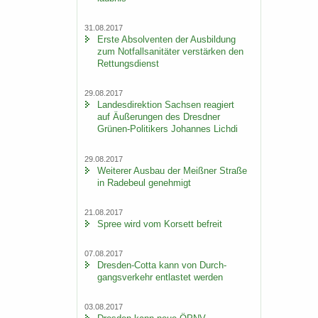
31.08.2017
Erste Ab­sol­ven­ten der Aus­bil­dung
zum Not­fall­sa­ni­tä­ter ver­stär­ken den
Ret­tungs­dienst
29.08.2017
Lan­des­di­rek­ti­on Sach­sen re­agiert
auf Äu­ße­run­gen des Dresd­ner
Grünen-​Politikers Jo­han­nes Lich­di
29.08.2017
Wei­te­rer Aus­bau der Meiß­ner Stra­ße
in Ra­de­beul ge­neh­migt
21.08.2017
Spree wird vom Kor­sett be­freit
07.08.2017
Dresden-​Cotta kann von Durch­
gangs­ver­kehr ent­las­tet wer­den
03.08.2017