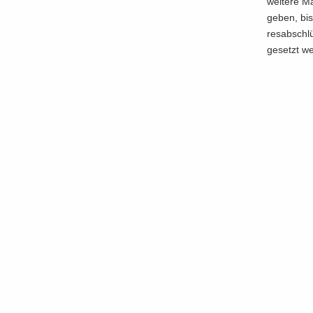
wei­te­re 
ge­ben, bi
res­ab­schl
ge­setzt we