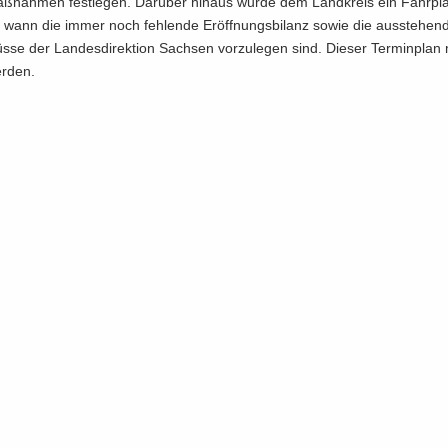
Maß­nah­men fest­le­gen. Dar­über hin­aus wurde dem Land­kreis ein Fahr­pl
s wann die immer noch feh­len­de Er­öff­nungs­bi­lanz sowie die aus­ste­hen
üs­se der Lan­des­di­rek­ti­on Sach­sen vor­zu­le­gen sind. Die­ser Ter­min­pl
r­den.