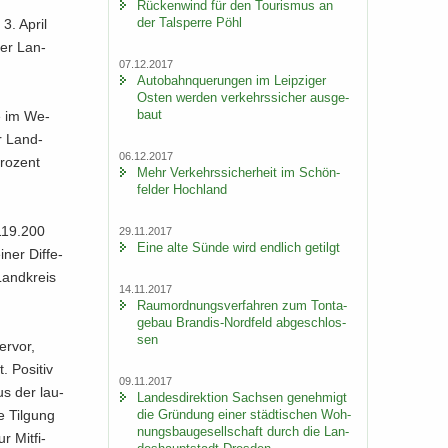
Rü­cken­wind für den Tou­ris­mus an
der Tal­sper­re Pöhl
3. April
der Lan­
07.12.2017
Au­to­bahn­que­run­gen im Leip­zi­ger
Osten wer­den ver­kehrs­si­cher aus­ge­
baut
he im We­
er Land­
06.12.2017
ro­zent
Mehr Ver­kehrs­si­cher­heit im Schön­
fel­der Hoch­land
.119.200
29.11.2017
Eine alte Sünde wird end­lich ge­tilgt
ner Dif­fe­
Land­kreis
14.11.2017
Raum­ord­nungs­ver­fah­ren zum Ton­ta­
ge­bau Brandis-​Nordfeld ab­ge­schlos­
sen
er­vor,
. Po­si­tiv
09.11.2017
us der lau­
Lan­des­di­rek­ti­on Sach­sen ge­neh­migt
e Til­gung
die Grün­dung einer städ­ti­schen Woh­
nungs­bau­ge­sell­schaft durch die Lan­
r Mit­fi­