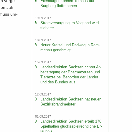
an vor­ge­
Ei­len­bur­ger kön­nen Tor­haus auf
Burg­berg flott­ma­chen
­den Jah­
an muss um­
19.09.2017
Strom­ver­sor­gung im Vogt­land wird
si­che­rer
18.09.2017
Neuer Krei­sel und Rad­weg in Ram­
men­au ge­neh­migt
15.09.2017
Lan­des­di­rek­ti­on Sach­sen rich­tet Ar­
beits­ta­gung der Phar­ma­zeu­ten und
Tier­ärz­te bei Be­hör­den der Län­der
und des Bun­des aus
12.09.2017
Lan­des­di­rek­ti­on Sach­sen hat neuen
Be­zirks­brand­meis­ter
01.09.2017
Lan­des­di­rek­ti­on Sach­sen er­teilt 170
Spiel­hal­len glücks­spiel­recht­li­che Er­
laub­nis