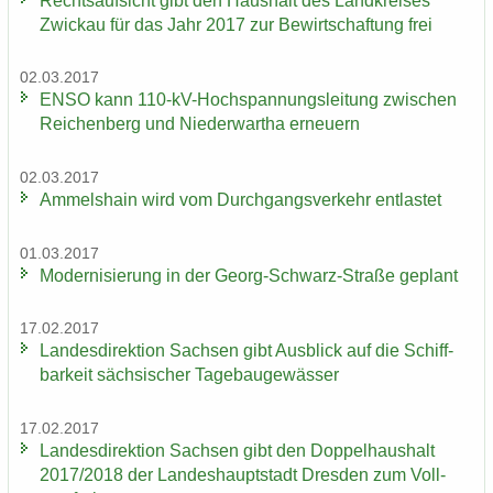
Rechts­auf­sicht gibt den Haus­halt des Land­krei­ses
Zwi­ckau für das Jahr 2017 zur Be­wirt­schaf­tung frei
02.03.2017
ENSO kann 110-​kV-Hochspannungsleitung zwi­schen
Rei­chen­berg und Nie­der­wartha er­neu­ern
02.03.2017
Am­mels­hain wird vom Durch­gangs­ver­kehr ent­las­tet
01.03.2017
Mo­der­ni­sie­rung in der Georg-​Schwarz-Straße ge­plant
17.02.2017
Lan­des­di­rek­ti­on Sach­sen gibt Aus­blick auf die Schiff­
bar­keit säch­si­scher Ta­ge­bau­ge­wäs­ser
17.02.2017
Lan­des­di­rek­ti­on Sach­sen gibt den Dop­pel­haus­halt
2017/2018 der Lan­des­haupt­stadt Dres­den zum Voll­