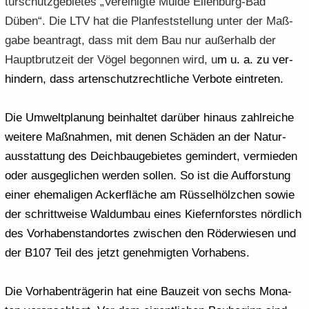
tur­schutz­ge­bie­tes „Ver­ei­nig­te Mulde Eilenburg-​Bad
Düben“. Die LTV hat die Plan­fest­stel­lung unter der Maß­
ga­be be­an­tragt, dass mit dem Bau nur au­ßer­halb der
Haupt­brut­zeit der Vögel be­gon­nen wird, u
m
u. a.
zu ver­
hin­dern, dass ar­ten­schutz­recht­li­che Ver­bo­te ein­tre­ten.
Die Um­welt­pla­nung be­inhal­tet dar­über hin­aus zahl­rei­che
wei­te­re Maß­nah­men, mit denen Schä­den an der Na­tur­
aus­stat­tung des Deich­bau­ge­bie­tes ge­min­dert, ver­mie­den
oder aus­ge­gli­chen wer­den sol­len. So ist die Auf­fors­tung
einer ehe­ma­li­gen Acker­flä­che am Rüs­sel­hölz­chen sowie
der schritt­wei­se Wal­d­um­bau eines Kie­fern­fors­tes nörd­lich
des Vor­ha­ben­stand­or­tes zwi­schen den Rö­der­wie­sen und
der B107 Teil des jetzt ge­neh­mig­ten Vor­ha­bens.
Die Vor­ha­ben­trä­ge­rin hat eine Bau­zeit von sechs Mo­na­