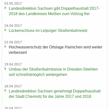
03.05.2017
Lan­des­di­rek­ti­on Sach­sen gibt Dop­pel­haus­halt 2017-
2018 des Land­krei­ses Mei­ßen zum Voll­zug frei
24.04.2017
Lü­cken­schluss im Leip­zi­ger Stra­ßen­bahn­netz
21.04.2017
Hoch­was­ser­schutz der Orts­la­ge Hai­ni­chen wird wei­ter
ver­bes­sert
19.04.2017
Umbau der Stra­ßen­bahn­tras­se in Dresden-​Strehlen
soll schnellst­mög­lich wei­ter­ge­hen
18.04.2017
Lan­des­di­rek­ti­on Sach­sen ge­neh­migt Dop­pel­haus­halt
der Stadt Chem­nitz für die Jahre 2017 und 2018
10.04.2017