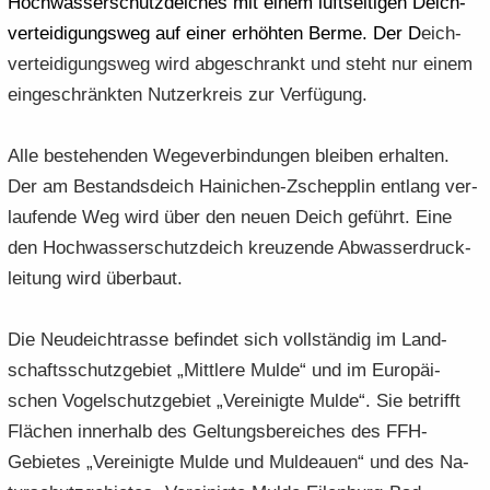
Hoch­was­ser­schutz­dei­ches mit einem luft­sei­ti­gen Deich­
ver­tei­di­gungs­weg auf einer er­höh­ten Berme. Der D
eich­
ver­tei­di­gungs­weg wird ab­ge­schrankt und steht nur einem
ein­ge­schränk­ten Nut­zer­kreis zur Ver­fü­gung.
Alle be­stehen­den We­ge­ver­bin­dun­gen blei­ben er­hal­ten.
Der am Be­stands­deich Hainichen-​Zschepplin ent­lang ver­
lau­fen­de Weg wird über den neuen Deich ge­führt. Eine
den Hoch­was­ser­schutz­deich kreu­zen­de Ab­was­ser­druck­
lei­tung wird über­baut.
Die Neu­deicht­ras­se be­fin­det sich voll­stän­dig im Land­
schafts­schutz­ge­biet „Mitt­le­re Mulde“ und im Eu­ro­päi­
schen Vo­gel­schutz­ge­biet „Ver­ei­nig­te Mulde“. Sie be­trifft
Flä­chen in­ner­halb des Gel­tungs­be­rei­ches des FFH-​
Gebietes „Ver­ei­nig­te Mulde und Mul­deau­en“ und des Na­