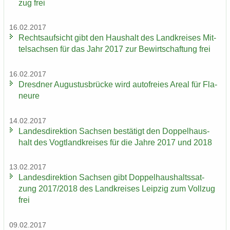
zug frei
16.02.2017
Rechts­auf­sicht gibt den Haus­halt des Land­krei­ses Mit­
tel­sach­sen für das Jahr 2017 zur Be­wirt­schaf­tung frei
16.02.2017
Dresd­ner Au­gus­tus­brü­cke wird au­to­frei­es Areal für Fla­
neu­re
14.02.2017
Lan­des­di­rek­ti­on Sach­sen be­stä­tigt den Dop­pel­haus­
halt des Vogt­land­krei­ses für die Jahre 2017 und 2018
13.02.2017
Lan­des­di­rek­ti­on Sach­sen gibt Dop­pel­haus­halts­sat­
zung 2017/2018 des Land­krei­ses Leip­zig zum Voll­zug
frei
09.02.2017