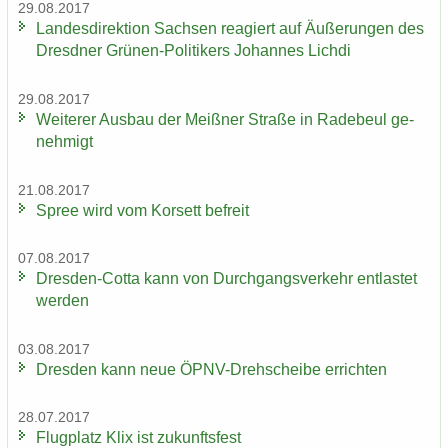
29.08.2017
Lan­des­di­rek­ti­on Sach­sen re­agiert auf Äu­ße­run­gen des
Dresd­ner Grünen-​Politikers Jo­han­nes Lich­di
29.08.2017
Wei­te­rer Aus­bau der Meiß­ner Stra­ße in Ra­de­beul ge­
neh­migt
21.08.2017
Spree wird vom Kor­sett be­freit
07.08.2017
Dresden-​Cotta kann von Durch­gangs­ver­kehr ent­las­tet
wer­den
03.08.2017
Dres­den kann neue ÖPNV-​Drehscheibe er­rich­ten
28.07.2017
Flug­platz Klix ist zu­kunfts­fest