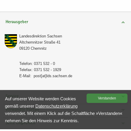
Herausgeber
Lan­des­di­rek­ti­on Sach­sen
Alt­chem­nit­zer Stra­ße 41
09120 Chem­nitz
Te­le­fon: 0371 532 - 0
Te­le­fax: 0371 532 - 1929
E-​Mail:
post[at]lds.sach­sen.de
Service
Auf un­se­rer Web­site wer­den Coo­kies
Ver­stan­den
gemäß un­se­rer
Da­ten­schutz­er­klä­rung
Verwandte Portale
ver­wen­det. Mit einem Klick auf die Schalt­flä­che »Ver­stan­den«
neh­men Sie den Hin­weis zur Kennt­nis.
Seite empfehlen