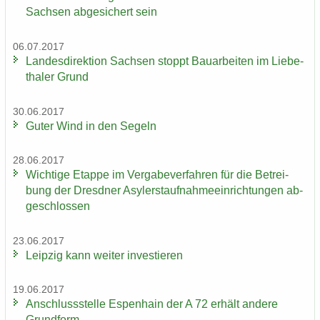
Sach­sen ab­ge­si­chert sein
06.07.2017
Lan­des­di­rek­ti­on Sach­sen stoppt Bau­ar­bei­ten im Lie­be­
tha­ler Grund
30.06.2017
Guter Wind in den Se­geln
28.06.2017
Wich­ti­ge Etap­pe im Ver­ga­be­ver­fah­ren für die Be­trei­
bung der Dresd­ner Asy­ler­st­auf­nah­me­ein­rich­tun­gen ab­
ge­schlos­sen
23.06.2017
Leip­zig kann wei­ter in­ves­tie­ren
19.06.2017
An­schluss­stel­le Es­pen­hain der A 72 er­hält an­de­re
Grund­form