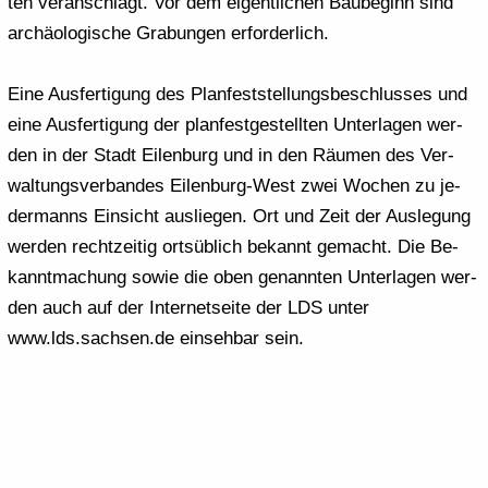
ten ver­an­schlagt. Vor dem ei­gent­li­chen Bau­be­ginn sind
ar­chäo­lo­gi­sche Gra­bun­gen er­for­der­lich.
Eine Aus­fer­ti­gung des Plan­fest­stel­lungs­be­schlus­ses und
eine Aus­fer­ti­gung der plan­fest­ge­stell­ten Un­ter­la­gen wer­
den in der Stadt Ei­len­burg und in den Räu­men des Ver­
wal­tungs­ver­ban­des Eilenburg-​West zwei Wo­chen zu je­
der­manns Ein­sicht aus­lie­gen. Ort und Zeit der Aus­le­gung
wer­den recht­zei­tig orts­üb­lich be­kannt ge­macht. Die Be­
kannt­ma­chung sowie die oben ge­nann­ten Un­ter­la­gen wer­
den auch auf der In­ter­net­sei­te der LDS unter
www.lds.sach­sen.de
ein­seh­bar sein.