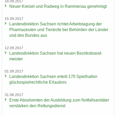
18.09.2017
Neuer Krei­sel und Rad­weg in Ram­men­au ge­neh­migt
15.09.2017
Lan­des­di­rek­ti­on Sach­sen rich­tet Ar­beits­ta­gung der
Phar­ma­zeu­ten und Tier­ärz­te bei Be­hör­den der Län­der
und des Bun­des aus
12.09.2017
Lan­des­di­rek­ti­on Sach­sen hat neuen Be­zirks­brand­
meis­ter
01.09.2017
Lan­des­di­rek­ti­on Sach­sen er­teilt 170 Spiel­hal­len
glücks­spiel­recht­li­che Er­laub­nis
31.08.2017
Erste Ab­sol­ven­ten der Aus­bil­dung zum Not­fall­sa­ni­tä­ter
ver­stär­ken den Ret­tungs­dienst