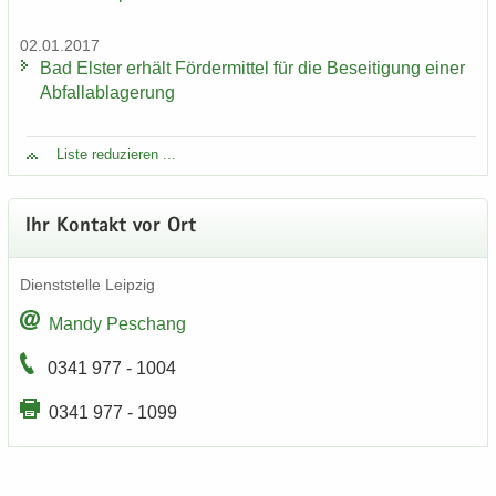
02.01.2017
Bad Els­ter er­hält För­der­mit­tel für die Be­sei­ti­gung einer
Ab­fall­ab­la­ge­rung
Liste re­du­zie­ren ...
Ihr Kon­takt vor Ort
Dienst­stel­le Leip­zig
Mandy Peschang
0341 977 - 1004
0341 977 - 1099