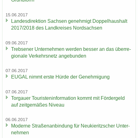
15.06.2017
Lan­des­di­rek­ti­on Sach­sen ge­neh­migt Dop­pel­haus­halt
2017/2018 des Land­krei­ses Nord­sach­sen
09.06.2017
Trebse­ner Un­ter­neh­men wer­den bes­ser an das über­re­
gio­na­le Ver­kehrs­netz an­ge­bun­den
07.06.2017
EUGAL nimmt erste Hürde der Ge­neh­mi­gung
07.06.2017
Tor­gau­er Tou­ris­ten­in­for­ma­ti­on kommt mit För­der­geld
auf zeit­ge­mä­ßes Ni­veau
06.06.2017
Mo­der­ne Stra­ßen­an­bin­dung für Neu­kie­ritz­scher Un­ter­
neh­men