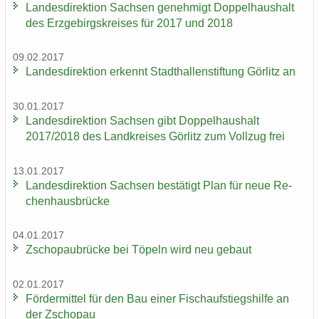
Lan­des­di­rek­ti­on Sach­sen ge­neh­migt Dop­pel­haus­halt
des Erz­ge­birgs­krei­ses für 2017 und 2018
09.02.2017
Lan­des­di­rek­ti­on er­kennt Stadt­hal­len­stif­tung Gör­litz an
30.01.2017
Lan­des­di­rek­ti­on Sach­sen gibt Dop­pel­haus­halt
2017/2018 des Land­krei­ses Gör­litz zum Voll­zug frei
13.01.2017
Lan­des­di­rek­ti­on Sach­sen be­stä­tigt Plan für neue Re­
chen­haus­brü­cke
04.01.2017
Zscho­pau­brü­cke bei Tö­peln wird neu ge­baut
02.01.2017
För­der­mit­tel für den Bau einer Fisch­auf­stiegs­hil­fe an
der Zscho­pau