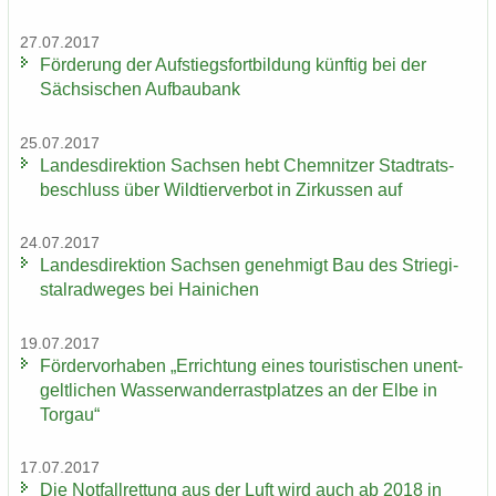
27.07.2017
För­de­rung der Auf­stiegs­fort­bil­dung künf­tig bei der
Säch­si­schen Auf­bau­bank
25.07.2017
Lan­des­di­rek­ti­on Sach­sen hebt Chem­nit­zer Stadt­rats­
be­schluss über Wild­tier­ver­bot in Zir­kus­sen auf
24.07.2017
Lan­des­di­rek­ti­on Sach­sen ge­neh­migt Bau des Strie­gi­
st­al­rad­we­ges bei Hai­ni­chen
19.07.2017
För­der­vor­ha­ben „Er­rich­tung eines tou­ris­ti­schen un­ent­
gelt­li­chen Was­ser­wan­der­rast­plat­zes an der Elbe in
Tor­gau“
17.07.2017
Die Not­fall­ret­tung aus der Luft wird auch ab 2018 in