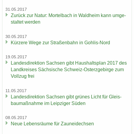
31.05.2017
Zu­rück zur Natur: Mor­tel­bach in Wald­heim kann um­ge­
stal­tet wer­den
30.05.2017
Kür­ze­re Wege zur Stra­ßen­bahn in Gohlis-​Nord
19.05.2017
Lan­des­di­rek­ti­on Sach­sen gibt Haus­halts­plan 2017 des
Land­krei­ses Säch­si­sche Schweiz-​Osterzgebirge zum
Voll­zug frei
11.05.2017
Lan­des­di­rek­ti­on Sach­sen gibt grü­nes Licht für Gleis­
bau­maß­nah­me im Leip­zi­ger Süden
08.05.2017
Neue Le­bens­räu­me für Zaun­ei­dech­sen