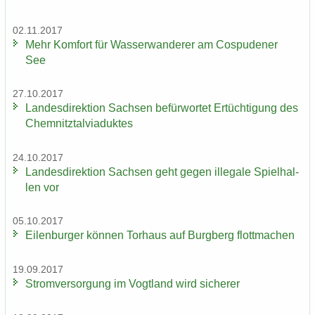
02.11.2017
Mehr Kom­fort für Was­ser­wan­de­rer am Cos­pu­de­ner
See
27.10.2017
Lan­des­di­rek­ti­on Sach­sen be­für­wor­tet Er­tüch­ti­gung des
Chem­nitz­tal­via­duk­tes
24.10.2017
Lan­des­di­rek­ti­on Sach­sen geht gegen il­le­ga­le Spiel­hal­
len vor
05.10.2017
Ei­len­bur­ger kön­nen Tor­haus auf Burg­berg flott­ma­chen
19.09.2017
Strom­ver­sor­gung im Vogt­land wird si­che­rer