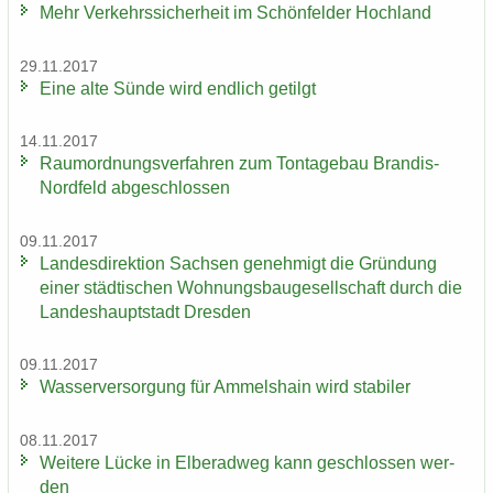
Mehr Ver­kehrs­si­cher­heit im Schön­fel­der Hoch­land
29.11.2017
Eine alte Sünde wird end­lich ge­tilgt
14.11.2017
Raum­ord­nungs­ver­fah­ren zum Ton­ta­ge­bau Brandis-​
Nordfeld ab­ge­schlos­sen
09.11.2017
Lan­des­di­rek­ti­on Sach­sen ge­neh­migt die Grün­dung
einer städ­ti­schen Woh­nungs­bau­ge­sell­schaft durch die
Lan­des­haupt­stadt Dres­den
09.11.2017
Was­ser­ver­sor­gung für Am­mels­hain wird sta­bi­ler
08.11.2017
Wei­te­re Lücke in El­be­rad­weg kann ge­schlos­sen wer­
den