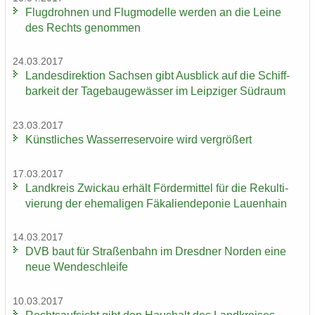
Flug­droh­nen und Flug­mo­del­le wer­den an die Leine
des Rechts ge­nom­men
24.03.2017
Lan­des­di­rek­ti­on Sach­sen gibt Aus­blick auf die Schiff­
bar­keit der Ta­ge­bau­ge­wäs­ser im Leip­zi­ger Süd­raum
23.03.2017
Künst­li­ches Was­ser­re­ser­voi­re wird ver­grö­ßert
17.03.2017
Land­kreis Zwi­ckau er­hält För­der­mit­tel für die Re­kul­ti­
vie­rung der ehe­ma­li­gen Fä­ka­li­en­de­po­nie Lau­en­hain
14.03.2017
DVB baut für Stra­ßen­bahn im Dresd­ner Nor­den eine
neue Wen­de­schlei­fe
10.03.2017