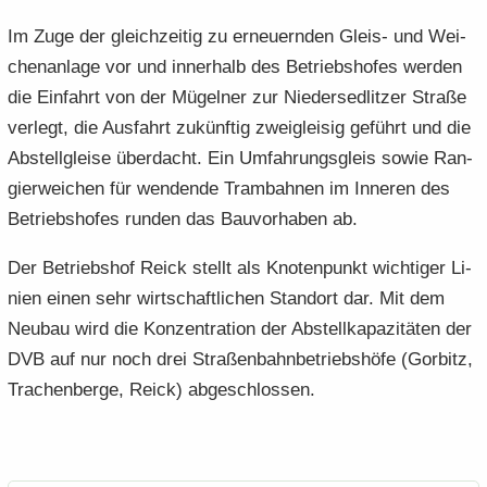
Im Zuge der gleich­zei­tig zu er­neu­ern­den Gleis-​ und Wei­
chen­an­la­ge vor und in­ner­halb des Be­triebs­ho­fes wer­den
die Ein­fahrt von der Mü­gel­ner zur Nie­der­sed­lit­zer Stra­ße
ver­legt, die Aus­fahrt zu­künf­tig zwei­glei­sig ge­führt und die
Ab­stell­glei­se über­dacht. Ein Um­fah­rungs­gleis sowie Ran­
gier­wei­chen für wen­den­de Tram­bah­nen im In­ne­ren des
Be­triebs­ho­fes run­den das Bau­vor­ha­ben ab.
Der Be­triebs­hof Reick stellt als Kno­ten­punkt wich­ti­ger Li­
ni­en einen sehr wirt­schaft­li­chen Stand­ort dar. Mit dem
Neu­bau wird die Kon­zen­tra­ti­on der Ab­stell­ka­pa­zi­tä­ten der
DVB auf nur noch drei Stra­ßen­bahn­be­triebs­hö­fe (Gor­bitz,
Tra­chen­ber­ge, Reick) ab­ge­schlos­sen.