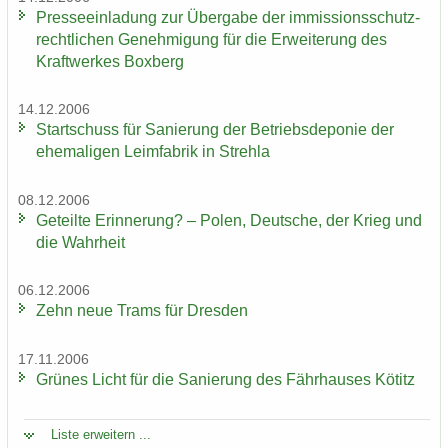
Pres­se­ein­la­dung zur Über­ga­be der im­mis­si­ons­schutz­
recht­li­chen Ge­neh­mi­gung für die Er­wei­te­rung des
Kraft­wer­kes Box­berg
14.12.2006
Start­schuss für Sa­nie­rung der Be­triebs­de­po­nie der
ehe­ma­li­gen Leim­fa­brik in Streh­la
08.12.2006
Ge­teil­te Er­in­ne­rung? – Polen, Deut­sche, der Krieg und
die Wahr­heit
06.12.2006
Zehn neue Trams für Dres­den
17.11.2006
Grü­nes Licht für die Sa­nie­rung des Fähr­hau­ses Kö­titz
Liste er­wei­tern ...