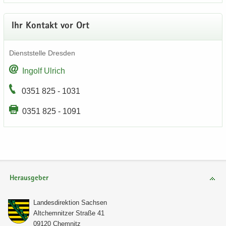
Ihr Kon­takt vor Ort
Dienst­stel­le Dres­den
In­golf Ul­rich
0351 825 - 1031
0351 825 - 1091
Herausgeber
Lan­des­di­rek­ti­on Sach­sen
Alt­chem­nit­zer Stra­ße 41
09120 Chem­nitz