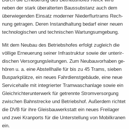
neben der stark über­al­ter­ten Baussub­stanz auch dem
über­wie­gen­den Ein­satz mo­der­ner Nie­der­flur­trams Rech­
nung ge­tra­gen. Deren In­stand­hal­tung be­darf einer neuen
tech­no­lo­gi­schen und tech­ni­schen War­tungs­um­ge­bung.
Mit dem Neu­bau des Be­triebs­ho­fes er­folgt zu­gleich die
völ­li­ge Er­neue­rung sei­ner In­fra­struk­tur sowie der un­ter­ir­
di­schen Ver­sor­gungs­lei­tun­gen. Zum Neu­bau­vor­ha­ben ge­
hö­ren u. a. eine Ab­stell­hal­le für bis zu 45 Trams, sie­ben
Bus­park­plät­ze, ein neues Fahr­dienst­ge­bäu­de, eine neue
Ser­vice­hal­le mit in­te­grier­ter Tram­wasch­an­la­ge sowie ein
Gleich­rich­ter­un­ter­werk für ge­trenn­te Strom­ver­sor­gung
zwi­schen Bahn­stre­cke und Be­triebs­hof. Au­ßer­dem rich­tet
die DVB für ihre Gleis­bau­werk­statt ein neues Frei­la­ger
und zwei Kran­ports für die Un­ter­stel­lung von Mo­bil­kra­nen
ein.