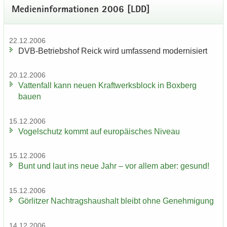
Me­di­en­in­for­ma­tio­nen 2006 [LDD]
22.12.2006
DVB-​Betriebshof Reick wird um­fas­send mo­der­ni­siert
20.12.2006
Vat­ten­fall kann neuen Kraft­werks­block in Box­berg
bauen
15.12.2006
Vo­gel­schutz kommt auf eu­ro­päi­sches Ni­veau
15.12.2006
Bunt und laut ins neue Jahr – vor allem aber: ge­sund!
15.12.2006
Gör­lit­zer Nach­trags­haus­halt bleibt ohne Ge­neh­mi­gung
14.12.2006