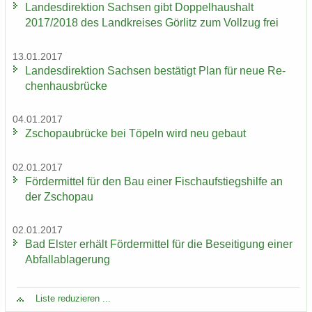
Lan­des­di­rek­ti­on Sach­sen gibt Dop­pel­haus­halt
2017/2018 des Land­krei­ses Gör­litz zum Voll­zug frei
13.01.2017
Lan­des­di­rek­ti­on Sach­sen be­stä­tigt Plan für neue Re­
chen­haus­brü­cke
04.01.2017
Zscho­pau­brü­cke bei Tö­peln wird neu ge­baut
02.01.2017
För­der­mit­tel für den Bau einer Fisch­auf­stiegs­hil­fe an
der Zscho­pau
02.01.2017
Bad Els­ter er­hält För­der­mit­tel für die Be­sei­ti­gung einer
Ab­fall­ab­la­ge­rung
Liste re­du­zie­ren ...