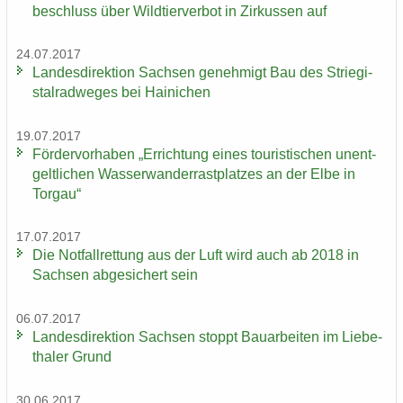
be­schluss über Wild­tier­ver­bot in Zir­kus­sen auf
24.07.2017
Lan­des­di­rek­ti­on Sach­sen ge­neh­migt Bau des Strie­gi­
st­al­rad­we­ges bei Hai­ni­chen
19.07.2017
För­der­vor­ha­ben „Er­rich­tung eines tou­ris­ti­schen un­ent­
gelt­li­chen Was­ser­wan­der­rast­plat­zes an der Elbe in
Tor­gau“
17.07.2017
Die Not­fall­ret­tung aus der Luft wird auch ab 2018 in
Sach­sen ab­ge­si­chert sein
06.07.2017
Lan­des­di­rek­ti­on Sach­sen stoppt Bau­ar­bei­ten im Lie­be­
tha­ler Grund
30.06.2017