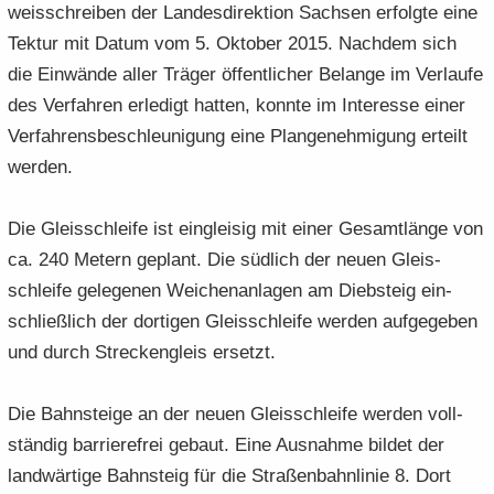
weis­schrei­ben der Lan­des­di­rek­ti­on Sach­sen er­folg­te eine
Tek­tur mit Datum vom 5. Ok­to­ber 2015. Nach­dem sich
die Ein­wän­de aller Trä­ger öf­fent­li­cher Be­lan­ge im Ver­lau­fe
des Ver­fah­ren er­le­digt hat­ten, konn­te im In­ter­es­se einer
Ver­fah­rens­be­schleu­ni­gung eine Plan­ge­neh­mi­gung er­teilt
wer­den.
Die Gleis­schlei­fe ist ein­glei­sig mit einer Ge­samt­län­ge von
ca. 240 Me­tern ge­plant. Die süd­lich der neuen Gleis­
schlei­fe ge­le­ge­nen Wei­chen­an­la­gen am Dieb­steig ein­
schließ­lich der dor­ti­gen Gleis­schlei­fe wer­den auf­ge­ge­ben
und durch Stre­cken­gleis er­setzt.
Die Bahn­stei­ge an der neuen Gleis­schlei­fe wer­den voll­
stän­dig bar­rie­re­frei ge­baut. Eine Aus­nah­me bil­det der
land­wär­ti­ge Bahn­steig für die Stra­ßen­bahn­li­nie 8. Dort