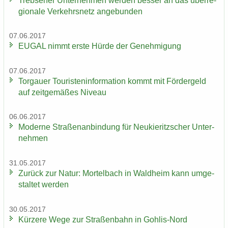
Trebse­ner Un­ter­neh­men wer­den bes­ser an das über­re­
gio­na­le Ver­kehrs­netz an­ge­bun­den
07.06.2017
EUGAL nimmt erste Hürde der Ge­neh­mi­gung
07.06.2017
Tor­gau­er Tou­ris­ten­in­for­ma­ti­on kommt mit För­der­geld
auf zeit­ge­mä­ßes Ni­veau
06.06.2017
Mo­der­ne Stra­ßen­an­bin­dung für Neu­kie­ritz­scher Un­ter­
neh­men
31.05.2017
Zu­rück zur Natur: Mor­tel­bach in Wald­heim kann um­ge­
stal­tet wer­den
30.05.2017
Kür­ze­re Wege zur Stra­ßen­bahn in Gohlis-​Nord