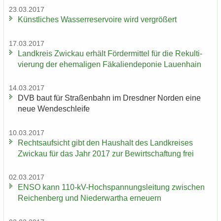
23.03.2017
Künst­li­ches Was­ser­re­ser­voi­re wird ver­grö­ßert
17.03.2017
Land­kreis Zwi­ckau er­hält För­der­mit­tel für die Re­kul­ti­
vie­rung der ehe­ma­li­gen Fä­ka­li­en­de­po­nie Lau­en­hain
14.03.2017
DVB baut für Stra­ßen­bahn im Dresd­ner Nor­den eine
neue Wen­de­schlei­fe
10.03.2017
Rechts­auf­sicht gibt den Haus­halt des Land­krei­ses
Zwi­ckau für das Jahr 2017 zur Be­wirt­schaf­tung frei
02.03.2017
ENSO kann 110-​kV-Hochspannungsleitung zwi­schen
Rei­chen­berg und Nie­der­wartha er­neu­ern