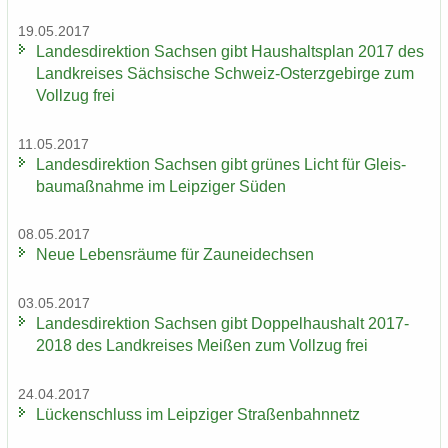
19.05.2017
Lan­des­di­rek­ti­on Sach­sen gibt Haus­halts­plan 2017 des
Land­krei­ses Säch­si­sche Schweiz-​Osterzgebirge zum
Voll­zug frei
11.05.2017
Lan­des­di­rek­ti­on Sach­sen gibt grü­nes Licht für Gleis­
bau­maß­nah­me im Leip­zi­ger Süden
08.05.2017
Neue Le­bens­räu­me für Zaun­ei­dech­sen
03.05.2017
Lan­des­di­rek­ti­on Sach­sen gibt Dop­pel­haus­halt 2017-
2018 des Land­krei­ses Mei­ßen zum Voll­zug frei
24.04.2017
Lü­cken­schluss im Leip­zi­ger Stra­ßen­bahn­netz