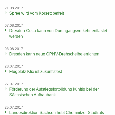
21.08.2017
Spree wird vom Kor­sett be­freit
07.08.2017
Dresden-​Cotta kann von Durch­gangs­ver­kehr ent­las­tet
wer­den
03.08.2017
Dres­den kann neue ÖPNV-​Drehscheibe er­rich­ten
28.07.2017
Flug­platz Klix ist zu­kunfts­fest
27.07.2017
För­de­rung der Auf­stiegs­fort­bil­dung künf­tig bei der
Säch­si­schen Auf­bau­bank
25.07.2017
Lan­des­di­rek­ti­on Sach­sen hebt Chem­nit­zer Stadt­rats­