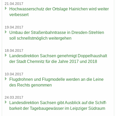
21.04.2017
Hoch­was­ser­schutz der Orts­la­ge Hai­ni­chen wird wei­ter
ver­bes­sert
19.04.2017
Umbau der Stra­ßen­bahn­tras­se in Dresden-​Strehlen
soll schnellst­mög­lich wei­ter­ge­hen
18.04.2017
Lan­des­di­rek­ti­on Sach­sen ge­neh­migt Dop­pel­haus­halt
der Stadt Chem­nitz für die Jahre 2017 und 2018
10.04.2017
Flug­droh­nen und Flug­mo­del­le wer­den an die Leine
des Rechts ge­nom­men
24.03.2017
Lan­des­di­rek­ti­on Sach­sen gibt Aus­blick auf die Schiff­
bar­keit der Ta­ge­bau­ge­wäs­ser im Leip­zi­ger Süd­raum