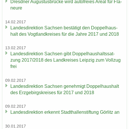
Dresd­ner Au­gus­tus­brü­cke wird au­to­frei­es Areal für Fla­
neu­re
14.02.2017
Lan­des­di­rek­ti­on Sach­sen be­stä­tigt den Dop­pel­haus­
halt des Vogt­land­krei­ses für die Jahre 2017 und 2018
13.02.2017
Lan­des­di­rek­ti­on Sach­sen gibt Dop­pel­haus­halts­sat­
zung 2017/2018 des Land­krei­ses Leip­zig zum Voll­zug
frei
09.02.2017
Lan­des­di­rek­ti­on Sach­sen ge­neh­migt Dop­pel­haus­halt
des Erz­ge­birgs­krei­ses für 2017 und 2018
09.02.2017
Lan­des­di­rek­ti­on er­kennt Stadt­hal­len­stif­tung Gör­litz an
30.01.2017