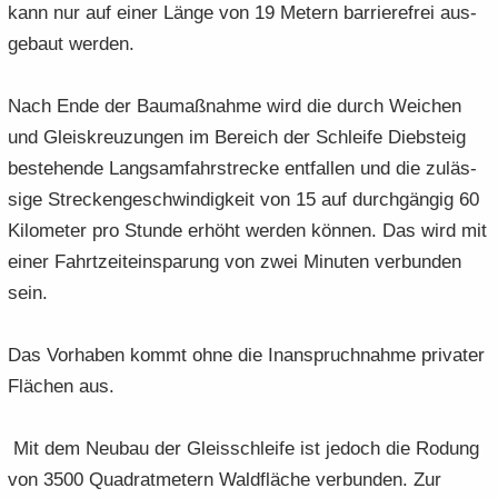
kann nur auf einer Länge von 19 Me­tern bar­rie­re­frei aus­
ge­baut wer­den.
Nach Ende der Bau­maß­nah­me wird die durch Wei­chen
und Gleis­kreu­zun­gen im Be­reich der Schlei­fe Dieb­steig
be­stehen­de Lang­sam­fahr­stre­cke ent­fal­len und die zu­läs­
si­ge Stre­cken­ge­schwin­dig­keit von 15 auf durch­gän­gig 60
Ki­lo­me­ter pro Stun­de er­höht wer­den kön­nen. Das wird mit
einer Fahrt­zeit­ein­spa­rung von zwei Mi­nu­ten ver­bun­den
sein.
Das Vor­ha­ben kommt ohne die In­an­spruch­nah­me pri­va­ter
Flä­chen aus.
Mit dem Neu­bau der Gleis­schlei­fe ist je­doch die Ro­dung
von 3500 Qua­drat­me­tern Wald­flä­che ver­bun­den. Zur