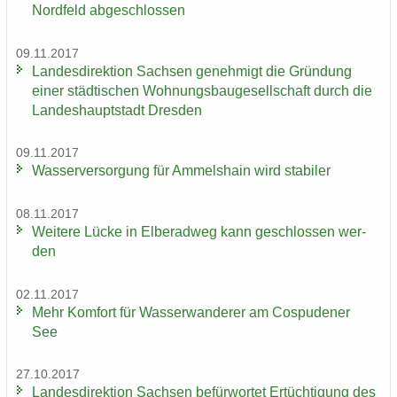
Nordfeld ab­ge­schlos­sen
09.11.2017
Lan­des­di­rek­ti­on Sach­sen ge­neh­migt die Grün­dung
einer städ­ti­schen Woh­nungs­bau­ge­sell­schaft durch die
Lan­des­haupt­stadt Dres­den
09.11.2017
Was­ser­ver­sor­gung für Am­mels­hain wird sta­bi­ler
08.11.2017
Wei­te­re Lücke in El­be­rad­weg kann ge­schlos­sen wer­
den
02.11.2017
Mehr Kom­fort für Was­ser­wan­de­rer am Cos­pu­de­ner
See
27.10.2017
Lan­des­di­rek­ti­on Sach­sen be­für­wor­tet Er­tüch­ti­gung des