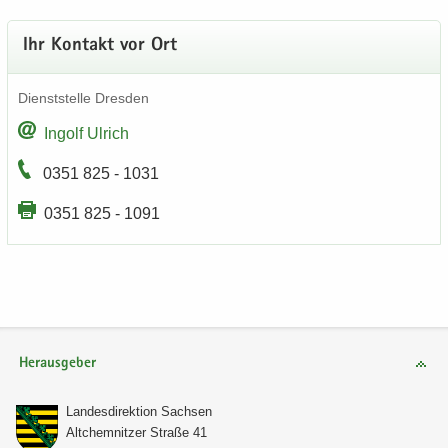
Ihr Kon­takt vor Ort
Dienst­stel­le Dres­den
In­golf Ul­rich
0351 825 - 1031
0351 825 - 1091
Herausgeber
Lan­des­di­rek­ti­on Sach­sen
Alt­chem­nit­zer Stra­ße 41