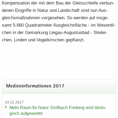
Kom­pen­sa­ti­on der mit dem Bau der Gleis­schlei­fe ver­bun­
de­nen Ein­grif­fe in Natur und Land­schaft sind nun Aus­
gleichs­maß­nah­men vor­ge­se­hen. So wer­den auf ins­ge­
samt 5.660 Qua­drat­me­ter Aus­gleichs­flä­che - im We­sent­li­
chen in der Ge­mar­kung Liegau-​Augustusbad - Stiel­ei­
chen, Lin­den und Vo­gel­kir­schen ge­pflanzt.
Me­di­en­in­for­ma­tio­nen 2017
19.12.2017
Mehr Raum für Natur: Dorf­bach Frei­berg wird öko­lo­
gisch auf­ge­wer­tet