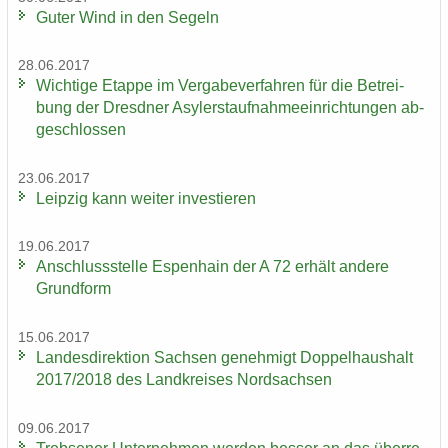
Guter Wind in den Se­geln
28.06.2017
Wich­ti­ge Etap­pe im Ver­ga­be­ver­fah­ren für die Be­trei­
bung der Dresd­ner Asy­ler­st­auf­nah­me­ein­rich­tun­gen ab­
ge­schlos­sen
23.06.2017
Leip­zig kann wei­ter in­ves­tie­ren
19.06.2017
An­schluss­stel­le Es­pen­hain der A 72 er­hält an­de­re
Grund­form
15.06.2017
Lan­des­di­rek­ti­on Sach­sen ge­neh­migt Dop­pel­haus­halt
2017/2018 des Land­krei­ses Nord­sach­sen
09.06.2017