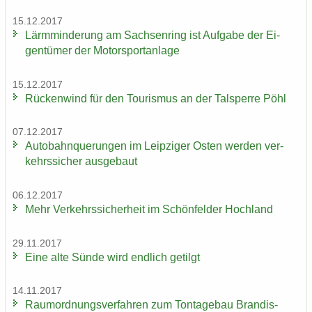
15.12.2017
Lärm­min­de­rung am Sach­sen­ring ist Auf­ga­be der Ei­
gen­tü­mer der Mo­tor­sport­an­la­ge
15.12.2017
Rü­cken­wind für den Tou­ris­mus an der Tal­sper­re Pöhl
07.12.2017
Au­to­bahn­que­run­gen im Leip­zi­ger Osten wer­den ver­
kehrs­si­cher aus­ge­baut
06.12.2017
Mehr Ver­kehrs­si­cher­heit im Schön­fel­der Hoch­land
29.11.2017
Eine alte Sünde wird end­lich ge­tilgt
14.11.2017
Raum­ord­nungs­ver­fah­ren zum Ton­ta­ge­bau Brandis-​