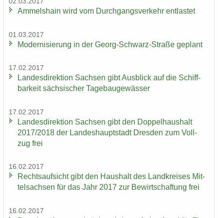
02.03.2017
Am­mels­hain wird vom Durch­gangs­ver­kehr ent­las­tet
01.03.2017
Mo­der­ni­sie­rung in der Georg-​Schwarz-Straße ge­plant
17.02.2017
Lan­des­di­rek­ti­on Sach­sen gibt Aus­blick auf die Schiff­
bar­keit säch­si­scher Ta­ge­bau­ge­wäs­ser
17.02.2017
Lan­des­di­rek­ti­on Sach­sen gibt den Dop­pel­haus­halt
2017/2018 der Lan­des­haupt­stadt Dres­den zum Voll­
zug frei
16.02.2017
Rechts­auf­sicht gibt den Haus­halt des Land­krei­ses Mit­
tel­sach­sen für das Jahr 2017 zur Be­wirt­schaf­tung frei
16.02.2017