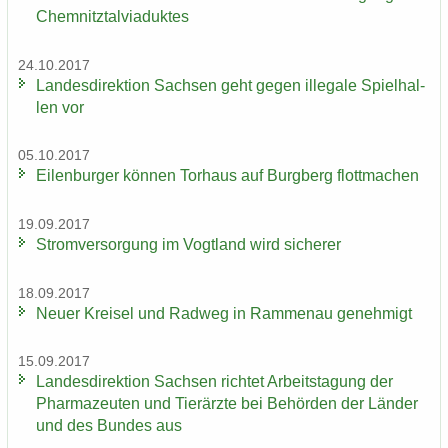
Chem­nitz­tal­via­duk­tes
24.10.2017
Lan­des­di­rek­ti­on Sach­sen geht gegen il­le­ga­le Spiel­hal­
len vor
05.10.2017
Ei­len­bur­ger kön­nen Tor­haus auf Burg­berg flott­ma­chen
19.09.2017
Strom­ver­sor­gung im Vogt­land wird si­che­rer
18.09.2017
Neuer Krei­sel und Rad­weg in Ram­men­au ge­neh­migt
15.09.2017
Lan­des­di­rek­ti­on Sach­sen rich­tet Ar­beits­ta­gung der
Phar­ma­zeu­ten und Tier­ärz­te bei Be­hör­den der Län­der
und des Bun­des aus