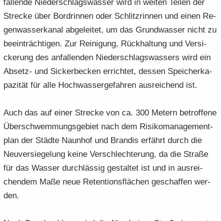
fal­len­de Nie­der­schlags­was­ser wird in wei­ten Tei­len der
Stre­cke über Bordrin­nen oder Schlitz­rin­nen und einen Re­
gen­was­ser­ka­nal ab­ge­lei­tet, um das Grund­was­ser nicht zu
be­ein­träch­ti­gen. Zur Rei­ni­gung, Rück­hal­tung und Ver­si­
cke­rung des an­fal­len­den Nie­der­schlags­was­sers wird ein
Absetz-​ und Si­cker­be­cken er­rich­tet, des­sen Spei­cher­ka­
pa­zi­tät für alle Hoch­was­ser­ge­fah­ren aus­rei­chend ist.
Auch das auf einer Stre­cke von ca. 300 Me­tern be­trof­fe­ne
Über­schwem­mungs­ge­biet nach dem Ri­si­ko­ma­nage­ment­
plan der Städ­te Naun­hof und Bran­dis er­fährt durch die
Neu­ver­sie­ge­lung keine Ver­schlech­te­rung, da die Stra­ße
für das Was­ser durch­läs­sig ge­stal­tet ist und in aus­rei­
chen­dem Maße neue Re­ten­ti­ons­flä­chen ge­schaf­fen wer­
den.