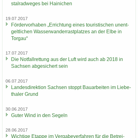
st­al­rad­we­ges bei Hai­ni­chen
19.07.2017
För­der­vor­ha­ben „Er­rich­tung eines tou­ris­ti­schen un­ent­
gelt­li­chen Was­ser­wan­der­rast­plat­zes an der Elbe in
Tor­gau“
17.07.2017
Die Not­fall­ret­tung aus der Luft wird auch ab 2018 in
Sach­sen ab­ge­si­chert sein
06.07.2017
Lan­des­di­rek­ti­on Sach­sen stoppt Bau­ar­bei­ten im Lie­be­
tha­ler Grund
30.06.2017
Guter Wind in den Se­geln
28.06.2017
Wich­ti­ge Etap­pe im Ver­ga­be­ver­fah­ren für die Be­trei­