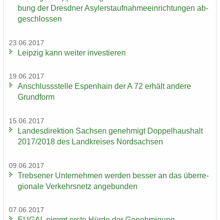
bung der Dresd­ner Asy­ler­st­auf­nah­me­ein­rich­tun­gen ab­
ge­schlos­sen
23.06.2017
Leip­zig kann wei­ter in­ves­tie­ren
19.06.2017
An­schluss­stel­le Es­pen­hain der A 72 er­hält an­de­re
Grund­form
15.06.2017
Lan­des­di­rek­ti­on Sach­sen ge­neh­migt Dop­pel­haus­halt
2017/2018 des Land­krei­ses Nord­sach­sen
09.06.2017
Trebse­ner Un­ter­neh­men wer­den bes­ser an das über­re­
gio­na­le Ver­kehrs­netz an­ge­bun­den
07.06.2017
EUGAL nimmt erste Hürde der Ge­neh­mi­gung