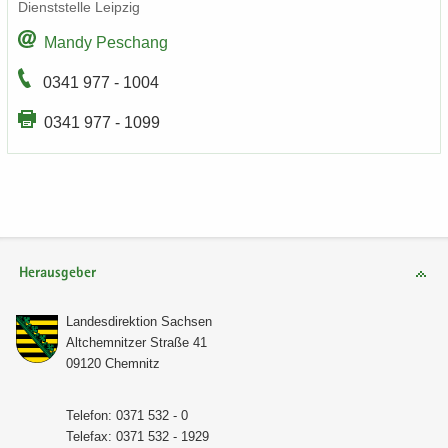
Dienst­stel­le Leip­zig
Mandy Peschang
0341 977 - 1004
0341 977 - 1099
Herausgeber
Lan­des­di­rek­ti­on Sach­sen
Alt­chem­nit­zer Stra­ße 41
09120 Chem­nitz
Te­le­fon: 0371 532 - 0
Te­le­fax: 0371 532 - 1929