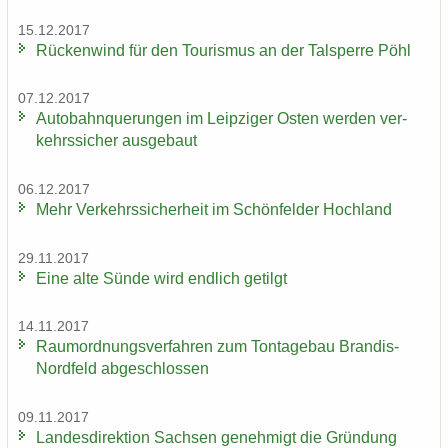
15.12.2017
Rü­cken­wind für den Tou­ris­mus an der Tal­sper­re Pöhl
07.12.2017
Au­to­bahn­que­run­gen im Leip­zi­ger Osten wer­den ver­
kehrs­si­cher aus­ge­baut
06.12.2017
Mehr Ver­kehrs­si­cher­heit im Schön­fel­der Hoch­land
29.11.2017
Eine alte Sünde wird end­lich ge­tilgt
14.11.2017
Raum­ord­nungs­ver­fah­ren zum Ton­ta­ge­bau Brandis-​
Nordfeld ab­ge­schlos­sen
09.11.2017
Lan­des­di­rek­ti­on Sach­sen ge­neh­migt die Grün­dung