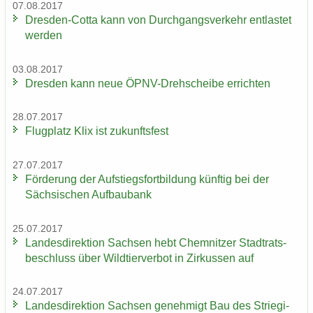
07.08.2017
Dresden-​Cotta kann von Durch­gangs­ver­kehr ent­las­tet
wer­den
03.08.2017
Dres­den kann neue ÖPNV-​Drehscheibe er­rich­ten
28.07.2017
Flug­platz Klix ist zu­kunfts­fest
27.07.2017
För­de­rung der Auf­stiegs­fort­bil­dung künf­tig bei der
Säch­si­schen Auf­bau­bank
25.07.2017
Lan­des­di­rek­ti­on Sach­sen hebt Chem­nit­zer Stadt­rats­
be­schluss über Wild­tier­ver­bot in Zir­kus­sen auf
24.07.2017
Lan­des­di­rek­ti­on Sach­sen ge­neh­migt Bau des Strie­gi­