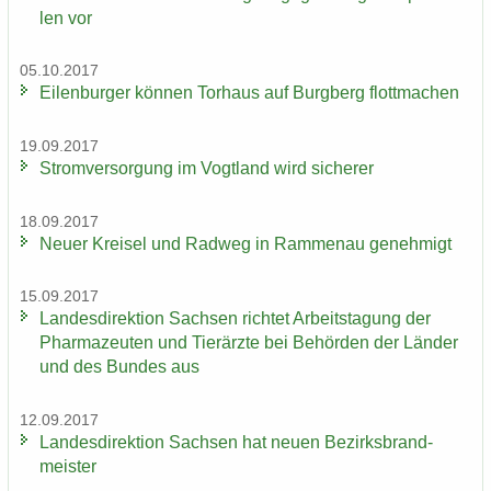
len vor
05.10.2017
Ei­len­bur­ger kön­nen Tor­haus auf Burg­berg flott­ma­chen
19.09.2017
Strom­ver­sor­gung im Vogt­land wird si­che­rer
18.09.2017
Neuer Krei­sel und Rad­weg in Ram­men­au ge­neh­migt
15.09.2017
Lan­des­di­rek­ti­on Sach­sen rich­tet Ar­beits­ta­gung der
Phar­ma­zeu­ten und Tier­ärz­te bei Be­hör­den der Län­der
und des Bun­des aus
12.09.2017
Lan­des­di­rek­ti­on Sach­sen hat neuen Be­zirks­brand­
meis­ter