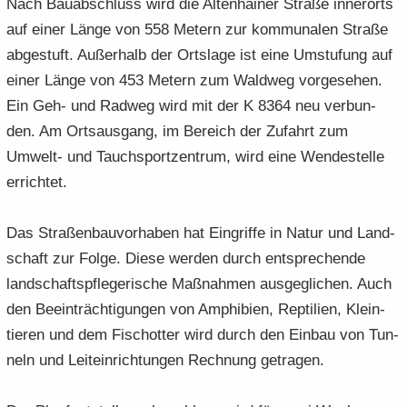
Nach Bau­ab­schluss wird die Al­ten­hai­ner Stra­ße in­ner­orts
auf einer Länge von 558 Me­tern zur kom­mu­na­len Stra­ße
ab­ge­stuft. Au­ßer­halb der Orts­la­ge ist eine Um­stu­fung auf
einer Länge von 453 Me­tern zum Wald­weg vor­ge­se­hen.
Ein Geh- und Rad­weg wird mit der K 8364 neu ver­bun­
den. Am Orts­aus­gang, im Be­reich der Zu­fahrt zum
Umwelt-​ und Tauch­sport­zen­trum, wird eine Wen­de­stel­le
er­rich­tet.
Das Stra­ßen­bau­vor­ha­ben hat Ein­grif­fe in Natur und Land­
schaft zur Folge. Diese wer­den durch ent­spre­chen­de
land­schafts­pfle­ge­ri­sche Maß­nah­men aus­ge­gli­chen. Auch
den Be­ein­träch­ti­gun­gen von Am­phi­bi­en, Rep­ti­li­en, Klein­
tie­ren und dem Fisch­ot­ter wird durch den Ein­bau von Tun­
neln und Leit­ein­rich­tun­gen Rech­nung ge­tra­gen.