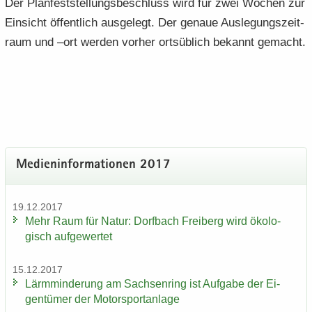
Der Plan­fest­stel­lungs­be­schluss wird für zwei Wo­chen zur
Ein­sicht öf­fent­lich aus­ge­legt. Der ge­naue Aus­le­gungs­zeit­
raum und –ort wer­den vor­her orts­üb­lich be­kannt ge­macht.
Me­di­en­in­for­ma­tio­nen 2017
19.12.2017
Mehr Raum für Natur: Dorf­bach Frei­berg wird öko­lo­
gisch auf­ge­wer­tet
15.12.2017
Lärm­min­de­rung am Sach­sen­ring ist Auf­ga­be der Ei­
gen­tü­mer der Mo­tor­sport­an­la­ge