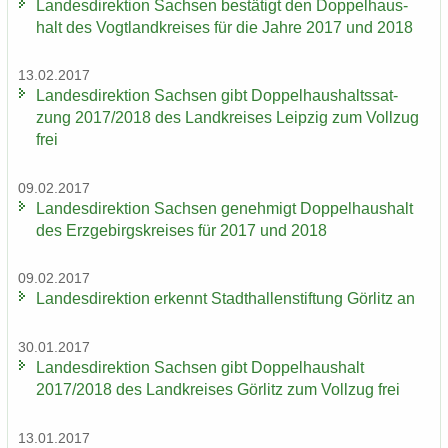
Lan­des­di­rek­ti­on Sach­sen be­stä­tigt den Dop­pel­haus­
halt des Vogt­land­krei­ses für die Jahre 2017 und 2018
13.02.2017
Lan­des­di­rek­ti­on Sach­sen gibt Dop­pel­haus­halts­sat­
zung 2017/2018 des Land­krei­ses Leip­zig zum Voll­zug
frei
09.02.2017
Lan­des­di­rek­ti­on Sach­sen ge­neh­migt Dop­pel­haus­halt
des Erz­ge­birgs­krei­ses für 2017 und 2018
09.02.2017
Lan­des­di­rek­ti­on er­kennt Stadt­hal­len­stif­tung Gör­litz an
30.01.2017
Lan­des­di­rek­ti­on Sach­sen gibt Dop­pel­haus­halt
2017/2018 des Land­krei­ses Gör­litz zum Voll­zug frei
13.01.2017