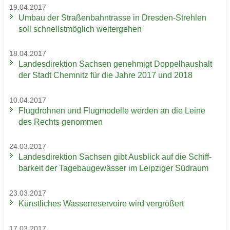
19.04.2017
Umbau der Stra­ßen­bahn­tras­se in Dresden-​Strehlen
soll schnellst­mög­lich wei­ter­ge­hen
18.04.2017
Lan­des­di­rek­ti­on Sach­sen ge­neh­migt Dop­pel­haus­halt
der Stadt Chem­nitz für die Jahre 2017 und 2018
10.04.2017
Flug­droh­nen und Flug­mo­del­le wer­den an die Leine
des Rechts ge­nom­men
24.03.2017
Lan­des­di­rek­ti­on Sach­sen gibt Aus­blick auf die Schiff­
bar­keit der Ta­ge­bau­ge­wäs­ser im Leip­zi­ger Süd­raum
23.03.2017
Künst­li­ches Was­ser­re­ser­voi­re wird ver­grö­ßert
17.03.2017