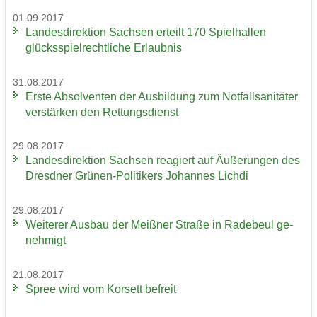
01.09.2017
Lan­des­di­rek­ti­on Sach­sen er­teilt 170 Spiel­hal­len
glücks­spiel­recht­li­che Er­laub­nis
31.08.2017
Erste Ab­sol­ven­ten der Aus­bil­dung zum Not­fall­sa­ni­tä­ter
ver­stär­ken den Ret­tungs­dienst
29.08.2017
Lan­des­di­rek­ti­on Sach­sen re­agiert auf Äu­ße­run­gen des
Dresd­ner Grünen-​Politikers Jo­han­nes Lich­di
29.08.2017
Wei­te­rer Aus­bau der Meiß­ner Stra­ße in Ra­de­beul ge­
neh­migt
21.08.2017
Spree wird vom Kor­sett be­freit