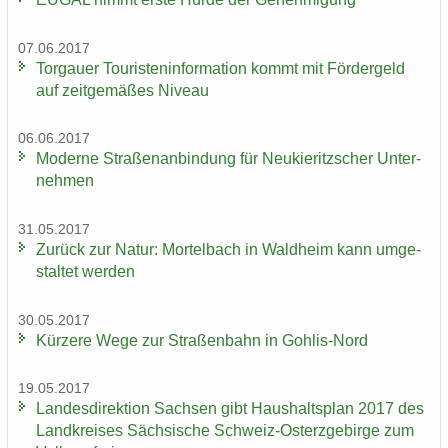
07.06.2017
Tor­gau­er Tou­ris­ten­in­for­ma­ti­on kommt mit För­der­geld
auf zeit­ge­mä­ßes Ni­veau
06.06.2017
Mo­der­ne Stra­ßen­an­bin­dung für Neu­kie­ritz­scher Un­ter­
neh­men
31.05.2017
Zu­rück zur Natur: Mor­tel­bach in Wald­heim kann um­ge­
stal­tet wer­den
30.05.2017
Kür­ze­re Wege zur Stra­ßen­bahn in Gohlis-​Nord
19.05.2017
Lan­des­di­rek­ti­on Sach­sen gibt Haus­halts­plan 2017 des
Land­krei­ses Säch­si­sche Schweiz-​Osterzgebirge zum