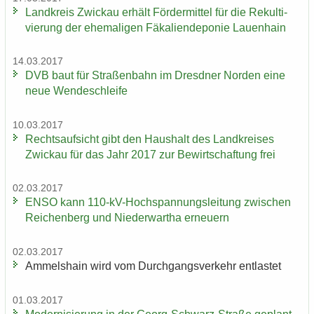
Land­kreis Zwi­ckau er­hält För­der­mit­tel für die Re­kul­ti­
vie­rung der ehe­ma­li­gen Fä­ka­li­en­de­po­nie Lau­en­hain
14.03.2017
DVB baut für Stra­ßen­bahn im Dresd­ner Nor­den eine
neue Wen­de­schlei­fe
10.03.2017
Rechts­auf­sicht gibt den Haus­halt des Land­krei­ses
Zwi­ckau für das Jahr 2017 zur Be­wirt­schaf­tung frei
02.03.2017
ENSO kann 110-​kV-Hochspannungsleitung zwi­schen
Rei­chen­berg und Nie­der­wartha er­neu­ern
02.03.2017
Am­mels­hain wird vom Durch­gangs­ver­kehr ent­las­tet
01.03.2017