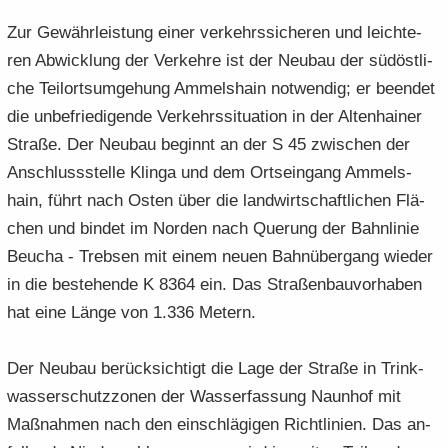
Zur Ge­währ­leis­tung einer ver­kehrs­si­che­ren und leich­te­
ren Ab­wick­lung der Ver­keh­re ist der Neu­bau der süd­öst­li­
che Teil­orts­um­ge­hung Am­mels­hain not­wen­dig; er be­en­det
die un­be­frie­di­gen­de Ver­kehrs­si­tua­ti­on in der Al­ten­hai­ner
Stra­ße. Der Neu­bau be­ginnt an der S 45 zwi­schen der
An­schluss­stel­le Klin­ga und dem Orts­ein­gang Am­mels­
hain, führt nach Osten über die land­wirt­schaft­li­chen Flä­
chen und bin­det im Nor­den nach Que­rung der Bahn­li­nie
Beu­cha - Treb­sen mit einem neuen Bahn­über­gang wie­der
in die be­stehen­de K 8364 ein. Das Stra­ßen­bau­vor­ha­ben
hat eine Länge von 1.336 Me­tern.
Der Neu­bau be­rück­sich­tigt die Lage der Stra­ße in Trink­
was­ser­schutz­zo­nen der Was­ser­fas­sung Naun­hof mit
Maß­nah­men nach den ein­schlä­gi­gen Richt­li­ni­en. Das an­