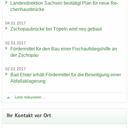
Lan­des­di­rek­ti­on Sach­sen be­stä­tigt Plan für neue Re­
chen­haus­brü­cke
04.01.2017
Zscho­pau­brü­cke bei Tö­peln wird neu ge­baut
02.01.2017
För­der­mit­tel für den Bau einer Fisch­auf­stiegs­hil­fe an
der Zscho­pau
02.01.2017
Bad Els­ter er­hält För­der­mit­tel für die Be­sei­ti­gung einer
Ab­fall­ab­la­ge­rung
Liste re­du­zie­ren ...
Ihr Kon­takt vor Ort