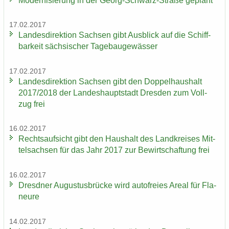
Mo­der­ni­sie­rung in der Georg-​Schwarz-Straße ge­plant
17.02.2017
Lan­des­di­rek­ti­on Sach­sen gibt Aus­blick auf die Schiff­
bar­keit säch­si­scher Ta­ge­bau­ge­wäs­ser
17.02.2017
Lan­des­di­rek­ti­on Sach­sen gibt den Dop­pel­haus­halt
2017/2018 der Lan­des­haupt­stadt Dres­den zum Voll­
zug frei
16.02.2017
Rechts­auf­sicht gibt den Haus­halt des Land­krei­ses Mit­
tel­sach­sen für das Jahr 2017 zur Be­wirt­schaf­tung frei
16.02.2017
Dresd­ner Au­gus­tus­brü­cke wird au­to­frei­es Areal für Fla­
neu­re
14.02.2017