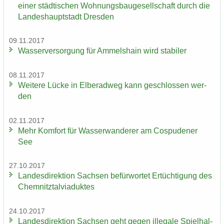
einer städ­ti­schen Woh­nungs­bau­ge­sell­schaft durch die
Lan­des­haupt­stadt Dres­den
09.11.2017
Was­ser­ver­sor­gung für Am­mels­hain wird sta­bi­ler
08.11.2017
Wei­te­re Lücke in El­be­rad­weg kann ge­schlos­sen wer­
den
02.11.2017
Mehr Kom­fort für Was­ser­wan­de­rer am Cos­pu­de­ner
See
27.10.2017
Lan­des­di­rek­ti­on Sach­sen be­für­wor­tet Er­tüch­ti­gung des
Chem­nitz­tal­via­duk­tes
24.10.2017
Lan­des­di­rek­ti­on Sach­sen geht gegen il­le­ga­le Spiel­hal­