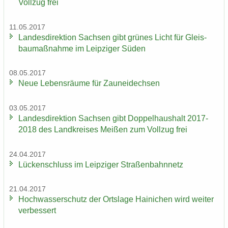
Voll­zug frei
11.05.2017
Lan­des­di­rek­ti­on Sach­sen gibt grü­nes Licht für Gleis­
bau­maß­nah­me im Leip­zi­ger Süden
08.05.2017
Neue Le­bens­räu­me für Zaun­ei­dech­sen
03.05.2017
Lan­des­di­rek­ti­on Sach­sen gibt Dop­pel­haus­halt 2017-
2018 des Land­krei­ses Mei­ßen zum Voll­zug frei
24.04.2017
Lü­cken­schluss im Leip­zi­ger Stra­ßen­bahn­netz
21.04.2017
Hoch­was­ser­schutz der Orts­la­ge Hai­ni­chen wird wei­ter
ver­bes­sert