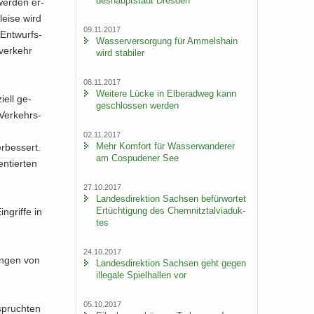
des­haupt­stadt Dres­den
 wer­den er­
lei­se wird
09.11.2017
 Ent­wurfs­
Was­ser­ver­sor­gung für Am­mels­hain
­ver­kehr
wird sta­bi­ler
08.11.2017
Wei­te­re Lücke in El­be­rad­weg kann
­ell ge­
ge­schlos­sen wer­den
 Ver­kehrs­
02.11.2017
Mehr Kom­fort für Was­ser­wan­de­rer
r­bes­sert.
am Cos­pu­de­ner See
n­tier­ten
27.10.2017
Lan­des­di­rek­ti­on Sach­sen be­für­wor­tet
Er­tüch­ti­gung des Chem­nitz­tal­via­duk­
­grif­fe in
tes
24.10.2017
in­gen von
Lan­des­di­rek­ti­on Sach­sen geht gegen
il­le­ga­le Spiel­hal­len vor
05.10.2017
spruch­ten