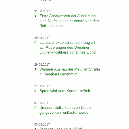
31.08.2017
Erste Ab­sol­ven­ten der Aus­bil­dung
zum Not­fall­sa­ni­tä­ter ver­stär­ken den
Ret­tungs­dienst
29.08.2017
Lan­des­di­rek­ti­on Sach­sen re­agiert
auf Äu­ße­run­gen des Dresd­ner
Grünen-​Politikers Jo­han­nes Lich­di
29.08.2017
Wei­te­rer Aus­bau der Meiß­ner Stra­ße
in Ra­de­beul ge­neh­migt
21.08.2017
Spree wird vom Kor­sett be­freit
07.08.2017
Dresden-​Cotta kann von Durch­
gangs­ver­kehr ent­las­tet wer­den
03.08.2017