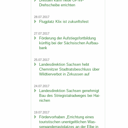
Dres­den kann neue ÖPNV-​
Drehscheibe er­rich­ten
28.07.2017
Flug­platz Klix ist zu­kunfts­fest
27.07.2017
För­de­rung der Auf­stiegs­fort­bil­dung
künf­tig bei der Säch­si­schen Auf­bau­
bank
25.07.2017
Lan­des­di­rek­ti­on Sach­sen hebt
Chem­nit­zer Stadt­rats­be­schluss über
Wild­tier­ver­bot in Zir­kus­sen auf
24.07.2017
Lan­des­di­rek­ti­on Sach­sen ge­neh­migt
Bau des Strie­gi­st­al­rad­we­ges bei Hai­
ni­chen
19.07.2017
För­der­vor­ha­ben „Er­rich­tung eines
tou­ris­ti­schen un­ent­gelt­li­chen Was­
ser­wan­der­rast­plat­zes an der Elbe in