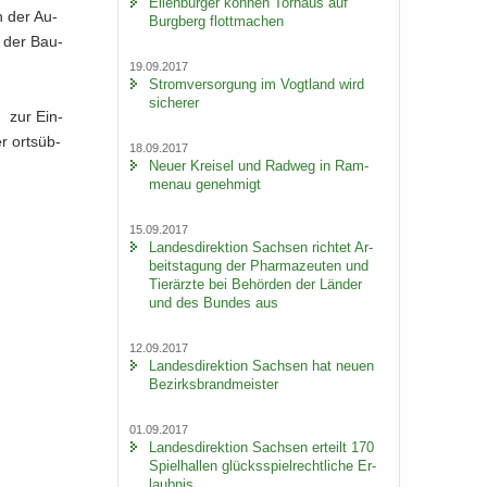
Ei­len­bur­ger kön­nen Tor­haus auf
an der Au­
Burg­berg flott­ma­chen
ng der Bau­
19.09.2017
Strom­ver­sor­gung im Vogt­land wird
si­che­rer
en zur Ein­
r orts­üb­
18.09.2017
Neuer Krei­sel und Rad­weg in Ram­
men­au ge­neh­migt
15.09.2017
Lan­des­di­rek­ti­on Sach­sen rich­tet Ar­
beits­ta­gung der Phar­ma­zeu­ten und
Tier­ärz­te bei Be­hör­den der Län­der
und des Bun­des aus
12.09.2017
Lan­des­di­rek­ti­on Sach­sen hat neuen
Be­zirks­brand­meis­ter
01.09.2017
Lan­des­di­rek­ti­on Sach­sen er­teilt 170
Spiel­hal­len glücks­spiel­recht­li­che Er­
laub­nis