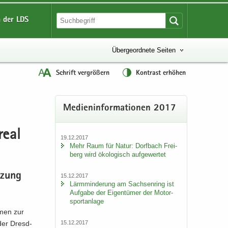
 der LDS
Übergeordnete Seiten
Schrift vergrößern
Kontrast erhöhen
Me­di­en­in­for­ma­tio­nen 2017
real
19.12.2017
Mehr Raum für Natur: Dorf­bach Frei­
berg wird öko­lo­gisch auf­ge­wer­tet
t­zung
15.12.2017
Lärm­min­de­rung am Sach­sen­ring ist
Auf­ga­be der Ei­gen­tü­mer der Mo­tor­
sport­an­la­ge
h­men zur
15.12.2017
 der Dresd­