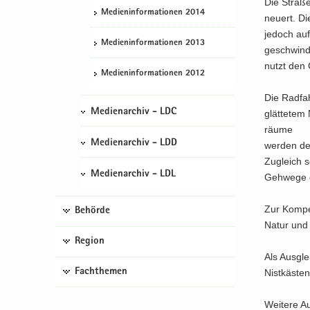
Die Stra­ße
Me­di­en­in­for­ma­tio­nen 2014
neu­ert. Di
je­doch auf
Me­di­en­in­for­ma­tio­nen 2013
ge­schwin­d
nutzt den G
Me­di­en­in­for­ma­tio­nen 2012
Die Rad­fa
Medienarchiv - LDC
glät­te­tem
räu­me
Medienarchiv - LDD
wer­den der
Zu­gleich s
Medienarchiv - LDL
Geh­we­ge 
Zur Kom­pen
Behörde
Natur und 
Region
Als Aus­gle
Fachthemen
Nist­käs­te
Wei­te­re A