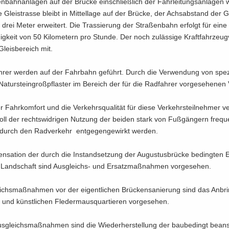
n­bahn­an­la­gen auf der Brü­cke ein­schließ­lich der Fahr­lei­tungs­an­la­gen
e Gleis­tras­se bleibt in Mit­tel­la­ge auf der Brü­cke, der Achs­ab­stand der G
 drei Meter er­wei­tert. Die Tras­sie­rung der Stra­ßen­bahn er­folgt für eine
ig­keit von 50 Ki­lo­me­tern pro Stun­de. Der noch zu­läs­si­ge Kraft­fahr­zeug
leis­be­reich mit.
h­rer wer­den auf der Fahr­bahn ge­führt. Durch die Ver­wen­dung von spe­zi
 Na­tur­stein­groß­pflas­ter im Be­reich der für die Rad­fah­rer vor­ge­se­he­nen
 Fahr­kom­fort und die Ver­kehrs­qua­li­tät für diese Ver­kehrs­teil­neh­mer ve
oll der rechts­wid­ri­gen Nut­zung der bei­den stark von Fuß­gän­gern fre­que
durch den Rad­ver­kehr ent­ge­gen­ge­wirkt wer­den.
­sa­ti­on der durch die In­stand­set­zung der Au­gus­tus­brü­cke be­ding­ten Ein
Land­schaft sind Ausgleichs-​ und Er­satz­maß­nah­men vor­ge­se­hen.
ichs­maß­nah­men vor der ei­gent­li­chen Brü­cken­sa­nie­rung sind das An­br
n und künst­li­chen Fle­der­maus­quar­tie­ren vor­ge­se­hen.
us­gleichs­maß­nah­men sind die Wie­der­her­stel­lung der bau­be­dingt be­an­