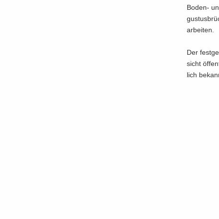
Boden-​ und
gus­tus­brü
ar­bei­ten.
Der fest­ge
sicht öf­fe
lich be­ka