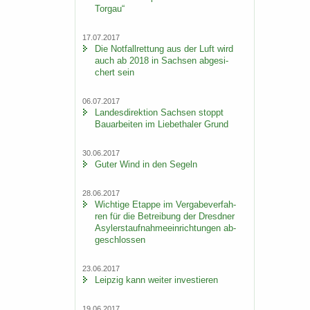
Tor­gau“
17.07.2017
Die Not­fall­ret­tung aus der Luft wird
auch ab 2018 in Sach­sen ab­ge­si­
chert sein
06.07.2017
Lan­des­di­rek­ti­on Sach­sen stoppt
Bau­ar­bei­ten im Lie­be­tha­ler Grund
30.06.2017
Guter Wind in den Se­geln
28.06.2017
Wich­ti­ge Etap­pe im Ver­ga­be­ver­fah­
ren für die Be­trei­bung der Dresd­ner
Asy­ler­st­auf­nah­me­ein­rich­tun­gen ab­
ge­schlos­sen
23.06.2017
Leip­zig kann wei­ter in­ves­tie­ren
19.06.2017