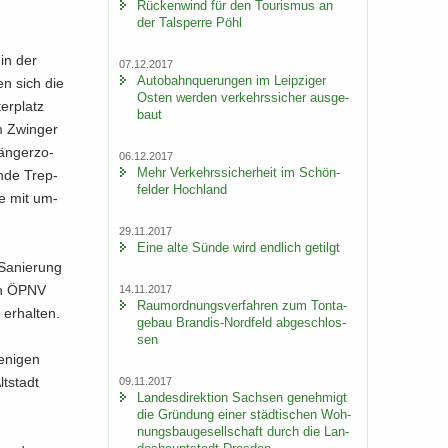
Rü­cken­wind für den Tou­ris­mus an
der Tal­sper­re Pöhl
 in der
07.12.2017
Au­to­bahn­que­run­gen im Leip­zi­ger
ßen sich die
Osten wer­den ver­kehrs­si­cher aus­ge­
er­platz
baut
m Zwin­ger
än­ger­zo­
06.12.2017
Mehr Ver­kehrs­si­cher­heit im Schön­
en­de Trep­
fel­der Hoch­land
me mit um­
29.11.2017
Eine alte Sünde wird end­lich ge­tilgt
a­nie­rung
 den ÖPNV
14.11.2017
Raum­ord­nungs­ver­fah­ren zum Ton­ta­
er­hal­ten.
ge­bau Brandis-​Nordfeld ab­ge­schlos­
sen
­ni­gen
t­stadt
09.11.2017
Lan­des­di­rek­ti­on Sach­sen ge­neh­migt
die Grün­dung einer städ­ti­schen Woh­
nungs­bau­ge­sell­schaft durch die Lan­