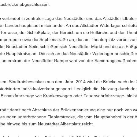
tus­brü­cke ab­ge­schlos­sen.
 ver­bin­det in zen­tra­ler Lage das Neu­städ­ter und das Alt­städ­ter Elb­ufer
en Lan­des­haupt­stadt mit­ein­an­der. An das Alt­städ­ter Wi­der­la­ger schlie­
Ter­ras­se, der Schloß­platz, der Be­reich um die Hof­kir­che und der Thea­t
m­per­oper sowie die So­phi­en­stra­ße an, die am Thea­ter­platz vor­bei zu
der Neu­städ­ter Seite schlie­ßen sich Neu­städ­ter Markt und die als Fuß­g
te­te Haupt­stra­ße an. Die sich an das Neu­städ­ter Wi­der­la­ger an­schlie­ß
ge un­ter­strom der Neu­städ­ter Rampe wird von der Sa­nie­rungs­maß­nah­
m Stadt­rats­be­schluss aus dem Jahr 2014 wird die Brü­cke nach der S
to­ri­sier­ten In­di­vi­du­al­ver­kehr ge­sperrt. Le­dig­lich die Nut­zung durch
in­satz­fahr­zeu­ge wie Kran­ken­wa­gen oder Feu­er­wehr­fahr­zeu­ge bleibt 
r­hält damit nach Ab­schluss der Brü­cken­sa­nie­rung eine nur noch von we
e­run­gen un­ter­bro­che­ne Fla­nier­stre­cke, die vom Haupt­bahn­hof in der Al
be hin­weg bis zum Neu­städ­ter Al­bert­platz reicht.