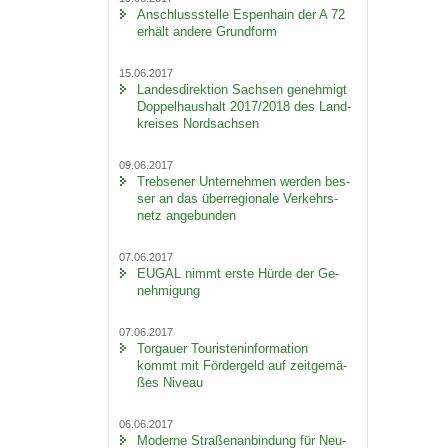
An­schluss­stel­le Es­pen­hain der A 72
er­hält an­de­re Grund­form
15.06.2017
Lan­des­di­rek­ti­on Sach­sen ge­neh­migt
Dop­pel­haus­halt 2017/2018 des Land­
krei­ses Nord­sach­sen
09.06.2017
Trebse­ner Un­ter­neh­men wer­den bes­
ser an das über­re­gio­na­le Ver­kehrs­
netz an­ge­bun­den
07.06.2017
EUGAL nimmt erste Hürde der Ge­
neh­mi­gung
07.06.2017
Tor­gau­er Tou­ris­ten­in­for­ma­ti­on
kommt mit För­der­geld auf zeit­ge­mä­
ßes Ni­veau
06.06.2017
Mo­der­ne Stra­ßen­an­bin­dung für Neu­