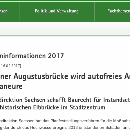
hsen
Politik und Verwaltung
Fachthemen
n­in­for­ma­tio­nen 2017
- 16.02.2017]
ner Au­gus­tus­brü­cke wird au­to­frei­es A
a­neu­re
di­rek­ti­on Sach­sen schafft Bau­recht für In­stand­se
his­to­ri­schen Elb­brü­cke im Stadt­zen­trum
­di­rek­ti­on Sach­sen hat das Plan­fest­stel­lungs­ver­fah­ren für die Maß­na
gung der durch das Hoch­was­ser­er­eig­nis 2013 ent­stan­de­nen Schä­den an