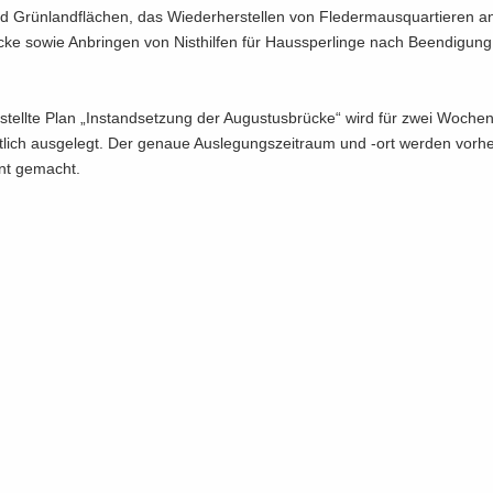
 Grün­land­flä­chen, das Wie­der­her­stel­len von Fle­der­maus­quar­tie­ren 
­cke sowie An­brin­gen von Nist­hil­fen für Haus­sper­lin­ge nach Be­en­di­gu
­stell­te Plan „In­stand­set­zung der Au­gus­tus­brü­cke“ wird für zwei Wo­ch
nt­lich aus­ge­legt. Der ge­naue Aus­le­gungs­zeit­raum und -ort wer­den vor­he
nnt ge­macht.