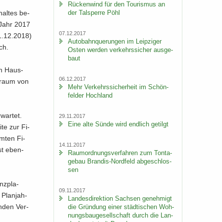
Rü­cken­wind für den Tou­ris­mus an
der Tal­sper­re Pöhl
hal­tes be­
m Jahr 2017
07.12.2017
31.12.2018)
Au­to­bahn­que­run­gen im Leip­zi­ger
ch.
Osten wer­den ver­kehrs­si­cher aus­ge­
baut
Ein Haus­
06.12.2017
t­raum von
Mehr Ver­kehrs­si­cher­heit im Schön­
fel­der Hoch­land
war­tet.
29.11.2017
Eine alte Sünde wird end­lich ge­tilgt
te zur Fi­
am­ten Fi­
14.11.2017
ist eben­
Raum­ord­nungs­ver­fah­ren zum Ton­ta­
ge­bau Brandis-​Nordfeld ab­ge­schlos­
sen
nz­pla­
09.11.2017
 Plan­jah­
Lan­des­di­rek­ti­on Sach­sen ge­neh­migt
en­den Ver­
die Grün­dung einer städ­ti­schen Woh­
nungs­bau­ge­sell­schaft durch die Lan­