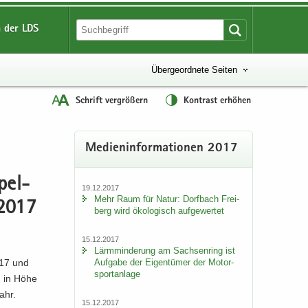
 der LDS
Übergeordnete Seiten
Schrift vergrößern
Kontrast erhöhen
Me­di­en­in­for­ma­tio­nen 2017
­pel­
19.12.2017
Mehr Raum für Natur: Dorf­bach Frei­
 2017
berg wird öko­lo­gisch auf­ge­wer­tet
15.12.2017
Lärm­min­de­rung am Sach­sen­ring ist
Auf­ga­be der Ei­gen­tü­mer der Mo­tor­
2017 und
sport­an­la­ge
en in Höhe
ahr.
15.12.2017