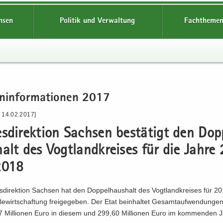
hsen
Politik und Verwaltung
Fachthemen
n­in­for­ma­tio­nen 2017
- 14.02.2017]
s­di­rek­ti­on Sach­sen be­stä­tigt den Dop
halt des Vogt­land­krei­ses für die Jahre
2018
­di­rek­ti­on Sach­sen hat den Dop­pel­haus­halt des Vogt­land­krei­ses für 
­wirt­schaf­tung frei­ge­ge­ben. Der Etat be­inhal­tet Ge­samt­auf­wen­dun­g
 Mil­lio­nen Euro in die­sem und 299,60 Mil­lio­nen Euro im kom­men­den J