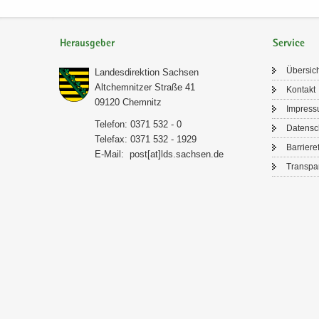
Herausgeber
Service
Über­sic
Lan­des­di­rek­ti­on Sach­sen
Alt­chem­nit­zer Stra­ße 41
Kon­takt
09120 Chem­nitz
Im­pres­
Te­le­fon: 0371 532 - 0
Da­ten­s
Te­le­fax: 0371 532 - 1929
Bar­rie­re­
E-​Mail:
post[at]lds.sach­sen.de
Trans­pa­