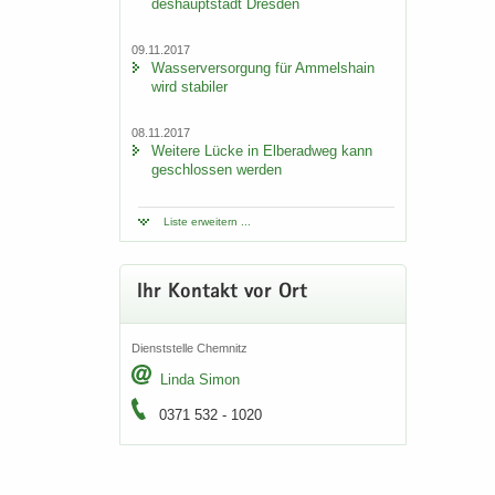
des­haupt­stadt Dres­den
09.11.2017
Was­ser­ver­sor­gung für Am­mels­hain
wird sta­bi­ler
08.11.2017
Wei­te­re Lücke in El­be­rad­weg kann
ge­schlos­sen wer­den
Liste er­wei­tern ...
Ihr Kon­takt vor Ort
Dienst­stel­le Chem­nitz
Linda Simon
0371 532 - 1020