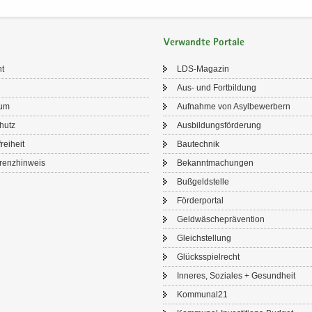
Verwandte Portale
ht
LDS-​Magazin
Aus- und Fort­bil­dung
sum
Auf­nah­me von Asyl­be­wer­bern
chutz
Aus­bil­dungs­för­de­rung
frei­heit
Bau­tech­nik
renz­hin­weis
Be­kannt­ma­chun­gen
Buß­geld­stel­le
För­der­por­tal
Geld­wä­sche­prä­ven­ti­on
Gleich­stel­lung
Glücks­spiel­recht
In­ne­res, So­zia­les + Ge­sund­heit
Kom­mu­nal21