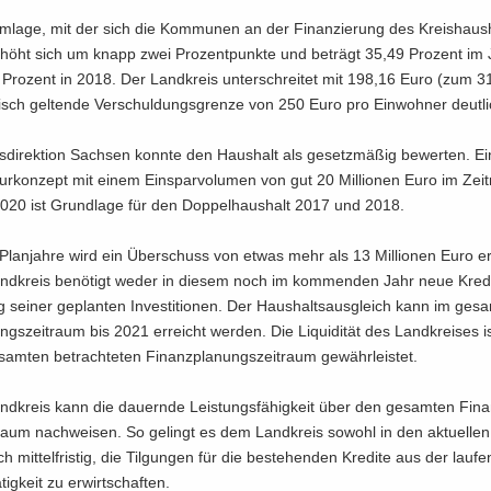
m­la­ge, mit der sich die Kom­mu­nen an der Fi­nan­zie­rung des Kreis­haus­
 er­höht sich um knapp zwei Pro­zent­punk­te und be­trägt 35,49 Pro­zent i
Pro­zent in 2018. Der Land­kreis un­ter­schrei­tet mit 198,16 Euro (zum 
­tisch gel­ten­de Ver­schul­dungs­gren­ze von 250 Euro pro Ein­woh­ner deut­li
­di­rek­ti­on Sach­sen konn­te den Haus­halt als ge­setz­mä­ßig be­wer­ten. 
­tur­kon­zept mit einem Ein­spar­vo­lu­men von gut 20 Mil­lio­nen Euro im Zei
020 ist Grund­la­ge für den Dop­pel­haus­halt 2017 und 2018.
Plan­jah­re wird ein Über­schuss von etwas mehr als 13 Mil­lio­nen Euro er­
and­kreis be­nö­tigt weder in die­sem noch im kom­men­den Jahr neue Kre­di­
g sei­ner ge­plan­ten In­ves­ti­tio­nen. Der Haus­halts­aus­gleich kann im ge­s
ngs­zeit­raum bis 2021 er­reicht wer­den. Die Li­qui­di­tät des Land­krei­ses 
­sam­ten be­trach­te­ten Fi­nanz­pla­nungs­zeit­raum ge­währ­leis­tet.
nd­kreis kann die dau­ern­de Leis­tungs­fä­hig­keit über den ge­sam­ten Fi­na
raum nach­wei­sen. So ge­lingt es dem Land­kreis so­wohl in den ak­tu­el­len
h mit­tel­fris­tig, die Til­gun­gen für die be­stehen­den Kre­di­te aus der lau­f
­tig­keit zu er­wirt­schaf­ten.