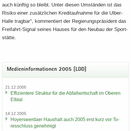
auch künf­tig so bleibt. Unter die­sen Um­stän­den ist das
Ri­si­ko einer zu­sätz­li­chen Kre­dit­auf­nah­me für die Ulber-​
Halle trag­bar“, kom­men­tiert der Re­gie­rungs­prä­si­dent das
Freifahrt-​Signal sei­nes Hau­ses für den Neu­bau der Sport­
stät­te.
Me­di­en­in­for­ma­tio­nen 2005 [LDD]
21.12.2005
Ef­fi­zi­en­te­re Struk­tur für die Ab­fall­wirt­schaft im Obe­ren
Elb­tal
14.12.2005
Ho­yers­wer­da­er Haus­halt auch 2005 erst kurz vor To­
res­schluss ge­neh­migt