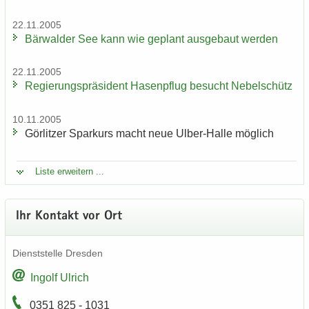
22.11.2005
Bär­wal­der See kann wie ge­plant aus­ge­baut wer­den
22.11.2005
Re­gie­rungs­prä­si­dent Ha­sen­pflug be­sucht Ne­bel­schütz
10.11.2005
Gör­lit­zer Spar­kurs macht neue Ulber-​Halle mög­lich
Liste er­wei­tern ...
Ihr Kon­takt vor Ort
Dienst­stel­le Dres­den
In­golf Ul­rich
0351 825 - 1031