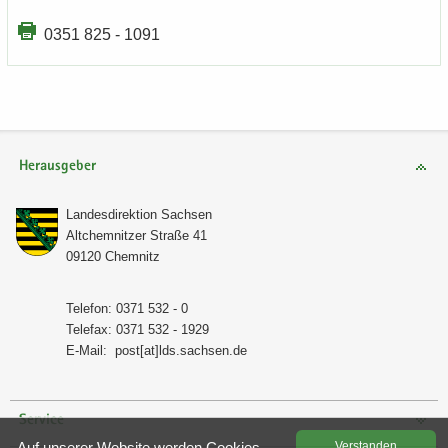
0351 825 - 1091
Herausgeber
Lan­des­di­rek­ti­on Sach­sen
Alt­chem­nit­zer Stra­ße 41
09120 Chem­nitz
Te­le­fon: 0371 532 - 0
Te­le­fax: 0371 532 - 1929
E-​Mail:
post[at]lds.sach­sen.de
Service
Auf un­se­rer Web­site wer­den Coo­kies
Ver­stan­den