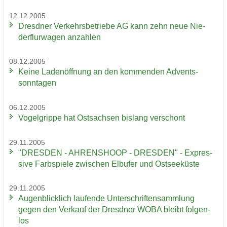
12.12.2005
Dresd­ner Ver­kehrs­be­trie­be AG kann zehn neue Nie­
der­flur­wa­gen an­zah­len
08.12.2005
Keine La­den­öff­nung an den kom­men­den Ad­vents­
sonn­ta­gen
06.12.2005
Vo­gel­grip­pe hat Ost­sach­sen bis­lang ver­schont
29.11.2005
"DRES­DEN - AH­REN­SHO­OP - DRES­DEN" - Ex­pres­
si­ve Farb­spie­le zwi­schen Elb­ufer und Ost­see­küs­te
29.11.2005
Au­gen­blick­lich lau­fen­de Un­ter­schrif­ten­samm­lung
gegen den Ver­kauf der Dresd­ner WOBA bleibt fol­gen­
los