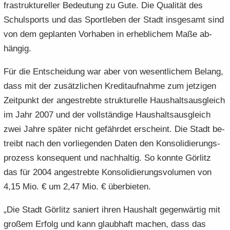
fra­struk­tu­rel­ler Be­deu­tung zu Gute. Die Qua­li­tät des
Schul­sports und das Sport­le­ben der Stadt ins­ge­samt sind
von dem ge­plan­ten Vor­ha­ben in er­heb­li­chem Maße ab­
hän­gig.
Für die Ent­schei­dung war aber von we­sent­li­chem Be­lang,
dass mit der zu­sätz­li­chen Kre­dit­auf­nah­me zum jet­zi­gen
Zeit­punkt der an­ge­streb­te struk­tu­rel­le Haus­halts­aus­gleich
im Jahr 2007 und der voll­stän­di­ge Haus­halts­aus­gleich
zwei Jahre spä­ter nicht ge­fähr­det er­scheint. Die Stadt be­
treibt nach den vor­lie­gen­den Daten den Kon­so­li­die­rungs­
pro­zess kon­se­quent und nach­hal­tig. So konn­te Gör­litz
das für 2004 an­ge­streb­te Kon­so­li­die­rungs­vo­lu­men von
4,15 Mio. € um 2,47 Mio. € über­bie­ten.
„Die Stadt Gör­litz sa­niert ihren Haus­halt ge­gen­wär­tig mit
gro­ßem Er­folg und kann glaub­haft ma­chen, dass das