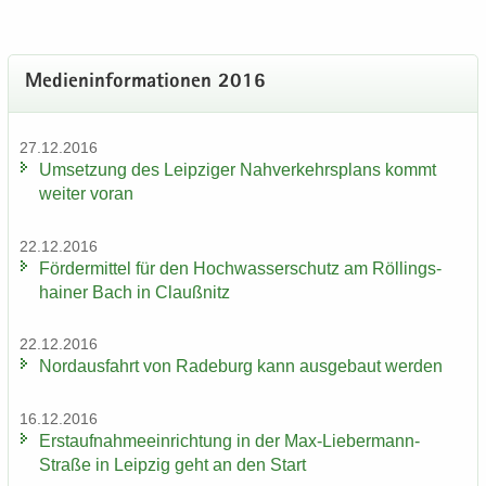
Me­di­en­in­for­ma­tio­nen 2016
27.12.2016
Um­set­zung des Leip­zi­ger Nah­ver­kehrs­plans kommt
wei­ter voran
22.12.2016
För­der­mit­tel für den Hoch­was­ser­schutz am Röl­lings­
hai­ner Bach in Clau­ß­nitz
22.12.2016
Nord­aus­fahrt von Ra­de­burg kann aus­ge­baut wer­den
16.12.2016
Erst­auf­nah­me­ein­rich­tung in der Max-​Liebermann-
Straße in Leip­zig geht an den Start