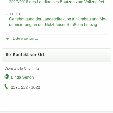
2017/2018 des Land­krei­ses Baut­zen zum Voll­zug frei
22.11.2016
Ge­neh­mi­gung der Lan­des­di­rek­ti­on für Umbau und Mo­
der­ni­sie­rung an der Holz­häu­ser Stra­ße in Leip­zig
Liste er­wei­tern ...
Ihr Kon­takt vor Ort
Dienst­stel­le Chem­nitz
Linda Simon
0371 532 - 1020