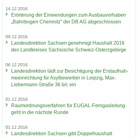
14.12.2016
Er­ör­te­rung der Ein­wen­dun­gen zum Aus­bau­vor­ha­ben
„Bahn­bo­gen Chem­nitz“ der DB AG ab­ge­schlos­sen
09.12.2016
Lan­des­di­rek­ti­on Sach­sen ge­neh­migt Haus­halt 2016
des Land­krei­ses Säch­si­sche Schweiz-​Osterzgebirge
06.12.2016
Lan­des­di­rek­ti­on lädt zur Be­sich­ti­gung der Erst­auf­nah­
me­ein­rich­tung für Asyl­be­wer­ber in Leip­zig, Max-​
Liebermann-Straße 36 b/c ein
01.12.2016
Raum­ord­nungs­ver­fah­ren für EUGAL-​Ferngasleitung
geht in die nächs­te Runde
01.12.2016
Lan­des­di­rek­ti­on Sach­sen gibt Dop­pel­haus­halt