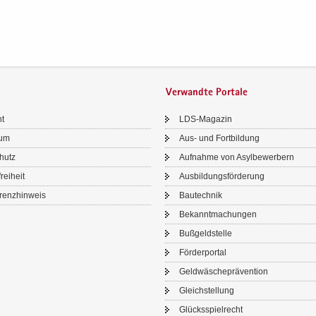
Verwandte Portale
ht
LDS-​Magazin
sum
Aus- und Fort­bil­dung
chutz
Auf­nah­me von Asyl­be­wer­bern
frei­heit
Aus­bil­dungs­för­de­rung
renz­hin­weis
Bau­tech­nik
Be­kannt­ma­chun­gen
Buß­geld­stel­le
För­der­por­tal
Geld­wä­sche­prä­ven­ti­on
Gleich­stel­lung
Glücks­spiel­recht