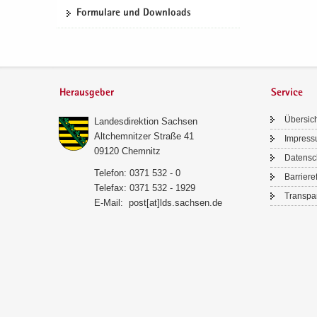
For­mu­la­re und Down­loads
Herausgeber
Service
Über­sic
Lan­des­di­rek­ti­on Sach­sen
Alt­chem­nit­zer Stra­ße 41
Im­pres­
09120 Chem­nitz
Da­ten­s
Te­le­fon: 0371 532 - 0
Bar­rie­re­
Te­le­fax: 0371 532 - 1929
Trans­pa­
E-​Mail:
post[at]lds.sach­sen.de