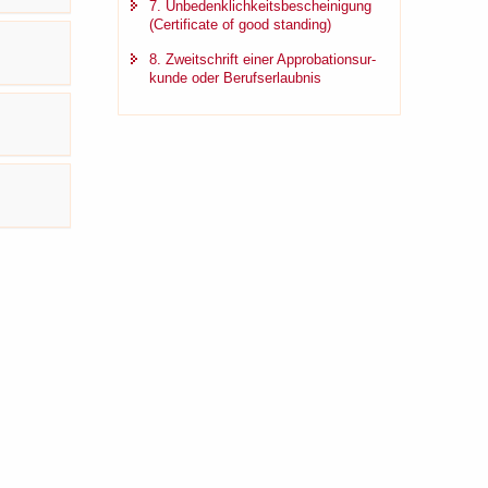
7. Un­be­denk­lich­keits­be­schei­ni­gung
(Cer­ti­fi­ca­te of good stan­ding)
8. Zweit­schrift einer Ap­pro­ba­ti­ons­ur­
kun­de oder Be­rufs­er­laub­nis