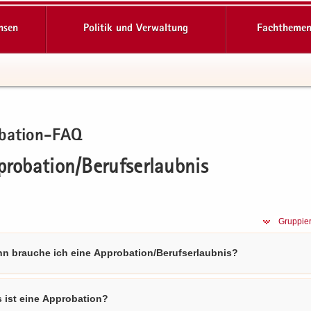
hsen
Politik und Verwaltung
Fachthemen
bation-​FAQ
pro­ba­ti­on/Be­rufs­er­laub­nis
Gruppie
n brauche ich eine Approbation/Berufserlaubnis?
 ist eine Approbation?