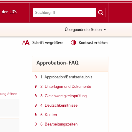
 der LDS
Übergeordnete Seiten
Schrift vergrößern
Kontrast erhöhen
Approbation-​FAQ
1. Ap­pro­ba­ti­on/Be­rufs­er­laub­nis
2. Un­ter­la­gen und Do­ku­men­te
rung öffnen
3. Gleich­wer­tig­keits­prü­fung
4. Deutsch­kennt­nis­se
5. Kos­ten
6. Be­ar­bei­tungs­zei­ten