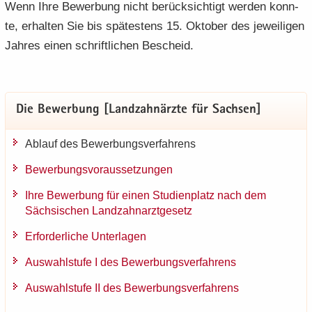
Wenn Ihre Be­wer­bung nicht be­rück­sich­tigt wer­den konn­
te, er­hal­ten Sie bis spä­tes­tens 15. Ok­to­ber des je­wei­li­gen
Jah­res einen schrift­li­chen Be­scheid.
Die Be­wer­bung [Land­zahn­ärz­te für Sach­sen]
Ab­lauf des Be­wer­bungs­ver­fah­rens
Be­wer­bungs­vor­aus­set­zun­gen
Ihre Be­wer­bung für einen Stu­di­en­platz nach dem
Säch­si­schen Land­zahn­arzt­ge­setz
Er­for­der­li­che Un­ter­la­gen
Aus­wahl­stu­fe I des Be­wer­bungs­ver­fah­rens
Aus­wahl­stu­fe II des Be­wer­bungs­ver­fah­rens