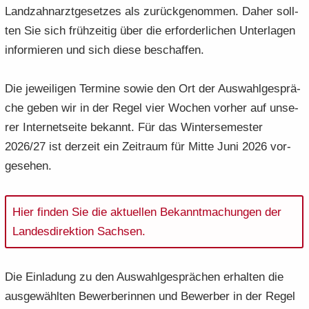
Land­zahn­arzt­ge­set­zes als zu­rück­ge­nom­men. Daher soll­
ten Sie sich früh­zei­tig über die er­for­der­li­chen Un­ter­la­gen
in­for­mie­ren und sich diese be­schaf­fen.
Die je­wei­li­gen Ter­mi­ne sowie den Ort der Aus­wahl­ge­sprä­
che geben wir in der Regel vier Wo­chen vor­her auf un­se­
rer In­ter­net­sei­te be­kannt. Für das Win­ter­se­mes­ter
2026/27 ist der­zeit ein Zeit­raum für Mitte Juni 2026 vor­
ge­se­hen.
Hier fin­den Sie die ak­tu­el­len Be­kannt­ma­chun­gen der
Lan­des­di­rek­ti­on Sach­sen.​
Die Ein­la­dung zu den Aus­wahl­ge­sprä­chen er­hal­ten die
aus­ge­wähl­ten Be­wer­be­rin­nen und Be­wer­ber in der Regel