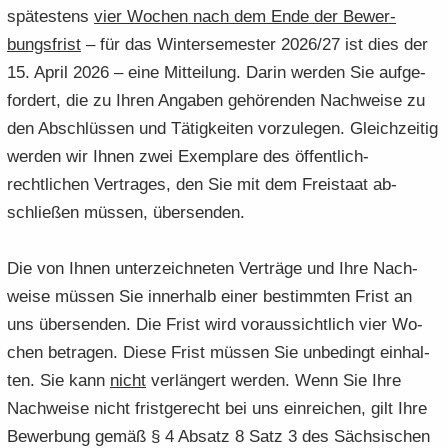
spä­tes­tens
vier Wo­chen nach dem Ende der Be­wer­
bungs­frist
– für das Win­ter­se­mes­ter 2026/27 ist dies der
15. April 2026 – eine Mit­tei­lung. Darin wer­den Sie auf­ge­
for­dert, die zu Ihren An­ga­ben ge­hö­ren­den Nach­wei­se zu
den Ab­schlüs­sen und Tä­tig­kei­ten vor­zu­le­gen. Gleich­zei­tig
wer­den wir Ihnen zwei Ex­em­pla­re des öffentlich-​
rechtlichen Ver­tra­ges, den Sie mit dem Frei­staat ab­
schlie­ßen müs­sen, über­sen­den.
Die von Ihnen un­ter­zeich­ne­ten Ver­trä­ge und Ihre Nach­
wei­se müs­sen Sie in­ner­halb einer be­stimm­ten Frist an
uns über­sen­den. Die Frist wird vor­aus­sicht­lich vier Wo­
chen be­tra­gen. Diese Frist müs­sen Sie un­be­dingt ein­hal­
ten. Sie kann
nicht
ver­län­gert wer­den. Wenn Sie Ihre
Nach­wei­se nicht frist­ge­recht bei uns ein­rei­chen, gilt Ihre
Be­wer­bung gemäß § 4 Ab­satz 8 Satz 3 des Säch­si­schen