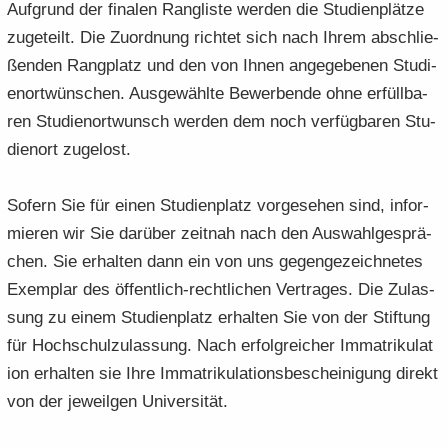
Auf­grund der fi­na­len Rang­lis­te wer­den die Stu­di­en­plät­ze
zu­ge­teilt. Die Zu­ord­nung rich­tet sich nach Ihrem ab­schlie­
ßen­den Rang­platz und den von Ihnen an­ge­ge­be­nen Stu­di­
en­ort­wün­schen. Aus­ge­wähl­te Be­wer­ben­de ohne er­füll­ba­
ren Stu­di­en­ort­wunsch wer­den dem noch ver­füg­ba­ren Stu­
di­en­ort zu­ge­lost.
So­fern Sie für einen Stu­di­en­platz vor­ge­se­hen sind, in­for­
mie­ren wir Sie dar­über zeit­nah nach den Aus­wahl­ge­sprä­
chen. Sie er­hal­ten dann ein von uns ge­gen­ge­zeich­ne­tes
Ex­em­plar des öffentlich-​rechtlichen Ver­tra­ges. Die Zu­las­
sung zu einem Stu­di­en­platz er­hal­ten Sie von der Stif­tung
für Hoch­schul­zu­las­sung. Nach er­folg­rei­cher Im­ma­tri­ku­la­t
i­on er­hal­ten sie Ihre Im­ma­tri­ku­la­ti­ons­be­schei­ni­gung di­rekt
von der je­weil­gen Uni­ver­si­tät.