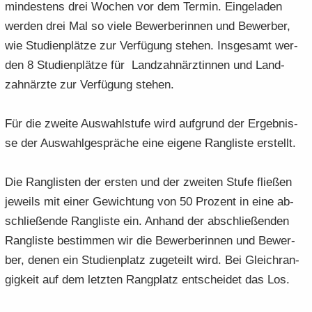
min­des­tens drei Wo­chen vor dem Ter­min. Ein­ge­la­den
wer­den drei Mal so viele Be­wer­be­rin­nen und Be­wer­ber,
wie Stu­di­en­plät­ze zur Ver­fü­gung ste­hen. Ins­ge­samt wer­
den 8 Stu­di­en­plät­ze für Land­zahn­ärz­tin­nen und Land­
zahn­ärz­te zur Ver­fü­gung ste­hen.
Für die zwei­te Aus­wahl­stu­fe wird auf­grund der Er­geb­nis­
se der Aus­wahl­ge­sprä­che eine ei­ge­ne Rang­lis­te er­stellt.
Die Rang­lis­ten der ers­ten und der zwei­ten Stufe flie­ßen
je­weils mit einer Ge­wich­tung von 50 Pro­zent in eine ab­
schlie­ßen­de Rang­lis­te ein. An­hand der ab­schlie­ßen­den
Rang­lis­te be­stim­men wir die Be­wer­be­rin­nen und Be­wer­
ber, denen ein Stu­di­en­platz zu­ge­teilt wird. Bei Gleich­ran­
gig­keit auf dem letz­ten Rang­platz ent­schei­det das Los.