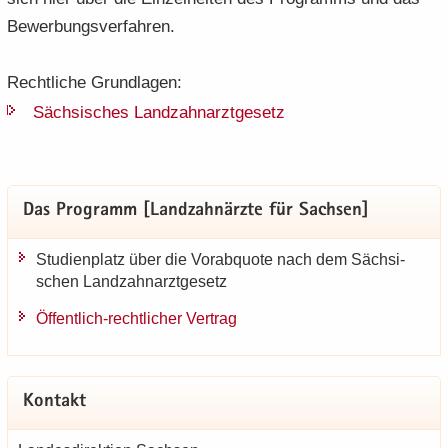
Be­wer­bungs­ver­fah­ren.
Recht­li­che Grund­la­gen:
Säch­si­sches Land­zahn­arzt­ge­setz
Das Pro­gramm [Land­zahn­ärz­te für Sach­sen]
Stu­di­en­platz über die Vor­ab­quo­te nach dem Säch­si­
schen Land­zahn­arzt­ge­setz
Öffentlich-​rechtlicher Ver­trag
Kon­takt