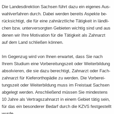
Die Lan­des­di­rek­ti­on Sach­sen führt dazu ein ei­ge­nes Aus­
wahl­ver­fah­ren durch. Dabei wer­den be­reits Aspek­te be­
rück­sich­tigt, die für eine zahn­ärzt­li­che Tä­tig­keit in länd­li­
chen bzw. un­ter­ver­sorg­ten Ge­bie­ten wich­tig sind und aus
denen wir Ihre Mo­ti­va­ti­on für die Tä­tig­keit als Zahn­arzt
auf dem Land schlie­ßen kön­nen.
Im Ge­gen­zug wird von Ihnen er­war­tet, dass Sie nach
Ihrem Stu­di­um eine Vor­be­rei­tungs­zeit oder Wei­ter­bil­dung
ab­sol­vie­ren, die sie dazu be­rech­tigt, Zahn­arzt oder Fach­
zahn­arzt für Kie­fer­or­tho­pä­die zu wer­den. Die Vor­be­rei­
tungs­zeit oder Wei­ter­bil­dung muss im Frei­staat Sach­sen
ab­ge­legt wer­den. An­schlie­ßend müs­sen Sie min­des­tens
10 Jahre als Ver­trags­zahn­arzt in einem Ge­biet tätig sein,
für das ein be­son­de­rer Be­darf durch die KZVS fest­ge­stellt
wurde.