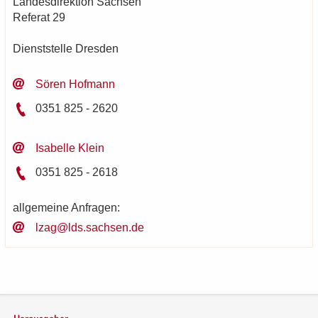
Lan­des­di­rek­ti­on Sach­sen
Re­fe­rat 29
Dienst­stel­le Dres­den
Sören Hof­mann
0351 825 - 2620
Isa­bel­le Klein
0351 825 - 2618
all­ge­mei­ne An­fra­gen:
lzag@lds.sach­sen.de