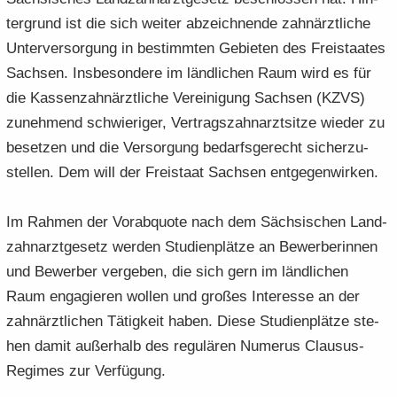
ter­grund ist die sich wei­ter ab­zeich­nen­de zahn­ärzt­li­che
Un­ter­ver­sor­gung in be­stimm­ten Ge­bie­ten des Frei­staa­tes
Sach­sen. Ins­be­son­de­re im länd­li­chen Raum wird es für
die Kas­sen­zahn­ärzt­li­che Ver­ei­ni­gung Sach­sen (KZVS)
zu­neh­mend schwie­ri­ger, Ver­trags­zahn­arzt­sit­ze wie­der zu
be­set­zen und die Ver­sor­gung be­darfs­ge­recht si­cher­zu­
stel­len. Dem will der Frei­staat Sach­sen ent­ge­gen­wir­ken.
Im Rah­men der Vor­ab­quo­te nach dem Säch­si­schen Land­
zahn­arzt­ge­setz wer­den Stu­di­en­plät­ze an Be­wer­be­rin­nen
und Be­wer­ber ver­ge­ben, die sich gern im länd­li­chen
Raum en­ga­gie­ren wol­len und gro­ßes In­ter­es­se an der
zahn­ärzt­li­chen Tä­tig­keit haben. Diese Stu­di­en­plät­ze ste­
hen damit au­ßer­halb des re­gu­lä­ren Nu­me­rus Clausus-​
Regimes zur Ver­fü­gung.