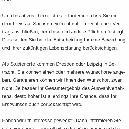
Um dies ab­zu­si­chern, ist es er­for­der­lich, dass Sie mit
dem Frei­staat Sach­sen einen öffentlich-​rechtlichen Ver­
trag ab­schlie­ßen, der diese und an­de­re Pflich­ten fest­legt.
Dies soll­ten Sie bei der Ent­schei­dung für eine Be­wer­bung
und Ihrer zu­künf­ti­gen Le­bens­pla­nung be­rück­sich­ti­gen.
Als Stu­di­en­or­te kom­men Dres­den oder Leip­zig in Be­
tracht. Sie kön­nen einen oder meh­re­re Wunschor­te an­ge­
ben. Ga­ran­tie­ren kön­nen wir Ihnen den Wunschort zwar
nicht. Je bes­ser Ihr Ge­samt­ergeb­nis des Aus­wahl­ver­fah­
rens, desto höher ist al­ler­dings Ihre Chan­ce, dass Ihr
Erst­wunsch auch be­rück­sich­tigt wird.
Haben wir Ihr In­ter­es­se ge­weckt? Dann in­for­mie­ren Sie
sich hier über die Ein­zel­hei­ten des Pro­gramms und das