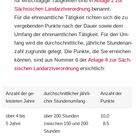
für ein­schlä­gi­ge Tä­tig­kei­ten sind in
An­la­ge 2 zur
Säch­si­schen Land­arzt­ver­ord­nung
be­nannt.
Für die eh­ren­amt­li­che Tä­tig­keit rich­ten sich die zu
ver­ge­ben­den Punk­te nach der Dauer sowie dem
Um­fang der eh­ren­amt­li­chen Tä­tig­keit. Für den Um­
fang wird die durch­schnitt­li­che, jähr­li­che Stun­den­an­
zahl zu­grun­de ge­legt. Die Punk­te, die Sie er­rei­chen
kön­nen, sind aus Num­mer 6 der
An­la­ge 4 zur Säch­
si­schen Land­arzt­ver­ord­nung
er­sicht­lich:
An­zahl der ge­
durch­schnitt­li­cher jähr­li­
An­zahl der
leis­te­ten Jahre
cher Stun­den­um­fang
Punk­te
über 4 bis
über 200 Stun­den
10,0
5 Jahre
zwi­schen 150 und 200
8,5
Stun­den