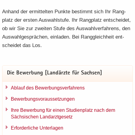
An­hand der er­mit­tel­ten Punk­te be­stimmt sich Ihr Rang­
platz der ers­ten Aus­wahl­stu­fe. Ihr Rang­platz ent­schei­det,
ob wir Sie zur zwei­ten Stufe des Aus­wahl­ver­fah­rens, den
Aus­wahl­ge­sprä­chen, ein­la­den. Bei Rang­gleich­heit ent­
schei­det das Los.
Die Be­wer­bung [Lan­d­ärz­te für Sach­sen]
Ab­lauf des Be­wer­bungs­ver­fah­rens
Be­wer­bungs­vor­aus­set­zun­gen
Ihre Be­wer­bung für einen Stu­di­en­platz nach dem
Säch­si­schen Land­arzt­ge­setz
Er­for­der­li­che Un­ter­la­gen