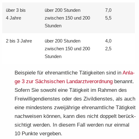
über 3 bis
über 200 Stun­den
7,0
4 Jahre
zwi­schen 150 und 200
5,5
Stun­den
2 bis 3 Jahre
über 200 Stun­den
4,0
zwi­schen 150 und 200
2,5
Stun­den
Bei­spie­le für eh­ren­amt­li­che Tä­tig­kei­ten sind in
An­la­
ge 3 zur Säch­si­schen Land­arzt­ver­ord­nung
be­nannt.
So­fern Sie so­wohl eine Tä­tig­keit im Rah­men des
Frei­wil­li­gen­diens­tes oder des Zi­vil­diens­tes, als auch
eine min­des­tens zwei­jäh­ri­ge eh­ren­amt­li­che Tä­tig­keit
nach­wei­sen kön­nen, kann dies nicht dop­pelt be­rück­
sich­tigt wer­den. In die­sem Fall wer­den nur ein­mal
10 Punk­te ver­ge­ben.