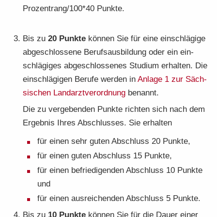
Pro­zentrang/100*40 Punk­te.
Bis zu
20 Punk­te
kön­nen Sie für eine ein­schlä­gi­ge
ab­ge­schlos­se­ne Be­rufs­aus­bil­dung oder ein ein­
schlä­gi­ges ab­ge­schlos­se­nes Stu­di­um er­hal­ten. Die
ein­schlä­gi­gen Be­ru­fe wer­den in
An­la­ge 1 zur Säch­
si­schen Land­arzt­ver­ord­nung
be­nannt.
Die zu ver­ge­ben­den Punk­te rich­ten sich nach dem
Er­geb­nis Ihres Ab­schlus­ses. Sie er­hal­ten
für einen sehr guten Ab­schluss 20 Punk­te,
für einen guten Ab­schluss 15 Punk­te,
für einen be­frie­di­gen­den Ab­schluss 10 Punk­te
und
für einen aus­rei­chen­den Ab­schluss 5 Punk­te.
Bis zu
10 Punk­te
kön­nen Sie für die Dauer einer