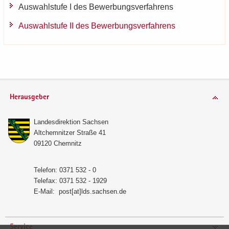
Aus­wahl­stu­fe I des Be­wer­bungs­ver­fah­rens
Aus­wahl­stu­fe II des Be­wer­bungs­ver­fah­rens
Herausgeber
Lan­des­di­rek­ti­on Sach­sen
Alt­chem­nit­zer Stra­ße 41
09120 Chem­nitz
Te­le­fon: 0371 532 - 0
Te­le­fax: 0371 532 - 1929
E-​Mail:
post[at]lds.sach­sen.de
Service