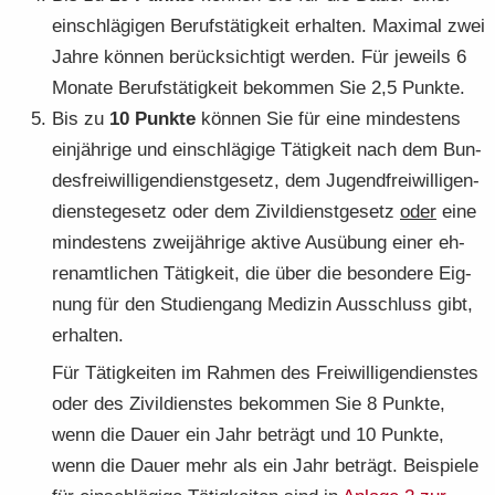
ein­schlä­gi­gen Be­rufs­tä­tig­keit er­hal­ten. Ma­xi­mal zwei
Jahre kön­nen be­rück­sich­tigt wer­den. Für je­weils 6
Mo­na­te Be­rufs­tä­tig­keit be­kom­men Sie 2,5 Punk­te.
Bis zu
10 Punk­te
kön­nen Sie für eine min­des­tens
ein­jäh­ri­ge und ein­schlä­gi­ge Tä­tig­keit nach dem Bun­
des­frei­wil­li­gen­dienst­ge­setz, dem Ju­gend­frei­wil­li­gen­
dien­ste­ge­setz oder dem Zi­vil­dienst­ge­setz
oder
eine
min­des­tens zwei­jäh­ri­ge ak­ti­ve Aus­übung einer eh­
ren­amt­li­chen Tä­tig­keit, die über die be­son­de­re Eig­
nung für den Stu­di­en­gang Me­di­zin Aus­schluss gibt,
er­hal­ten.
Für Tä­tig­kei­ten im Rah­men des Frei­wil­li­gen­diens­tes
oder des Zi­vil­diens­tes be­kom­men Sie 8 Punk­te,
wenn die Dauer ein Jahr be­trägt und 10 Punk­te,
wenn die Dauer mehr als ein Jahr be­trägt. Bei­spie­le