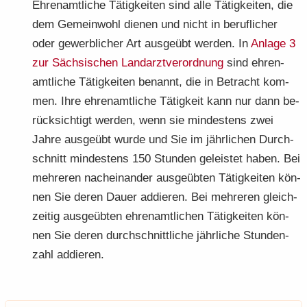
Eh­ren­amt­li­che Tä­tig­kei­ten sind alle Tä­tig­kei­ten, die
dem Ge­mein­wohl die­nen und nicht in be­ruf­li­cher
oder ge­werb­li­cher Art aus­ge­übt wer­den. In
An­la­ge 3
zur Säch­si­schen Land­arzt­ver­ord­nung
sind eh­ren­
amt­li­che Tä­tig­kei­ten be­nannt, die in Be­tracht kom­
men. Ihre eh­ren­amt­li­che Tä­tig­keit kann nur dann be­
rück­sich­tigt wer­den, wenn sie min­des­tens zwei
Jahre aus­ge­übt wurde und Sie im jähr­li­chen Durch­
schnitt min­des­tens 150 Stun­den ge­leis­tet haben. Bei
meh­re­ren nach­ein­an­der aus­ge­üb­ten Tä­tig­kei­ten kön­
nen Sie deren Dauer ad­die­ren. Bei meh­re­ren gleich­
zei­tig aus­ge­üb­ten eh­ren­amt­li­chen Tä­tig­kei­ten kön­
nen Sie deren durch­schnitt­li­che jähr­li­che Stun­den­
zahl ad­die­ren.