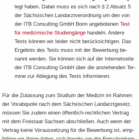
legt haben. Dabei muss es sich nach § 2 Ab­satz 5
der Säch­si­schen Land­arzt­ver­ord­nung um den von
der ITB Con­sul­ting GmbH Bonn an­ge­bo­te­nen
Test
für me­di­zi­ni­sche Stu­di­en­gän­ge
han­deln. An­de­re
Tests kön­nen wir lei­der nicht be­rück­sich­ti­gen. Das
Er­geb­nis des Tests muss mit der Be­wer­bung be­
nannt wer­den. Sie kön­nen sich auf der In­ter­net­sei­te
der ITB Con­sul­ting GmbH über die an­ste­hen­den Ter­
mi­ne zur Ab­le­gung des Tests in­for­mie­ren.
Für die Zu­las­sung zum Stu­di­um der Me­di­zin im Rah­men
der Vor­ab­quo­te nach dem Säch­si­schen Land­arzt­ge­setz,
müs­sen Sie zudem einen öffentlich-​rechtlichen Ver­trag
mit dem Frei­staat Sach­sen ab­schlie­ßen. Auch wenn der
Ver­trag keine Vor­aus­set­zung für die Be­wer­bung ist, emp­
feh­len wir Ihnen daher, sich be­reits vor der Ent­schei­dung