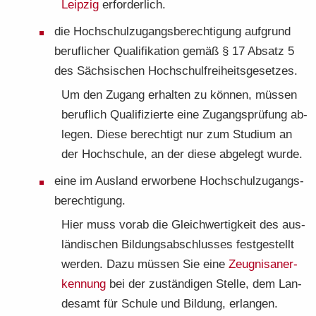
Leip­zig
er­for­der­lich.
die Hoch­schul­zu­gangs­be­rech­ti­gung auf­grund
be­ruf­li­cher Qua­li­fi­ka­ti­on gemäß § 17 Ab­satz 5
des Säch­si­schen Hoch­schul­frei­heits­ge­set­zes.
Um den Zu­gang er­hal­ten zu kön­nen, müs­sen
be­ruf­lich Qua­li­fi­zier­te eine Zu­gangs­prü­fung ab­
le­gen. Diese be­rech­tigt nur zum Stu­di­um an
der Hoch­schu­le, an der diese ab­ge­legt wurde.
eine im Aus­land er­wor­be­ne Hoch­schul­zu­gangs­
be­rech­ti­gung.
Hier muss vorab die Gleich­wer­tig­keit des aus­
län­di­schen Bil­dungs­ab­schlus­ses fest­ge­stellt
wer­den. Dazu müs­sen Sie eine
Zeug­nis­an­er­
ken­nung
bei der zu­stän­di­gen Stel­le, dem Lan­
des­amt für Schu­le und Bil­dung, er­lan­gen.