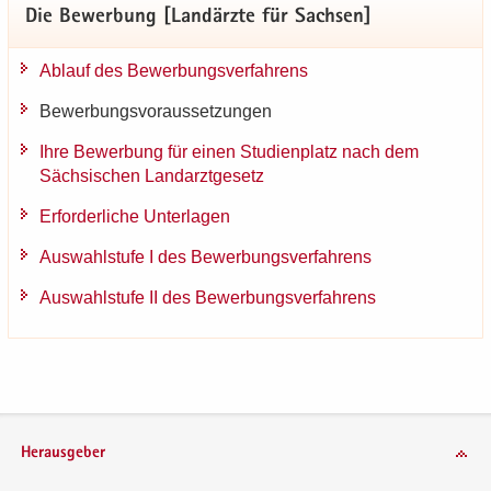
Die Be­wer­bung [Lan­d­ärz­te für Sach­sen]
Ab­lauf des Be­wer­bungs­ver­fah­rens
Be­wer­bungs­vor­aus­set­zun­gen
Ihre Be­wer­bung für einen Stu­di­en­platz nach dem
Säch­si­schen Land­arzt­ge­setz
Er­for­der­li­che Un­ter­la­gen
Aus­wahl­stu­fe I des Be­wer­bungs­ver­fah­rens
Aus­wahl­stu­fe II des Be­wer­bungs­ver­fah­rens
Herausgeber