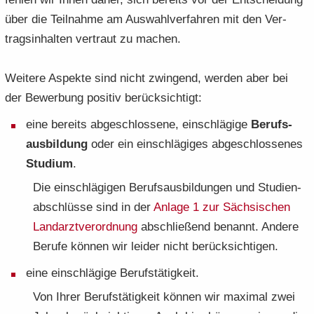
über die Teil­nah­me am Aus­wahl­ver­fah­ren mit den Ver­
trags­in­hal­ten ver­traut zu ma­chen.
Wei­te­re Aspek­te sind nicht zwin­gend, wer­den aber bei
der Be­wer­bung po­si­tiv be­rück­sich­tigt:
eine be­reits ab­ge­schlos­se­ne, ein­schlä­gi­ge
Be­rufs­
aus­bil­dung
oder ein ein­schlä­gi­ges ab­ge­schlos­se­nes
Stu­di­um
.
Die ein­schlä­gi­gen Be­rufs­aus­bil­dun­gen und Stu­di­en­
ab­schlüs­se sind in der
An­la­ge 1 zur Säch­si­schen
Land­arzt­ver­ord­nung
ab­schlie­ßend be­nannt. An­de­re
Be­ru­fe kön­nen wir lei­der nicht be­rück­sich­ti­gen.
eine ein­schlä­gi­ge Be­rufs­tä­tig­keit.
Von Ihrer Be­rufs­tä­tig­keit kön­nen wir ma­xi­mal zwei