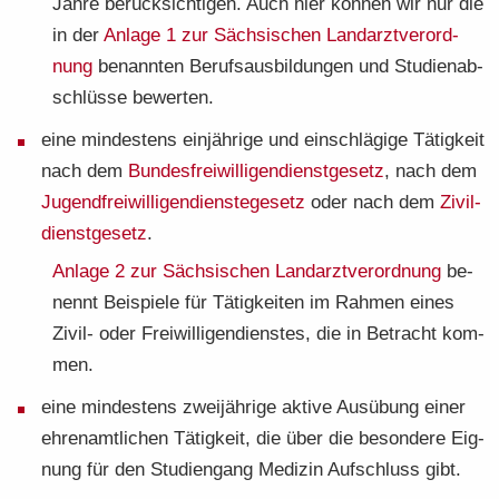
Jahre be­rück­sich­ti­gen. Auch hier kön­nen wir nur die
in der
An­la­ge 1 zur Säch­si­schen Land­arzt­ver­ord­
nung
be­nann­ten Be­rufs­aus­bil­dun­gen und Stu­di­en­ab­
schlüs­se be­wer­ten.
eine min­des­tens ein­jäh­ri­ge und ein­schlä­gi­ge Tä­tig­keit
nach dem
Bun­des­frei­wil­li­gen­dienst­ge­setz
, nach dem
Ju­gend­frei­wil­li­gen­dien­ste­ge­setz
oder nach dem
Zi­vil­
dienst­ge­setz
.
An­la­ge 2 zur Säch­si­schen Land­arzt­ver­ord­nung
be­
nennt Bei­spie­le für Tä­tig­kei­ten im Rah­men eines
Zivil-​ oder Frei­wil­li­gen­diens­tes, die in Be­tracht kom­
men.
eine min­des­tens zwei­jäh­ri­ge ak­ti­ve Aus­übung einer
eh­ren­amt­li­chen Tä­tig­keit, die über die be­son­de­re Eig­
nung für den Stu­di­en­gang Me­di­zin Auf­schluss gibt.