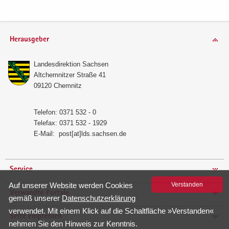
Herausgeber
Lan­des­di­rek­ti­on Sach­sen
Alt­chem­nit­zer Stra­ße 41
09120 Chem­nitz
Te­le­fon: 0371 532 - 0
Te­le­fax: 0371 532 - 1929
E-​Mail:
post[at]lds.sach­sen.de
Service
Auf un­se­rer Web­site wer­den Coo­kies
Ver­stan­den
Verwandte Portale
gemäß un­se­rer
Da­ten­schutz­er­klä­rung
ver­wen­det. Mit einem Klick auf die Schalt­flä­che »Ver­stan­den«
Seite empfehlen
neh­men Sie den Hin­weis zur Kennt­nis.