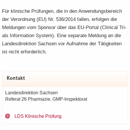
Für kli­ni­sche Prü­fun­gen, die in den An­wen­dungs­be­reich
der Ver­ord­nung (EU) Nr. 536/2014 fal­len, er­fol­gen die
Mel­dun­gen vom Spon­sor über das EU-​Portal (Cli­ni­cal Tri­
als In­for­ma­ti­on Sys­tem). Eine se­pa­ra­te Mel­dung an die
Lan­des­di­rek­ti­on Sach­sen vor Auf­nah­me der Tä­tig­kei­ten
ist nicht er­for­der­lich.
Kon­takt
Lan­des­di­rek­ti­on Sach­sen
Re­fe­rat 26 Phar­ma­zie, GMP-​Inspektorat
LDS Kli­ni­sche Prü­fung