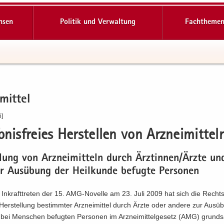
hsen
Politik und Verwaltung
Fachthemen
­mit­tel
6]
b­nis­frei­es Her­stel­len von Arz­nei­mit­tel
l­lung von Arz­nei­mit­teln durch Ärz­tin­nen/Ärzte u
ur Aus­übung der Heil­kun­de be­fug­te Per­so­nen
In­kraft­tre­ten der 15. AMG-​Novelle am 23. Juli 2009 hat sich die Rechts­
Her­stel­lung be­stimm­ter Arz­nei­mit­tel durch Ärzte oder an­de­re zur Aus­
 bei Men­schen be­fug­ten Per­so­nen im Arz­nei­mit­tel­ge­setz (AMG) grund­s