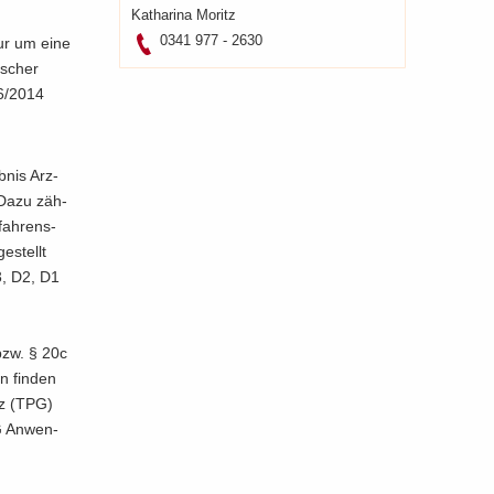
Ka­tha­ri­na Mo­ritz
0341 977 - 2630
 nur um eine
i­scher
36/2014
b­nis Arz­
. Dazu zäh­
fah­rens­
e­stellt
D3, D2, D1
 bzw. § 20c
n fin­den
etz (TPG)
G An­wen­