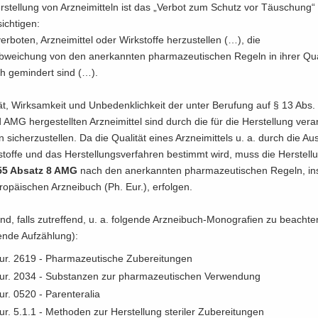
­stel­lung von Arz­nei­mit­teln ist das „Ver­bot zum Schutz vor Täu­schung“
ich­ti­gen:
er­bo­ten, Arz­nei­mit­tel oder Wirk­stof­fe her­zu­stel­len (…), die
­wei­chung von den an­er­kann­ten phar­ma­zeu­ti­schen Re­geln in ihrer Qua­l
ich ge­min­dert sind (…).
tät, Wirk­sam­keit und Un­be­denk­lich­keit der unter Be­ru­fung auf § 13 Ab
AMG her­ge­stell­ten Arz­nei­mit­tel sind durch die für die Her­stel­lung ver­ant
 si­cher­zu­stel­len. Da die Qua­li­tät eines Arz­nei­mit­tels u. a. durch die A
tof­fe und das Her­stel­lungs­ver­fah­ren be­stimmt wird, muss die Her­stel­l
55 Ab­satz 8 AMG
nach den an­er­kann­ten phar­ma­zeu­ti­schen Re­geln, ins
o­päi­schen Arz­nei­buch (Ph. Eur.), er­fol­gen.
sind, falls zu­tref­fend, u. a. fol­gen­de Arzneibuch-​Monografien zu be­ach­t
en­de Auf­zäh­lung):
r. 2619 - Phar­ma­zeu­ti­sche Zu­be­rei­tun­gen
ur. 2034 - Sub­stan­zen zur phar­ma­zeu­ti­schen Ver­wen­dung
r. 0520 - Par­en­tera­lia
r. 5.1.1 - Me­tho­den zur Her­stel­lung ste­ri­ler Zu­be­rei­tun­gen