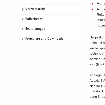
Arz­ne
Arz­ne
Vor­merk­stel­le
Re­kon
Po­li­zei­recht
Prü­f
nut­z
Be­stat­tun­gen
Heil­prak­ti
For­mu­la­re und Down­loads
nei­mit­tel
len bei­spie
tech­nik, i
wer­den und
etc. (§ 5 Ar
Ana­lo­ge 
Ab­satz 1 A
sich im
§ 
und die TP
dung fin­d