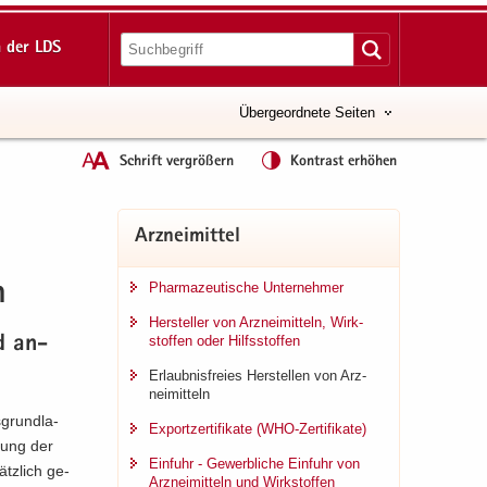
 der LDS
Übergeordnete Seiten
Schrift vergrößern
Kontrast erhöhen
Arz­nei­mit­tel
Phar­ma­zeu­ti­sche Un­ter­neh­mer
n
Her­stel­ler von Arz­nei­mit­teln, Wirk­
stof­fen oder Hilfs­stof­fen
nd an­
Er­laub­nis­frei­es Her­stel­len von Arz­
nei­mit­teln
grund­la­
Ex­port­zer­ti­fi­ka­te (WHO-​Zertifikate)
übung der
Ein­fuhr - Ge­werb­li­che Ein­fuhr von
ätz­lich ge­
Arz­nei­mit­teln und Wirk­stof­fen