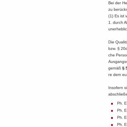
Bei der Her
zu be­rück­s
(1) Es ist v
1. durch Ab
un­er­heb­l
Die Qua­li­
bzw. § 20d 
che Per­son
Aus­gangs­s
gemäß
§ 
re dem eu­r
In­so­fern 
ab­schlie­ß
Ph. Eu
Ph. E
Ph. Eu
Ph. Eu