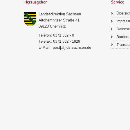
Herausgeber
Service
Über­sic
Lan­des­di­rek­ti­on Sach­sen
Alt­chem­nit­zer Stra­ße 41
Im­pres­
09120 Chem­nitz
Da­ten­s
Te­le­fon: 0371 532 - 0
Bar­rie­re­
Te­le­fax: 0371 532 - 1929
Trans­pa­
E-​Mail:
post[at]lds.sach­sen.de