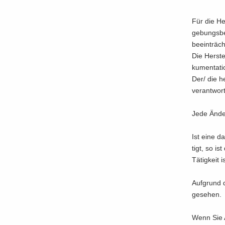
Für die Her
ge­bungs­be­
be­ein­träch
Die Her­st
ku­men­ta­ti
Der/ die her
ver­ant­wort
Jede Än­de­
Ist eine dau
tigt, so is
Tä­tig­keit 
Auf­grund d
ge­se­hen.
Wenn Sie Ar