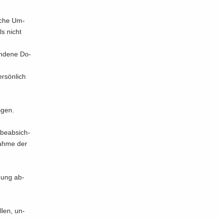
­sche Um­
els nicht
n­de­ne Do­
r­sön­lich
­gen.
 be­ab­sich­
­nah­me der
­gung ab­
­len, un­