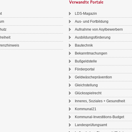
Verwandte Portale
ht
LDS-​Magazin
sum
Aus- und Fort­bil­dung
chutz
Auf­nah­me von Asyl­be­wer­bern
frei­heit
Aus­bil­dungs­för­de­rung
renz­hin­weis
Bau­tech­nik
Be­kannt­ma­chun­gen
Buß­geld­stel­le
För­der­por­tal
Geld­wä­sche­prä­ven­ti­on
Gleich­stel­lung
Glücks­spiel­recht
In­ne­res, So­zia­les + Ge­sund­heit
Kom­mu­nal21
Kommunal-​Investitions-Budget
Lan­des­prü­fungs­amt