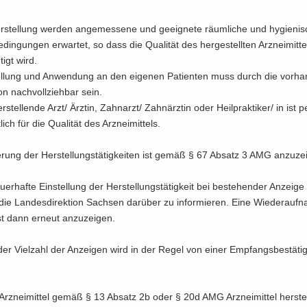
­stel­lung wer­den an­ge­mes­se­ne und ge­eig­ne­te räum­li­che und hy­gie­ni
din­gun­gen er­war­tet, so dass die Qua­li­tät des her­ge­stell­ten Arz­nei­mit­t
­tigt wird.
el­lung und An­wen­dung an den ei­ge­nen Pa­ti­en­ten muss durch die vor­ha
­on nach­voll­zieh­bar sein.
­stel­len­de Arzt/ Ärz­tin, Zahn­arzt/ Zahn­ärz­tin oder Heil­prak­ti­ker/ in ist pe
­lich für die Qua­li­tät des Arz­nei­mit­tels.
rung der Her­stel­lungs­tä­tig­kei­ten ist gemäß § 67 Ab­satz 3 AMG an­zu­zei
­er­haf­te Ein­stel­lung der Her­stel­lungs­tä­tig­keit bei be­stehen­der An­zei­ge
t die Lan­des­di­rek­ti­on Sach­sen dar­über zu in­for­mie­ren. Eine Wie­der­auf
ist dann er­neut an­zu­zei­gen.
er Viel­zahl der An­zei­gen wird in der Regel von einer Emp­fangs­be­stä­ti
z­nei­mit­tel gemäß § 13 Ab­satz 2b oder § 20d AMG Arz­nei­mit­tel her­stel