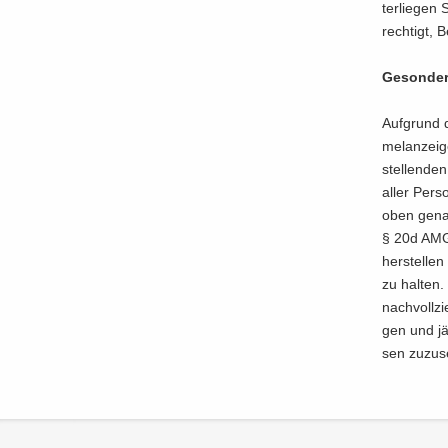
ter­lie­gen
rech­tigt, B
Ge­son­der­
Auf­grund de
mel­an­zei­g
stel­len­de
aller Per­s
oben ge­nan
§ 20d AMG Ar
her­stel­le
zu hal­ten.
nach­voll­zi
gen und jä
sen zu­zu­