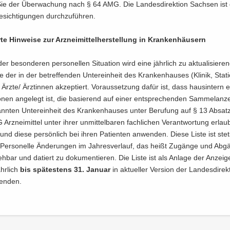
 Sie der Über­wa­chung nach § 64 AMG. Die Lan­des­di­rek­ti­on Sach­sen is
e­sich­ti­gun­gen durch­zu­füh­ren.
te Hin­wei­se zur Arz­nei­mit­tel­her­stel­lung in Kran­ken­häu­sern
r be­son­de­ren per­so­nel­len Si­tua­ti­on wird eine jähr­lich zu ak­tua­li­sie­r
e der in der be­tref­fen­den Un­ter­ein­heit des Kran­ken­hau­ses (Kli­nik, Sta­ti
n Ärzte/ Ärz­tin­nen ak­zep­tiert. Vor­aus­set­zung dafür ist, dass haus­in­tern 
o­nen an­ge­legt ist, die ba­sie­rend auf einer ent­spre­chen­den Sam­mel­an­ze
n­ten Un­ter­ein­heit des Kran­ken­hau­ses unter Be­ru­fung auf § 13 Ab­sa
z­nei­mit­tel unter ihrer un­mit­tel­ba­ren fach­li­chen Ver­ant­wor­tung er­laub­
n und diese per­sön­lich bei ihren Pa­ti­en­ten an­wen­den. Diese Liste ist stets
 Per­so­nel­le Än­de­run­gen im Jah­res­ver­lauf, das heißt Zu­gän­ge und Ab­g
eh­bar und da­tiert zu do­ku­men­tie­ren. Die Liste ist als An­la­ge der An­zei­ge
hr­lich
bis spä­tes­tens 31. Ja­nu­ar
in ak­tu­el­ler Ver­si­on der Lan­des­di­rek
sen­den.