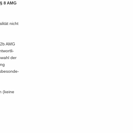
§ 8 AMG
i­tät nicht
s. 2b AMG
­wort­li­
us­wahl der
ung
­be­son­de­
en (keine