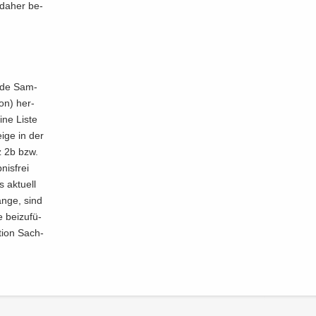
t daher be­
en­de Sam­
­on) her­
eine Liste
i­ge in der
tz 2b bzw.
nis­frei
 ak­tu­ell
än­ge, sind
 bei­zu­fü­
­ti­on Sach­