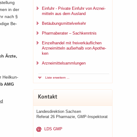
stel­lung
Ein­fuhr - Pri­va­te Ein­fuhr von Arz­nei­
innen in der
mit­teln aus dem Aus­land
ehr nach §
­di­ge Be­
Be­täu­bungs­mit­tel­ver­kehr
Phar­ma­be­ra­ter – Sach­kennt­nis
Ein­zel­han­del mit frei­ver­käuf­li­chen
Arz­nei­mit­teln au­ßer­halb von Apo­the­
ken
rch Ärzte,
Arz­nei­mit­tel­samm­lun­gen
r Heil­kun­
Liste er­wei­tern ...
 2b AMG
Kon­takt
nd
Lan­des­di­rek­ti­on Sach­sen
.
Re­fe­rat 26 Phar­ma­zie, GMP-​Inspektorat
LDS GMP