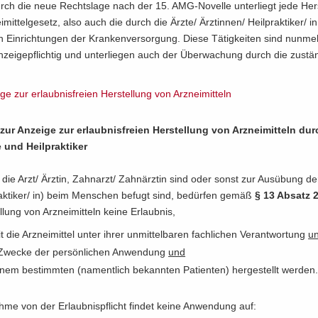
rch die neue Rechts­la­ge nach der 15. AMG-​Novelle un­ter­liegt jede Her­
­mit­tel­ge­setz, also auch die durch die Ärzte/ Ärz­tin­nen/ Heil­prak­ti­ker/ 
n Ein­rich­tun­gen der Kran­ken­ver­sor­gung. Diese Tä­tig­kei­ten sind nun­m
ei­ge­pflich­tig und un­ter­lie­gen auch der Über­wa­chung durch die zu­stän
­ge zur er­laub­nis­frei­en Her­stel­lung von Arz­nei­mit­teln
zur An­zei­ge zur er­laub­nis­frei­en Her­stel­lung von Arz­nei­mit­teln du
 und Heil­prak­ti­ker
 die Arzt/ Ärz­tin, Zahn­arzt/ Zahn­ärz­tin sind oder sonst zur Aus­übung de
ak­ti­ker/ in) beim Men­schen be­fugt sind, be­dür­fen gemäß
§ 13 Ab­satz
­lung von Arz­nei­mit­teln keine Er­laub­nis,
t die Arz­nei­mit­tel unter ihrer un­mit­tel­ba­ren fach­li­chen Ver­ant­wor­tung
u
we­cke der per­sön­li­chen An­wen­dung
und
nem be­stimm­ten (na­ment­lich be­kann­ten Pa­ti­en­ten) her­ge­stellt wer­den
­me von der Er­laub­nis­pflicht fin­det keine An­wen­dung auf: