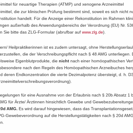
i­mit­tel für neu­ar­ti­ge The­ra­pien (ATMP) und xe­no­ge­ne Arz­nei­mit­tel
i­mit­tel, die zur kli­ni­schen Prü­fung be­stimmt sind, so­weit es sich nicht
­sti­tu­ti­on han­delt. Für die An­zei­ge einer Re­kon­sti­tu­ti­on im Rah­men kli­n
un­gen au­ßer­halb des An­wen­dungs­be­reichs der Ver­ord­nung (EU) Nr. 5
en Sie bitte das ZLG-​Formular (ab­ruf­bar auf
www.​zlg.​de
).
­kern/ Heil­prak­ti­ke­rin­nen ist es zudem un­ter­sagt, ohne Her­stel­lungs­er­lau
 her­zu­stel­len, die der Ver­schrei­bungs­pflicht nach § 48 AMG un­ter­lie­gen
ls­wei­se Ei­gen­blut­pro­duk­te, die
nicht
nach einer ho­möo­pa­thi­schen Ver­
ns­be­son­de­re nach den Re­geln des Ho­möo­pa­thi­schen Arz­nei­bu­ches her­g
 deren End­kon­zen­tra­ti­on die vier­te De­zi­mal­po­tenz über­steigt, d. h. 
z­nei­mit­tel­ver­schrei­bungs­ver­ord­nung).
Re­ge­lun­gen für eine Aus­nah­me von der Er­laub­nis nach § 20b Ab­satz 1
MG für Ärzte/ Ärz­tin­nen hin­sicht­lich Ge­we­be und Ge­we­be­zu­be­rei­tun­ge
20d AMG.
Es wird dar­auf hin­ge­wie­sen, dass das Trans­plan­ta­ti­ons­ge­s
G-​Gewebeverordnung auf die Her­stel­lungs­tä­tig­kei­ten nach § 20d AM
en.