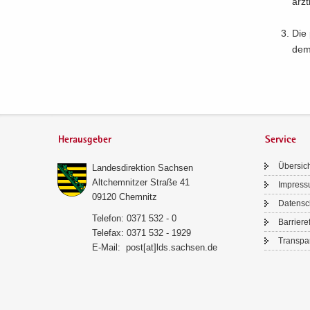
ärzt
Die 
dem 
Herausgeber
Service
Über­sic
Lan­des­di­rek­ti­on Sach­sen
Alt­chem­nit­zer Stra­ße 41
Im­pres­
09120 Chem­nitz
Da­ten­s
Te­le­fon: 0371 532 - 0
Bar­rie­re­
Te­le­fax: 0371 532 - 1929
Trans­pa­
E-​Mail:
post[at]lds.sach­sen.de