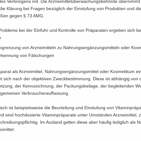
s Ver­brin­gens mit. Die Arz­nei­mit­tel­über­wa­chungs­be­hör­de über­nimm
die Klä­rung bei Fra­gen be­züg­lich der Ein­stu­fung von Pro­duk­ten und d
tö­ßen gegen § 73 AMG.
e Pro­ble­me bei der Ein­fuhr und Kon­trol­le von Prä­pa­ra­ten er­ge­ben sich b
h
­gren­zung von Arz­nei­mit­teln zu Nah­rungs­er­gän­zungs­mit­teln oder Kos­m
r­ken­nung von Fäl­schun­gen
pa­rat als Arz­nei­mit­tel, Nah­rungs­er­gän­zungs­mit­tel oder Kos­me­ti­kum ein
tet sich nach der ob­jek­ti­ven Zweck­be­stim­mung. Diese ist ab­hän­gig von
t­zung, der Kenn­zeich­nung, der Pa­ckungs­bei­la­ge, der be­glei­ten­den W
­ge­mei­nen Ver­brau­cher­auf­fas­sung.
isch ist bei­spiels­wei­se die Be­ur­tei­lung und Ein­stu­fung von Vit­amin­prä­pa
d sind hoch­do­sier­te Vit­amin­prä­pa­ra­te unter Um­stän­den Arz­nei­mit­tel, 
chrei­bungs­pflich­tig. Im Aus­land gel­ten diese aber häu­fig le­dig­lich als 
­mit­tel.