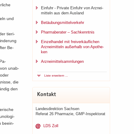
­li­che
Ein­fuhr - Pri­va­te Ein­fuhr von Arz­nei­
mit­teln aus dem Aus­land
teln und
Be­täu­bungs­mit­tel­ver­kehr
Phar­ma­be­ra­ter – Sach­kennt­nis
r tie­ri­
in­de­rung
Ein­zel­han­del mit frei­ver­käuf­li­chen
Arz­nei­mit­teln au­ßer­halb von Apo­the­
­ter Be­
ken
 Pa­
Arz­nei­mit­tel­samm­lun­gen
avon un­ab­
t oder
Liste er­wei­tern ...
nis­se, die
tän­dig den
Kon­takt
Lan­des­di­rek­ti­on Sach­sen
­ri­sche
Re­fe­rat 26 Phar­ma­zie, GMP-​Inspektorat
no­lo­gi­
u be­ein­
LDS Zoll