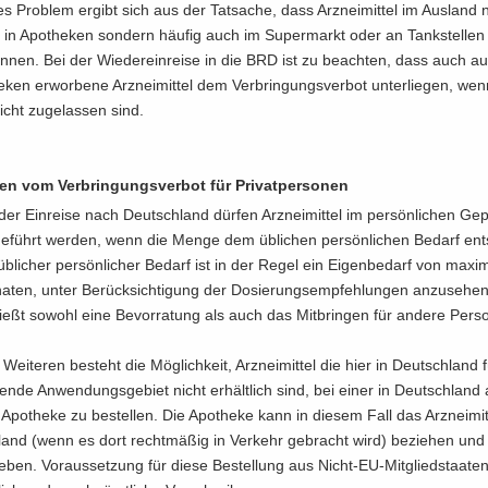
res Pro­blem er­gibt sich aus der Tat­sa­che, dass Arz­nei­mit­tel im Aus­land 
h in Apo­the­ken son­dern häu­fig auch im Su­per­markt oder an Tank­stel­len
­nen. Bei der Wie­der­ein­rei­se in die BRD ist zu be­ach­ten, dass auch au
­ken er­wor­be­ne Arz­nei­mit­tel dem Ver­brin­gungs­ver­bot un­ter­lie­gen, we
cht zu­ge­las­sen sind.
n vom Ver­brin­gungs­ver­bot für Pri­vat­per­so­nen
der Ein­rei­se nach Deutsch­land dür­fen Arz­nei­mit­tel im per­sön­li­chen Ge
ge­führt wer­den, wenn die Menge dem üb­li­chen per­sön­li­chen Be­darf ent­
üb­li­cher per­sön­li­cher Be­darf ist in der Regel ein Ei­gen­be­darf von ma­xi­
a­ten, unter Be­rück­sich­ti­gung der Do­sie­rungs­emp­feh­lun­gen an­zu­se­he
ießt so­wohl eine Be­vor­ra­tung als auch das Mit­brin­gen für an­de­re Per­s
Wei­te­ren be­steht die Mög­lich­keit, Arz­nei­mit­tel die hier in Deutsch­land
­fen­de An­wen­dungs­ge­biet nicht er­hält­lich sind, bei einer in Deutsch­land a
Apo­the­ke zu be­stel­len. Die Apo­the­ke kann in die­sem Fall das Arz­nei­mit
land (wenn es dort recht­mä­ßig in Ver­kehr ge­bracht wird) be­zie­hen und
e­ben. Vor­aus­set­zung für diese Be­stel­lung aus Nicht-​EU-Mitgliedstaaten