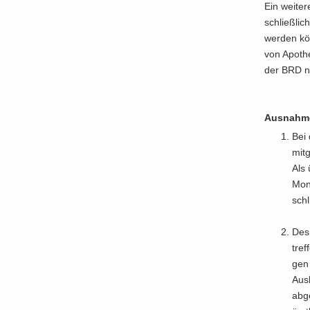
Ein wei­te­
schließ­lic
wer­den kön
von Apo­the
der BRD ni
Aus­nah­me
Bei 
mit­
Als 
Mo­n
schl
Des 
tref
gen 
Aus­
ab­g