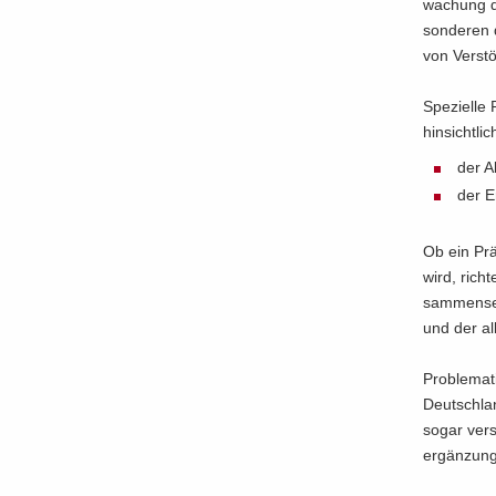
wa­chung de
son­de­ren 
von Ver­s
Spe­zi­el­l
hin­sicht­lic
der Ab
der E
Ob ein Prä­
wird, rich­
sam­men­se
und der all
Pro­ble­ma­t
Deutsch­lan
sogar ver­s
er­gän­zungs