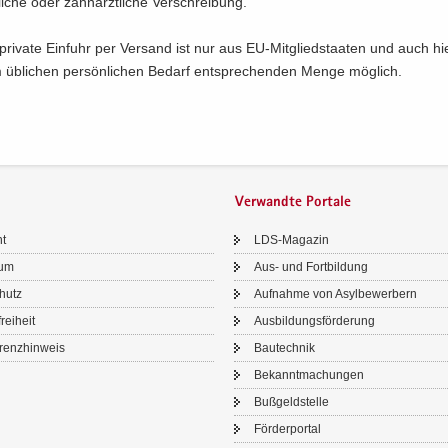
­li­che oder zahn­ärzt­li­che Ver­schrei­bung.
pri­va­te Ein­fuhr per Ver­sand ist nur aus EU-​Mitgliedstaaten und auch hi
üb­li­chen per­sön­li­chen Be­darf ent­spre­chen­den Menge mög­lich.
Verwandte Portale
ht
LDS-​Magazin
sum
Aus- und Fort­bil­dung
chutz
Auf­nah­me von Asyl­be­wer­bern
frei­heit
Aus­bil­dungs­för­de­rung
renz­hin­weis
Bau­tech­nik
Be­kannt­ma­chun­gen
Buß­geld­stel­le
För­der­por­tal