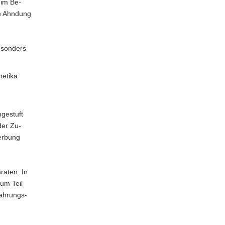
t im Be­
ie Ahn­dung
e­son­ders
e­ti­ka
­ge­stuft
 der Zu­
er­bung
­ra­ten. In
zum Teil
Nah­rungs­