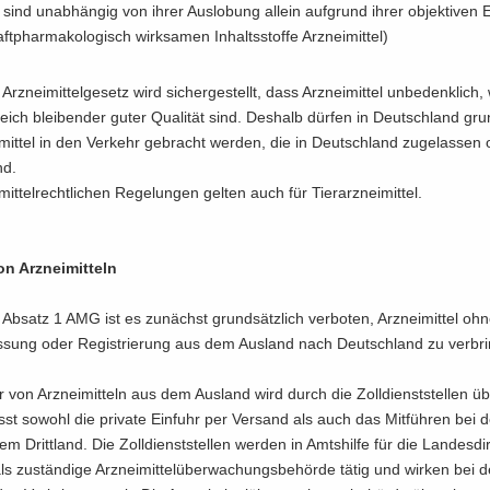
 sind un­ab­hän­gig von ihrer Aus­lo­bung al­lein auf­grund ihrer ob­jek­ti­ven 
ft­phar­ma­ko­lo­gisch wirk­sa­men In­halts­stof­fe Arz­nei­mit­tel)
z­nei­mit­tel­ge­setz wird si­cher­ge­stellt, dass Arz­nei­mit­tel un­be­denk­lich
ich blei­ben­der guter Qua­li­tät sind. Des­halb dür­fen in Deutsch­land grun
­mit­tel in den Ver­kehr ge­bracht wer­den, die in Deutsch­land zu­ge­las­sen
nd.
mit­tel­recht­li­chen Re­ge­lun­gen gel­ten auch für Tier­arz­nei­mit­tel.
n Arz­nei­mit­teln
b­satz 1 AMG ist es zu­nächst grund­sätz­lich ver­bo­ten, Arz­nei­mit­tel oh
s­sung oder Re­gis­trie­rung aus dem Aus­land nach Deutsch­land zu ver­bri
r von Arz­nei­mit­teln aus dem Aus­land wird durch die Zoll­dienst­stel­len ü
st so­wohl die pri­va­te Ein­fuhr per Ver­sand als auch das Mit­füh­ren bei de
 Dritt­land. Die Zoll­dienst­stel­len wer­den in Amts­hil­fe für die Lan­des­di­r
s zu­stän­di­ge Arz­nei­mit­tel­über­wa­chungs­be­hör­de tätig und wir­ken bei 