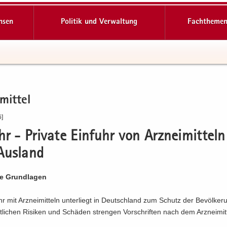
hsen
Politik und Verwaltung
Fachthemen
­mit­tel
6]
hr - Pri­va­te Ein­fuhr von Arz­nei­mit­tel
us­land
he Grund­la­gen
r mit Arz­nei­mit­teln un­ter­liegt in Deutsch­land zum Schutz der Be­völ­ke­
t­li­chen Ri­si­ken und Schä­den stren­gen Vor­schrif­ten nach dem Arz­nei­mit­t