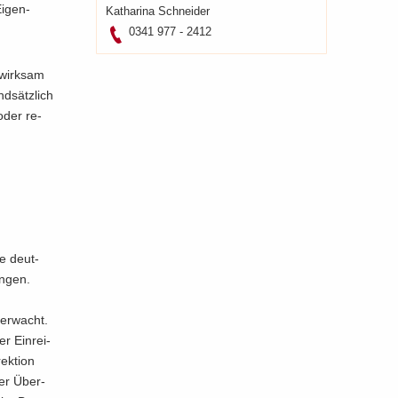
Ei­gen­
Ka­tha­ri­na Schnei­der
0341 977 - 2412
, wirk­sam
d­sätz­lich
 oder re­
ne deut­
n­gen.
ber­wacht.
r Ein­rei­
ek­ti­on
der Über­