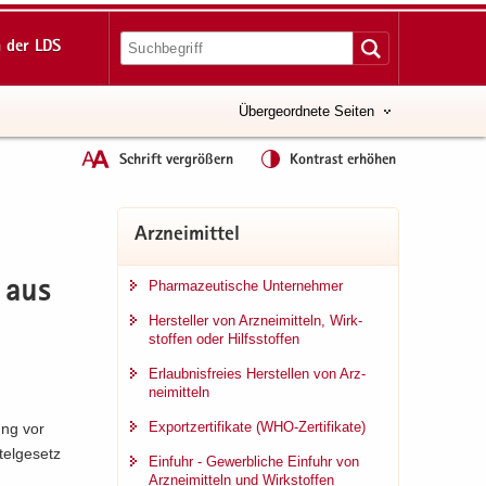
 der LDS
Übergeordnete Seiten
Schrift vergrößern
Kontrast erhöhen
Arz­nei­mit­tel
Phar­ma­zeu­ti­sche Un­ter­neh­mer
n aus
Her­stel­ler von Arz­nei­mit­teln, Wirk­
stof­fen oder Hilfs­stof­fen
Er­laub­nis­frei­es Her­stel­len von Arz­
nei­mit­teln
Ex­port­zer­ti­fi­ka­te (WHO-​Zertifikate)
rung vor
el­ge­setz
Ein­fuhr - Ge­werb­li­che Ein­fuhr von
Arz­nei­mit­teln und Wirk­stof­fen