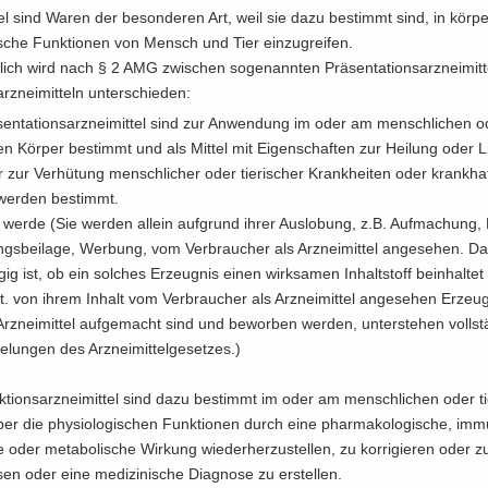
­tel sind Waren der be­son­de­ren Art, weil sie dazu be­stimmt sind, in kör­per
­sche Funk­tio­nen von Mensch und Tier ein­zu­grei­fen.
lich wird nach § 2 AMG zwi­schen so­ge­nann­ten Prä­sen­ta­ti­ons­arz­nei­mit­
arz­nei­mit­teln un­ter­schie­den:
sen­ta­ti­ons­arz­nei­mit­tel sind zur An­wen­dung im oder am mensch­li­chen ode
n Kör­per be­stimmt und als Mit­tel mit Ei­gen­schaf­ten zur Hei­lung oder L
 zur Ver­hü­tung mensch­li­cher oder tie­ri­scher Krank­hei­ten oder krank­haf
er­den be­stimmt.
 werde (Sie wer­den al­lein auf­grund ihrer Aus­lo­bung, z.B. Auf­ma­chung,
gs­bei­la­ge, Wer­bung, vom Ver­brau­cher als Arz­nei­mit­tel an­ge­se­hen. D
gig ist, ob ein sol­ches Er­zeug­nis einen wirk­sa­men In­halt­stoff be­inhal­te
t. von ihrem In­halt vom Ver­brau­cher als Arz­nei­mit­tel an­ge­se­hen Er­zeug­
Arz­nei­mit­tel auf­ge­macht sind und be­wor­ben wer­den, un­ter­ste­hen voll­s
e­lun­gen des Arz­nei­mit­tel­ge­set­zes.)
­ti­ons­arz­nei­mit­tel sind dazu be­stimmt im oder am mensch­li­chen oder tie
per die phy­sio­lo­gi­schen Funk­tio­nen durch eine phar­ma­ko­lo­gi­sche, im­mu­
 oder me­ta­bo­li­sche Wir­kung wie­der­her­zu­stel­len, zu kor­ri­gie­ren oder z
­sen oder eine me­di­zi­ni­sche Dia­gno­se zu er­stel­len.