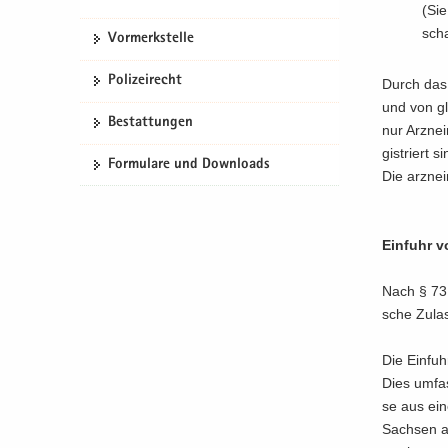
(Sie
scha
Vor­merk­stel­le
Po­li­zei­recht
Durch das Ar
und von gle
Be­stat­tun­gen
nur Arz­nei
gis­triert si
For­mu­la­re und Down­loads
Die arz­nei­
Ein­fuhr vo
Nach § 73 A
sche Zu­la
Die Ein­fuh
Dies um­fas
se aus einem
Sach­sen al