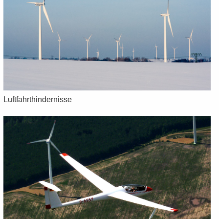
Luft­fahrt­hin­der­nis­se