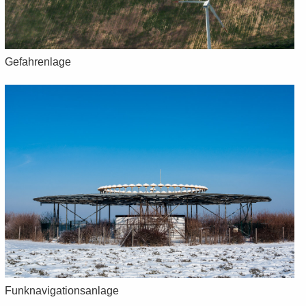
Ge­fah­ren­la­ge
Funk­na­vi­ga­ti­ons­an­la­ge