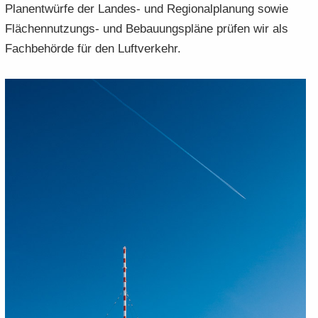
Plan­ent­wür­fe der Landes-​ und Re­gio­nal­pla­nung sowie
Flächennutzungs-​ und Be­bau­ungs­plä­ne prü­fen wir als
Fach­be­hör­de für den Luft­ver­kehr.