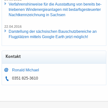
Ver­fah­rens­hin­wei­se für die Aus­stat­tung von be­reits be­
trie­be­nen Wind­ener­gie­an­la­gen mit be­darfs­ge­steu­er­ter
Nacht­kenn­zeich­nung in Sach­sen
22.04.2016
Dar­stel­lung der säch­si­schen Bau­schutz­be­rei­che an
Flug­plät­zen mit­tels Goog­le Earth jetzt mög­lich!
Kon­takt
Ro­nald Mi­cha­el
0351 825-3610