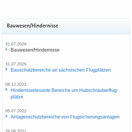
Bau­we­sen/Hin­der­nis­se
31.07.2026
Bau­we­sen/Hin­der­nis­se
31.07.2026
Bau­schutz­be­rei­che an säch­si­schen Flug­plät­zen
08.12.2022
Hin­der­nis­re­le­van­te Be­rei­che um Hub­schrau­ber­flug­
plät­ze
05.07.2022
An­la­gen­schutz­be­rei­che von Flug­si­che­rungs­an­la­gen
26.08.2021