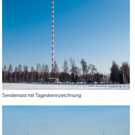
Sen­de­mast mit Ta­ges­kenn­zeich­nung