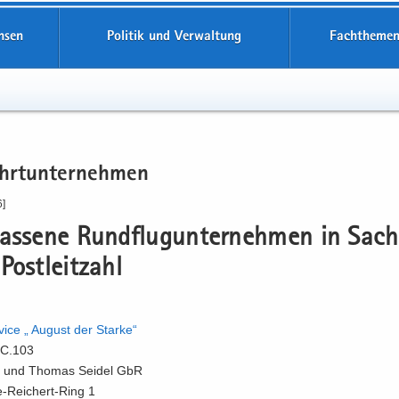
hsen
Politik und Verwaltung
Fachthemen
hrt­un­ter­neh­men
6]
las­se­ne Rund­flug­un­ter­neh­men in Sach
ost­leit­zahl
r­vice „ Au­gust der Star­ke“
C.103
e und Tho­mas Sei­del GbR
-​Reichert-Ring 1