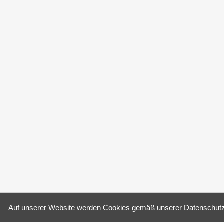
Auf un­se­rer Web­site wer­den Coo­kies gemäß un­se­rer
Da­ten­schutz