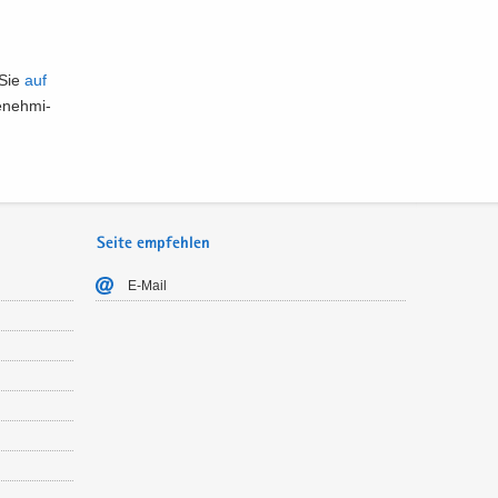
 Sie
auf
­neh­mi­
Seite empfehlen
E-​Mail