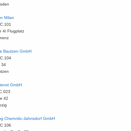
s­den
ter Milan
C.101
4/ Flug­platz
­menz
ice Baut­zen GmbH
C.104
t 34
t­zen
­dienst GmbH
C.023
­ße 42
­zig
­flug Chemnitz-​​Jahnsdorf GmbH
C.106