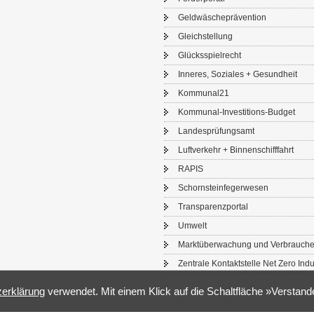
Geld­wä­sche­prä­ven­ti­on
Gleich­stel­lung
Glücks­spiel­recht
In­ne­res, So­zia­les + Ge­sund­heit
Kom­mu­nal21
Kommunal-​Investitions-Budget
Lan­des­prü­fungs­amt
Luft­ver­kehr + Bin­nen­schiff­fahrt
RAPIS
Schorn­stein­fe­ger­we­sen
Trans­pa­renz­por­tal
Um­welt
Markt­über­wa­chung und Ver­brau­che
Zen­tra­le Kon­takt­stel­le Net Zero In­du
­er­klä­rung
ver­wen­det. Mit einem Klick auf die Schalt­flä­che »Ver­stan