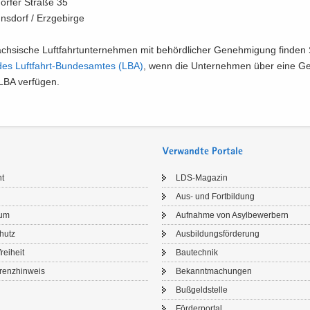
or­fer Stra­ße 35
­dorf / Erz­ge­bir­ge
äch­si­sche Luft­fahrt­un­ter­neh­men mit be­hörd­li­cher Ge­neh­mi­gung fin­den
des Luftfahrt-​​Bundesamtes (LBA)
, wenn die Un­ter­neh­men über eine Ge
BA ver­fü­gen.
Verwandte Portale
ht
LDS-​Magazin
Aus- und Fort­bil­dung
sum
Auf­nah­me von Asyl­be­wer­bern
chutz
Aus­bil­dungs­för­de­rung
frei­heit
Bau­tech­nik
renz­hin­weis
Be­kannt­ma­chun­gen
Buß­geld­stel­le
För­der­por­tal