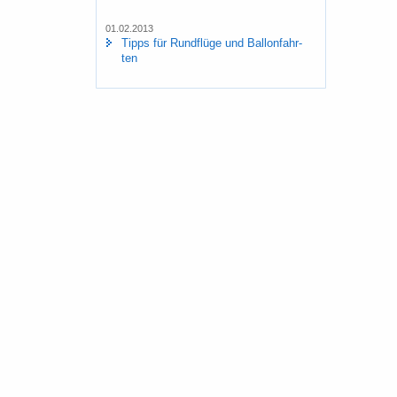
01.02.2013
Tipps für Rund­flü­ge und Bal­lon­fahr­
ten