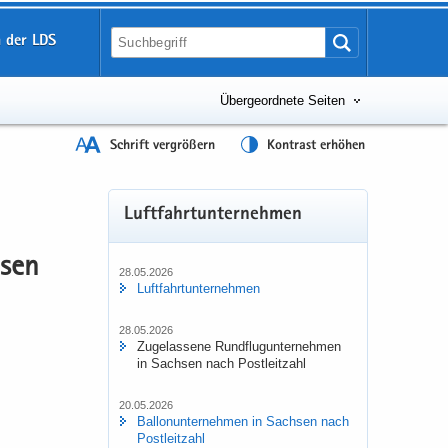
 der LDS
Übergeordnete Seiten
Schrift vergrößern
Kontrast erhöhen
Luft­fahrt­un­ter­neh­men
­sen
28.05.2026
Luft­fahrt­un­ter­neh­men
28.05.2026
Zu­ge­las­se­ne Rund­flug­un­ter­neh­men
in Sach­sen nach Post­leit­zahl
20.05.2026
Bal­lon­un­ter­neh­men in Sach­sen nach
Post­leit­zahl