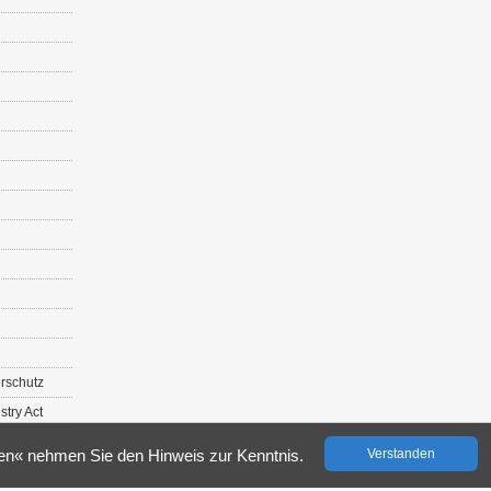
r­schutz
s­try Act
­den« neh­men Sie den Hin­weis zur Kennt­nis.
Ver­stan­den