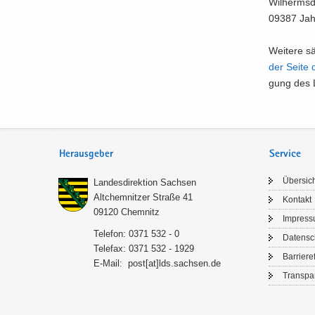
Wil­herms­d
09387 Jahns
Wei­te­re s
der Seite 
gung des L
Herausgeber
Service
Über­sic
Lan­des­di­rek­ti­on Sach­sen
Alt­chem­nit­zer Stra­ße 41
Kon­takt
09120 Chem­nitz
Im­pres­
Te­le­fon: 0371 532 - 0
Da­ten­s
Te­le­fax: 0371 532 - 1929
Bar­rie­re­
E-​Mail:
post[at]lds.sach­sen.de
Trans­pa­