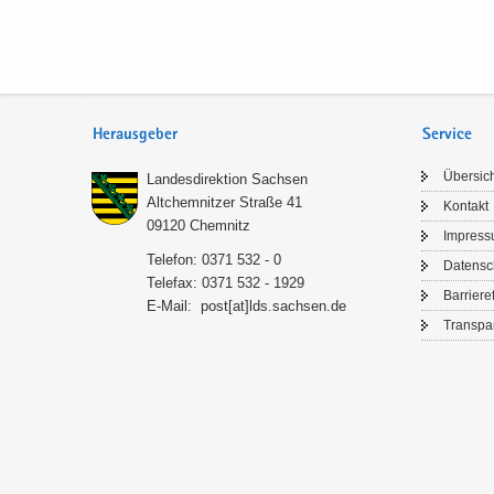
Herausgeber
Service
Über­sic
Lan­des­di­rek­ti­on Sach­sen
Alt­chem­nit­zer Stra­ße 41
Kon­takt
09120 Chem­nitz
Im­pres­
Te­le­fon: 0371 532 - 0
Da­ten­s
Te­le­fax: 0371 532 - 1929
Bar­rie­re­
E-​Mail:
post[at]lds.sach­sen.de
Trans­pa­