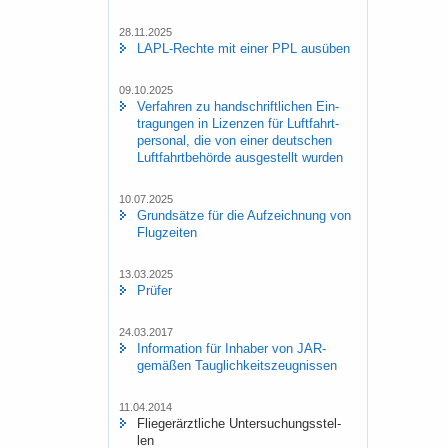
28.11.2025
LAPL-​Rechte mit einer PPL aus­üben
09.10.2025
Ver­fah­ren zu hand­schrift­li­chen Ein­
tra­gun­gen in Li­zen­zen für Luft­fahrt­
per­so­nal, die von einer deut­schen
Luft­fahrt­be­hör­de aus­ge­stellt wur­den
10.07.2025
Grund­sät­ze für die Auf­zeich­nung von
Flug­zei­ten
13.03.2025
Prü­fer
24.03.2017
In­for­ma­ti­on für In­ha­ber von JAR-​
gemäßen Taug­lich­keits­zeug­nis­sen
11.04.2014
Flie­ge­r­ärzt­li­che Un­ter­su­chungs­stel­
len