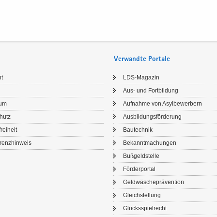
Verwandte Portale
ht
LDS-​Magazin
Aus- und Fort­bil­dung
sum
Auf­nah­me von Asyl­be­wer­bern
chutz
Aus­bil­dungs­för­de­rung
frei­heit
Bau­tech­nik
renz­hin­weis
Be­kannt­ma­chun­gen
Buß­geld­stel­le
För­der­por­tal
Geld­wä­sche­prä­ven­ti­on
Gleich­stel­lung
Glücks­spiel­recht