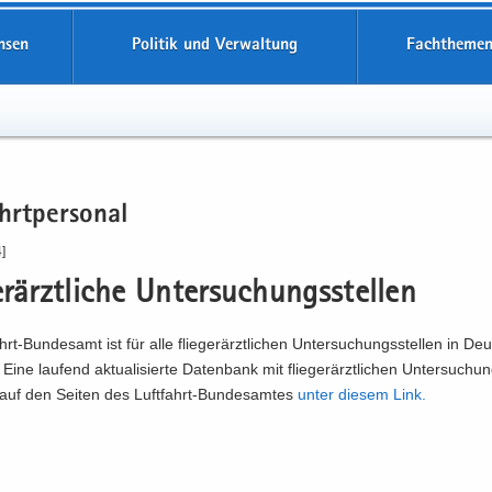
hsen
Politik und Verwaltung
Fachthemen
hrt­per­so­nal
]
e­r­ärzt­li­che Un­ter­su­chungs­stel­len
rt-​Bundesamt ist für alle flie­ge­r­ärzt­li­chen Un­ter­su­chungs­stel­len in De
 Eine lau­fend ak­tua­li­sier­te Da­ten­bank mit flie­ge­r­ärzt­li­chen Un­ter­su­chun
e auf den Sei­ten des Luftfahrt-​Bundesamtes
unter die­sem Link.​