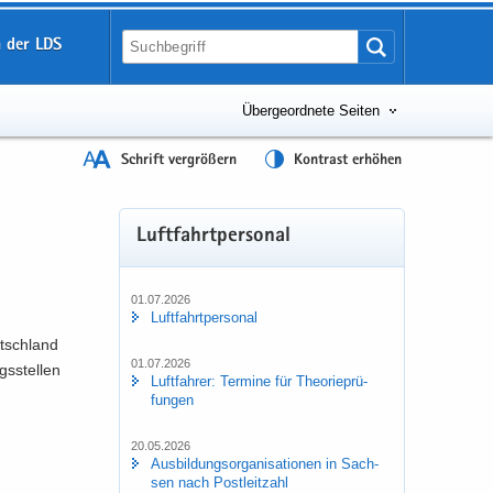
 der LDS
Übergeordnete Seiten
Schrift vergrößern
Kontrast erhöhen
Luft­fahrt­per­so­nal
01.07.2026
Luft­fahrt­per­so­nal
utsch­land
01.07.2026
gs­stel­len
Luft­fah­rer: Ter­mi­ne für Theo­rie­prü­
fun­gen
20.05.2026
Aus­bil­dungs­or­ga­ni­sa­tio­nen in Sach­
sen nach Post­leit­zahl