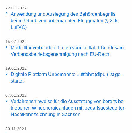
22.07.2022
An­wen­dung und Aus­le­gung des Be­hör­den­be­griffs
beim Be­trieb von un­be­mann­ten Flug­ge­rä­ten (§ 21k
Luft­VO)
15.07.2022
Mo­dell­flug­ver­bän­de er­hal­ten vom Luftfahrt-​Bundesamt
Ver­bands­be­triebs­ge­neh­mi­gung nach EU-​Recht
19.01.2022
Di­gi­ta­le Platt­form Un­be­mann­te Luft­fahrt (dipul) ist ge­
star­tet!
07.01.2022
Ver­fah­rens­hin­wei­se für die Aus­stat­tung von be­reits be­
trie­be­nen Wind­ener­gie­an­la­gen mit be­darfs­ge­steu­er­ter
Nacht­kenn­zeich­nung in Sach­sen
30.11.2021