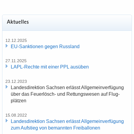
Ak­tu­el­les
12.12.2025
EU-​Sanktionen gegen Russ­land
27.11.2025
LAPL-​Rechte mit einer PPL aus­üben
23.12.2023
Lan­des­di­rek­ti­on Sach­sen er­lässt All­ge­mein­ver­fü­gung
über das Feuerlösch-​ und Ret­tungs­we­sen auf Flug­
plät­zen
15.08.2022
Lan­des­di­rek­ti­on Sach­sen er­lässt All­ge­mein­ver­fü­gung
zum Auf­stieg von be­mann­ten Frei­bal­lo­nen