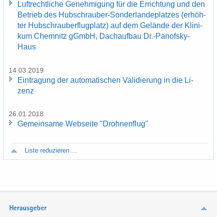
Luft­recht­li­che Ge­neh­mi­gung für die Er­rich­tung und den
Be­trieb des Hubschrauber-​Sonderlandeplatzes (er­höh­
ter Hub­schrau­ber­flug­platz) auf dem Ge­län­de der Kli­ni­
kum Chem­nitz gGmbH, Dach­auf­bau Dr.-​Panofsky-
Haus
14.03.2019
Ein­tra­gung der au­to­ma­ti­schen Va­li­die­rung in die Li­
zenz
26.01.2018
Ge­mein­sa­me Web­sei­te "Droh­nen­flug"
Liste re­du­zie­ren ...
Herausgeber