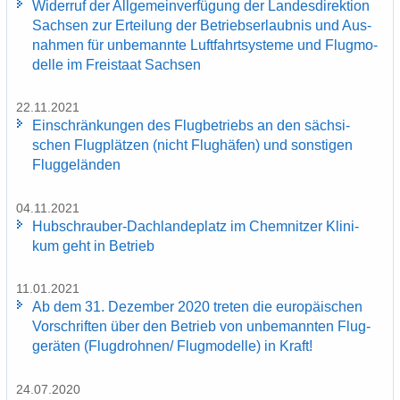
Wi­der­ruf der All­ge­mein­ver­fü­gung der Lan­des­di­rek­ti­on
Sach­sen zur Er­tei­lung der Be­triebs­er­laub­nis und Aus­
nah­men für un­be­mann­te Luft­fahrt­sys­te­me und Flug­mo­
del­le im Frei­staat Sach­sen
22.11.2021
Ein­schrän­kun­gen des Flug­be­triebs an den säch­si­
schen Flug­plät­zen (nicht Flug­hä­fen) und sons­ti­gen
Flug­ge­län­den
04.11.2021
Hubschrauber-​Dachlandeplatz im Chem­nit­zer Kli­ni­
kum geht in Be­trieb
11.01.2021
Ab dem 31. De­zem­ber 2020 tre­ten die eu­ro­päi­schen
Vor­schrif­ten über den Be­trieb von un­be­mann­ten Flug­
ge­rä­ten (Flug­droh­nen/ Flug­mo­del­le) in Kraft!
24.07.2020