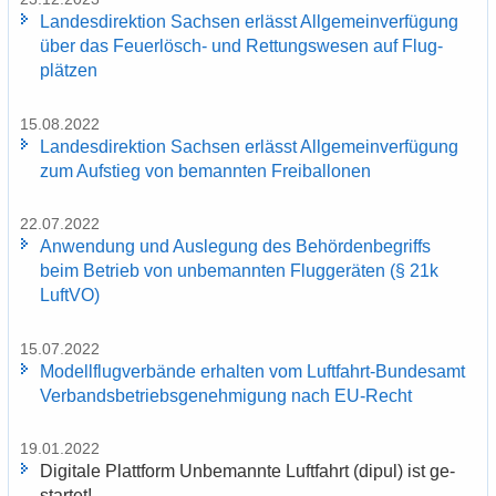
Lan­des­di­rek­ti­on Sach­sen er­lässt All­ge­mein­ver­fü­gung
über das Feuerlösch-​ und Ret­tungs­we­sen auf Flug­
plät­zen
15.08.2022
Lan­des­di­rek­ti­on Sach­sen er­lässt All­ge­mein­ver­fü­gung
zum Auf­stieg von be­mann­ten Frei­bal­lo­nen
22.07.2022
An­wen­dung und Aus­le­gung des Be­hör­den­be­griffs
beim Be­trieb von un­be­mann­ten Flug­ge­rä­ten (§ 21k
Luft­VO)
15.07.2022
Mo­dell­flug­ver­bän­de er­hal­ten vom Luftfahrt-​Bundesamt
Ver­bands­be­triebs­ge­neh­mi­gung nach EU-​Recht
19.01.2022
Di­gi­ta­le Platt­form Un­be­mann­te Luft­fahrt (dipul) ist ge­
star­tet!