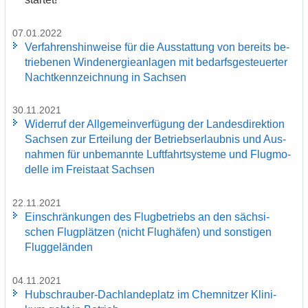
07.01.2022
Ver­fah­rens­hin­wei­se für die Aus­stat­tung von be­reits be­
trie­be­nen Wind­ener­gie­an­la­gen mit be­darfs­ge­steu­er­ter
Nacht­kenn­zeich­nung in Sach­sen
30.11.2021
Wi­der­ruf der All­ge­mein­ver­fü­gung der Lan­des­di­rek­ti­on
Sach­sen zur Er­tei­lung der Be­triebs­er­laub­nis und Aus­
nah­men für un­be­mann­te Luft­fahrt­sys­te­me und Flug­mo­
del­le im Frei­staat Sach­sen
22.11.2021
Ein­schrän­kun­gen des Flug­be­triebs an den säch­si­
schen Flug­plät­zen (nicht Flug­hä­fen) und sons­ti­gen
Flug­ge­län­den
04.11.2021
Hubschrauber-​Dachlandeplatz im Chem­nit­zer Kli­ni­