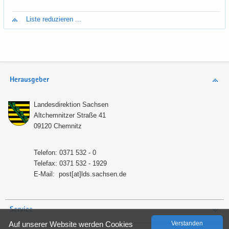
Liste re­du­zie­ren ...
Herausgeber
Lan­des­di­rek­ti­on Sach­sen
Alt­chem­nit­zer Stra­ße 41
09120 Chem­nitz
Te­le­fon: 0371 532 - 0
Te­le­fax: 0371 532 - 1929
E-​Mail:
post[at]lds.sach­sen.de
Service
Auf un­se­rer Web­site wer­den Coo­kies
Ver­stan­den