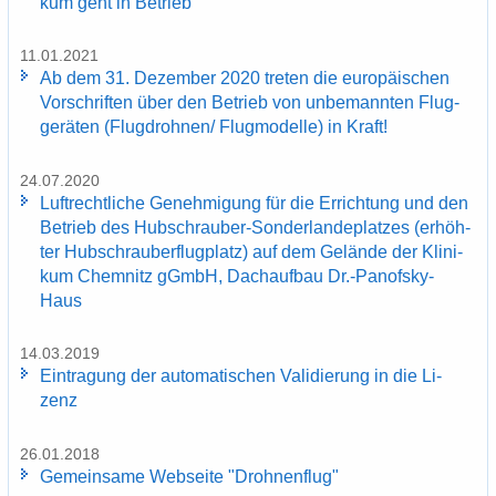
kum geht in Be­trieb
11.01.2021
Ab dem 31. De­zem­ber 2020 tre­ten die eu­ro­päi­schen
Vor­schrif­ten über den Be­trieb von un­be­mann­ten Flug­
ge­rä­ten (Flug­droh­nen/ Flug­mo­del­le) in Kraft!
24.07.2020
Luft­recht­li­che Ge­neh­mi­gung für die Er­rich­tung und den
Be­trieb des Hubschrauber-​Sonderlandeplatzes (er­höh­
ter Hub­schrau­ber­flug­platz) auf dem Ge­län­de der Kli­ni­
kum Chem­nitz gGmbH, Dach­auf­bau Dr.-​Panofsky-
Haus
14.03.2019
Ein­tra­gung der au­to­ma­ti­schen Va­li­die­rung in die Li­
zenz
26.01.2018
Ge­mein­sa­me Web­sei­te "Droh­nen­flug"