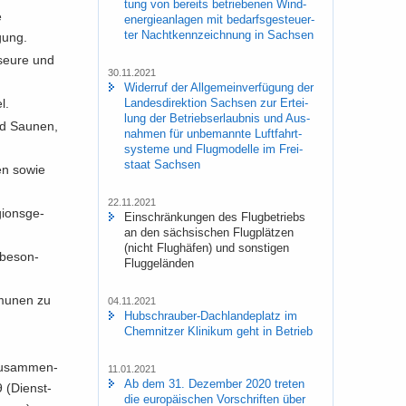
tung von be­reits be­trie­be­nen Wind­
e
ener­gie­an­la­gen mit be­darfs­ge­steu­er­
ter Nacht­kenn­zeich­nung in Sach­sen
gung.
­seu­re und
30.11.2021
Wi­der­ruf der All­ge­mein­ver­fü­gung der
Lan­des­di­rek­ti­on Sach­sen zur Er­tei­
l.
lung der Be­triebs­er­laub­nis und Aus­
und Sau­nen,
nah­men für un­be­mann­te Luft­fahrt­
sys­te­me und Flug­mo­del­le im Frei­
staat Sach­sen
sen sowie
22.11.2021
i­ons­ge­
Ein­schrän­kun­gen des Flug­be­triebs
an den säch­si­schen Flug­plät­zen
(nicht Flug­hä­fen) und sons­ti­gen
 be­son­
Flug­ge­län­den
mu­nen zu
04.11.2021
Hubschrauber-​Dachlandeplatz im
Chem­nit­zer Kli­ni­kum geht in Be­trieb
Zu­sam­men­
11.01.2021
Ab dem 31. De­zem­ber 2020 tre­ten
9 (Dienst­
die eu­ro­päi­schen Vor­schrif­ten über