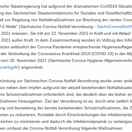
­sche Staats­re­gie­rung hat auf­grund der dra­ma­ti­schen CoVID19-​Situati
ng des Säch­si­schen Staats­mi­nis­te­ri­ums für So­zia­les und Ge­sell­schaft­l
t zur Re­ge­lung von Not­fall­maß­nah­men zur Bre­chung der vier­ten Co­ro­n
2-​Welle“ (Säch­si­sche Corona-​Notfall-Verordnung -
Sächs­Coro­na­Not­
 2021 er­las­sen. Sie tritt am 22. No­vem­ber 2021 in Kraft und mit Ab­lauf
 2021 außer Kraft. In dem Zu­sam­men­hang wur­den im Voll­zug des In­fek­
et­zes an­läss­lich der Corona-​Pandemie ent­spre­chen­de Hy­gie­ne­auf­la­g
 der Ver­brei­tung der Co­ro­na­vi­rus Krankheit-​2019 (COVID-​19) in der All
g vom 20. No­vem­ber 2021 (Säch­si­sche Corona-​Hygiene-Allgemeinverf
­na­Hy­gAV
) an­ge­ord­net.
grün­dung zur Säch­si­schen Corona-​Notfall-Verordnung wurde unter an­d
ass neben dem Imp­fen auf­grund der ak­tu­ell be­stehen­den Not­fall­si­tua­ti­
­re Schutz­maß­nah­men er­for­der­lich sind, die deut­lich über die bis­her er­g
nah­men hin­aus­ge­hen. Ziel der Ver­ord­nung ist es, durch eine zeit­lich be­
fung und Aus­wei­tung der be­reits be­stehen­den Schutz­maß­nah­men, die 
io­nen zu re­du­zie­ren, Kon­tak­te durch Ein­schrän­kun­gen bei in­fek­ti­ons­träc
rei­chen zu mi­ni­mie­ren und da­durch die In­fek­ti­ons­dy­na­mik zu ver­lang­
­chen um­fasst die Corona-​Notfall-Verordnung fol­gen­de Maß­nah­men: