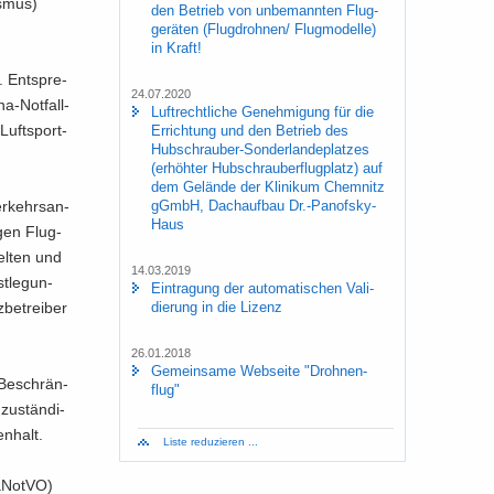
s­mus)
den Be­trieb von un­be­mann­ten Flug­
ge­rä­ten (Flug­droh­nen/ Flug­mo­del­le)
in Kraft!
n. Ent­spre­
24.07.2020
a-​Notfall-
Luft­recht­li­che Ge­neh­mi­gung für die
Luft­sport­
Er­rich­tung und den Be­trieb des
Hubschrauber-​Sonderlandeplatzes
(er­höh­ter Hub­schrau­ber­flug­platz) auf
dem Ge­län­de der Kli­ni­kum Chem­nitz
gGmbH, Dach­auf­bau Dr.-​Panofsky-
r­kehrs­an­
Haus
­gen Flug­
el­ten und
14.03.2019
t­le­gun­
Ein­tra­gung der au­to­ma­ti­schen Va­li­
die­rung in die Li­zenz
be­trei­ber
26.01.2018
Ge­mein­sa­me Web­sei­te "Droh­nen­
 Be­schrän­
flug"
u­stän­di­
n­halt.
Liste re­du­zie­ren ...
­Not­VO)