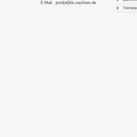
E-​Mail:
post[at]lds.sach­sen.de
Trans­pa­