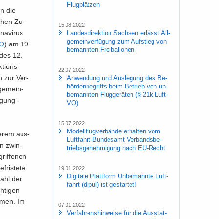
Flug­plät­zen
on die
i­chen Zu­
15.08.2022
a­vi­rus
Lan­des­di­rek­ti­on Sach­sen er­lässt All­
ge­mein­ver­fü­gung zum Auf­stieg von
VO
) am 19.
be­mann­ten Frei­bal­lo­nen
 des 12.
ti­ons­
22.07.2022
en zur Ver­
An­wen­dung und Aus­le­gung des Be­
hör­den­be­griffs beim Be­trieb von un­
­ge­mein­
be­mann­ten Flug­ge­rä­ten (§ 21k Luft­
ügung -
VO)
15.07.2022
Mo­dell­flug­ver­bän­de er­hal­ten vom
e­rem aus­
Luftfahrt-​Bundesamt Ver­bands­be­
on zwin­
triebs­ge­neh­mi­gung nach EU-​Recht
rif­fe­nen
fris­te­te
19.01.2022
Di­gi­ta­le Platt­form Un­be­mann­te Luft­
Zahl der
fahrt (dipul) ist ge­star­tet!
h­ti­gen
sa­men. Im
07.01.2022
Ver­fah­rens­hin­wei­se für die Aus­stat­