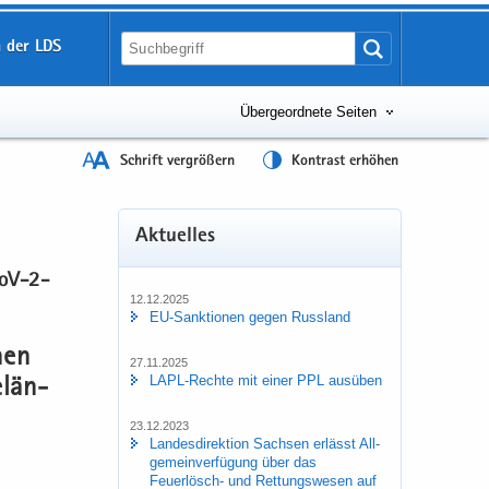
 der LDS
Übergeordnete Seiten
Schrift vergrößern
Kontrast erhöhen
Ak­tu­el­les
CoV-2-​
12.12.2025
EU-​Sanktionen gegen Russ­land
hen
27.11.2025
LAPL-​Rechte mit einer PPL aus­üben
­län­
23.12.2023
Lan­des­di­rek­ti­on Sach­sen er­lässt All­
ge­mein­ver­fü­gung über das
Feuerlösch-​ und Ret­tungs­we­sen auf