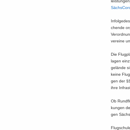
leis­tun­ge
Sächs­Coro
In­fol­ge­de
chen­de or­
Verordnung 
ver­ei­ne un
Die Flug­pl
la­gen ein­
ge­län­de s
keine Flug­
gen der §§ 
ihre In­fra­
Ob Rund­flü
kun­gen der
gen Säch­si
Flug­schu­