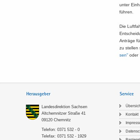
unter Ein­h
füh­ren.
Die Luft­fa
Ent­schei­
An­trä­ge f
zu stel­len
sen"
oder ü
Herausgeber
Service
Über­sic
Lan­des­di­rek­ti­on Sach­sen
Alt­chem­nit­zer Stra­ße 41
Kon­takt
09120 Chem­nitz
Im­pres­
Te­le­fon: 0371 532 - 0
Da­ten­s
Te­le­fax: 0371 532 - 1929
Bar­rie­re­