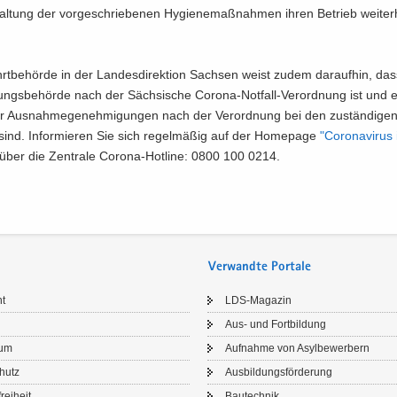
al­tung der vor­ge­schrie­be­nen Hy­gie­ne­maß­nah­men ihren Be­trieb wei­ter
hrt­be­hör­de in der Lan­des­di­rek­ti­on Sach­sen weist zudem dar­auf­hin, das
dungs­be­hör­de nach der Säch­si­sche Corona-​Notfall-Verordnung ist und et
ür Aus­nah­me­ge­neh­mi­gun­gen nach der Ver­ord­nung bei den zu­stän­di­gen
 sind. In­for­mie­ren Sie sich re­gel­mä­ßig auf der Home­page
"Co­ro­na­vi­ru
ber die Zen­tra­le Corona-​Hotline: 0800 100 0214.
Verwandte Portale
ht
LDS-​Magazin
Aus- und Fort­bil­dung
sum
Auf­nah­me von Asyl­be­wer­bern
chutz
Aus­bil­dungs­för­de­rung
frei­heit
Bau­tech­nik