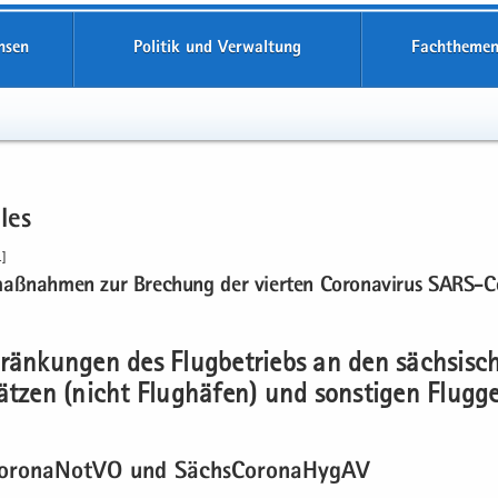
hsen
Politik und Verwaltung
Fachthemen
­les
]
maß­nah­men zur Bre­chung der vier­ten Co­ro­na­vi­rus SARS-​
rän­kun­gen des Flug­be­triebs an den säch­si­sc
ät­zen (nicht Flug­hä­fen) und sons­ti­gen Flug­ge
oro­na­Not­VO und Sächs­Coro­na­Hy­gAV