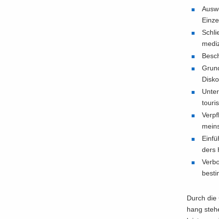
Aus­we
Einze
Schlie
me­di­
Be­sc
Grund­
Dis­k
Un­te
tou­ri
Ver­pf
mein­s
Ein­fü
ders 
Ver­b
be­sti
Durch die 
hang ste­he