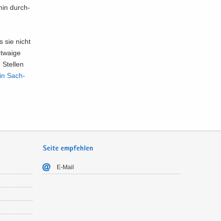
­hin durch­
s sie nicht
­wa­ige
 Stel­len
s in Sach­
Seite empfehlen
E-​Mail