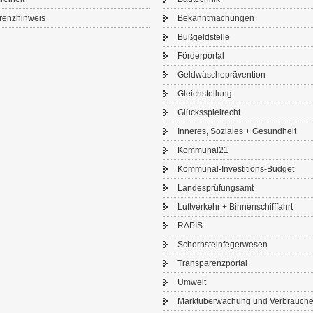
renz­hin­weis
Be­kannt­ma­chun­gen
Buß­geld­stel­le
För­der­por­tal
Geld­wä­sche­prä­ven­ti­on
Gleich­stel­lung
Glücks­spiel­recht
In­ne­res, So­zia­les + Ge­sund­heit
Kom­mu­nal21
Kommunal-​Investitions-Budget
Lan­des­prü­fungs­amt
Luft­ver­kehr + Bin­nen­schiff­fahrt
RAPIS
Schorn­stein­fe­ger­we­sen
Trans­pa­renz­por­tal
Um­welt
Markt­über­wa­chung und Ver­brau­che