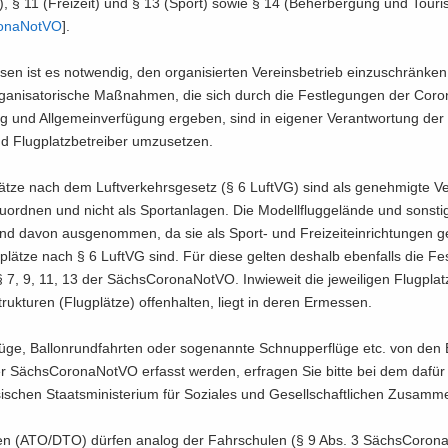
n), § 11 (Frei­zeit) und § 13 (Sport) sowie § 14 (Be­her­ber­gung und Tou­ri
­na­Not­VO
].
s­sen ist es not­wen­dig, den or­ga­ni­sier­ten Ver­eins­be­trieb ein­zu­schrän­ke
ga­ni­sa­to­ri­sche Maß­nah­men, die sich durch die Fest­le­gun­gen der Coron
und All­ge­mein­ver­fü­gung er­ge­ben, sind in ei­ge­ner Ver­ant­wor­tung der 
d Flug­platz­be­trei­ber um­zu­set­zen.
ät­ze nach dem Luft­ver­kehrs­ge­setz (§ 6 LuftVG) sind als ge­neh­mig­te Ve
zu­ord­nen und nicht als Sport­an­la­gen. Die Mo­dell­flug­ge­län­de und sons­ti
ind davon aus­ge­nom­men, da sie als Sport-​ und Frei­zeit­ein­rich­tun­gen g
plät­ze nach § 6 LuftVG sind. Für diese gel­ten des­halb eben­falls die Fes
7, 9, 11, 13 der Sächs­Coro­na­Not­VO. In­wie­weit die je­wei­li­gen Flug­platz­
struk­tu­ren (Flug­plät­ze) of­fen­hal­ten, liegt in deren Er­mes­sen.
­ge, Bal­lon­rund­fahr­ten oder so­ge­nann­te Schnup­per­flü­ge etc. von den
 Sächs­Coro­na­Not­VO er­fasst wer­den, er­fra­gen Sie bitte bei dem dafür z
­schen Staats­mi­nis­te­ri­um für So­zia­les und Ge­sell­schaft­li­chen Zu­sam­me
len (ATO/DTO) dür­fen ana­log der Fahr­schu­len (§ 9 Abs. 3 Sächs­Coro­na