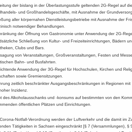
i­tung der bis­lang in der Über­las­tungs­stu­fe gel­ten­den 2G-​Regel auf di
lhandels-​ und Groß­han­dels­ge­schäf­te, mit Aus­nah­me der Grund­ver­sor­
­ßung aller kör­per­na­hen Dienst­leis­tungs­be­trie­be mit Aus­nah­me der Fri
zi­nisch not­wen­di­ger Be­hand­lun­gen.
hrän­kung der Öff­nung von Gas­tro­no­mie unter An­wen­dung der 2G-​Rege
sätz­li­che Schlie­ßung von Kultur-​ und Frei­zeit­ein­rich­tun­gen, Bä­dern 
o­the­ken, Clubs und Bars.
r­sa­gung von Ver­an­stal­tun­gen, Groß­ver­an­stal­tun­gen, Fes­ten und Mes­
s­ti­schen Bahn- und Bus­fahr­ten.
lich­ten­de An­wen­dung der 3G-​Regel für Hoch­schu­len, Kir­chen und Re­li­g
chaf­ten sowie Gre­mi­en­sit­zun­gen.
h­rung zeit­lich be­schränk­ter Aus­gangs­be­schrän­kun­gen in Re­gio­nen mit
hoher In­zi­denz.
ot des Al­ko­hol­aus­schanks und -​konsums auf be­stimm­ten von den Kom­
m­men­den öf­fent­li­chen Plät­zen und Ein­rich­tun­gen.
Corona-​Notfall-Verordnung wer­den der Luft­ver­kehr und die damit im 
n­den Tä­tig­kei­ten in Sach­sen ein­ge­schränkt [§ 7 (Ver­samm­lun­gen), § 