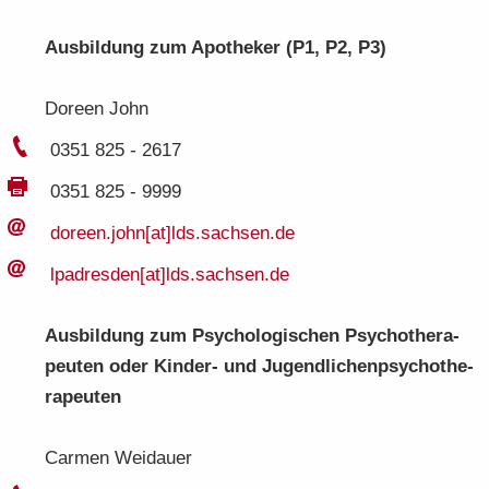
Aus­bil­dung zum Apo­the­ker (P1, P2, P3)
Do­reen John
0351 825 - 2617
0351 825 - 9999
do­reen.​john[at]lds.​sachsen.​de
lp­adres­den[at]lds.​sachsen.​de
Aus­bil­dung zum Psy­cho­lo­gi­schen Psy­cho­the­ra­
peu­ten oder Kinder-​ und Ju­gend­li­chen­psy­cho­the­
ra­peu­ten
Car­men Weidau­er