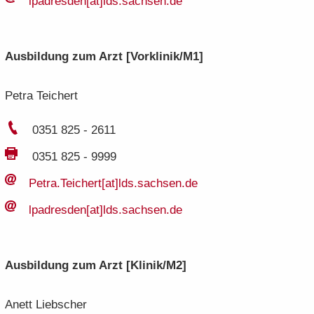
lp­adres­den[at]lds.​sachsen.​de
Aus­bil­dung zum Arzt [Vor­kli­nik/M1]
Petra Tei­chert
0351 825 - 2611
0351 825 - 9999
Petra.​Teichert[at]lds.​sachsen.​de
lp­adres­den[at]lds.​sachsen.​de
Aus­bil­dung zum Arzt
[Kli­nik/M2]
Anett Lieb­scher