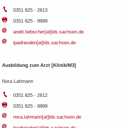
0351 825 - 2613
0351 825 - 9999
anett.​liebscher[at]lds.​sachsen.​de
lp­adres­den[at]lds.​sachsen.​de
Aus­bil­dung zum Arzt [Kli­nik/M3]
Nora Lah­mann
0351 825 - 2612
0351 825 - 9999
nora.​lahmann[at]lds.​sachsen.​de
lp­adres­den[at]lds.​sachsen.​de