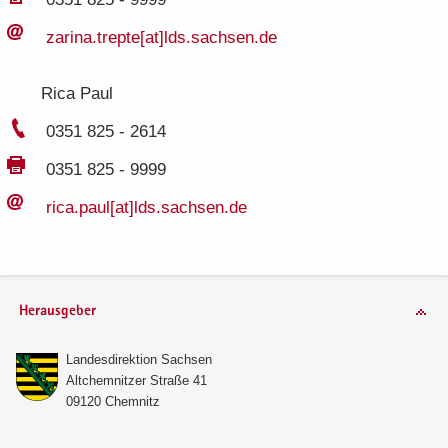
za­ri­na.​trepte[at]lds.​sachsen.​de
Rica Paul
0351 825 - 2614
0351 825 - 9999
rica.​paul[at]lds.​sachsen.​de
Herausgeber
Lan­des­di­rek­ti­on Sach­sen
Alt­chem­nit­zer Stra­ße 41
09120 Chem­nitz