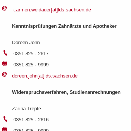
car­men.​weidauer[at]lds.​sachsen.​de
Kennt­nis­prü­fun­gen Zahn­ärz­te und Apo­the­ker
Do­reen John
0351 825 - 2617
0351 825 - 9999
do­reen.​john[at]lds.​sachsen.​de
Wi­der­spruchs­ver­fah­ren, Stu­di­en­an­rech­nun­gen
Za­ri­na Trep­te
0351 825 - 2616
0351 825 - 9999