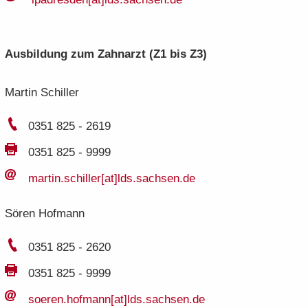
Aus­bil­dung zum Zahn­arzt (Z1 bis Z3)
Mar­tin Schil­ler
0351 825 - 2619
0351 825 - 9999
mar­tin.​schiller[at]lds.​sachsen.​de
Sören Hof­mann
0351 825 - 2620
0351 825 - 9999
soe­ren.​hofmann[at]lds.​sachsen.​de