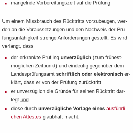
man­geln­de Vor­be­rei­tungs­zeit auf die Prü­fung
Um einem Miss­brauch des Rück­tritts vor­zu­beu­gen, wer­
den an die Vor­aus­set­zun­gen und den Nach­weis der Prü­
fungs­un­fä­hig­keit stren­ge An­for­de­run­gen ge­stellt. Es wird
ver­langt, dass
der er­krank­te Prüf­ling
un­ver­züg­lich
(zum frü­hest­
mög­li­chen Zeit­punkt) und ein­deu­tig ge­gen­über dem
Lan­des­prü­fungs­amt
schrift­lich oder elek­tro­nisch
er­
klärt, dass er von der Prü­fung zu­rück­tritt
er un­ver­züg­lich die Grün­de für sei­nen Rück­tritt dar­
legt
und
diese durch
un­ver­züg­li­che Vor­la­ge eines
aus­führ­li­
chen At­tes­tes
glaub­haft macht.