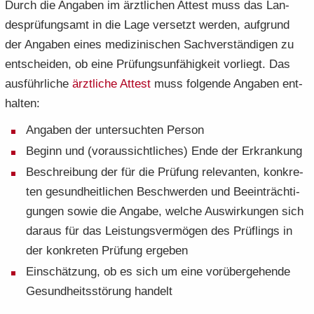
Durch die An­ga­ben im ärzt­li­chen At­test muss das Lan­
des­prü­fungs­amt in die Lage ver­setzt wer­den, auf­grund
der An­ga­ben eines me­di­zi­ni­schen Sach­ver­stän­di­gen zu
ent­schei­den, ob eine Prü­fungs­un­fä­hig­keit vor­liegt. Das
aus­führ­li­che
ärzt­li­che At­test
muss fol­gen­de An­ga­ben ent­
hal­ten:
An­ga­ben der un­ter­such­ten Per­son
Be­ginn und (vor­aus­sicht­li­ches) Ende der Er­kran­kung
Be­schrei­bung der für die Prü­fung re­le­van­ten, kon­kre­
ten ge­sund­heit­li­chen Be­schwer­den und Be­ein­träch­ti­
gun­gen sowie die An­ga­be, wel­che Aus­wir­kun­gen sich
dar­aus für das Leis­tungs­ver­mö­gen des Prüf­lings in
der kon­kre­ten Prü­fung er­ge­ben
Ein­schät­zung, ob es sich um eine vor­über­ge­hen­de
Ge­sund­heits­stö­rung han­delt