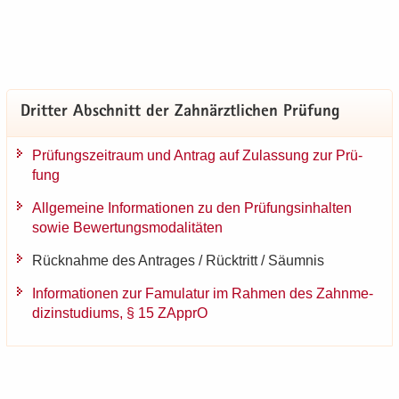
Drit­ter Ab­schnitt der Zahn­ärzt­li­chen Prü­fung
Prü­fungs­zeit­raum und An­trag auf Zu­las­sung zur Prü­
fung
All­ge­mei­ne In­for­ma­tio­nen zu den Prü­fungs­in­hal­ten
sowie Be­wer­tungs­mo­da­li­tä­ten
Rück­nah­me des An­tra­ges / Rück­tritt / Säum­nis
In­for­ma­tio­nen zur Famu­la­tur im Rah­men des Zahn­me­
di­zin­stu­di­ums, § 15 ZAp­prO