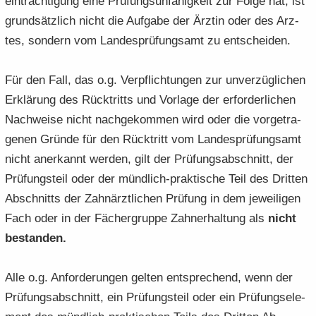
ein­träch­ti­gung eine Prü­fungs­un­fä­hig­keit zur Folge hat, ist
grund­sätz­lich nicht die Auf­ga­be der Ärz­tin oder des Arz­
tes, son­dern vom Lan­des­prü­fungs­amt zu ent­schei­den.
Für den Fall, das o.g. Ver­pflich­tun­gen zur un­ver­züg­li­chen
Er­klä­rung des Rück­tritts und Vor­la­ge der er­for­der­li­chen
Nach­wei­se nicht nach­ge­kom­men wird oder die vor­ge­tra­
ge­nen Grün­de für den Rück­tritt vom Lan­des­prü­fungs­amt
nicht an­er­kannt wer­den, gilt der Prü­fungs­ab­schnitt, der
Prü­fungs­teil oder der mündlich-​praktische Teil des Drit­ten
Ab­schnitts der Zahn­ärzt­li­chen Prü­fung in dem je­wei­li­gen
Fach oder in der Fä­cher­grup­pe Zahnerhal­tung als
nicht
be­stan­den.
Alle o.g. An­for­de­run­gen gel­ten ent­spre­chend, wenn der
Prü­fungs­ab­schnitt, ein Prü­fungs­teil oder ein Prü­fungs­ele­