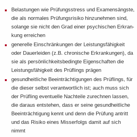
Be­las­tun­gen wie Prü­fungs­stress und Ex­amens­ängs­te,
die als nor­ma­les Prü­fungs­ri­si­ko hin­zu­neh­men sind,
so­lan­ge sie nicht den Grad einer psy­chi­schen Er­kran­
kung er­rei­chen
ge­ne­rel­le Ein­schrän­kun­gen der Leis­tungs­fä­hig­keit
oder Dau­er­lei­den (z.B. chro­ni­sche Er­kran­kun­gen), da
sie als per­sön­lich­keits­be­ding­te Ei­gen­schaf­ten die
Leis­tungs­fä­hig­keit des Prüf­lings prä­gen
ge­sund­heit­li­che Be­ein­träch­ti­gun­gen des Prüf­lings, für
die die­ser selbst ver­ant­wort­lich ist; auch muss sich
der Prüf­ling even­tu­el­le Nach­tei­le zu­rech­nen las­sen,
die dar­aus ent­ste­hen, dass er seine ge­sund­heit­li­che
Be­ein­träch­ti­gung kennt und denn die Prü­fung an­tritt
und das Ri­si­ko eines Miss­erfolgs damit auf sich
nimmt