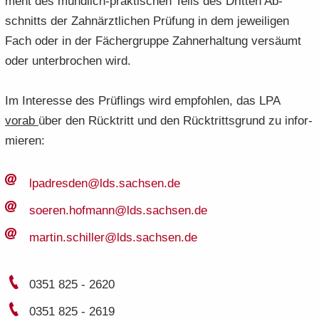
ment des mündlich-​praktischen Teils des Drit­ten Ab­
schnitts der Zahn­ärzt­li­chen Prü­fung in dem je­wei­li­gen
Fach oder in der Fä­cher­grup­pe Zahnerhal­tung ver­säumt
oder un­ter­bro­chen wird.
Im In­ter­es­se des Prüf­lings wird emp­foh­len, das LPA
vorab
über den Rück­tritt und den Rück­tritts­grund zu in­for­
mie­ren:
lp­adres­den@lds.​sachsen.​de
soe­ren.​hofmann@lds.​sachsen.​de
mar­tin.​schiller@lds.​sachsen.​de
0351 825 - 2620
0351 825 - 2619