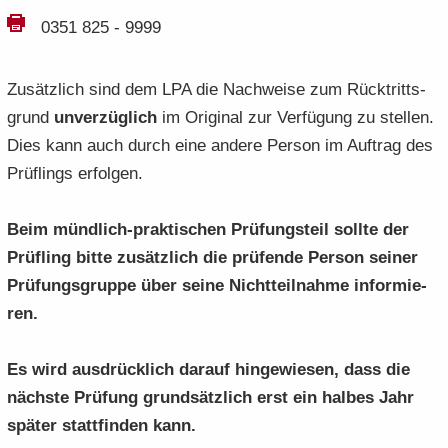
0351 825 - 9999
Zu­sätz­lich sind dem LPA die Nach­wei­se zum Rück­tritts­
grund
un­ver­züg­lich
im Ori­gi­nal zur Ver­fü­gung zu stel­len.
Dies kann auch durch eine an­de­re Per­son im Auf­trag des
Prüf­lings er­fol­gen.
Beim mündlich-​praktischen Prü­fungs­teil soll­te der
Prüf­ling bitte zu­sätz­lich die prü­fen­de Per­son sei­ner
Prü­fungs­grup­pe über seine Nicht­teil­nah­me in­for­mie­
ren.
Es wird aus­drück­lich dar­auf hin­ge­wie­sen, dass die
nächs­te Prü­fung grund­sätz­lich erst ein hal­bes Jahr
spä­ter statt­fin­den kann.