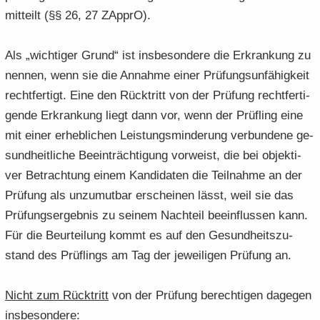
mit­teilt (§§ 26, 27 ZAp­prO).
Als „wich­ti­ger Grund“ ist ins­be­son­de­re die Er­kran­kung zu
nen­nen, wenn sie die An­nah­me einer Prü­fungs­un­fä­hig­keit
recht­fer­tigt. Eine den Rück­tritt von der Prü­fung recht­fer­ti­
gen­de Er­kran­kung liegt dann vor, wenn der Prüf­ling eine
mit einer er­heb­li­chen Leis­tungs­min­de­rung ver­bun­de­ne ge­
sund­heit­li­che Be­ein­träch­ti­gung vor­weist, die bei ob­jek­ti­
ver Be­trach­tung einem Kan­di­da­ten die Teil­nah­me an der
Prü­fung als un­zu­mut­bar er­schei­nen lässt, weil sie das
Prü­fungs­er­geb­nis zu sei­nem Nach­teil be­ein­flus­sen kann.
Für die Be­ur­tei­lung kommt es auf den Ge­sund­heits­zu­
stand des Prüf­lings am Tag der je­wei­li­gen Prü­fung an.
Nicht zum Rück­tritt
von der Prü­fung be­rech­ti­gen da­ge­gen
ins­be­son­de­re: