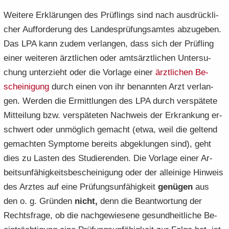
Wei­te­re Er­klä­run­gen des Prüf­lings sind nach aus­drück­li­
cher Auf­for­de­rung des Lan­des­prü­fungs­am­tes ab­zu­ge­ben.
Das LPA kann zudem ver­lan­gen, dass sich der Prüf­ling
einer wei­te­ren ärzt­li­chen oder amts­ärzt­li­chen Un­ter­su­
chung un­ter­zieht oder die Vor­la­ge einer
ärzt­li­chen Be­
schei­ni­gung
durch einen von ihr be­nann­ten Arzt ver­lan­
gen. Wer­den die Er­mitt­lun­gen des LPA durch ver­spä­te­te
Mit­tei­lung bzw. ver­spä­te­ten Nach­weis der Er­kran­kung er­
schwert oder un­mög­lich ge­macht (etwa, weil die gel­tend
ge­mach­ten Sym­pto­me be­reits ab­ge­klun­gen sind), geht
dies zu Las­ten des Stu­die­ren­den. Die Vor­la­ge einer Ar­
beits­un­fä­hig­keits­be­schei­ni­gung oder der al­lei­ni­ge Hin­weis
des Arz­tes auf eine Prü­fungs­un­fä­hig­keit
ge­nü­gen
aus
den o. g. Grün­den
nicht,
denn die Be­ant­wor­tung der
Rechts­fra­ge, ob die nach­ge­wie­se­ne ge­sund­heit­li­che Be­