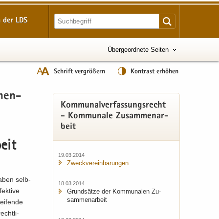
 der LDS
Übergeordnete Seiten
Schrift vergrößern
Kontrast erhöhen
­men­
Kom­mu­nal­ver­fas­sungs­recht
- Kom­mu­na­le Zu­sam­men­ar­
beit
eit
19.03.2014
Zweck­ver­ein­ba­run­gen
a­ben selb­
18.03.2014
ek­ti­ve
Grund­sät­ze der Kom­mu­na­len Zu­
sam­men­ar­beit
ei­fen­de
echt­li­