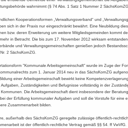
l­tungs­be­hör­de wahr­nimmt (§ 74 Abs. 1 Satz 1 Num­mer 2 Sächs­KomZ
d­li­chen Ko­ope­ra­ti­ons­for­men „Ver­wal­tungs­ver­band“ und „Ver­wal­tungs­
en sich in der Pra­xis nur ein­ge­schränkt be­währt. Eine Neu­bil­dung die­
or­men bzw. deren Er­wei­te­rung um wei­te­re Mit­glieds­ge­mein­den kommt de
 mehr in Be­tracht. Die bis zum 17. No­vem­ber 2012 wirk­sam ent­stan­de­
er­bän­de und Ver­wal­tungs­ge­mein­schaf­ten ge­nie­ßen je­doch Be­stands­sc
1 Nr. 2 Sächs­KomZG.
­ta­ti­ons­form "Kom­mu­na­le Ar­beits­ge­mein­schaft" wurde im Zuge der Fort
om­mu­nal­rechts zum 1. Ja­nu­ar 2014 neu in das Sächs­KomZG auf­ge­n
il­dung einer Ar­beits­ge­mein­schaft be­wirkt keine Kom­pe­tenz­ver­la­ge­run
 Auf­ga­ben, Zu­stän­dig­kei­ten und Be­fug­nis­se voll­stän­dig in der Zu­stän­di
ten Kom­mu­nen. Die Ar­beits­ge­mein­schaft dient ins­be­son­de­re der Be­ra­tu
ei der Er­fül­lung kom­mu­na­ler Auf­ga­ben und soll die Vor­stu­fe für eine e
che­re Zu­sam­men­ar­beit bil­den.
­re, au­ßer­halb des Sächs­KomZG ge­re­gel­te zu­läs­si­ge öffentlich-​rechtl
­men­ar­beit ist der öffentlich-​rechtliche Ver­trag gemäß §§ 54. ff VwVfG.