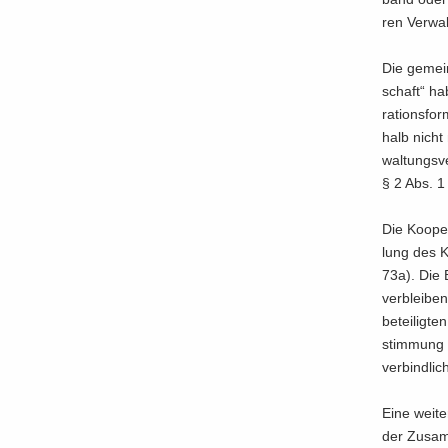
ren Ver­wa
Die ge­mein
schaft“ hab
ra­ti­ons­f
halb nicht
wal­tungs­v
§ 2 Abs. 
Die Ko­oper
lung des K
73a). Die B
ver­blei­ben
be­tei­lig­
stim­mung b
ver­bind­li­
Eine wei­te
der Zu­sam