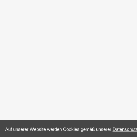
Auf un­se­rer Web­site wer­den Coo­kies gemäß un­se­rer
Da­ten­schutz