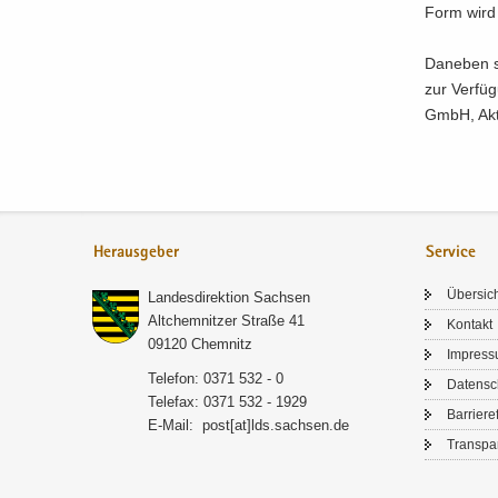
Form wird z
Da­ne­ben s
zur Ver­fü­
GmbH, Ak­ti
Herausgeber
Service
Über­sic
Lan­des­di­rek­ti­on Sach­sen
Alt­chem­nit­zer Stra­ße 41
Kon­takt
09120 Chem­nitz
Im­pres­
Te­le­fon: 0371 532 - 0
Da­ten­s
Te­le­fax: 0371 532 - 1929
Bar­rie­re­
E-​Mail:
post[at]lds.sach­sen.de
Trans­pa­