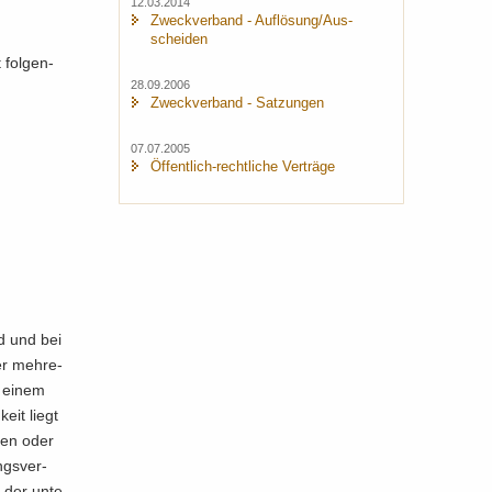
12.03.2014
Zweck­ver­band - Auf­lö­sung/Aus­
schei­den
 fol­gen­
28.09.2006
Zweck­ver­band - Sat­zun­gen
07.07.2005
Öffentlich-​rechtliche Ver­trä­ge
nd und bei
er meh­re­
en einem
keit liegt
­den oder
ngs­ver­
 der un­te­