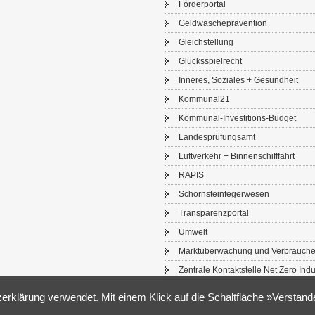
För­der­por­tal
Geld­wä­sche­prä­ven­ti­on
Gleich­stel­lung
Glücks­spiel­recht
In­ne­res, So­zia­les + Ge­sund­heit
Kom­mu­nal21
Kommunal-​Investitions-Budget
Lan­des­prü­fungs­amt
Luft­ver­kehr + Bin­nen­schiff­fahrt
RAPIS
Schorn­stein­fe­ger­we­sen
Trans­pa­renz­por­tal
Um­welt
Markt­über­wa­chung und Ver­brau­che
Zen­tra­le Kon­takt­stel­le Net Zero In­du
­er­klä­rung
ver­wen­det. Mit einem Klick auf die Schalt­flä­che »Ver­stan