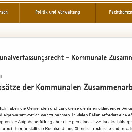
hsen
Politik und Verwaltung
Fachthemen
­nal­ver­fas­sungs­recht - Kom­mu­na­le Zu­sam
4]
­sät­ze der Kom­mu­na­len Zu­sam­men­ar­b
­lich haben die Ge­mein­den und Land­krei­se die ihnen ob­lie­gen­den Auf­g
 ei­gen­ver­ant­wort­lich wahr­zu­neh­men. In vie­len Fäl­len er­for­dert eine ef­f
­güns­ti­ge Auf­ga­ben­er­fül­lung aber eine gemeinde-​ bzw. land­kreis­über­gr
ar­beit. Hier­für stellt die Rechts­ord­nung öffentlich-​rechtliche und pri­vat­r