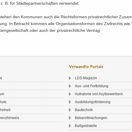
. B. für Städ­te­part­ner­schaf­ten ver­wen­det.
te­hen den Kom­mu­nen auch die Rechts­for­men pri­vat­recht­li­cher Zu­sam­
gung. In Be­tracht kom­men alle Or­ga­ni­sa­ti­ons­for­men des Zi­vil­rechts wie 
­en­ge­sell­schaft oder auch der pri­vat­recht­li­che Ver­trag.
Verwandte Portale
ht
LDS-​Magazin
Aus- und Fort­bil­dung
sum
Auf­nah­me von Asyl­be­wer­bern
chutz
Aus­bil­dungs­för­de­rung
frei­heit
Bau­tech­nik
renz­hin­weis
Be­kannt­ma­chun­gen
Buß­geld­stel­le