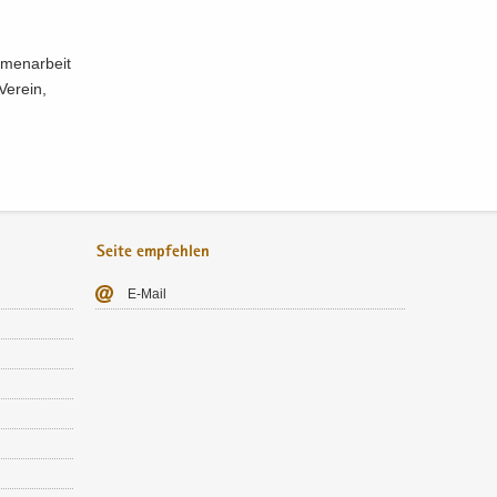
men­ar­beit
Ver­ein,
Seite empfehlen
E-​Mail