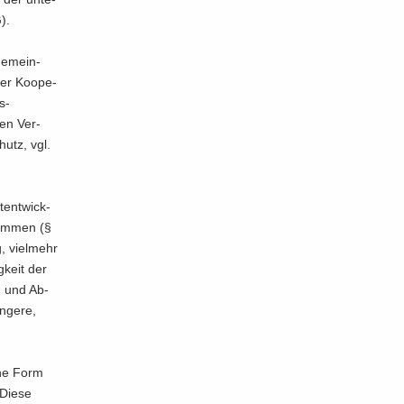
G).
ge­mein­
ser Ko­ope­
s­
nen Ver­
hutz, vgl.
­ent­wick­
om­men (§
g, viel­mehr
g­keit der
ng und Ab­
n­ge­re,
iche Form
 Diese