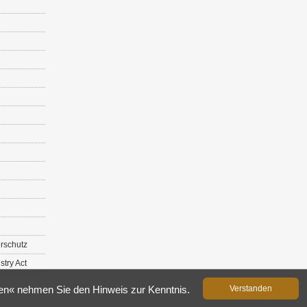
r­schutz
s­try Act
­den« neh­men Sie den Hin­weis zur Kennt­nis.
Ver­stan­den