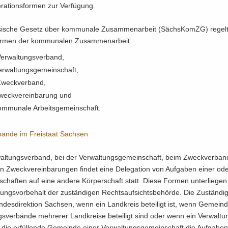
ra­ti­ons­for­men zur Ver­fü­gung.
i­sche Ge­setz über kom­mu­na­le Zu­sam­men­ar­beit (Sächs­KomZG) re­gelt
r­men der kom­mu­na­len Zu­sam­men­ar­beit:
er­wal­tungs­ver­band,
r­wal­tungs­ge­mein­schaft,
weck­ver­band,
weck­ver­ein­ba­rung und
m­mu­na­le Ar­beits­ge­mein­schaft.
bän­de im Frei­staat Sach­sen
al­tungs­ver­band, bei der Ver­wal­tungs­ge­mein­schaft, beim Zweck­ver­ba
n Zweck­ver­ein­ba­run­gen fin­det eine De­le­ga­ti­on von Auf­ga­ben einer od
­schaf­ten auf eine an­de­re Kör­per­schaft statt. Diese For­men un­ter­lie­g
ungs­vor­be­halt der zu­stän­di­gen Rechts­auf­sichts­be­hör­de. Die Zu­stän­dig­
­des­di­rek­ti­on Sach­sen, wenn ein Land­kreis be­tei­ligt ist, wenn Ge­mein
gs­ver­bän­de meh­re­rer Land­krei­se be­tei­ligt sind oder wenn ein Ver­wal­tu
ie er­fül­len­de Ge­mein­de einer Ver­wal­tungs­ge­mein­schaft die Auf­ga­ben