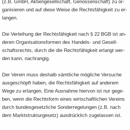
(z.B. GmbH, Ak­ti­en­ge­sell­schaft, Ge­nos­sen­schaft) zu or­
ga­ni­sie­ren und auf diese Weise die Rechts­fä­hig­keit zu er­
lan­gen.
Die Ver­lei­hung der Rechts­fä­hig­keit nach § 22 BGB ist an­
de­ren Or­ga­ni­sa­ti­ons­for­men des Handels-​ und Ge­sell­
schafts­rechts, durch die die Rechts­fä­hig­keit er­langt wer­
den kann, nach­ran­gig.
Der Ver­ein muss des­halb sämt­li­che mög­li­che Ver­su­che
aus­ge­schöpft haben, die Rechts­fä­hig­keit auf an­de­rem
Wege zu er­lan­gen. Eine Aus­nah­me hier­von ist nur ge­ge­
ben, wenn die Rechts­form eines wirt­schaft­li­chen Ver­eins
durch bun­des­ge­setz­li­che Son­der­re­ge­lun­gen (z.B. nach
dem Markt­struk­tur­ge­setz) aus­drück­lich zu­ge­las­sen ist.