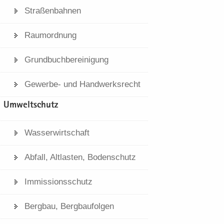
Stra­ßen­bah­nen
Raum­ord­nung
Grund­buch­be­rei­ni­gung
Gewerbe-​​ und Hand­werks­recht
Um­welt­schutz
Was­ser­wirt­schaft
Ab­fall, Alt­las­ten, Bo­den­schutz
Im­mis­si­ons­schutz
Berg­bau, Berg­bau­fol­gen