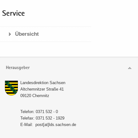
Ser­vice
Über­sicht
Herausgeber
Lan­des­di­rek­ti­on Sach­sen
Alt­chem­nit­zer Stra­ße 41
09120 Chem­nitz
Te­le­fon: 0371 532 - 0
Te­le­fax: 0371 532 - 1929
E-​Mail:
post[at]lds.sach­sen.de