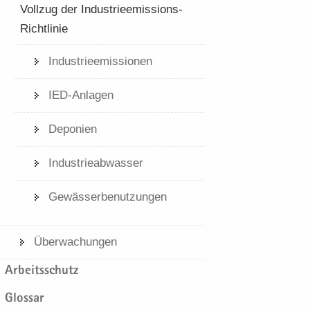
Voll­zug der Industrieemissions-​
Richtlinie
In­dus­trie­emis­sio­nen
IED-​​Anlagen
De­po­nien
In­dus­trie­ab­was­ser
Ge­wäs­ser­be­nut­zun­gen
Über­wa­chun­gen
Ar­beits­schutz
Glos­sar