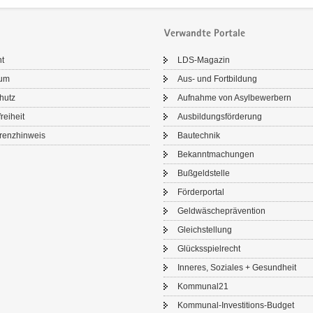
Verwandte Portale
ht
LDS-​Magazin
sum
Aus- und Fort­bil­dung
chutz
Auf­nah­me von Asyl­be­wer­bern
frei­heit
Aus­bil­dungs­för­de­rung
renz­hin­weis
Bau­tech­nik
Be­kannt­ma­chun­gen
Buß­geld­stel­le
För­der­por­tal
Geld­wä­sche­prä­ven­ti­on
Gleich­stel­lung
Glücks­spiel­recht
In­ne­res, So­zia­les + Ge­sund­heit
Kom­mu­nal21
Kommunal-​Investitions-Budget