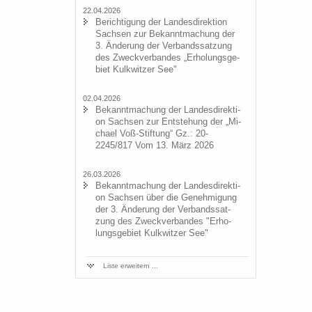
22.04.2026
Be­rich­ti­gung der Lan­des­di­rek­ti­on
Sach­sen zur Be­kannt­ma­chung der
3. Än­de­rung der Ver­bands­sat­zung
des Zweck­ver­ban­des „Er­ho­lungs­ge­
biet Kulk­wit­zer See"
02.04.2026
Be­kannt­ma­chung der Lan­des­di­rek­ti­
on Sach­sen zur Ent­ste­hung der „Mi­
cha­el Voß-​Stiftung“ Gz.: 20-
2245/817 Vom 13. März 2026
26.03.2026
Be­kannt­ma­chung der Lan­des­di­rek­ti­
on Sach­sen über die Ge­neh­mi­gung
der 3. Än­de­rung der Ver­bands­sat­
zung des Zweck­ver­ban­des "Er­ho­
lungs­ge­biet Kulk­wit­zer See"
Liste er­wei­tern ...