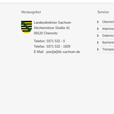
Herausgeber
Service
Über­sic
Lan­des­di­rek­ti­on Sach­sen
Alt­chem­nit­zer Stra­ße 41
Im­pres­
09120 Chem­nitz
Da­ten­s
Te­le­fon: 0371 532 - 0
Bar­rie­re­
Te­le­fax: 0371 532 - 1929
Trans­pa­
E-​Mail:
post[at]lds.sach­sen.de