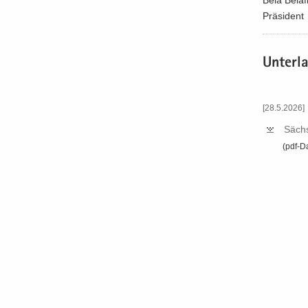
Prä­si­dent
Un­ter­l
[28.5.2026]
Sächs­
(pdf-​D