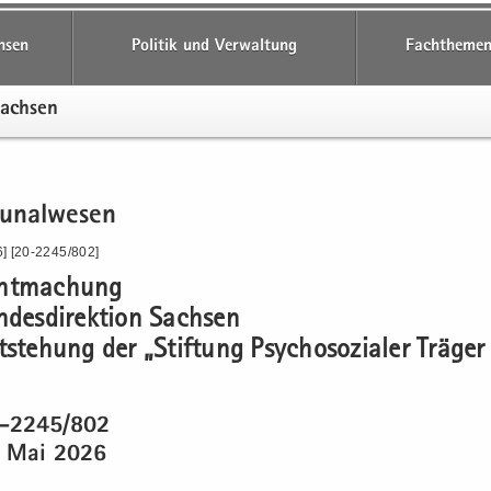
hsen
Politik und Verwaltung
Fachthemen
Sach­sen
­nal­we­sen
6] [20-2245/802]
nt­ma­chung
­des­di­rek­ti­on Sach­sen
­ste­hung der „Stif­tung Psy­cho­so­zia­ler Trä­ge
0-2245/802
 Mai 2026