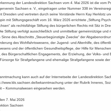
r­ken­nung der Lan­des­di­rek­ti­on Sach­sen vom 4. Mai 2026 ist die vom Ps
­ger­ver­ein Sach­sen e. V., ein­ge­tra­gen unter Num­mer 338 im Ver­eins­re­g
cht Dres­den und ver­tre­ten durch seine Vor­stän­de Herrn Kay Her­klotz u
u­pin mit Stif­tungs­ge­schäft vom 16. März 2026 er­rich­te­te „Stif­tung Psy­cho
h­sen“ als rechts­fä­hi­ge Stif­tung des bür­ger­li­chen Rechts mit Sitz in Dr
e Stif­tung ver­folgt aus­schließ­lich und un­mit­tel­bar ge­mein­nüt­zi­ge und mi
 Sinne des Ab­schnitts „Steu­er­be­güns­tig­te Zwe­cke“ der Ab­ga­ben­ord­n
r­de­rung des Wohl­fahrts­we­sens, der Jugend-​ und Al­ten­hil­fe, des öf­fent­
we­sens und der öf­fent­li­chen Ge­sund­heits­pfle­ge, der Hilfe für Men­sche
, des Bür­ger­schaft­li­chen En­ga­ge­ments, der Er­zie­hung, der Volks-​ und Be
ür­sor­ge für Straf­ge­fan­ge­ne und ehe­ma­li­ge Straf­ge­fan­ge­ne sowie d
nnt­ma­chung kann auch auf der In­ter­net­sei­te der Lan­des­di­rek­ti­on Sac
s://www.lds.sach­sen.de/be­kannt­ma­chung unter der Ru­brik In­ne­res, So­z
it – Kom­mu­nal­we­sen ein­ge­se­hen wer­den.
 den 7. Mai 2026
rek­ti­on Sach­sen
i