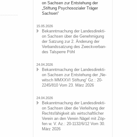
on Sach­sen zur Ent­ste­hung der
„Stif­tung Psy­cho­so­zia­ler Trä­ger
Sach­sen“
15.05.2026
Be­kannt­ma­chung der Lan­des­di­rek­ti­
on Sach­sen über die Ge­neh­mi­gung
der Sat­zung zur 2. Än­de­rung der
Ver­bands­sat­zung des Zweck­ver­ban­
des Tal­sper­re Pöhl
24.04.2026
Be­kannt­ma­chung der Lan­des­di­rek­ti­
on Sach­sen zur Ent­ste­hung der „Ne­
witsch MMXXVI Stif­tung“ Gz.: 20-
2245/810 Vom 23. März 2026
24.04.2026
Be­kannt­ma­chung der Lan­des­di­rek­ti­
on Sach­sen über die Ver­lei­hung der
Rechts­fä­hig­keit als wirt­schaft­li­cher
Ver­ein an den Ver­ein Nägel mit Zöp­
fen w. V. Az.: 20-1132/6/12 Vom 30.
März 2026