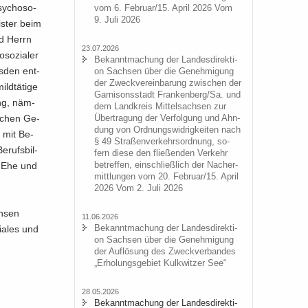
y­cho­so­
vom 6. Fe­bru­ar/15. April 2026 Vom
9. Juli 2026
is­ter beim
nd Herrn
23.07.2026
­so­zia­ler
Be­kannt­ma­chung der Lan­des­di­rek­ti­
es­den ent­
on Sach­sen über die Ge­neh­mi­gung
der Zweck­ver­ein­ba­rung zwi­schen der
ld­tä­ti­ge
Gar­ni­sons­stadt Fran­ken­berg/Sa. und
ung, näm­
dem Land­kreis Mit­tel­sach­sen zur
li­chen Ge­
Über­tra­gung der Ver­fol­gung und Ahn­
dung von Ord­nungs­wid­rig­kei­ten nach
n mit Be­
§ 49 Stra­ßen­ver­kehrs­ord­nung, so­
­rufs­bil­
fern diese den flie­ßen­den Ver­kehr
be­tref­fen, ein­schließ­lich der Nacher­
er Ehe und
mitt­lun­gen vom 20. Fe­bru­ar/15. April
2026 Vom 2. Juli 2026
h­sen
11.06.2026
Be­kannt­ma­chung der Lan­des­di­rek­ti­
ia­les und
on Sach­sen über die Ge­neh­mi­gung
der Auf­lö­sung des Zweck­ver­ban­des
„Er­ho­lungs­ge­biet Kulk­wit­zer See“
28.05.2026
Be­kannt­ma­chung der Lan­des­di­rek­ti­