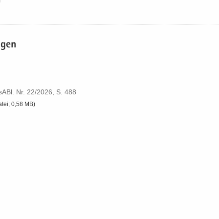
a­gen
ABl.​ Nr.​ 22/​2026, S.​ 488
atei; 0,58 MB)