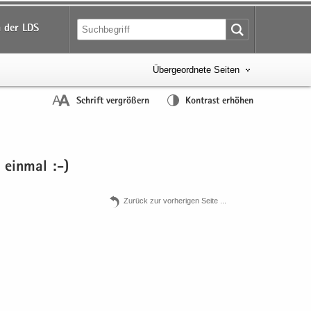
 der LDS
Übergeordnete Seiten
Schrift vergrößern
Kontrast erhöhen
 ein­mal :-)
Zu­rück zur vor­he­ri­gen Seite .​.​.​