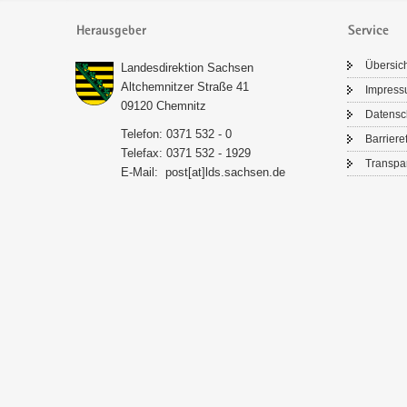
Herausgeber
Service
Über­sic
Lan­des­di­rek­ti­on Sach­sen
Alt­chem­nit­zer Stra­ße 41
Im­pres­
09120 Chem­nitz
Da­ten­s
Te­le­fon: 0371 532 - 0
Bar­rie­re­
Te­le­fax: 0371 532 - 1929
Trans­pa­
E-​Mail:
post[at]lds.sach­sen.de