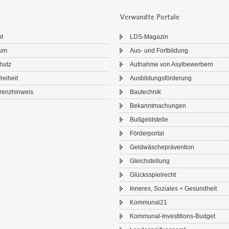
Verwandte Portale
ht
LDS-​Magazin
sum
Aus- und Fort­bil­dung
chutz
Auf­nah­me von Asyl­be­wer­bern
frei­heit
Aus­bil­dungs­för­de­rung
renz­hin­weis
Bau­tech­nik
Be­kannt­ma­chun­gen
Buß­geld­stel­le
För­der­por­tal
Geld­wä­sche­prä­ven­ti­on
Gleich­stel­lung
Glücks­spiel­recht
In­ne­res, So­zia­les + Ge­sund­heit
Kom­mu­nal21
Kommunal-​Investitions-Budget