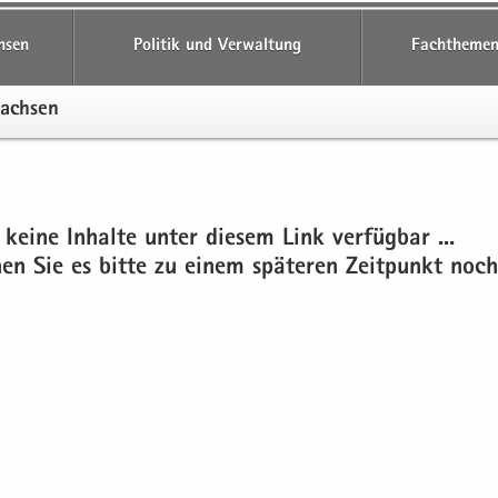
hsen
Politik und Verwaltung
Fachthemen
Sach­sen
 keine In­hal­te unter die­sem Link ver­füg­bar ...
chen Sie es bitte zu einem spä­te­ren Zeit­punkt noch