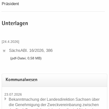
Prä­si­dent
Un­ter­la­gen
[24.4.2026]
Sächs­ABl.​ 16/​2026, 386
(pdf-​Datei; 0,58 MB)
Kom­mu­nal­we­sen
23.07.2026
Be­kannt­ma­chung der Lan­des­di­rek­ti­on Sach­sen über
die Ge­neh­mi­gung der Zweck­ver­ein­ba­rung zwi­schen