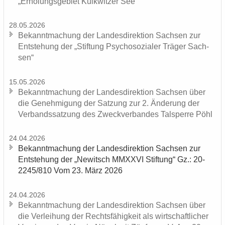
„Er­ho­lungs­ge­biet Kulk­wit­zer See“
28.05.2026
Be­kannt­ma­chung der Lan­des­di­rek­ti­on Sach­sen zur
Ent­ste­hung der „Stif­tung Psy­cho­so­zia­ler Trä­ger Sach­
sen“
15.05.2026
Be­kannt­ma­chung der Lan­des­di­rek­ti­on Sach­sen über
die Ge­neh­mi­gung der Sat­zung zur 2. Än­de­rung der
Ver­bands­sat­zung des Zweck­ver­ban­des Tal­sper­re Pöhl
24.04.2026
Be­kannt­ma­chung der Lan­des­di­rek­ti­on Sach­sen zur
Ent­ste­hung der „Ne­witsch MMXXVI Stif­tung“ Gz.: 20-
2245/810 Vom 23. März 2026
24.04.2026
Be­kannt­ma­chung der Lan­des­di­rek­ti­on Sach­sen über
die Ver­lei­hung der Rechts­fä­hig­keit als wirt­schaft­li­cher