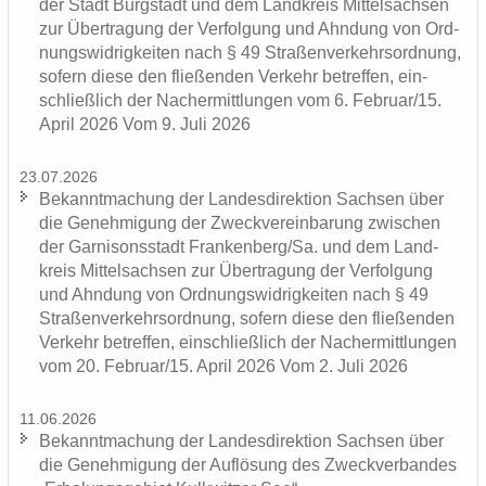
der Stadt Burg­städt und dem Land­kreis Mit­tel­sach­sen
zur Über­tra­gung der Ver­fol­gung und Ahn­dung von Ord­
nungs­wid­rig­kei­ten nach § 49 Stra­ßen­ver­kehrs­ord­nung,
so­fern diese den flie­ßen­den Ver­kehr be­tref­fen, ein­
schließ­lich der Nacher­mitt­lun­gen vom 6. Fe­bru­ar/15.
April 2026 Vom 9. Juli 2026
23.07.2026
Be­kannt­ma­chung der Lan­des­di­rek­ti­on Sach­sen über
die Ge­neh­mi­gung der Zweck­ver­ein­ba­rung zwi­schen
der Gar­ni­sons­stadt Fran­ken­berg/Sa. und dem Land­
kreis Mit­tel­sach­sen zur Über­tra­gung der Ver­fol­gung
und Ahn­dung von Ord­nungs­wid­rig­kei­ten nach § 49
Stra­ßen­ver­kehrs­ord­nung, so­fern diese den flie­ßen­den
Ver­kehr be­tref­fen, ein­schließ­lich der Nacher­mitt­lun­gen
vom 20. Fe­bru­ar/15. April 2026 Vom 2. Juli 2026
11.06.2026
Be­kannt­ma­chung der Lan­des­di­rek­ti­on Sach­sen über
die Ge­neh­mi­gung der Auf­lö­sung des Zweck­ver­ban­des