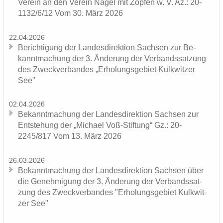
Ver­ein an den Ver­ein Nägel mit Zöp­fen w. V. Az.: 20-
1132/6/12 Vom 30. März 2026
22.04.2026
Be­rich­ti­gung der Lan­des­di­rek­ti­on Sach­sen zur Be­
kannt­ma­chung der 3. Än­de­rung der Ver­bands­sat­zung
des Zweck­ver­ban­des „Er­ho­lungs­ge­biet Kulk­wit­zer
See"
02.04.2026
Be­kannt­ma­chung der Lan­des­di­rek­ti­on Sach­sen zur
Ent­ste­hung der „Mi­cha­el Voß-​Stiftung“ Gz.: 20-
2245/817 Vom 13. März 2026
26.03.2026
Be­kannt­ma­chung der Lan­des­di­rek­ti­on Sach­sen über
die Ge­neh­mi­gung der 3. Än­de­rung der Ver­bands­sat­
zung des Zweck­ver­ban­des "Er­ho­lungs­ge­biet Kulk­wit­
zer See"