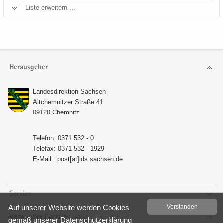
Liste er­wei­tern ...
Herausgeber
Lan­des­di­rek­ti­on Sach­sen
Alt­chem­nit­zer Stra­ße 41
09120 Chem­nitz
Te­le­fon: 0371 532 - 0
Te­le­fax: 0371 532 - 1929
E-​Mail:
post[at]lds.sach­sen.de
Service
Auf un­se­rer Web­site wer­den Coo­kies
Ver­stan­den
Verwandte Portale
gemäß un­se­rer
Da­ten­schutz­er­klä­rung