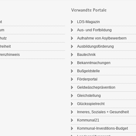
Verwandte Portale
ht
LDS-​Magazin
sum
Aus- und Fort­bil­dung
chutz
Auf­nah­me von Asyl­be­wer­bern
frei­heit
Aus­bil­dungs­för­de­rung
renz­hin­weis
Bau­tech­nik
Be­kannt­ma­chun­gen
Buß­geld­stel­le
För­der­por­tal
Geld­wä­sche­prä­ven­ti­on
Gleich­stel­lung
Glücks­spiel­recht
In­ne­res, So­zia­les + Ge­sund­heit
Kom­mu­nal21
Kommunal-​Investitions-Budget