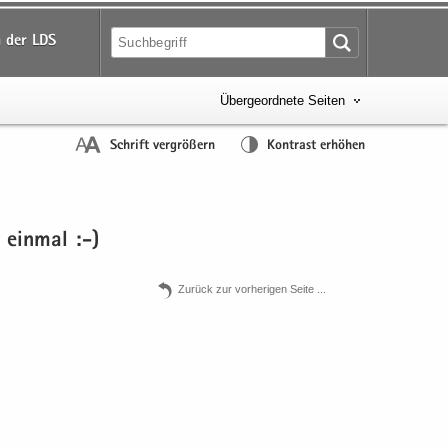
 der LDS
Übergeordnete Seiten
Schrift vergrößern
Kontrast erhöhen
 ein­mal :-)
Zu­rück zur vor­he­ri­gen Seite .​.​.​