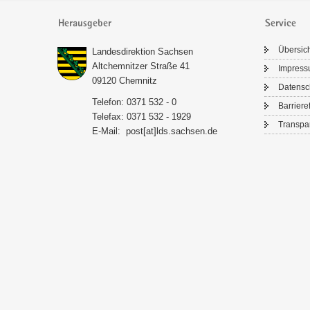
Herausgeber
Service
Über­sic
Lan­des­di­rek­ti­on Sach­sen
Alt­chem­nit­zer Stra­ße 41
Im­pres­
09120 Chem­nitz
Da­ten­s
Te­le­fon: 0371 532 - 0
Bar­rie­re­
Te­le­fax: 0371 532 - 1929
Trans­pa­
E-​Mail:
post[at]lds.sach­sen.de