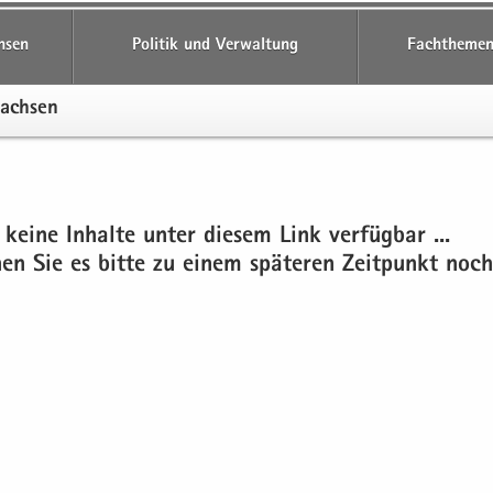
hsen
Politik und Verwaltung
Fachthemen
Sach­sen
 keine In­hal­te unter die­sem Link ver­füg­bar ...
chen Sie es bitte zu einem spä­te­ren Zeit­punkt noch