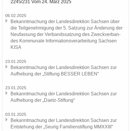
2245/231 Vom 24. März 2025
06.02.2025
Be­kannt­ma­chung der Lan­des­di­rek­ti­on Sach­sen über
die Teil­ge­neh­mi­gung der 5. Sat­zung zur Än­de­rung der
Neu­fas­sung der Ver­bands­sat­zung des Zweck­ver­ban­
des Kom­mu­na­le In­for­ma­ti­ons­ver­ar­bei­tung Sach­sen
KISA
23.01.2025
Be­kannt­ma­chung der Lan­des­di­rek­ti­on Sach­sen zur
Auf­he­bung der „Stif­tung BES­SER LEBEN“
23.01.2025
Be­kannt­ma­chung der Lan­des­di­rek­ti­on Sach­sen zur
Auf­he­bung der „Daetz-​Stiftung“
03.01.2025
Be­kannt­ma­chung der Lan­des­di­rek­ti­on Sach­sen zur
Ent­ste­hung der „Seu­rig Fa­mi­li­en­stif­tung MMXXIII“