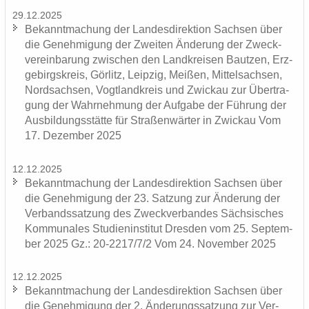
29.12.2025
Be­kannt­ma­chung der Lan­des­di­rek­ti­on Sach­sen über
die Ge­neh­mi­gung der Zwei­ten Än­de­rung der Zweck­
ver­ein­ba­rung zwi­schen den Land­krei­sen Baut­zen, Erz­
ge­birgs­kreis, Gör­litz, Leip­zig, Mei­ßen, Mit­tel­sach­sen,
Nord­sach­sen, Vogt­land­kreis und Zwi­ckau zur Über­tra­
gung der Wahr­neh­mung der Auf­ga­be der Füh­rung der
Aus­bil­dungs­stät­te für Stra­ßen­wär­ter in Zwi­ckau Vom
17. De­zem­ber 2025
12.12.2025
Be­kannt­ma­chung der Lan­des­di­rek­ti­on Sach­sen über
die Ge­neh­mi­gung der 23. Sat­zung zur Än­de­rung der
Ver­bands­sat­zung des Zweck­ver­ban­des Säch­si­sches
Kom­mu­na­les Stu­di­en­in­sti­tut Dres­den vom 25. Sep­tem­
ber 2025 Gz.: 20-2217/7/2 Vom 24. No­vem­ber 2025
12.12.2025
Be­kannt­ma­chung der Lan­des­di­rek­ti­on Sach­sen über
die Ge­neh­mi­gung der 2. Än­de­rungs­sat­zung zur Ver­