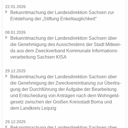
22.01.2026
Be­kannt­ma­chung der Lan­des­di­rek­ti­on Sach­sen zur
Ent­ste­hung der „Stif­tung En­kel­taug­lich­keit“
08.01.2026
Be­kannt­ma­chung der Lan­des­di­rek­ti­on Sach­sen über
die Ge­neh­mi­gung des Aus­schei­dens der Stadt Mitt­wei­
da aus dem Zweck­ver­band Kom­mu­na­le In­for­ma­ti­ons­
ver­ar­bei­tung Sach­sen KISA
29.12.2025
Be­kannt­ma­chung der Lan­des­di­rek­ti­on Sach­sen über
die Ge­neh­mi­gung der Zweck­ver­ein­ba­rung zur Über­tra­
gung der Durch­füh­rung der Auf­ga­be der Be­ar­bei­tung
und Ent­schei­dung von An­trä­gen nach dem Wohn­geld­
ge­setz zwi­schen der Gro­ßen Kreis­stadt Borna und
dem Land­kreis Leip­zig
29.12.2025
Be­kannt­ma­chung der Lan­des­di­rek­ti­on Sach­sen über