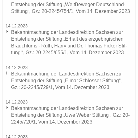
Ent­ste­hung der Stif­tung „WeltBeweger-​Deutschland-
Stiftung“, Gz.: 20-2245/754/1, Vom 14. De­zem­ber 2023
14.12.2023
Be­kannt­ma­chung der Lan­des­di­rek­ti­on Sach­sen zur
Ent­ste­hung der Stif­tung „Er­halt des erz­ge­bir­gi­schen
Brauch­tums - Ruth, Harry und Dr. Tho­mas Fi­cker Stif­
tung'“, Gz.: 20-2245/655/1, Vom 14. De­zem­ber 2023
14.12.2023
Be­kannt­ma­chung der Lan­des­di­rek­ti­on Sach­sen zur
Ent­ste­hung der Stif­tung „Elmar Schlos­ser Stif­tung“,
Gz.: 20-2245/729/1, Vom 14. De­zem­ber 2023
14.12.2023
Be­kannt­ma­chung der Lan­des­di­rek­ti­on Sach­sen zur
Ent­ste­hung der Stif­tung „Uwe Weber Stif­tung“, Gz.: 20-
2245/720/1, Vom 14. De­zem­ber 2023
14.12.2023