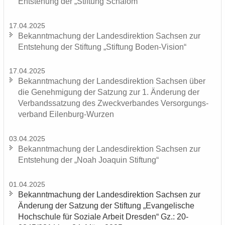
Ent­ste­hung der „Stif­tung Scha­lom“
17.04.2025
Be­kannt­ma­chung der Lan­des­di­rek­ti­on Sach­sen zur
Ent­ste­hung der Stif­tung „Stif­tung Boden-​Vision“
17.04.2025
Be­kannt­ma­chung der Lan­des­di­rek­ti­on Sach­sen über
die Ge­neh­mi­gung der Sat­zung zur 1. Än­de­rung der
Ver­bands­sat­zung des Zweck­ver­ban­des Ver­sor­gungs­
ver­band Eilenburg-​Wurzen
03.04.2025
Be­kannt­ma­chung der Lan­des­di­rek­ti­on Sach­sen zur
Ent­ste­hung der „Noah Joa­quin Stif­tung“
01.04.2025
Be­kannt­ma­chung der Lan­des­di­rek­ti­on Sach­sen zur
Än­de­rung der Sat­zung der Stif­tung „Evan­ge­li­sche
Hoch­schu­le für So­zia­le Ar­beit Dres­den“ Gz.: 20-