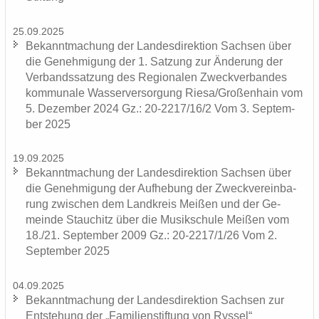
25.09.2025
Be­kannt­ma­chung der Lan­des­di­rek­ti­on Sach­sen über
die Ge­neh­mi­gung der 1. Sat­zung zur Än­de­rung der
Ver­bands­sat­zung des Re­gio­na­len Zweck­ver­ban­des
kom­mu­na­le Was­ser­ver­sor­gung Riesa/Gro­ßen­hain vom
5. De­zem­ber 2024 Gz.: 20-2217/16/2 Vom 3. Sep­tem­
ber 2025
19.09.2025
Be­kannt­ma­chung der Lan­des­di­rek­ti­on Sach­sen über
die Ge­neh­mi­gung der Auf­he­bung der Zweck­ver­ein­ba­
rung zwi­schen dem Land­kreis Mei­ßen und der Ge­
mein­de Stau­chitz über die Mu­sik­schu­le Mei­ßen vom
18./21. Sep­tem­ber 2009 Gz.: 20-2217/1/26 Vom 2.
Sep­tem­ber 2025
04.09.2025
Be­kannt­ma­chung der Lan­des­di­rek­ti­on Sach­sen zur
Ent­ste­hung der „Fa­mi­li­en­stif­tung von Rys­sel“