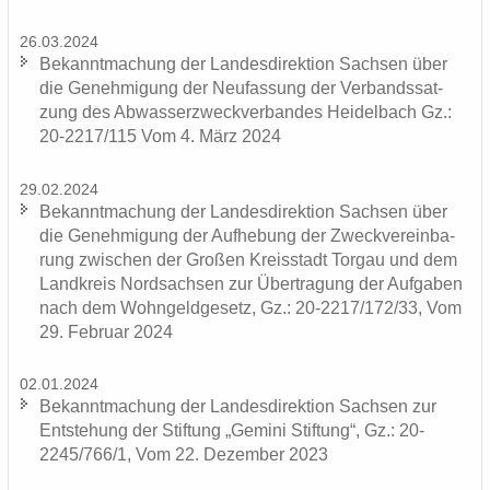
26.03.2024
Be­kannt­ma­chung der Lan­des­di­rek­ti­on Sach­sen über
die Ge­neh­mi­gung der Neu­fas­sung der Ver­bands­sat­
zung des Ab­was­ser­zweck­ver­ban­des Hei­del­bach Gz.:
20-2217/115 Vom 4. März 2024
29.02.2024
Be­kannt­ma­chung der Lan­des­di­rek­ti­on Sach­sen über
die Ge­neh­mi­gung der Auf­he­bung der Zweck­ver­ein­ba­
rung zwi­schen der Gro­ßen Kreis­stadt Tor­gau und dem
Land­kreis Nord­sach­sen zur Über­tra­gung der Auf­ga­ben
nach dem Wohn­geld­ge­setz, Gz.: 20-2217/172/33, Vom
29. Fe­bru­ar 2024
02.01.2024
Be­kannt­ma­chung der Lan­des­di­rek­ti­on Sach­sen zur
Ent­ste­hung der Stif­tung „Ge­mi­ni Stif­tung“, Gz.: 20-
2245/766/1, Vom 22. De­zem­ber 2023