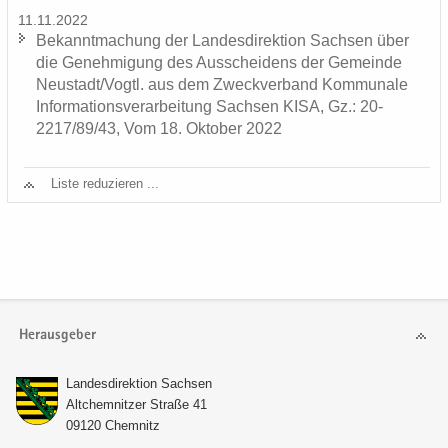
11.11.2022
Be­kannt­ma­chung der Lan­des­di­rek­ti­on Sach­sen über
die Ge­neh­mi­gung des Aus­schei­dens der Ge­mein­de
Neu­stadt/Vogtl. aus dem Zweck­ver­band Kom­mu­na­le
In­for­ma­ti­ons­ver­ar­bei­tung Sach­sen KISA, Gz.: 20-
2217/89/43, Vom 18. Ok­to­ber 2022
Liste re­du­zie­ren ...
Herausgeber
Lan­des­di­rek­ti­on Sach­sen
Alt­chem­nit­zer Stra­ße 41
09120 Chem­nitz