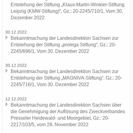
Ent­ste­hung der Stif­tung „Klaus-​Martin-Winkler-Stiftung
Leip­zig (KMW-​Stiftung)“, Gz.: 20-2245/710/1, Vom 30.
De­zem­ber 2022
30.12.2022
Be­kannt­ma­chung der Lan­des­di­rek­ti­on Sach­sen zur
Ent­ste­hung der Stif­tung „pro­le­ga Stif­tung“, Gz.: 20-
2245/696/1, Vom 30. De­zem­ber 2022
30.12.2022
Be­kannt­ma­chung der Lan­des­di­rek­ti­on Sach­sen zur
Ent­ste­hung der Stif­tung „MAGNIVA-​Stiftung“, Gz.: 20-
2245/716/1, Vom 30. De­zem­ber 2022
12.12.2022
Be­kannt­ma­chung der Lan­des­di­rek­ti­on Sach­sen über
die Ge­neh­mi­gung der Auf­lö­sung des Zweck­ver­ban­des
Pres­se­ler Heidewald-​ und Moor­ge­biet, Gz.: 20-
2217/103/5, vom 28. No­vem­ber 2022