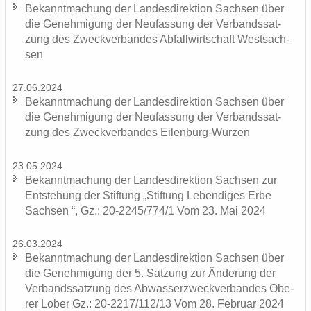
Be­kannt­ma­chung der Lan­des­di­rek­ti­on Sach­sen über
die Ge­neh­mi­gung der Neu­fas­sung der Ver­bands­sat­
zung des Zweck­ver­ban­des Ab­fall­wirt­schaft West­sach­
sen
27.06.2024
Be­kannt­ma­chung der Lan­des­di­rek­ti­on Sach­sen über
die Ge­neh­mi­gung der Neu­fas­sung der Ver­bands­sat­
zung des Zweck­ver­ban­des Eilenburg-​Wurzen
23.05.2024
Be­kannt­ma­chung der Lan­des­di­rek­ti­on Sach­sen zur
Ent­ste­hung der Stif­tung „Stif­tung Le­ben­di­ges Erbe
Sach­sen “, Gz.: 20-2245/774/1 Vom 23. Mai 2024
26.03.2024
Be­kannt­ma­chung der Lan­des­di­rek­ti­on Sach­sen über
die Ge­neh­mi­gung der 5. Sat­zung zur Än­de­rung der
Ver­bands­sat­zung des Ab­was­ser­zweck­ver­ban­des Obe­
rer Lober Gz.: 20-2217/112/13 Vom 28. Fe­bru­ar 2024