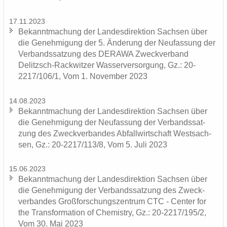
17.11.2023
Be­kannt­ma­chung der Lan­des­di­rek­ti­on Sach­sen über
die Ge­neh­mi­gung der 5. Än­de­rung der Neu­fas­sung der
Ver­bands­sat­zung des DERA­WA Zweck­ver­band
Delitzsch-​Rackwitzer Was­ser­ver­sor­gung, Gz.: 20-
2217/106/1, Vom 1. No­vem­ber 2023
14.08.2023
Be­kannt­ma­chung der Lan­des­di­rek­ti­on Sach­sen über
die Ge­neh­mi­gung der Neu­fas­sung der Ver­bands­sat­
zung des Zweck­ver­ban­des Ab­fall­wirt­schaft West­sach­
sen, Gz.: 20-2217/113/8, Vom 5. Juli 2023
15.06.2023
Be­kannt­ma­chung der Lan­des­di­rek­ti­on Sach­sen über
die Ge­neh­mi­gung der Ver­bands­sat­zung des Zweck­
ver­ban­des Groß­for­schungs­zen­trum CTC - Cen­ter for
the Trans­for­ma­ti­on of Che­mis­try, Gz.: 20-2217/195/2,
Vom 30. Mai 2023