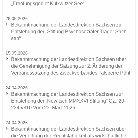
„Er­ho­lungs­ge­biet Kulk­wit­zer See“
28.05.2026
Be­kannt­ma­chung der Lan­des­di­rek­ti­on Sach­sen zur
Ent­ste­hung der „Stif­tung Psy­cho­so­zia­ler Trä­ger Sach­
sen“
15.05.2026
Be­kannt­ma­chung der Lan­des­di­rek­ti­on Sach­sen über
die Ge­neh­mi­gung der Sat­zung zur 2. Än­de­rung der
Ver­bands­sat­zung des Zweck­ver­ban­des Tal­sper­re Pöhl
24.04.2026
Be­kannt­ma­chung der Lan­des­di­rek­ti­on Sach­sen zur
Ent­ste­hung der „Ne­witsch MMXXVI Stif­tung“ Gz.: 20-
2245/810 Vom 23. März 2026
24.04.2026
Be­kannt­ma­chung der Lan­des­di­rek­ti­on Sach­sen über
die Ver­lei­hung der Rechts­fä­hig­keit als wirt­schaft­li­cher