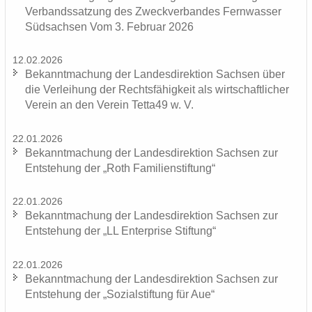
Ver­bands­sat­zung des Zweck­ver­ban­des Fern­was­ser
Süd­sach­sen Vom 3. Fe­bru­ar 2026
12.02.2026
Be­kannt­ma­chung der Lan­des­di­rek­ti­on Sach­sen über
die Ver­lei­hung der Rechts­fä­hig­keit als wirt­schaft­li­cher
Ver­ein an den Ver­ein Tetta49 w. V.
22.01.2026
Be­kannt­ma­chung der Lan­des­di­rek­ti­on Sach­sen zur
Ent­ste­hung der „Roth Fa­mi­li­en­stif­tung“
22.01.2026
Be­kannt­ma­chung der Lan­des­di­rek­ti­on Sach­sen zur
Ent­ste­hung der „LL En­ter­pri­se Stif­tung“
22.01.2026
Be­kannt­ma­chung der Lan­des­di­rek­ti­on Sach­sen zur
Ent­ste­hung der „So­zi­al­stif­tung für Aue“