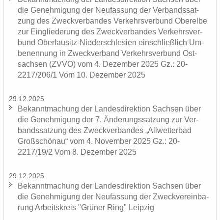
die Ge­neh­mi­gung der Neu­fas­sung der Ver­bands­sat­
zung des Zweck­ver­ban­des Ver­kehrs­ver­bund Ober­el­be
zur Ein­glie­de­rung des Zweck­ver­ban­des Ver­kehrs­ver­
bund Oberlausitz-​Niederschlesien ein­schließ­lich Um­
be­nen­nung in Zweck­ver­band Ver­kehrs­ver­bund Ost­
sach­sen (ZVVO) vom 4. De­zem­ber 2025 Gz.: 20-
2217/206/1 Vom 10. De­zem­ber 2025
29.12.2025
Be­kannt­ma­chung der Lan­des­di­rek­ti­on Sach­sen über
die Ge­neh­mi­gung der 7. Än­de­rungs­sat­zung zur Ver­
bands­sat­zung des Zweck­ver­ban­des „All­wet­ter­bad
Groß­schön­au“ vom 4. No­vem­ber 2025 Gz.: 20-
2217/19/2 Vom 8. De­zem­ber 2025
29.12.2025
Be­kannt­ma­chung der Lan­des­di­rek­ti­on Sach­sen über
die Ge­neh­mi­gung der Neu­fas­sung der Zweck­ver­ein­ba­
rung Ar­beits­kreis "Grü­ner Ring" Leip­zig