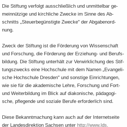
Die Stif­tung ver­folgt aus­schließ­lich und un­mit­tel­bar ge­
mein­nüt­zi­ge und kirch­li­che Zwe­cke im Sinne des Ab­
schnitts „Steu­er­be­güns­tig­te Zwe­cke" der Ab­ga­ben­ord­
nung.
Zweck der Stif­tung ist die För­de­rung von Wis­sen­schaft
und For­schung, die För­de­rung der Erziehung-​ und Be­rufs­
bil­dung. Die Stif­tung un­ter­hält zur Ver­wirk­li­chung des Stif­
tungs­zwecks eine Hoch­schu­le mit dem Namen „Evan­ge­li­
sche Hoch­schu­le Dres­den" und sons­ti­ge Ein­rich­tun­gen,
wie sie für die aka­de­mi­sche Lehre, For­schung und Fort-
und Wei­ter­bil­dung im Blick auf dia­ko­ni­sche, päd­ago­gi­
sche, pfle­gen­de und so­zia­le Be­ru­fe er­for­der­lich sind.
Diese Be­kannt­ma­chung kann auch auf der In­ter­net­sei­te
der Lan­des­di­rek­ti­on Sach­sen unter
http:/​/​www.​lds.​