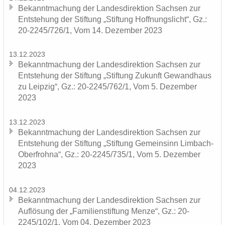
Be­kannt­ma­chung der Lan­des­di­rek­ti­on Sach­sen zur
Ent­ste­hung der Stif­tung „Stif­tung Hoff­nungs­licht“, Gz.:
20-2245/726/1, Vom 14. De­zem­ber 2023
13.12.2023
Be­kannt­ma­chung der Lan­des­di­rek­ti­on Sach­sen zur
Ent­ste­hung der Stif­tung „Stif­tung Zu­kunft Ge­wand­haus
zu Leip­zig“, Gz.: 20-2245/762/1, Vom 5. De­zem­ber
2023
13.12.2023
Be­kannt­ma­chung der Lan­des­di­rek­ti­on Sach­sen zur
Ent­ste­hung der Stif­tung „Stif­tung Ge­mein­sinn Limbach-​
Oberfrohna“, Gz.: 20-2245/735/1, Vom 5. De­zem­ber
2023
04.12.2023
Be­kannt­ma­chung der Lan­des­di­rek­ti­on Sach­sen zur
Auf­lö­sung der „Fa­mi­li­en­stif­tung Menze“, Gz.: 20-
2245/102/1, Vom 04. De­zem­ber 2023