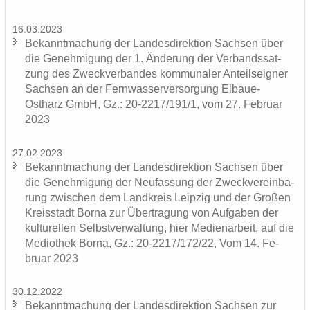
16.03.2023
Be­kannt­ma­chung der Lan­des­di­rek­ti­on Sach­sen über
die Ge­neh­mi­gung der 1. Än­de­rung der Ver­bands­sat­
zung des Zweck­ver­ban­des kom­mu­na­ler An­teils­eig­ner
Sach­sen an der Fern­was­ser­ver­sor­gung Elbaue-​
Ostharz GmbH, Gz.: 20-2217/191/1, vom 27. Fe­bru­ar
2023
27.02.2023
Be­kannt­ma­chung der Lan­des­di­rek­ti­on Sach­sen über
die Ge­neh­mi­gung der Neu­fas­sung der Zweck­ver­ein­ba­
rung zwi­schen dem Land­kreis Leip­zig und der Gro­ßen
Kreis­stadt Borna zur Über­tra­gung von Auf­ga­ben der
kul­tu­rel­len Selbst­ver­wal­tung, hier Me­di­en­ar­beit, auf die
Me­dio­thek Borna, Gz.: 20-2217/172/22, Vom 14. Fe­
bru­ar 2023
30.12.2022
Be­kannt­ma­chung der Lan­des­di­rek­ti­on Sach­sen zur