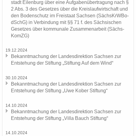
stadt Ei­len­burg über eine Auf­ga­ben­über­tra­gung nach §
2 Abs. 3 des Ge­set­zes über die Kreis­lauf­wirt­schaft und
den Bo­den­schutz im Frei­staat Sach­sen (Sächs­KrW­Bo­
dSchG) in Ver­bin­dung mit §§ 71 f. des Säch­si­schen
Ge­set­zes über kom­mu­na­le Zu­sam­men­ar­beit (Sächs­
KomZG)
19.12.2024
Be­kannt­ma­chung der Lan­des­di­rek­ti­on Sach­sen zur
Ent­ste­hung der Stif­tung „Stif­tung Auf dem Wind“
30.10.2024
Be­kannt­ma­chung der Lan­des­di­rek­ti­on Sach­sen zur
Ent­ste­hung der Stif­tung „Uwe Kober Stif­tung“
14.10.2024
Be­kannt­ma­chung der Lan­des­di­rek­ti­on Sach­sen zur
Ent­ste­hung der Stif­tung „Villa Bauch Stif­tung“
14.10.2024