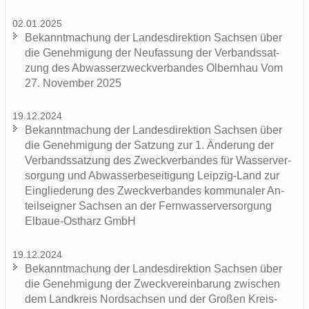
02.01.2025
Be­kannt­ma­chung der Lan­des­di­rek­ti­on Sach­sen über
die Ge­neh­mi­gung der Neu­fas­sung der Ver­bands­sat­
zung des Ab­was­ser­zweck­ver­ban­des Ol­bern­hau Vom
27. No­vem­ber 2025
19.12.2024
Be­kannt­ma­chung der Lan­des­di­rek­ti­on Sach­sen über
die Ge­neh­mi­gung der Sat­zung zur 1. Än­de­rung der
Ver­bands­sat­zung des Zweck­ver­ban­des für Was­ser­ver­
sor­gung und Ab­was­ser­be­sei­ti­gung Leipzig-​Land zur
Ein­glie­de­rung des Zweck­ver­ban­des kom­mu­na­ler An­
teils­eig­ner Sach­sen an der Fern­was­ser­ver­sor­gung
Elbaue-​Ostharz GmbH
19.12.2024
Be­kannt­ma­chung der Lan­des­di­rek­ti­on Sach­sen über
die Ge­neh­mi­gung der Zweck­ver­ein­ba­rung zwi­schen
dem Land­kreis Nord­sach­sen und der Gro­ßen Kreis­