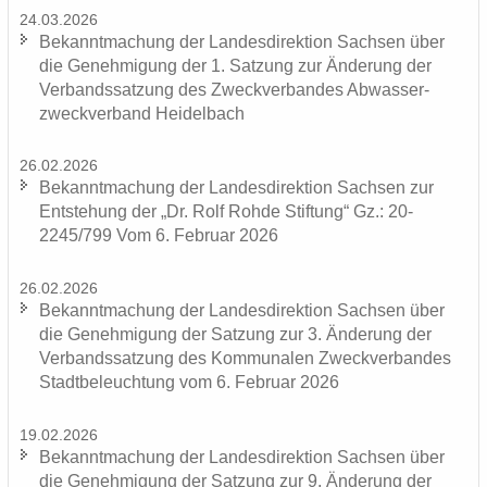
24.03.2026
Be­kannt­ma­chung der Lan­des­di­rek­ti­on Sach­sen über
die Ge­neh­mi­gung der 1. Sat­zung zur Än­de­rung der
Ver­bands­sat­zung des Zweck­ver­ban­des Ab­was­ser­
zweck­ver­band Hei­del­bach
26.02.2026
Be­kannt­ma­chung der Lan­des­di­rek­ti­on Sach­sen zur
Ent­ste­hung der „Dr. Rolf Rohde Stif­tung“ Gz.: 20-
2245/799 Vom 6. Fe­bru­ar 2026
26.02.2026
Be­kannt­ma­chung der Lan­des­di­rek­ti­on Sach­sen über
die Ge­neh­mi­gung der Sat­zung zur 3. Än­de­rung der
Ver­bands­sat­zung des Kom­mu­na­len Zweck­ver­ban­des
Stadt­be­leuch­tung vom 6. Fe­bru­ar 2026
19.02.2026
Be­kannt­ma­chung der Lan­des­di­rek­ti­on Sach­sen über
die Ge­neh­mi­gung der Sat­zung zur 9. Än­de­rung der