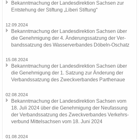
Be­kannt­ma­chung der Lan­des­di­rek­ti­on Sach­sen zur
Ent­ste­hung der Stif­tung „Li­be­ri Stif­tung“
12.09.2024
Be­kannt­ma­chung der Lan­des­di­rek­ti­on Sach­sen über
die Ge­neh­mi­gung der 4. Än­de­rungs­sat­zung der Ver­
bands­sat­zung des Was­ser­ver­ban­des Döbeln-​Oschatz
15.08.2024
Be­kannt­ma­chung der Lan­des­di­rek­ti­on Sach­sen über
die Ge­neh­mi­gung der 1. Sat­zung zur Än­de­rung der
Ver­bands­sat­zung des Zweck­ver­ban­des Par­the­naue
02.08.2024
Be­kannt­ma­chung der Lan­des­di­rek­ti­on Sach­sen vom
18. Juli 2024 über die Ge­neh­mi­gung der Neu­fas­sung
der Ver­bands­sat­zung des Zweck­ver­ban­des Ver­kehrs­
ver­bund Mit­tel­sach­sen vom 18. Juni 2024
01.08.2024