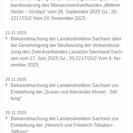
bands­sat­zung des Was­ser­zweck­ver­ban­des „Mitt­le­re
Neiße – Schöps“ vom 26. Sep­tem­ber 2025 Gz.: 20-
2217/15/2 Vom 24. No­vem­ber 2025
21.11.2025
Be­kannt­ma­chung der Lan­des­di­rek­ti­on Sach­sen über
die Ge­neh­mi­gung der Neu­fas­sung der Ver­bands­sat­
zung des Zweck­ver­ban­des Lau­sit­zer Se­en­land Sach­
sen vom 17. Juni 2025 Gz.: 20-2217/20/2 Vom 4. No­
vem­ber 2025
20.11.2025
Be­kannt­ma­chung der Lan­des­di­rek­ti­on Sach­sen zur
Ent­ste­hung der „Susan und Alex­an­der Ah­nert - Stif­
tung“
20.11.2025
Be­kannt­ma­chung der Lan­des­di­rek­ti­on Sach­sen zur
Ent­ste­hung der „Hein­rich und Fried­rich Tobaben-​
Stiftung“