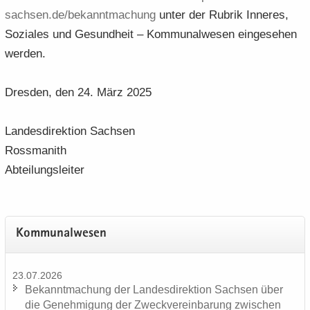
sachsen.​de/​bekanntmachung
unter der Ru­brik In­ne­res,
So­zia­les und Ge­sund­heit – Kom­mu­nal­we­sen ein­ge­se­hen
wer­den.
Dres­den, den 24. März 2025
Lan­des­di­rek­ti­on Sach­sen
Ross­ma­nith
Ab­tei­lungs­lei­ter
Kom­mu­nal­we­sen
23.07.2026
Be­kannt­ma­chung der Lan­des­di­rek­ti­on Sach­sen über
die Ge­neh­mi­gung der Zweck­ver­ein­ba­rung zwi­schen