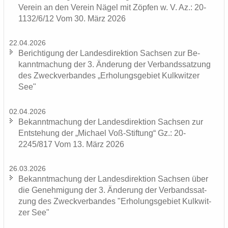
Ver­ein an den Ver­ein Nägel mit Zöp­fen w. V. Az.: 20-
1132/6/12 Vom 30. März 2026
22.04.2026
Be­rich­ti­gung der Lan­des­di­rek­ti­on Sach­sen zur Be­
kannt­ma­chung der 3. Än­de­rung der Ver­bands­sat­zung
des Zweck­ver­ban­des „Er­ho­lungs­ge­biet Kulk­wit­zer
See"
02.04.2026
Be­kannt­ma­chung der Lan­des­di­rek­ti­on Sach­sen zur
Ent­ste­hung der „Mi­cha­el Voß-​Stiftung“ Gz.: 20-
2245/817 Vom 13. März 2026
26.03.2026
Be­kannt­ma­chung der Lan­des­di­rek­ti­on Sach­sen über
die Ge­neh­mi­gung der 3. Än­de­rung der Ver­bands­sat­
zung des Zweck­ver­ban­des "Er­ho­lungs­ge­biet Kulk­wit­
zer See"