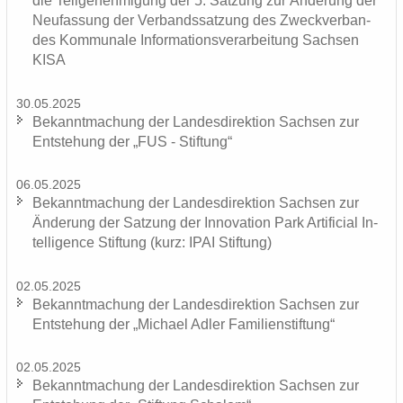
die Teil­ge­neh­mi­gung der 5. Sat­zung zur Än­de­rung der
Neu­fas­sung der Ver­bands­sat­zung des Zweck­ver­ban­
des Kom­mu­na­le In­for­ma­ti­ons­ver­ar­bei­tung Sach­sen
KISA
30.05.2025
Be­kannt­ma­chung der Lan­des­di­rek­ti­on Sach­sen zur
Ent­ste­hung der „FUS - Stif­tung“
06.05.2025
Be­kannt­ma­chung der Lan­des­di­rek­ti­on Sach­sen zur
Än­de­rung der Sat­zung der In­no­va­ti­on Park Ar­ti­fi­ci­al In­
tel­li­gence Stif­tung (kurz: IPAI Stif­tung)
02.05.2025
Be­kannt­ma­chung der Lan­des­di­rek­ti­on Sach­sen zur
Ent­ste­hung der „Mi­cha­el Adler Fa­mi­li­en­stif­tung“
02.05.2025
Be­kannt­ma­chung der Lan­des­di­rek­ti­on Sach­sen zur