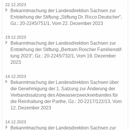
22.12.2023
Be­kannt­ma­chung der Lan­des­di­rek­ti­on Sach­sen zur
Ent­ste­hung der Stif­tung „Stif­tung Dr. Ricco Deut­scher“,
Gz.: 20-2245/751/1, Vom 22. De­zem­ber 2023
19.12.2023
Be­kannt­ma­chung der Lan­des­di­rek­ti­on Sach­sen zur
Ent­ste­hung der Stif­tung „Bert­ram Ro­scher Fa­mi­li­en­stif­
tung 2023“, Gz.: 20-2245/732/1, Vom 19. De­zem­ber
2023
14.12.2023
Be­kannt­ma­chung der Lan­des­di­rek­ti­on Sach­sen über
die Ge­neh­mi­gung der 1. Sat­zung zur Än­de­rung der
Ver­bands­sat­zung des Ab­was­ser­zweck­ver­ban­des für
die Rein­hal­tung der Par­the, Gz.: 20-2217/122/13, Vom
12. De­zem­ber 2023
14.12.2023
Be­kannt­ma­chung der Lan­des­di­rek­ti­on Sach­sen zur