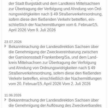
der Stadt Burg­städt und dem Land­kreis Mit­tel­sach­sen
zur Über­tra­gung der Ver­fol­gung und Ahn­dung von Ord­
nungs­wid­rig­kei­ten nach § 49 Stra­ßen­ver­kehrs­ord­nung,
so­fern diese den flie­ßen­den Ver­kehr be­tref­fen, ein­
schließ­lich der Nacher­mitt­lun­gen vom 6. Fe­bru­ar/15.
April 2026 Vom 9. Juli 2026
23.07.2026
Be­kannt­ma­chung der Lan­des­di­rek­ti­on Sach­sen über
die Ge­neh­mi­gung der Zweck­ver­ein­ba­rung zwi­schen
der Gar­ni­sons­stadt Fran­ken­berg/Sa. und dem Land­
kreis Mit­tel­sach­sen zur Über­tra­gung der Ver­fol­gung
und Ahn­dung von Ord­nungs­wid­rig­kei­ten nach § 49
Stra­ßen­ver­kehrs­ord­nung, so­fern diese den flie­ßen­den
Ver­kehr be­tref­fen, ein­schließ­lich der Nacher­mitt­lun­gen
vom 20. Fe­bru­ar/15. April 2026 Vom 2. Juli 2026
11.06.2026
Be­kannt­ma­chung der Lan­des­di­rek­ti­on Sach­sen über
die Ge­neh­mi­gung der Auf­lö­sung des Zweck­ver­ban­des