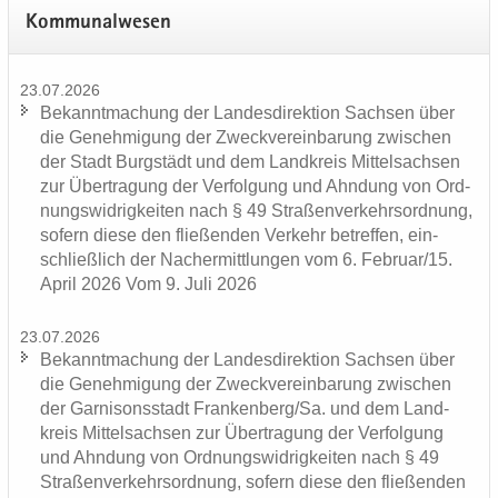
Kom­mu­nal­we­sen
23.07.2026
Be­kannt­ma­chung der Lan­des­di­rek­ti­on Sach­sen über
die Ge­neh­mi­gung der Zweck­ver­ein­ba­rung zwi­schen
der Stadt Burg­städt und dem Land­kreis Mit­tel­sach­sen
zur Über­tra­gung der Ver­fol­gung und Ahn­dung von Ord­
nungs­wid­rig­kei­ten nach § 49 Stra­ßen­ver­kehrs­ord­nung,
so­fern diese den flie­ßen­den Ver­kehr be­tref­fen, ein­
schließ­lich der Nacher­mitt­lun­gen vom 6. Fe­bru­ar/15.
April 2026 Vom 9. Juli 2026
23.07.2026
Be­kannt­ma­chung der Lan­des­di­rek­ti­on Sach­sen über
die Ge­neh­mi­gung der Zweck­ver­ein­ba­rung zwi­schen
der Gar­ni­sons­stadt Fran­ken­berg/Sa. und dem Land­
kreis Mit­tel­sach­sen zur Über­tra­gung der Ver­fol­gung
und Ahn­dung von Ord­nungs­wid­rig­kei­ten nach § 49
Stra­ßen­ver­kehrs­ord­nung, so­fern diese den flie­ßen­den