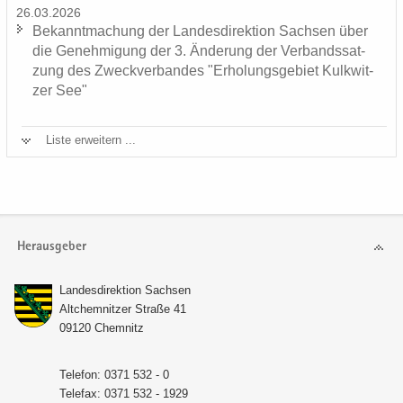
26.03.2026
Be­kannt­ma­chung der Lan­des­di­rek­ti­on Sach­sen über
die Ge­neh­mi­gung der 3. Än­de­rung der Ver­bands­sat­
zung des Zweck­ver­ban­des "Er­ho­lungs­ge­biet Kulk­wit­
zer See"
Liste er­wei­tern ...
Herausgeber
Lan­des­di­rek­ti­on Sach­sen
Alt­chem­nit­zer Stra­ße 41
09120 Chem­nitz
Te­le­fon: 0371 532 - 0
Te­le­fax: 0371 532 - 1929