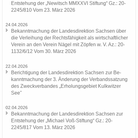
Ent­ste­hung der „Ne­witsch MMXXVI Stif­tung“ Gz.: 20-
2245/810 Vom 23. März 2026
24.04.2026
Be­kannt­ma­chung der Lan­des­di­rek­ti­on Sach­sen über
die Ver­lei­hung der Rechts­fä­hig­keit als wirt­schaft­li­cher
Ver­ein an den Ver­ein Nägel mit Zöp­fen w. V. Az.: 20-
1132/6/12 Vom 30. März 2026
22.04.2026
Be­rich­ti­gung der Lan­des­di­rek­ti­on Sach­sen zur Be­
kannt­ma­chung der 3. Än­de­rung der Ver­bands­sat­zung
des Zweck­ver­ban­des „Er­ho­lungs­ge­biet Kulk­wit­zer
See"
02.04.2026
Be­kannt­ma­chung der Lan­des­di­rek­ti­on Sach­sen zur
Ent­ste­hung der „Mi­cha­el Voß-​Stiftung“ Gz.: 20-
2245/817 Vom 13. März 2026