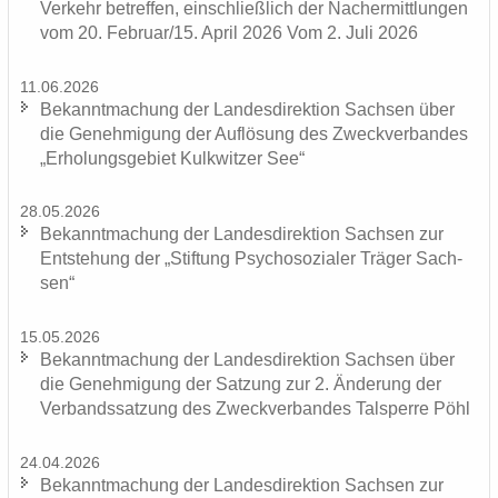
Ver­kehr be­tref­fen, ein­schließ­lich der Nacher­mitt­lun­gen
vom 20. Fe­bru­ar/15. April 2026 Vom 2. Juli 2026
11.06.2026
Be­kannt­ma­chung der Lan­des­di­rek­ti­on Sach­sen über
die Ge­neh­mi­gung der Auf­lö­sung des Zweck­ver­ban­des
„Er­ho­lungs­ge­biet Kulk­wit­zer See“
28.05.2026
Be­kannt­ma­chung der Lan­des­di­rek­ti­on Sach­sen zur
Ent­ste­hung der „Stif­tung Psy­cho­so­zia­ler Trä­ger Sach­
sen“
15.05.2026
Be­kannt­ma­chung der Lan­des­di­rek­ti­on Sach­sen über
die Ge­neh­mi­gung der Sat­zung zur 2. Än­de­rung der
Ver­bands­sat­zung des Zweck­ver­ban­des Tal­sper­re Pöhl
24.04.2026
Be­kannt­ma­chung der Lan­des­di­rek­ti­on Sach­sen zur