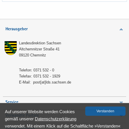
Herausgeber
Lan­des­di­rek­ti­on Sach­sen
Alt­chem­nit­zer Stra­ße 41
09120 Chem­nitz
Te­le­fon: 0371 532 - 0
Te­le­fax: 0371 532 - 1929
E-​Mail:
post[at]lds.sach­sen.de
Service
Auf un­se­rer Web­site wer­den Coo­kies
Ver­stan­den
Verwandte Portale
gemäß un­se­rer
Da­ten­schutz­er­klä­rung
ver­wen­det. Mit einem Klick auf die Schalt­flä­che »Ver­stan­den«
Seite empfehlen