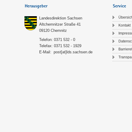
Herausgeber
Service
Über­sic
Lan­des­di­rek­ti­on Sach­sen
Alt­chem­nit­zer Stra­ße 41
Kon­takt
09120 Chem­nitz
Im­pres­
Te­le­fon: 0371 532 - 0
Da­ten­s
Te­le­fax: 0371 532 - 1929
Bar­rie­re­
E-​Mail:
post[at]lds.sach­sen.de
Trans­pa­