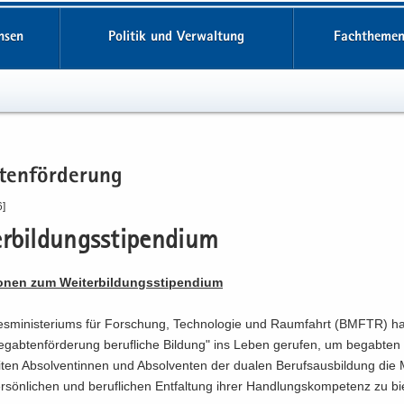
hsen
Politik und Verwaltung
Fachthemen
ten­för­de­rung
6]
r­bil­dungs­sti­pen­di­um
io­nen zum Wei­ter­bil­dungs­sti­pen­di­um
s­mi­nis­te­ri­ums für For­schung, Tech­no­lo­gie und Raum­fahrt (BMFTR) h
ab­ten­för­de­rung be­ruf­li­che Bil­dung" ins Leben ge­ru­fen, um be­gab­ten
i­ten Ab­sol­ven­tin­nen und Ab­sol­ven­ten der dua­len Be­rufs­aus­bil­dung die 
r­sön­li­chen und be­ruf­li­chen Ent­fal­tung ihrer Hand­lungs­kom­pe­tenz zu bi