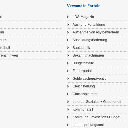
Verwandte Portale
ht
LDS-​Magazin
Aus- und Fort­bil­dung
sum
Auf­nah­me von Asyl­be­wer­bern
chutz
Aus­bil­dungs­för­de­rung
frei­heit
Bau­tech­nik
renz­hin­weis
Be­kannt­ma­chun­gen
Buß­geld­stel­le
För­der­por­tal
Geld­wä­sche­prä­ven­ti­on
Gleich­stel­lung
Glücks­spiel­recht
In­ne­res, So­zia­les + Ge­sund­heit
Kom­mu­nal21
Kommunal-​Investitions-Budget
Lan­des­prü­fungs­amt