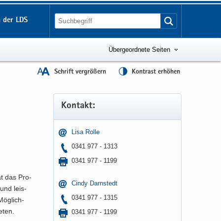
 der LDS
Übergeordnete Seiten
Schrift vergrößern
Kontrast erhöhen
Kon­takt:
Lisa Rolle
0341 977 - 1313
0341 977 - 1199
at das Pro­
Cindy Darn­stedt
 und leis­
0341 977 - 1315
Mög­lich­
e­ten.
0341 977 - 1199