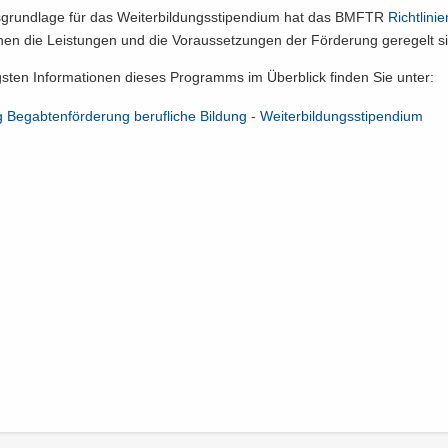
grund­la­ge für das Wei­ter­bil­dungs­sti­pen­di­um hat das BMFTR
Richt­li­ni­
en die Leis­tun­gen und die Vor­aus­set­zun­gen der För­de­rung ge­re­gelt s
gs­ten In­for­ma­tio­nen die­ses Pro­gramms im Über­blick fin­den Sie unter:
g Be­gab­ten­för­de­rung be­ruf­li­che Bil­dung -​ Wei­ter­bil­dungs­sti­pen­di­um