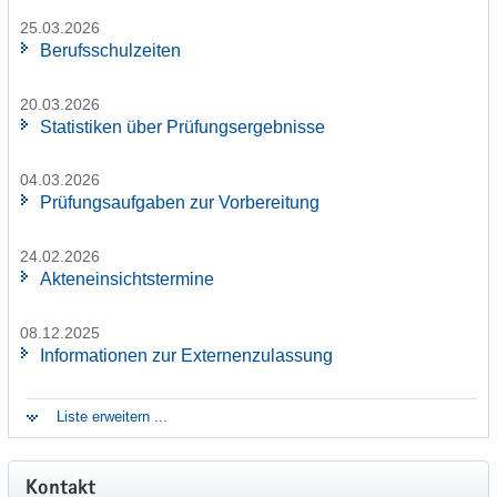
25.03.2026
Be­rufs­schul­zei­ten
20.03.2026
Sta­tis­ti­ken über Prü­fungs­er­geb­nis­se
04.03.2026
Prü­fungs­auf­ga­ben zur Vor­be­rei­tung
24.02.2026
Ak­ten­ein­sichts­ter­mi­ne
08.12.2025
In­for­ma­tio­nen zur Ex­ter­nen­zu­las­sung
Liste er­wei­tern ...
Kon­takt