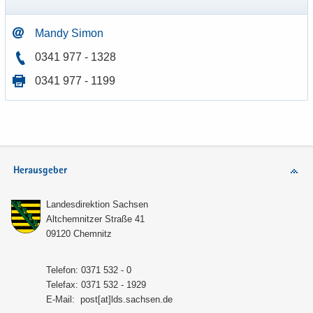
Mandy Simon
0341 977 - 1328
0341 977 - 1199
Herausgeber
Lan­des­di­rek­ti­on Sach­sen
Alt­chem­nit­zer Stra­ße 41
09120 Chem­nitz
Te­le­fon: 0371 532 - 0
Te­le­fax: 0371 532 - 1929
E-​Mail:
post[at]lds.sach­sen.de