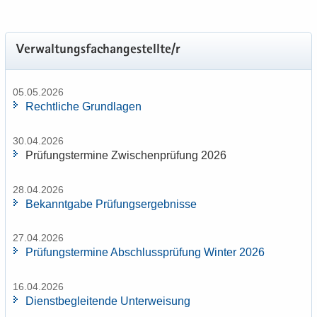
Ver­wal­tungs­fach­an­ge­stell­te/r
05.05.2026
Recht­li­che Grund­la­gen
30.04.2026
Prü­fungs­ter­mi­ne Zwi­schen­prü­fung 2026
28.04.2026
Be­kannt­ga­be Prü­fungs­er­geb­nis­se
27.04.2026
Prü­fungs­ter­mi­ne Ab­schluss­prü­fung Win­ter 2026
16.04.2026
Dienst­be­glei­ten­de Un­ter­wei­sung