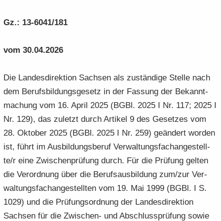
e
e
­
t
a
­
n
n
o
i
Gz.: 13-6041/181
­
m
­
­
n
­
t
a
d
d
o
i
­
vom 30.04.2026
e
e
n
­
t
N
N
o
i
a
a
Die Lan­des­di­rek­ti­on Sach­sen als zu­stän­di­ge Stel­le nach
n
­
­
­
o
dem Be­rufs­bil­dungs­ge­setz in der Fas­sung der Be­kannt­
v
v
n
ma­chung vom 16. April 2025 (BGBl. 2025 I Nr. 117; 2025 I
i
i
Nr. 129), das zu­letzt durch Ar­ti­kel 9 des Ge­set­zes vom
­
­
28. Ok­to­ber 2025 (BGBl. 2025 I Nr. 259) ge­än­dert wor­den
g
g
a
a
ist, führt im Aus­bil­dungs­be­ruf Ver­wal­tungs­fach­an­ge­stell­
­
­
te/r eine Zwi­schen­prü­fung durch. Für die Prü­fung gel­ten
t
t
die Ver­ord­nung über die Be­rufs­aus­bil­dung zum/zur Ver­
i
i
wal­tungs­fach­an­ge­stell­ten vom 19. Mai 1999 (BGBl. I S.
­
­
o
1029) und die Prü­fungs­ord­nung der Lan­des­di­rek­ti­on
o
n
n
Sach­sen für die Zwischen-​ und Ab­schluss­prü­fung sowie