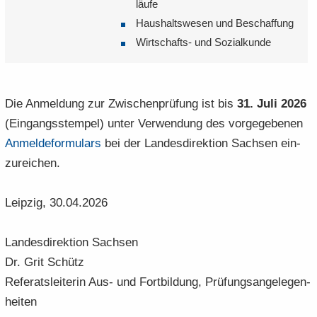
läu­fe
Haus­halts­we­sen und Be­schaf­fung
Wirtschafts-​ und So­zi­al­kun­de
Die An­mel­dung zur Zwi­schen­prü­fung ist bis
31. Juli 2026
(Ein­gangs­stem­pel) unter Ver­wen­dung des vor­ge­ge­be­nen
An­mel­de­for­mu­lars
bei der Lan­des­di­rek­ti­on Sach­sen ein­
zu­rei­chen.
Leip­zig, 30.04.2026
Lan­des­di­rek­ti­on Sach­sen
Dr. Grit Schütz
Re­fe­rats­lei­te­rin Aus- und Fort­bil­dung, Prü­fungs­an­ge­le­gen­
hei­ten