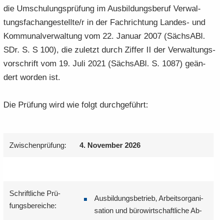
die Um­schu­lungs­prü­fung im Aus­bil­dungs­be­ruf Ver­wal­
tungs­fach­an­ge­stell­te/r in der Fach­rich­tung Landes-​ und
Kom­mu­nal­ver­wal­tung vom 22. Ja­nu­ar 2007 (Sächs­ABl.
SDr. S. S 100), die zu­letzt durch Zif­fer II der Ver­wal­tungs­
vor­schrift vom 19. Juli 2021 (Sächs­ABl. S. 1087) ge­än­
dert wor­den ist.
Die Prü­fung wird wie folgt durch­ge­führt:
Zwi­schen­prü­fung:
4. No­vem­ber 2026
Schrift­li­che Prü­
Aus­bil­dungs­be­trieb, Ar­beits­or­ga­ni­
fungs­be­rei­che:
sa­ti­on und bü­ro­wirt­schaft­li­che Ab­