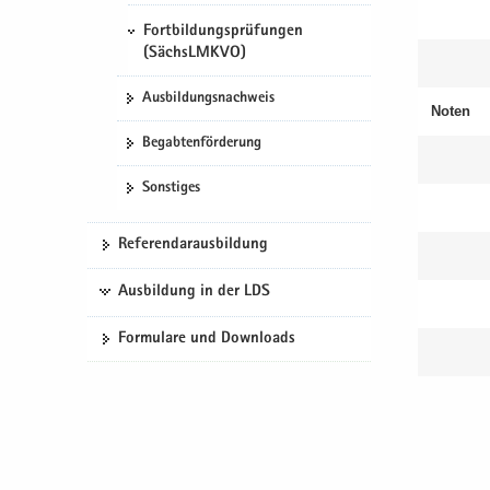
Fortbildungsprüfungen
(SächsLMKVO)
Aus­bil­dungs­nach­weis
Noten
Be­gab­ten­för­de­rung
Sons­ti­ges
Re­fe­ren­dar­aus­bil­dung
Ausbildung in der LDS
For­mu­la­re und Down­loads