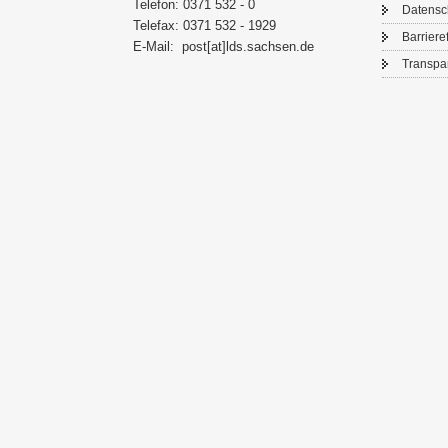
Te­le­fon: 0371 532 - 0
Da­ten­s
Te­le­fax: 0371 532 - 1929
Bar­rie­re­
E-​Mail:
post[at]lds.sach­sen.de
Trans­pa­