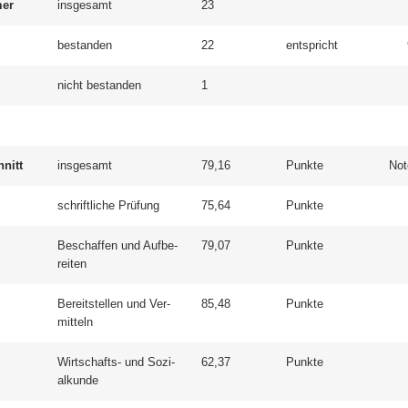
mer
ins­ge­samt
23
be­stan­den
22
ent­spricht
nicht be­stan­den
1
hnitt
ins­ge­samt
79,16
Punk­te
Not
schrift­li­che Prü­fung
75,64
Punk­te
Be­schaf­fen und Auf­be­
79,07
Punk­te
rei­ten
Be­reit­stel­len und Ver­
85,48
Punk­te
mit­teln
Wirtschafts-​ und So­zi­
62,37
Punk­te
al­kun­de