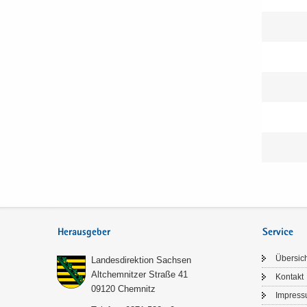
Herausgeber
Service
Über­sic
Lan­des­di­rek­ti­on Sach­sen
Alt­chem­nit­zer Stra­ße 41
Kon­takt
09120 Chem­nitz
Im­pres­