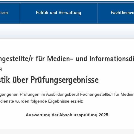
hsen
Politik und Verwaltung
Fachthemen
­ge­stell­te/r für Medien-​ und In­for­ma­ti­ons­d
5]
s­tik über Prü­fungs­er­geb­nis­se
gan­ge­nen Prü­fun­gen im Aus­bil­dungs­be­ruf Fach­an­ge­stell­te/r für Medien
s­diens­te wur­den fol­gen­de Er­geb­nis­se er­zielt:
Aus­wer­tung der Ab­schluss­prü­fung 2025