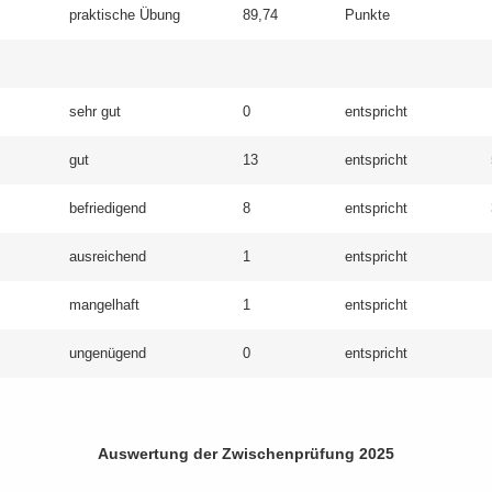
prak­ti­sche Übung
89,74
Punk­te
sehr gut
0
ent­spricht
gut
13
ent­spricht
be­frie­di­gend
8
ent­spricht
aus­rei­chend
1
ent­spricht
man­gel­haft
1
ent­spricht
un­ge­nü­gend
0
ent­spricht
Aus­wer­tung der Zwi­schen­prü­fung 2025