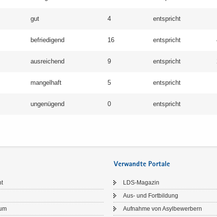
gut
4
ent­spricht
be­frie­di­gend
16
ent­spricht
aus­rei­chend
9
ent­spricht
man­gel­haft
5
ent­spricht
un­ge­nü­gend
0
ent­spricht
Verwandte Portale
ht
LDS-​Magazin
Aus- und Fort­bil­dung
sum
Auf­nah­me von Asyl­be­wer­bern