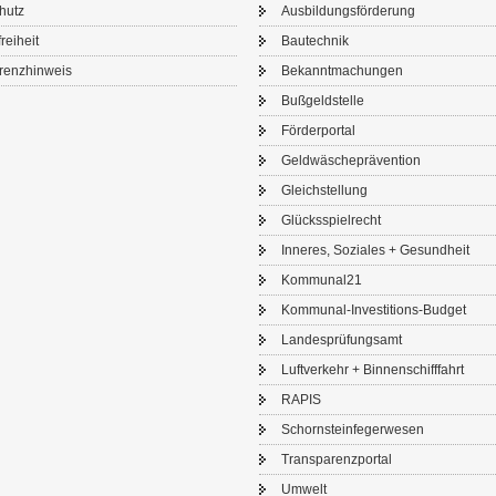
chutz
Aus­bil­dungs­för­de­rung
frei­heit
Bau­tech­nik
renz­hin­weis
Be­kannt­ma­chun­gen
Buß­geld­stel­le
För­der­por­tal
Geld­wä­sche­prä­ven­ti­on
Gleich­stel­lung
Glücks­spiel­recht
In­ne­res, So­zia­les + Ge­sund­heit
Kom­mu­nal21
Kommunal-​Investitions-Budget
Lan­des­prü­fungs­amt
Luft­ver­kehr + Bin­nen­schiff­fahrt
RAPIS
Schorn­stein­fe­ger­we­sen
Trans­pa­renz­por­tal
Um­welt