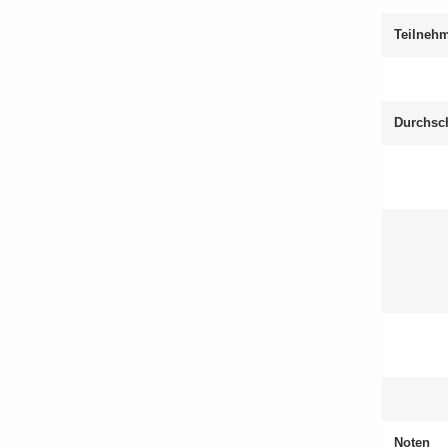
Teil­neh­
Durch­sc
Noten