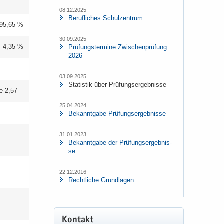
08.12.2025
Be­ruf­li­ches Schul­zen­trum
95,65 %
30.09.2025
4,35 %
Prü­fungs­ter­mi­ne Zwi­schen­prü­fung
2026
03.09.2025
Sta­tis­tik über Prü­fungs­er­geb­nis­se
e 2,57
25.04.2024
Be­kannt­ga­be Prü­fungs­er­geb­nis­se
31.01.2023
Be­kannt­ga­be der Prü­fungs­er­geb­nis­
se
22.12.2016
Recht­li­che Grund­la­gen
Kon­takt