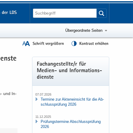
 der LDS
Übergeordnete Seiten
Schrift vergrößern
Kontrast erhöhen
iens­te
Fach­an­ge­stell­te/r für
Medien-​ und In­for­ma­ti­ons­
diens­te
-​ und In­
07.07.2026
Ter­mi­ne zur Ak­ten­ein­sicht für die Ab­
schluss­prü­fung 2026
11.12.2025
Prü­fungs­ter­mi­ne Ab­schluss­prü­fung
2026