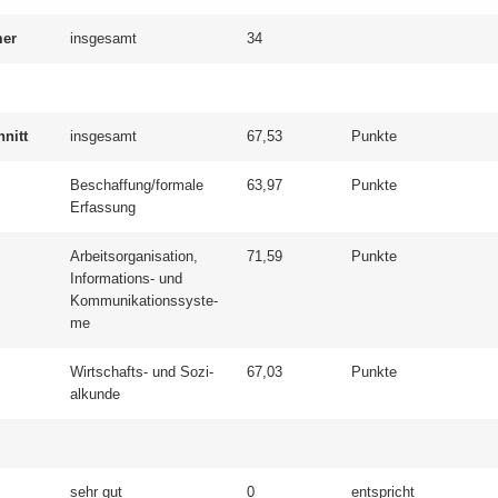
mer
ins­ge­samt
34
hnitt
ins­ge­samt
67,53
Punk­te
Be­schaf­fung/for­ma­le
63,97
Punk­te
Er­fas­sung
Ar­beits­or­ga­ni­sa­ti­on,
71,59
Punk­te
Informations-​ und
Kom­mu­ni­ka­ti­ons­sys­te­
me
Wirtschafts-​ und So­zi­
67,03
Punk­te
al­kun­de
sehr gut
0
ent­spricht