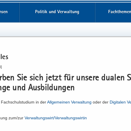
hsen
Politik und Verwaltung
Fachthemen
­les
3]
­ben Sie sich jetzt für un­se­re dua­len S
n­ge und Aus­bil­dun­gen
 Fach­schul­stu­di­um in der
All­ge­mei­nen Ver­wal­tung
oder der
Di­gi­ta­len V
l­dung zum/zur
Ver­wal­tungs­wirt/​Verwaltungswirtin