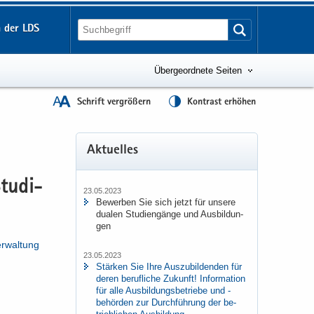
 der LDS
Übergeordnete Seiten
Schrift vergrößern
Kontrast erhöhen
Ak­tu­el­les
tu­di­
23.05.2023
Be­wer­ben Sie sich jetzt für un­se­re
dua­len Stu­di­en­gän­ge und Aus­bil­dun­
gen
er­wal­tung
23.05.2023
Stär­ken Sie Ihre Aus­zu­bil­den­den für
deren be­ruf­li­che Zu­kunft! In­for­ma­ti­on
für alle Aus­bil­dungs­be­trie­be und -​
behörden zur Durch­füh­rung der be­