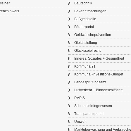
frei­heit
Bau­tech­nik
renz­hin­weis
Be­kannt­ma­chun­gen
Buß­geld­stel­le
För­der­por­tal
Geld­wä­sche­prä­ven­ti­on
Gleich­stel­lung
Glücks­spiel­recht
In­ne­res, So­zia­les + Ge­sund­heit
Kom­mu­nal21
Kommunal-​Investitions-Budget
Lan­des­prü­fungs­amt
Luft­ver­kehr + Bin­nen­schiff­fahrt
RAPIS
Schorn­stein­fe­ger­we­sen
Trans­pa­renz­por­tal
Um­welt
Markt­über­wa­chung und Ver­brau­che