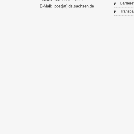
Bar­rie­re­
E-​Mail:
post[at]lds.sach­sen.de
Trans­pa­