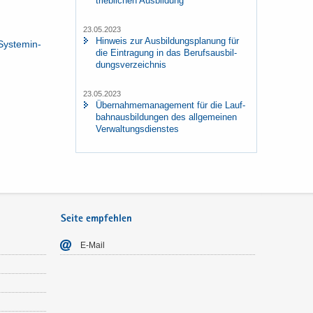
trieb­li­chen Aus­bil­dung
23.05.2023
Hin­weis zur Aus­bil­dungs­pla­nung für
Sys­tem­in­
die Ein­tra­gung in das Be­rufs­aus­bil­
dungs­ver­zeich­nis
23.05.2023
Über­nah­me­ma­nage­ment für die Lauf­
bahn­aus­bil­dun­gen des all­ge­mei­nen
Ver­wal­tungs­diens­tes
Seite empfehlen
E-​Mail