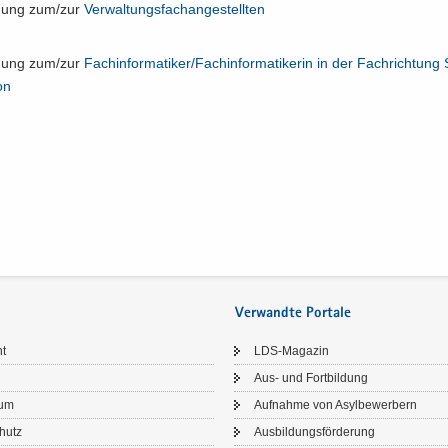
l­dung zum/zur
Ver­wal­tungs­fach­an­ge­stell­ten
l­dung zum/zur
Fach­in­for­ma­ti­ker/​Fachinformatikerin in der Fach­rich­tung 
­on
Verwandte Portale
ht
LDS-​Magazin
Aus- und Fort­bil­dung
sum
Auf­nah­me von Asyl­be­wer­bern
chutz
Aus­bil­dungs­för­de­rung