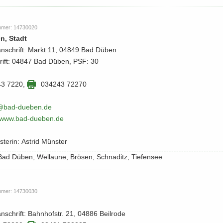
m­mer: 14730020
n, Stadt
­an­schrift: Markt 11, 04849 Bad Düben
hrift: 04847 Bad Düben, PSF: 30
43 7220
,
034243 72270
@bad-​​dueben.​de
​/​www.​bad-​​dueben.​de
­te­rin: As­trid Müns­ter
: Bad Düben, Wel­lau­ne, Brö­sen, Schna­ditz, Tie­fen­see
m­mer: 14730030
an­schrift: Bahn­hofstr. 21, 04886 Beil­ro­de