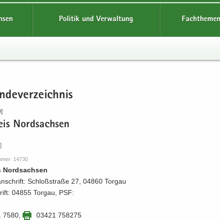
hsen
Politik und Verwaltung
Fachthemen
­de­ver­zeich­nis
]
eis Nord­sach­sen
]
m­mer: 14730
s Nord­sach­sen
an­schrift: Schloß­stra­ße 27, 04860 Tor­gau
hrift: 04855 Tor­gau, PSF:
1 7580
,
03421 758275