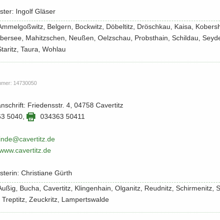
­ter: In­golf Glä­ser
: Am­mel­goß­witz, Bel­gern, Bock­witz, Dö­bel­titz, Drös­ch­kau, Kaisa, Ko­bers­
ber­see, Ma­hitz­schen, Neu­ßen, Oelz­schau, Probst­hain, Schildau, Sey­de­
Sta­ritz, Taura, Wohlau
m­mer: 14730050
n­schrift: Frie­dens­str. 4, 04758 Ca­ver­titz
63 5040
,
034363 50411
n­de@ca­ver­titz.​de
/​www.​cavertitz.​de
­te­rin: Chris­tia­ne Gürth
: Außig, Bucha, Ca­ver­titz, Klin­gen­hain, Ol­ga­nitz, Reudnitz, Schir­menitz, 
, Trep­titz, Zeuck­ritz, Lam­perts­wal­de