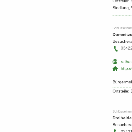
Orts­tei­le:
Siedlung, 
Schlüs­sel­nu
Dom­mitzs
Be­su­cher
0342
rat­ha
http:/
Bür­ger­me
Orts­tei­le
Schlüs­sel­nu
Drei­hei­de
Be­su­cher­
0342