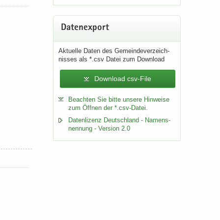
Da­ten­ex­port
Ak­tu­el­le Daten des Ge­mein­de­ver­zeich­
nis­ses als *.csv Datei zum Down­load
Download csv-File
Be­ach­ten Sie bitte un­se­re Hin­wei­se
zum Öff­nen der *.csv-​Datei.
Da­ten­li­zenz Deutsch­land - Na­mens­
nen­nung - Ver­si­on 2.0