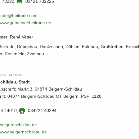
1 73220
,
03421 732225
n­de@beil­ro­de.​com
​/​www.​gemeindebeilrode.​de
s­ter: René Vet­ter
: Beil­ro­de, Dö­bri­chau, Dau­tz­schen, Döh­len, Eu­len­au, Großtre­ben, Krei­s
n, Ro­sen­feld, Zwet­hau
m­mer: 14730045
Schildau, Stadt
­an­schrift: Markt 3, 04874 Belgern-​Schildau
hrift: 04874 Belgern-​Schildau OT Bel­gern, PSF: 1128
24 44010
,
034224 40294
el­gern­schildau.​de
​/​www.​belgernschildau.​de