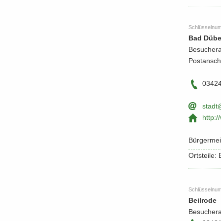
Schlüs­sel­nu
Bad Dübe
Be­su­cher
Post­an­sc
0342
stadt
http:/
Bür­ger­meis
Orts­tei­le
Schlüs­sel­nu
Beil­ro­de
Be­su­cher­