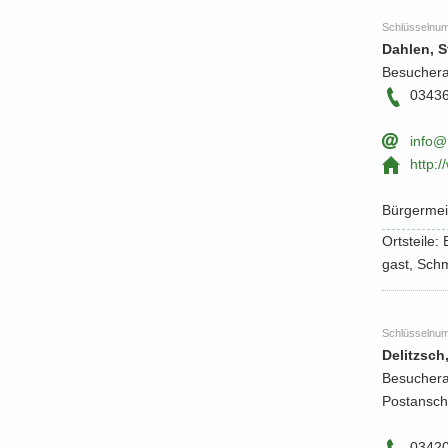
Schlüs­sel­nu
Dah­len, S
Be­su­cher­
0343
info@r
http:/
Bür­ger­mei
Orts­tei­le
gast, Sch­
Schlüs­sel­nu
De­litzsch
Be­su­cher­
Post­an­sch
0342