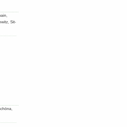
hain,
witz, Sit­
Schö­na,