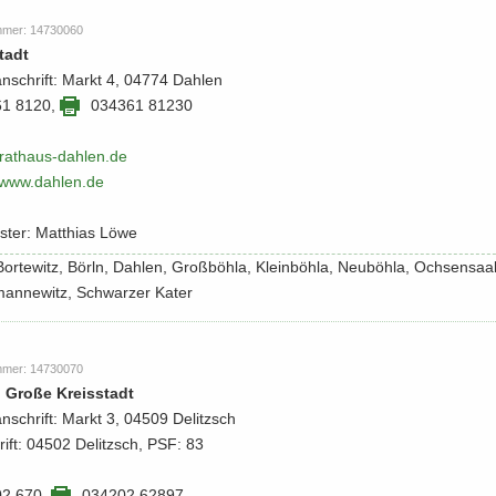
m­mer: 14730060
tadt
an­schrift: Markt 4, 04774 Dah­len
61 8120
,
034361 81230
athaus-​​dahlen.​de
​/​www.​dahlen.​de
s­ter: Mat­thi­as Löwe
: Bor­te­witz, Börln, Dah­len, Groß­böh­la, Klein­böh­la, Neu­böh­la, Och­sen­saa
man­ne­witz, Schwar­zer Kater
m­mer: 14730070
, Große Kreis­stadt
an­schrift: Markt 3, 04509 De­litzsch
rift: 04502 De­litzsch, PSF: 83
02 670
,
034202 62897