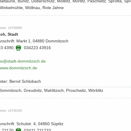
 Bat­tau­ne, Bu­nitz, Do­ber­schütz, Möl­bitz, Mör­titz, Pa­schwitz, Sprot­ta, Spr
Win­kel­müh­le, Wöll­n­au, Rote Jahne
m­mer: 14730090
ch, Stadt
­an­schrift: Markt 1, 04880 Dom­mitzsch
23 4390
,
034223 43916
us@stadt-​​dommitzsch.​de
​/​www.​dommitzsch.​de
is­ter: Bernd Schlo­bach
: Dom­mitzsch, Greudnitz, Mahlitzsch, Pro­schwitz, Wörb­litz
m­mer: 14730100
an­schrift: Schul­str. 4, 04860 Süp­titz
1 72170
,
03421 721733