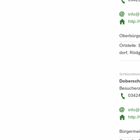
info@s
http:/​
Ober­bür­g
Orts­tei­le
dorf, Röd­
Schlüs­sel­nu
Do­ber­sc
Be­su­cher­
0342
info@d
http:/
Bür­ger­me