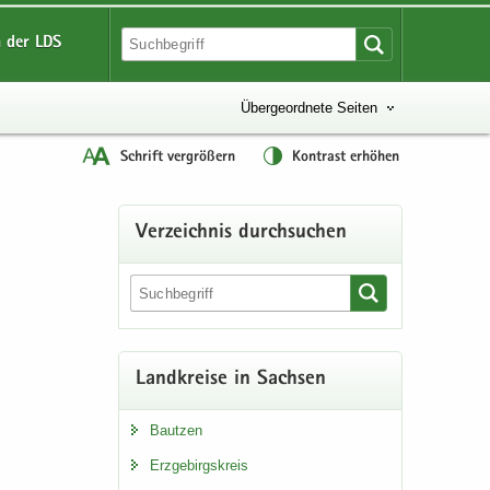
 der LDS
Übergeordnete Seiten
Schrift vergrößern
Kontrast erhöhen
Ver­zeich­nis durch­su­chen
Land­krei­se in Sach­sen
Baut­zen
Erz­ge­birgs­kreis