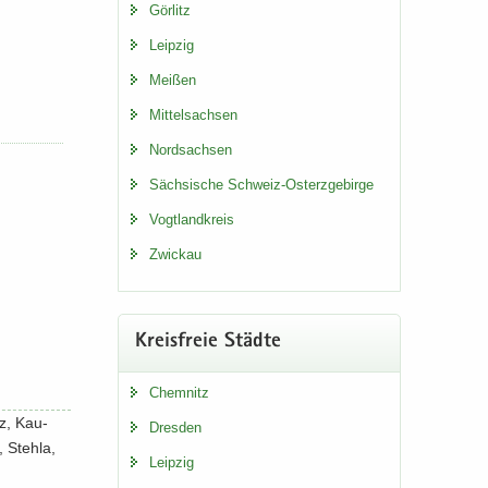
Gör­litz
Leip­zig
Mei­ßen
Mit­tel­sach­sen
Nord­sach­sen
Säch­si­sche Schweiz-​Osterzgebirge
Vogt­land­kreis
Zwi­ckau
Kreis­freie Städ­te
Chem­nitz
itz, Kau­
Dres­den
, Steh­la,
Leip­zig