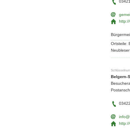
0342
ge­mei
http:/
Bür­ger­mei
Orts­tei­le
Neuble­ser
Schlüs­sel­nu
Belgern-​
Be­su­cher
Post­an­sc
0342
info@b
http:/