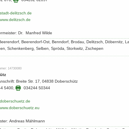
tadt-​​delitzsch.​de
/​www.​delitzsch.​de
er­meis­ter: Dr. Man­fred Wilde
: Bee­ren­dorf, Beerendorf-​Ost, Benn­dorf, Bro­dau, De­litzsch, Dö­ber­nitz, 
gen, Schen­ken­berg, Sel­ben, Sprö­da, Stork­witz, Zsche­pen
m­mer: 14730080
hütz
an­schrift: Brei­te Str. 17, 04838 Do­ber­schütz
44 5400
,
034244 50344
o­ber­schuetz.​de
​/​www.​doberschuetz.​eu
is­ter: An­dre­as Mähl­mann