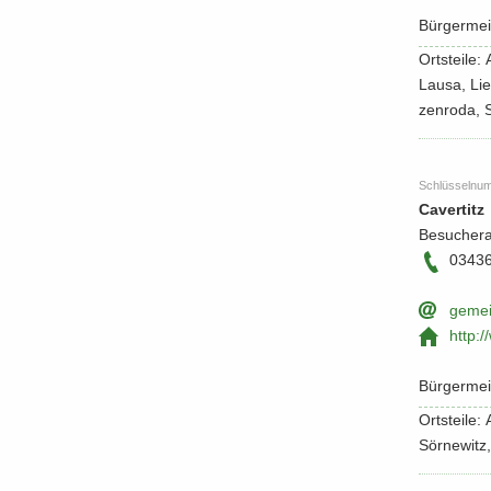
Bür­ger­meis
Orts­tei­le
Lausa, Lie­
zen­ro­da, 
Schlüs­sel­nu
Ca­ver­titz
Be­su­cher­a
0343
ge­mei
http:/​
Bür­ger­meis
Orts­tei­le
Sör­ne­witz