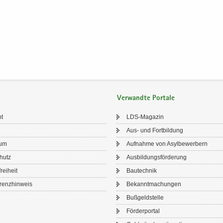
Verwandte Portale
ht
LDS-​Magazin
Aus- und Fort­bil­dung
sum
Auf­nah­me von Asyl­be­wer­bern
chutz
Aus­bil­dungs­för­de­rung
frei­heit
Bau­tech­nik
renz­hin­weis
Be­kannt­ma­chun­gen
Buß­geld­stel­le
För­der­por­tal