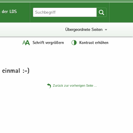
 der LDS
Übergeordnete Seiten
Schrift vergrößern
Kontrast erhöhen
 ein­mal :-)
Zu­rück zur vor­he­ri­gen Seite .​.​.​