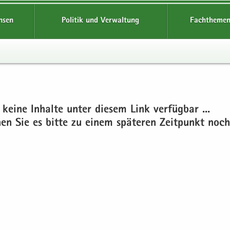
hsen
Politik und Verwaltung
Fachthemen
 keine In­hal­te unter die­sem Link ver­füg­bar ...
chen Sie es bitte zu einem spä­te­ren Zeit­punkt noch